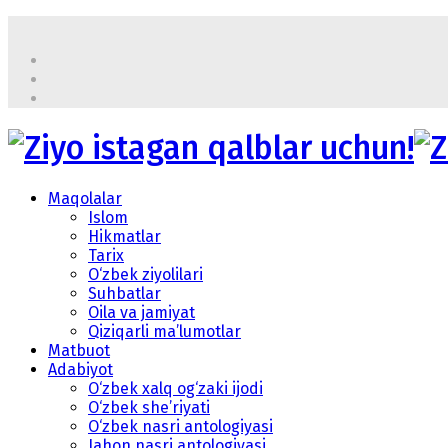
Maqolalar
Islom
Hikmatlar
Tarix
O‘zbek ziyolilari
Suhbatlar
Oila va jamiyat
Qiziqarli ma’lumotlar
Matbuot
Adabiyot
O‘zbek xalq og‘zaki ijodi
O‘zbek she’riyati
O‘zbek nasri antologiyasi
Jahon nasri antologiyasi