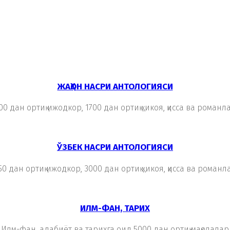
ЖАҲОН НАСРИ АНТОЛОГИЯСИ
00 дан ортиқ ижодкор, 1700 дан ортиқ ҳикоя, қисса ва романл
ЎЗБЕК НАСРИ АНТОЛОГИЯСИ
50 дан ортиқ ижодкор, 3000 дан ортиқ ҳикоя, қисса ва романл
ИЛМ-ФАН, ТАРИХ
Илм-фан, адабиёт ва тарихга оид 5000 дан ортиқ мақолалар