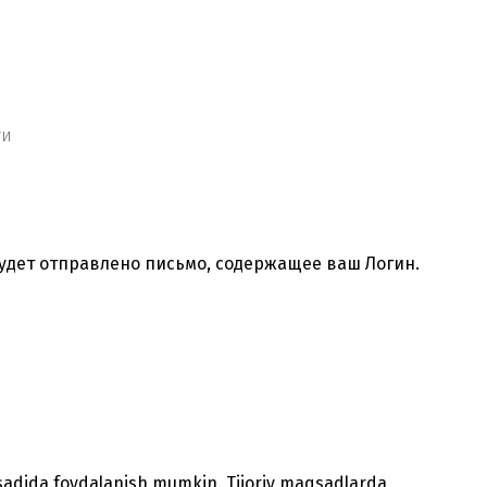
ти
будет отправлено письмо, содержащее ваш Логин.
sadida foydalanish mumkin. Tijoriy maqsadlarda