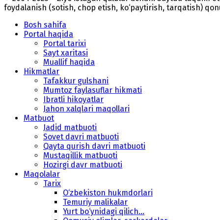
foydalanish (sotish, chop etish, ko‘paytirish, tarqatish) qo
Bosh sahifa
Portal haqida
Portal tarixi
Sayt xaritasi
Muallif haqida
Hikmatlar
Tafakkur gulshani
Mumtoz faylasuflar hikmati
Ibratli hikoyatlar
Jahon xalqlari maqollari
Matbuot
Jadid matbuoti
Sovet davri matbuoti
Qayta qurish davri matbuoti
Mustaqillik matbuoti
Hozirgi davr matbuoti
Maqolalar
Tarix
O‘zbekiston hukmdorlari
Temuriy malikalar
Yurt bo‘ynidagi qilich...