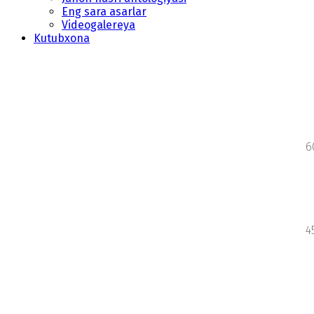
Eng sara asarlar
Videogalereya
Kutubxona
6
4