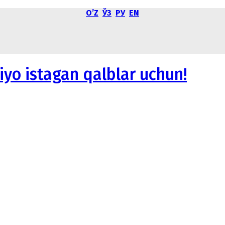
OʼZ
ЎЗ
РУ
EN