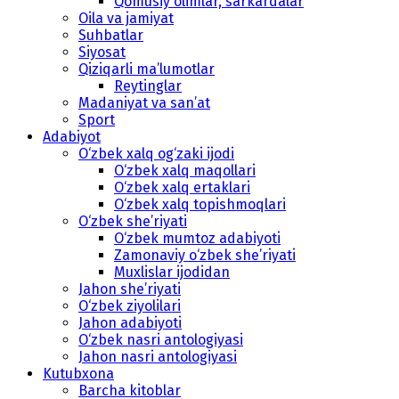
Qomusiy olimlar, sarkardalar
Oila va jamiyat
Suhbatlar
Siyosat
Qiziqarli ma’lumotlar
Reytinglar
Madaniyat va san’at
Sport
Adabiyot
O‘zbek xalq og‘zaki ijodi
O‘zbek xalq maqollari
O‘zbek xalq ertaklari
O‘zbek xalq topishmoqlari
O‘zbek she’riyati
O‘zbek mumtoz adabiyoti
Zamonaviy o‘zbek she’riyati
Muxlislar ijodidan
Jahon she’riyati
O‘zbek ziyolilari
Jahon adabiyoti
O‘zbek nasri antologiyasi
Jahon nasri antologiyasi
Kutubxona
Barcha kitoblar