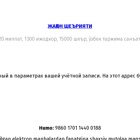
ЖАҲОН ШЕЪРИЯТИ
20 миллат, 1300 ижодкор, 15000 шеър, ўзбек таржима санъа
ный в параметрах вашей учётной записи. На этот адрес 
Humo:
9860 1701 1440 0188
etilgan elektron manbalardan faqatgina shaxsiy mutolaa maq