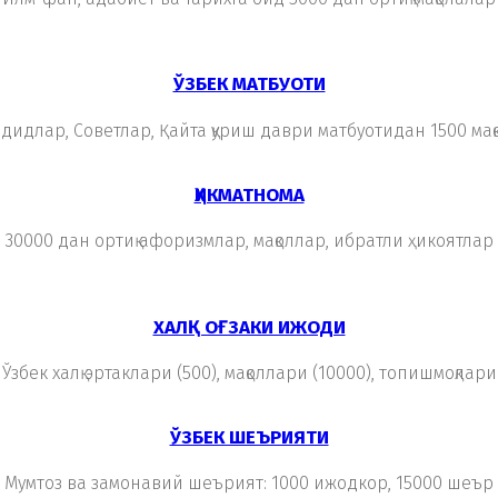
ЎЗБЕК МАТБУОТИ
дидлар, Советлар, Қайта қуриш даври матбуотидан 1500 мақ
ҲИКМАТНОМА
30000 дан ортиқ афоризмлар, мақоллар, ибратли ҳикоятлар
ХАЛҚ ОҒЗАКИ ИЖОДИ
Ўзбек халқ эртаклари (500), мақоллари (10000), топишмоқлари
ЎЗБЕК ШЕЪРИЯТИ
Мумтоз ва замонавий шеърият: 1000 ижодкор, 15000 шеър