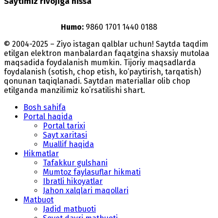
Saytimiz rivojiga hissa
Humo:
9860 1701 1440 0188
© 2004-2025 – Ziyo istagan qalblar uchun! Saytda taqdim
etilgan elektron manbalardan faqatgina shaxsiy mutolaa
maqsadida foydalanish mumkin. Tijoriy maqsadlarda
foydalanish (sotish, chop etish, ko‘paytirish, tarqatish)
qonunan taqiqlanadi. Saytdan materiallar olib chop
etilganda manzilimiz koʻrsatilishi shart.
Bosh sahifa
Portal haqida
Portal tarixi
Sayt xaritasi
Muallif haqida
Hikmatlar
Tafakkur gulshani
Mumtoz faylasuflar hikmati
Ibratli hikoyatlar
Jahon xalqlari maqollari
Matbuot
Jadid matbuoti