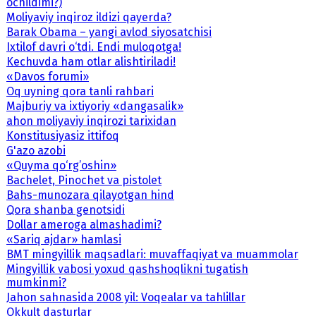
ochildimi?)
Moliyaviy inqiroz ildizi qayerda?
Barak Obama – yangi avlod siyosatchisi
Ixtilof davri o‘tdi. Endi muloqotga!
Kechuvda ham otlar alishtiriladi!
«Davos forumi»
Oq uyning qora tanli rahbari
Majburiy va ixtiyoriy «dangasalik»
ahon moliyaviy inqirozi tarixidan
Konstitusiyasiz ittifoq
G'azo azobi
«Quyma qo‘rg’oshin»
Bachelet, Pinochet va pistolet
Bahs-munozara qilayotgan hind
Qora shanba genotsidi
Dollar ameroga almashadimi?
«Sariq ajdar» hamlasi
BMT mingyillik maqsadlari: muvaffaqiyat va muammolar
Mingyillik vabosi yoxud qashshoqlikni tugatish
mumkinmi?
Jahon sahnasida 2008 yil: Voqealar va tahlillar
Okkult dasturlar