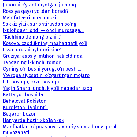
Jahonni o‘ylantirayotgan jumboq
Rossiya qaysi yo‘ldan boradi?
Ma’rifat asri muammosi
Sakkiz yillik surishtiruvdan so‘ng
Ixtilof davri o‘tdi — endi murosaga...
“Kichkina demang bizni...”
Kosovo: ozodlikning mashaqqatli yo‘li
Livan urushi aybdori kim?
Gruziya: asosiy imtihon hali oldinda
Tanganing ikkinchi tomoni
Oyning o‘n beshi yorug‘, o‘n beshi...
Yevropa siyosatini o‘zgartirgan mojaro
Ish boshqa, orzu boshqa...
Yaqin Sharq: tinchlik yo‘li naqadar uzoq
Katta yo‘l boshida
Behalovat Pokiston
Kurdiston “labirint”i
Beqaror bozor
Har yerda hozir «ko‘lanka»
Manfaatlar to’qmashuvi: axboriy va madaniy qurol
muvozanati