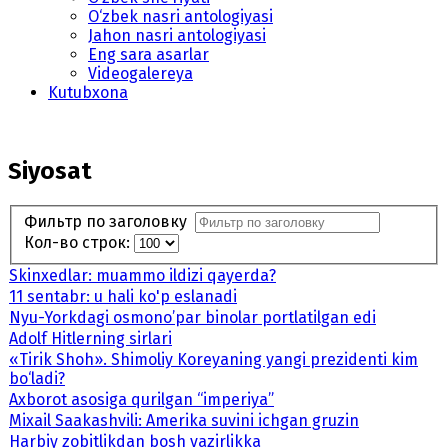
O‘zbek nasri antologiyasi
Jahon nasri antologiyasi
Eng sara asarlar
Videogalereya
Kutubxona
Siyosat
Фильтр по заголовку
Кол-во строк:
Skinxedlar: muammo ildizi qayerda?
11 sentabr: u hali ko'p eslanadi
Nyu-Yorkdagi osmono’par binolar portlatilgan edi
Adolf Hitlerning sirlari
«Tirik Shoh». Shimoliy Koreyaning yangi prezidenti kim
bo‘ladi?
Axborot asosiga qurilgan “imperiya”
Mixail Saakashvili: Amerika suvini ichgan gruzin
Harbiy zobitlikdan bosh vazirlikka