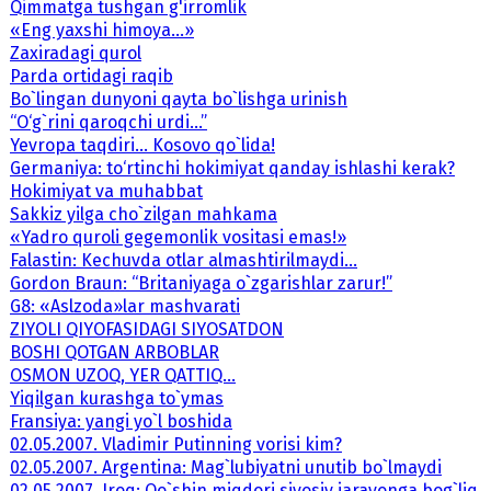
Qimmatga tushgan g'irromlik
«Eng yaxshi himoya...»
Zaxiradagi qurol
Parda ortidagi raqib
Bo`lingan dunyoni qayta bo`lishga urinish
“O‘g`rini qaroqchi urdi...”
Yevropa taqdiri... Kosovo qo`lida!
Germaniya: to‘rtinchi hokimiyat qanday ishlashi kerak?
Hokimiyat va muhabbat
Sakkiz yilga cho`zilgan mahkama
«Yadro quroli gegemonlik vositasi emas!»
Falastin: Kechuvda otlar almashtirilmaydi...
Gordon Braun: “Britaniyaga o`zgarishlar zarur!”
G8: «Aslzoda»lar mashvarati
ZIYOLI QIYOFASIDAGI SIYOSATDON
BOSHI QOTGAN ARBOBLAR
OSMON UZOQ, YER QATTIQ...
Yiqilgan kurashga to`ymas
Fransiya: yangi yo`l boshida
02.05.2007. Vladimir Putinning vorisi kim?
02.05.2007. Argentina: Mag`lubiyatni unutib bo`lmaydi
02.05.2007. Iroq: Qo`shin miqdori siyosiy jarayonga bog`liq