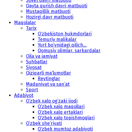
Sovet davri matbuoti
Qayta qurish davri matbuoti
Mustaqillik matbuoti
Hozirgi davr matbuoti
Maqolalar
Tarix
O‘zbekiston hukmdorlari
Temuriy malikalar
Yurt bo‘ynidagi qilich...
Qomusiy olimlar, sarkardalar
Oila va jamiyat
Suhbatlar
Siyosat
Qiziqarli ma’lumotlar
Reytinglar
Madaniyat va san’at
Sport
Adabiyot
O‘zbek xalq og‘zaki ijodi
O‘zbek xalq maqollari
O‘zbek xalq ertaklari
O‘zbek xalq topishmoqlari
O‘zbek she’riyati
O‘zbek mumtoz adabiyoti