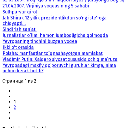
21.04.2007. Virjiniya voqeasining 5 sababi
Sulhparvar qirol
Jak Shirak 12 yillik prezidentlikdan so‘ng iste'foga
chiqyapti...
Sindirish san’ati
Jurnalistlar o`limi hamon jumboqligicha qolmoqda
Yevropaning tinchini buzgan voqea
Ikki o't orasida
Polsha: manfaatlar to`qnashayotgan mamlakat
Vladimir Putin: Xalqaro siyosat xususida ochiq ma’ruza
Yevropadagi maxfiy qo‘poruvchi guruhlar kimga, nima
uchun kerak bo‘ldi?
Страница 1 из 2
1
2