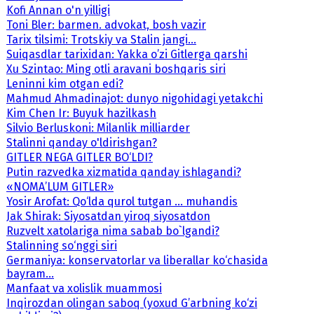
Kofi Annan o'n yilligi
Toni Bler: barmen. advokat, bosh vazir
Tarix tilsimi: Trotskiy va Stalin jangi...
Suiqasdlar tarixidan: Yakka o’zi Gitlerga qarshi
Xu Szintao: Ming otli aravani boshqaris siri
Leninni kim otgan edi?
Mahmud Ahmadinajot: dunyo nigohidagi yetakchi
Kim Chen Ir: Buyuk hazilkash
Silvio Berluskoni: Milanlik milliarder
Stalinni qanday o'ldirishgan?
GITLER NEGA GITLER BO‘LDI?
Putin razvedka xizmatida qanday ishlagandi?
«NOMA’LUM GITLER»
Yosir Arofat: Qo‘lda qurol tutgan ... muhandis
Jak Shirak: Siyosatdan yiroq siyosatdon
Ruzvelt xatolariga nima sabab bo`lgandi?
Stalinning so‘nggi siri
Germaniya: konservatorlar va liberallar ko‘chasida
bayram...
Manfaat va xolislik muammosi
Inqirozdan olingan saboq (yoxud G’arbning ko‘zi