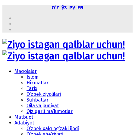
OʼZ
ЎЗ
РУ
EN
Maqolalar
Islom
Hikmatlar
Tarix
O‘zbek ziyolilari
Suhbatlar
Oila va jamiyat
Qiziqarli ma’lumotlar
Matbuot
Adabiyot
O‘zbek xalq og‘zaki ijodi
O‘zbek she’riyati