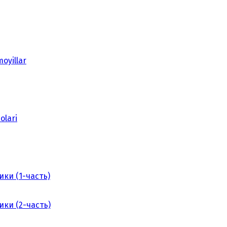
oyillar
olari
ки (1-часть)
ки (2-часть)