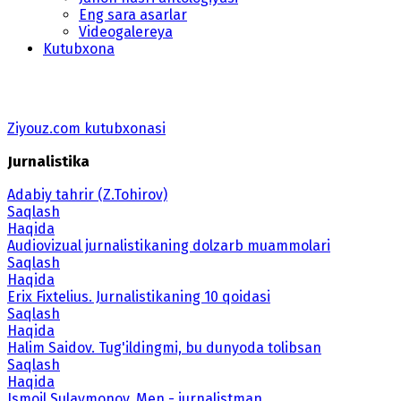
Eng sara asarlar
Videogalereya
Kutubxona
Ziyouz.com kutubxonasi
Jurnalistika
Adabiy tahrir (Z.Tohirov)
Saqlash
Haqida
Audiovizual jurnalistikaning dolzarb muammolari
Saqlash
Haqida
Erix Fixtelius. Jurnalistikaning 10 qoidasi
Saqlash
Haqida
Halim Saidov. Tug'ildingmi, bu dunyoda tolibsan
Saqlash
Haqida
Ismoil Sulaymonov. Men - jurnalistman