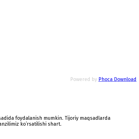
Powered by
Phoca Download
sadida foydalanish mumkin. Tijoriy maqsadlarda
zilimiz koʻrsatilishi shart.