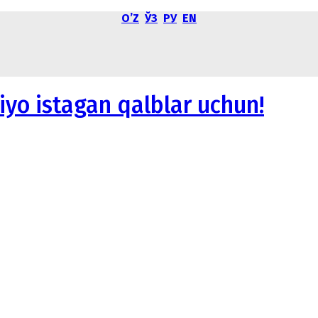
OʼZ
ЎЗ
РУ
EN