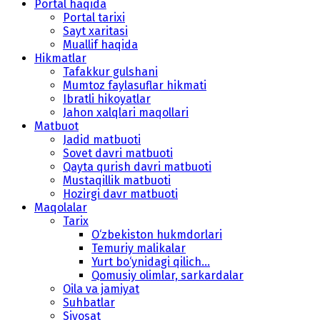
Portal haqida
Portal tarixi
Sayt xaritasi
Muallif haqida
Hikmatlar
Tafakkur gulshani
Mumtoz faylasuflar hikmati
Ibratli hikoyatlar
Jahon xalqlari maqollari
Matbuot
Jadid matbuoti
Sovet davri matbuoti
Qayta qurish davri matbuoti
Mustaqillik matbuoti
Hozirgi davr matbuoti
Maqolalar
Tarix
O‘zbekiston hukmdorlari
Temuriy malikalar
Yurt bo‘ynidagi qilich...
Qomusiy olimlar, sarkardalar
Oila va jamiyat
Suhbatlar
Siyosat