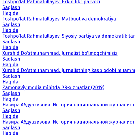
Toshpo'lat Rahmatullayev. Erkin fikr parvozi
Saqlash
Haqida
Toshpo'lat Rahmatullayev. Matbuot va demokratiya
Saqlash
Haqida
Toshpo'lat Rahmatullayev. Siyosiy partiya va demokratik tam
Saqlash
Haqida
Xurshid Do'stmuhammad. Jurnalist bo'lmoqchimisiz
Saqlash
Haqida
Xurshid Do'stmuhammad. Jurnalistning kasb odobi muamm
Saqlash
Haqida
Zamonaviy media mihitda PR-xizmatlar (2019)
Saqlash
Haqida
Назира Абдуазизова. История национальной журналисти
Saqlash
Haqida
Назира Абдуазизова. История национальной журналисти
Saqlash
Haqida