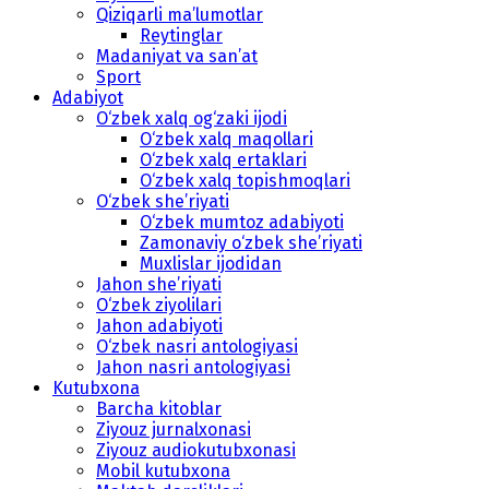
Qiziqarli ma’lumotlar
Reytinglar
Madaniyat va san’at
Sport
Adabiyot
O‘zbek xalq og‘zaki ijodi
O‘zbek xalq maqollari
O‘zbek xalq ertaklari
O‘zbek xalq topishmoqlari
O‘zbek she’riyati
O‘zbek mumtoz adabiyoti
Zamonaviy o‘zbek she’riyati
Muxlislar ijodidan
Jahon she’riyati
O‘zbek ziyolilari
Jahon adabiyoti
O‘zbek nasri antologiyasi
Jahon nasri antologiyasi
Kutubxona
Barcha kitoblar
Ziyouz jurnalxonasi
Ziyouz audiokutubxonasi
Mobil kutubxona