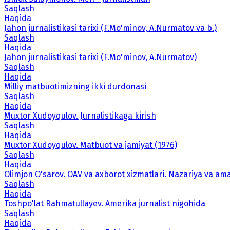
Saqlash
Haqida
Jahon jurnalistikasi tarixi (F.Mo'minov, A.Nurmatov va b.)
Saqlash
Haqida
Jahon jurnalistikasi tarixi (F.Mo'minov, A.Nurmatov)
Saqlash
Haqida
Milliy matbuotimizning ikki durdonasi
Saqlash
Haqida
Muxtor Xudoyqulov. Jurnalistikaga kirish
Saqlash
Haqida
Muxtor Xudoyqulov. Matbuot va jamiyat (1976)
Saqlash
Haqida
Olimjon O'sarov. OAV va axborot xizmatlari. Nazariya va ama
Saqlash
Haqida
Toshpo'lat Rahmatullayev. Amerika jurnalist nigohida
Saqlash
Haqida