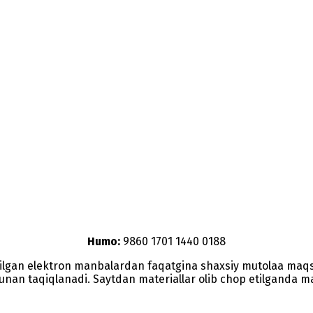
Humo:
9860 1701 1440 0188
etilgan elektron manbalardan faqatgina shaxsiy mutolaa maq
nunan taqiqlanadi. Saytdan materiallar olib chop etilganda man