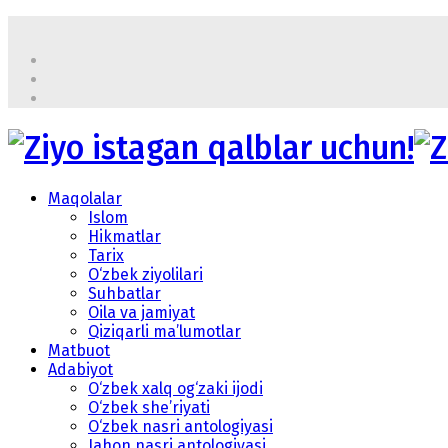
Maqolalar
Islom
Hikmatlar
Tarix
O‘zbek ziyolilari
Suhbatlar
Oila va jamiyat
Qiziqarli ma’lumotlar
Matbuot
Adabiyot
O‘zbek xalq og‘zaki ijodi
O‘zbek she’riyati
O‘zbek nasri antologiyasi
Jahon nasri antologiyasi