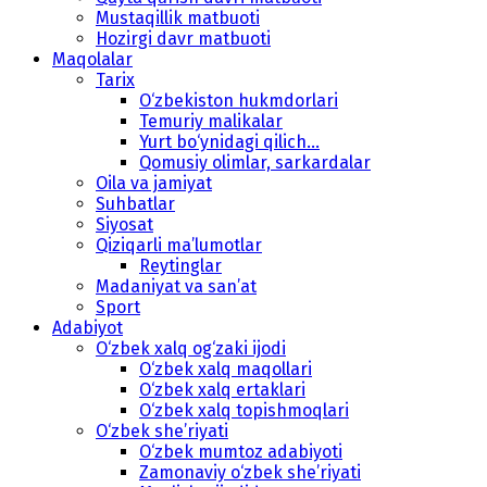
Mustaqillik matbuoti
Hozirgi davr matbuoti
Maqolalar
Tarix
O‘zbekiston hukmdorlari
Temuriy malikalar
Yurt bo‘ynidagi qilich...
Qomusiy olimlar, sarkardalar
Oila va jamiyat
Suhbatlar
Siyosat
Qiziqarli ma’lumotlar
Reytinglar
Madaniyat va san’at
Sport
Adabiyot
O‘zbek xalq og‘zaki ijodi
O‘zbek xalq maqollari
O‘zbek xalq ertaklari
O‘zbek xalq topishmoqlari
O‘zbek she’riyati
O‘zbek mumtoz adabiyoti
Zamonaviy o‘zbek she’riyati