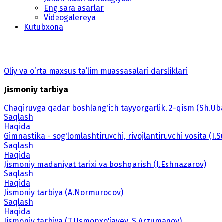
Eng sara asarlar
Videogalereya
Kutubxona
Oliy va o‘rta maxsus ta’lim muassasalari darsliklari
Jismoniy tarbiya
Chaqiruvga qadar boshlang'ich tayyorgarlik. 2-qism (Sh.Uba
Saqlash
Haqida
Gimnastika - sog'lomlashtiruvchi, rivojlantiruvchi vosita (I.
Saqlash
Haqida
Jismoniy madaniyat tarixi va boshqarish (J.Eshnazarov)
Saqlash
Haqida
Jismoniy tarbiya (A.Normurodov)
Saqlash
Haqida
Jismoniy tarbiya (T.Usmonxo'jayev, S.Arzumanov)