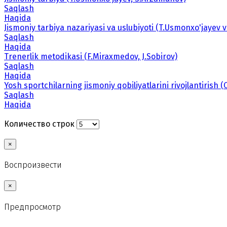
Saqlash
Haqida
Jismoniy tarbiya nazariyasi va uslubiyoti (T.Usmonxo'jayev v
Saqlash
Haqida
Trenerlik metodikasi (F.Miraxmedov, J.Sobirov)
Saqlash
Haqida
Yosh sportchilarning jismoniy qobiliyatlarini rivojlantirish
Saqlash
Haqida
Количество строк
×
Воспроизвести
×
Предпросмотр