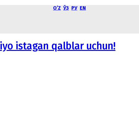
OʼZ
ЎЗ
РУ
EN