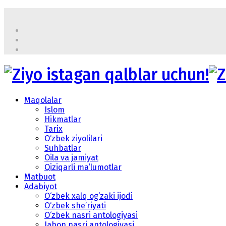
Maqolalar
Islom
Hikmatlar
Tarix
O‘zbek ziyolilari
Suhbatlar
Oila va jamiyat
Qiziqarli ma’lumotlar
Matbuot
Adabiyot
O‘zbek xalq og‘zaki ijodi
O‘zbek she’riyati
O‘zbek nasri antologiyasi
Jahon nasri antologiyasi