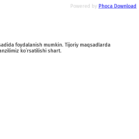
Powered by
Phoca Download
sadida foydalanish mumkin. Tijoriy maqsadlarda
zilimiz koʻrsatilishi shart.