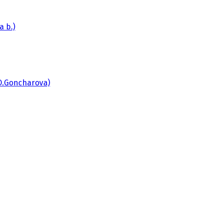
a b.)
 (O.Goncharova)