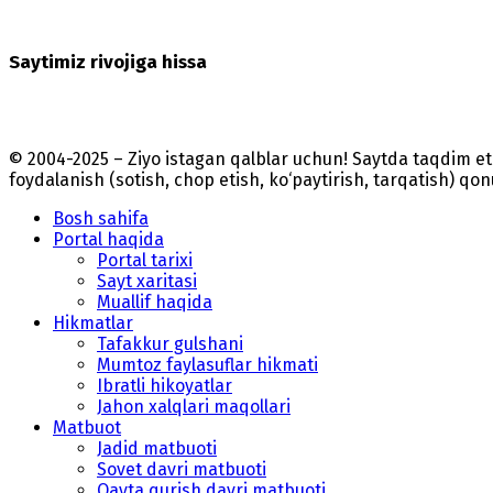
Saytimiz rivojiga hissa
© 2004-2025 – Ziyo istagan qalblar uchun! Saytda taqdim 
foydalanish (sotish, chop etish, ko‘paytirish, tarqatish) qo
Bosh sahifa
Portal haqida
Portal tarixi
Sayt xaritasi
Muallif haqida
Hikmatlar
Tafakkur gulshani
Mumtoz faylasuflar hikmati
Ibratli hikoyatlar
Jahon xalqlari maqollari
Matbuot
Jadid matbuoti
Sovet davri matbuoti
Qayta qurish davri matbuoti