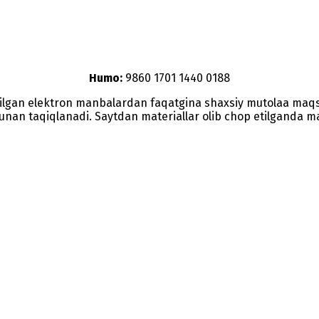
Humo:
9860 1701 1440 0188
etilgan elektron manbalardan faqatgina shaxsiy mutolaa maq
nunan taqiqlanadi. Saytdan materiallar olib chop etilganda man