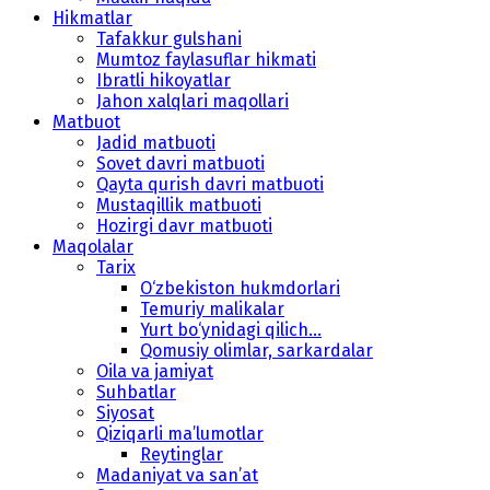
Hikmatlar
Tafakkur gulshani
Mumtoz faylasuflar hikmati
Ibratli hikoyatlar
Jahon xalqlari maqollari
Matbuot
Jadid matbuoti
Sovet davri matbuoti
Qayta qurish davri matbuoti
Mustaqillik matbuoti
Hozirgi davr matbuoti
Maqolalar
Tarix
O‘zbekiston hukmdorlari
Temuriy malikalar
Yurt bo‘ynidagi qilich...
Qomusiy olimlar, sarkardalar
Oila va jamiyat
Suhbatlar
Siyosat
Qiziqarli ma’lumotlar
Reytinglar
Madaniyat va san’at