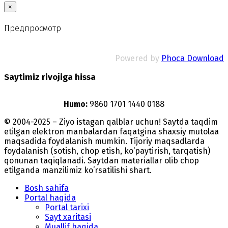
×
Предпросмотр
Powered by
Phoca Download
Saytimiz rivojiga hissa
Humo:
9860 1701 1440 0188
© 2004-2025 – Ziyo istagan qalblar uchun! Saytda taqdim
etilgan elektron manbalardan faqatgina shaxsiy mutolaa
maqsadida foydalanish mumkin. Tijoriy maqsadlarda
foydalanish (sotish, chop etish, ko‘paytirish, tarqatish)
qonunan taqiqlanadi. Saytdan materiallar olib chop
etilganda manzilimiz koʻrsatilishi shart.
Bosh sahifa
Portal haqida
Portal tarixi
Sayt xaritasi
Muallif haqida