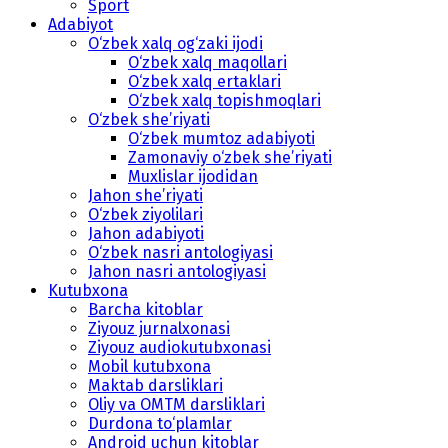
Sport
Adabiyot
O‘zbek xalq og‘zaki ijodi
O‘zbek xalq maqollari
O‘zbek xalq ertaklari
O‘zbek xalq topishmoqlari
O‘zbek she’riyati
O‘zbek mumtoz adabiyoti
Zamonaviy o‘zbek she’riyati
Muxlislar ijodidan
Jahon she’riyati
O‘zbek ziyolilari
Jahon adabiyoti
O‘zbek nasri antologiyasi
Jahon nasri antologiyasi
Kutubxona
Barcha kitoblar
Ziyouz jurnalxonasi
Ziyouz audiokutubxonasi
Mobil kutubxona
Maktab darsliklari
Oliy va OMTM darsliklari
Durdona to‘plamlar
Android uchun kitoblar