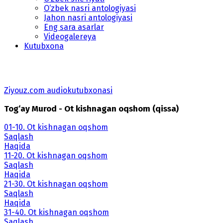
O‘zbek nasri antologiyasi
Jahon nasri antologiyasi
Eng sara asarlar
Videogalereya
Kutubxona
Ziyouz.com audiokutubxonasi
Tog‘ay Murod - Ot kishnagan oqshom (qissa)
01-10. Ot kishnagan oqshom
Saqlash
Haqida
11-20. Ot kishnagan oqshom
Saqlash
Haqida
21-30. Ot kishnagan oqshom
Saqlash
Haqida
31-40. Ot kishnagan oqshom
Saqlash