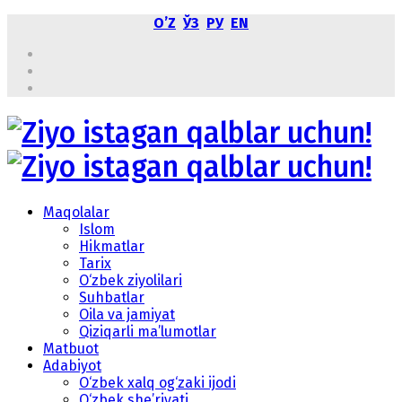
OʼZ
ЎЗ
РУ
EN
Maqolalar
Islom
Hikmatlar
Tarix
O‘zbek ziyolilari
Suhbatlar
Oila va jamiyat
Qiziqarli ma’lumotlar
Matbuot
Adabiyot
O‘zbek xalq og‘zaki ijodi
O‘zbek she’riyati