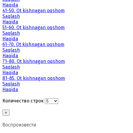
Haqida
41-50. Ot kishnagan oqshom
Saqlash
Haqida
51-60. Ot kishnagan oqshom
Saqlash
Haqida
61-70. Ot kishnagan oqshom
Saqlash
Haqida
71-80. Ot kishnagan oqshom
Saqlash
Haqida
81-85. Ot kishnagan oqshom
Saqlash
Haqida
Количество строк
×
Воспроизвести