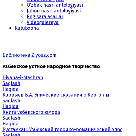
O‘zbek nasri antologiyasi
Jahon nasri antologiyasi
Eng sara asarlar
Videogalereya
Kutubxona
Библиотека Ziyouz.com
Узбекское устное народное творчество
Divana-i-Mashrab
Saqlash
Haqida
Каррыев Б.А. Эпические сказания о Кер-оглы
Saqlash
Haqida
Книга узбекского юмора
Saqlash
Haqida
Рустамхан. Узбекский героико-романический эпос
Saqlash