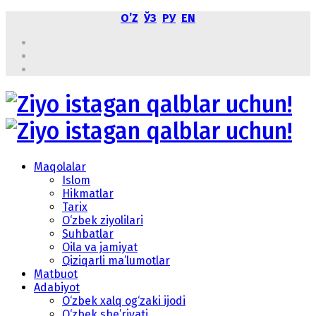
OʼZ
ЎЗ
РУ
EN
Maqolalar
Islom
Hikmatlar
Tarix
O‘zbek ziyolilari
Suhbatlar
Oila va jamiyat
Qiziqarli ma’lumotlar
Matbuot
Adabiyot
O‘zbek xalq og‘zaki ijodi
O‘zbek she’riyati