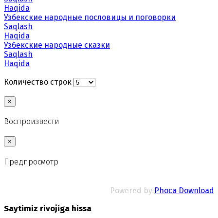
Haqida
Узбекские народные пословицы и поговорки
Saqlash
Haqida
Узбекские народные сказки
Saqlash
Haqida
Количество строк
×
Воспроизвести
×
Предпросмотр
Powered by
Phoca Download
Saytimiz rivojiga hissa