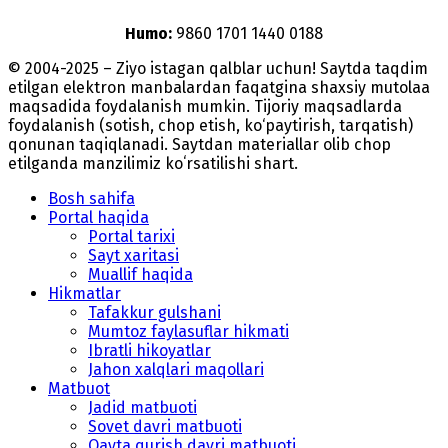
Humo:
9860 1701 1440 0188
© 2004-2025 – Ziyo istagan qalblar uchun! Saytda taqdim
etilgan elektron manbalardan faqatgina shaxsiy mutolaa
maqsadida foydalanish mumkin. Tijoriy maqsadlarda
foydalanish (sotish, chop etish, ko‘paytirish, tarqatish)
qonunan taqiqlanadi. Saytdan materiallar olib chop
etilganda manzilimiz koʻrsatilishi shart.
Bosh sahifa
Portal haqida
Portal tarixi
Sayt xaritasi
Muallif haqida
Hikmatlar
Tafakkur gulshani
Mumtoz faylasuflar hikmati
Ibratli hikoyatlar
Jahon xalqlari maqollari
Matbuot
Jadid matbuoti
Sovet davri matbuoti
Qayta qurish davri matbuoti