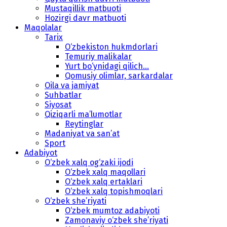
Mustaqillik matbuoti
Hozirgi davr matbuoti
Maqolalar
Tarix
O‘zbekiston hukmdorlari
Temuriy malikalar
Yurt bo‘ynidagi qilich...
Qomusiy olimlar, sarkardalar
Oila va jamiyat
Suhbatlar
Siyosat
Qiziqarli ma’lumotlar
Reytinglar
Madaniyat va san’at
Sport
Adabiyot
O‘zbek xalq og‘zaki ijodi
O‘zbek xalq maqollari
O‘zbek xalq ertaklari
O‘zbek xalq topishmoqlari
O‘zbek she’riyati
O‘zbek mumtoz adabiyoti
Zamonaviy o‘zbek she’riyati