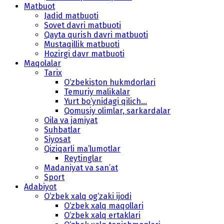
Matbuot
Jadid matbuoti
Sovet davri matbuoti
Qayta qurish davri matbuoti
Mustaqillik matbuoti
Hozirgi davr matbuoti
Maqolalar
Tarix
O‘zbekiston hukmdorlari
Temuriy malikalar
Yurt bo‘ynidagi qilich...
Qomusiy olimlar, sarkardalar
Oila va jamiyat
Suhbatlar
Siyosat
Qiziqarli ma’lumotlar
Reytinglar
Madaniyat va san’at
Sport
Adabiyot
O‘zbek xalq og‘zaki ijodi
O‘zbek xalq maqollari
O‘zbek xalq ertaklari