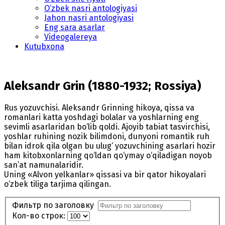
O‘zbek nasri antologiyasi
Jahon nasri antologiyasi
Eng sara asarlar
Videogalereya
Kutubxona
Aleksandr Grin (1880-1932; Rossiya)
Rus yozuvchisi. Aleksandr Grinning hikoya, qissa va
romanlari katta yoshdagi bolalar va yoshlarning eng
sevimli asarlaridan bo‘lib qoldi. Ajoyib tabiat tasvirchisi,
yoshlar ruhining nozik bilimdoni, dunyoni romantik ruh
bilan idrok qila olgan bu ulug‘ yozuvchining asarlari hozir
ham kitobxonlarning qo‘ldan qo‘ymay o‘qiladigan noyob
san’at namunalaridir.
Uning «Alvon yelkanlar» qissasi va bir qator hikoyalari
o‘zbek tiliga tarjima qilingan.
Фильтр по заголовку
Кол-во строк: