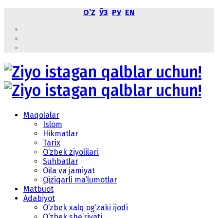
OʼZ
ЎЗ
РУ
EN
Maqolalar
Islom
Hikmatlar
Tarix
O‘zbek ziyolilari
Suhbatlar
Oila va jamiyat
Qiziqarli ma’lumotlar
Matbuot
Adabiyot
O‘zbek xalq og‘zaki ijodi
O‘zbek she’riyati