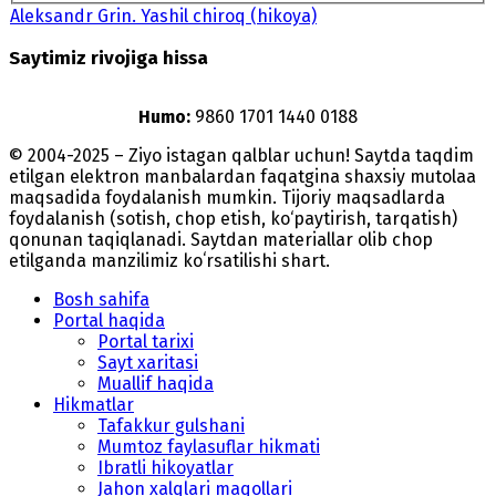
Aleksandr Grin. Yashil chiroq (hikoya)
Saytimiz rivojiga hissa
Humo:
9860 1701 1440 0188
© 2004-2025 – Ziyo istagan qalblar uchun! Saytda taqdim
etilgan elektron manbalardan faqatgina shaxsiy mutolaa
maqsadida foydalanish mumkin. Tijoriy maqsadlarda
foydalanish (sotish, chop etish, ko‘paytirish, tarqatish)
qonunan taqiqlanadi. Saytdan materiallar olib chop
etilganda manzilimiz koʻrsatilishi shart.
Bosh sahifa
Portal haqida
Portal tarixi
Sayt xaritasi
Muallif haqida
Hikmatlar
Tafakkur gulshani
Mumtoz faylasuflar hikmati
Ibratli hikoyatlar
Jahon xalqlari maqollari