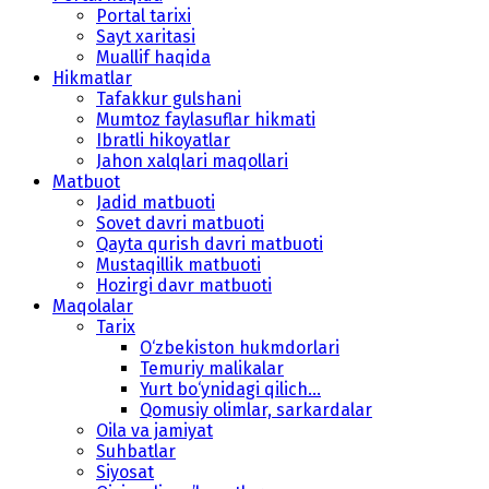
Portal tarixi
Sayt xaritasi
Muallif haqida
Hikmatlar
Tafakkur gulshani
Mumtoz faylasuflar hikmati
Ibratli hikoyatlar
Jahon xalqlari maqollari
Matbuot
Jadid matbuoti
Sovet davri matbuoti
Qayta qurish davri matbuoti
Mustaqillik matbuoti
Hozirgi davr matbuoti
Maqolalar
Tarix
O‘zbekiston hukmdorlari
Temuriy malikalar
Yurt bo‘ynidagi qilich...
Qomusiy olimlar, sarkardalar
Oila va jamiyat
Suhbatlar
Siyosat