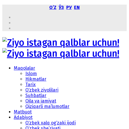
OʼZ
ЎЗ
РУ
EN
Maqolalar
Islom
Hikmatlar
Tarix
O‘zbek ziyolilari
Suhbatlar
Oila va jamiyat
Qiziqarli ma’lumotlar
Matbuot
Adabiyot
O‘zbek xalq og‘zaki ijodi
O‘zbek she’riyati