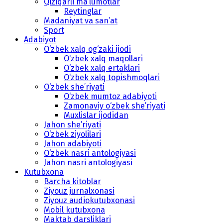
Qiziqarli ma’lumotlar
Reytinglar
Madaniyat va san’at
Sport
Adabiyot
O‘zbek xalq og‘zaki ijodi
O‘zbek xalq maqollari
O‘zbek xalq ertaklari
O‘zbek xalq topishmoqlari
O‘zbek she’riyati
O‘zbek mumtoz adabiyoti
Zamonaviy o‘zbek she’riyati
Muxlislar ijodidan
Jahon she’riyati
O‘zbek ziyolilari
Jahon adabiyoti
O‘zbek nasri antologiyasi
Jahon nasri antologiyasi
Kutubxona
Barcha kitoblar
Ziyouz jurnalxonasi
Ziyouz audiokutubxonasi
Mobil kutubxona
Maktab darsliklari