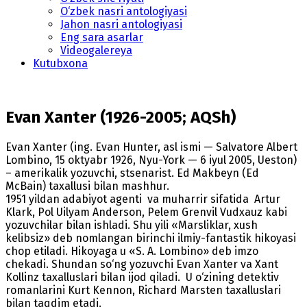
O‘zbek nasri antologiyasi
Jahon nasri antologiyasi
Eng sara asarlar
Videogalereya
Kutubxona
Evan Xanter (1926-2005; AQSh)
Evan Xanter (ing. Evan Hunter, asl ismi — Salvatore Albert
Lombino, 15 oktyabr 1926, Nyu-York — 6 iyul 2005, Ueston)
– amerikalik yozuvchi, stsenarist. Ed Makbeyn (Ed
McBain) taxallusi bilan mashhur.
1951 yildan adabiyot agenti va muharrir sifatida Artur
Klark, Pol Uilyam Anderson, Pelem Grenvil Vudxauz kabi
yozuvchilar bilan ishladi. Shu yili «Marsliklar, xush
kelibsiz» deb nomlangan birinchi ilmiy-fantastik hikoyasi
chop etiladi. Hikoyaga u «S. A. Lombino» deb imzo
chekadi. Shundan so‘ng yozuvchi Evan Xanter va Xant
Kollinz taxalluslari bilan ijod qiladi. U o‘zining detektiv
romanlarini Kurt Kennon, Richard Marsten taxalluslari
bilan taqdim etadi.