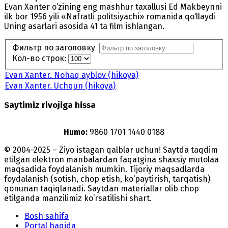
Evan Xanter o‘zining eng mashhur taxallusi Ed Makbeynni
ilk bor 1956 yili «Nafratli politsiyachi» romanida qo‘llaydi
Uning asarlari asosida 41 ta film ishlangan.
Фильтр по заголовку
Кол-во строк:
Evan Xanter. Nohaq ayblov (hikoya)
Evan Xanter. Uchqun (hikoya)
Saytimiz rivojiga hissa
Humo:
9860 1701 1440 0188
© 2004-2025 – Ziyo istagan qalblar uchun! Saytda taqdim
etilgan elektron manbalardan faqatgina shaxsiy mutolaa
maqsadida foydalanish mumkin. Tijoriy maqsadlarda
foydalanish (sotish, chop etish, ko‘paytirish, tarqatish)
qonunan taqiqlanadi. Saytdan materiallar olib chop
etilganda manzilimiz koʻrsatilishi shart.
Bosh sahifa
Portal haqida