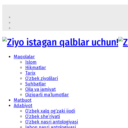
Maqolalar
Islom
Hikmatlar
Tarix
O‘zbek ziyolilari
Suhbatlar
Oila va jamiyat
Qiziqarli ma’lumotlar
Matbuot
Adabiyot
O‘zbek xalq og‘zaki ijodi
O‘zbek she’riyati
O‘zbek nasri antologiyasi
Jahon nasri antologiyasi