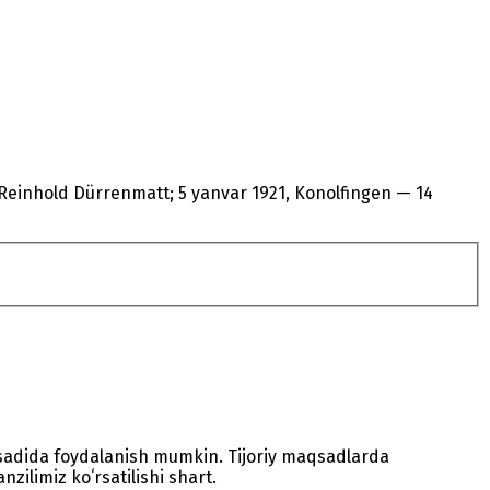
Reinhold Dürrenmatt; 5 yanvar 1921, Konolfingen — 14
sadida foydalanish mumkin. Tijoriy maqsadlarda
zilimiz koʻrsatilishi shart.