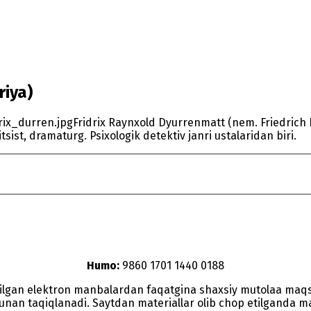
riya)
Fridrix Raynxold Dyurrenmatt (nem. Friedrich 
sist, dramaturg. Psixologik detektiv janri ustalaridan biri.
Humo:
9860 1701 1440 0188
etilgan elektron manbalardan faqatgina shaxsiy mutolaa maq
nunan taqiqlanadi. Saytdan materiallar olib chop etilganda man