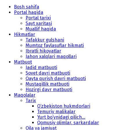
Bosh sahifa
Portal haqida
Portal tarixi
Sayt xaritasi
Muallif haqida
Hikmatlar
Tafakkur gulshani
Mumtoz faylasuflar hikmati
Ibratli hikoyatlar
Jahon xalqlari maqollari
Matbuot
Jadid matbuoti
Sovet davri matbuoti
Qayta qurish davri matbuoti
Mustaqillik matbuoti
Hozirgi davr matbuoti
Maqolalar
Tarix
O‘zbekiston hukmdorlari
Temuriy malikalar
Yurt bo‘ynidagi qilich...
Qomusiy olimlar, sarkardalar
Oila va jamiyat