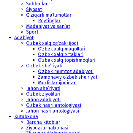
Suhbatlar
Siyosat
Qiziqarli ma’lumotlar
Reytinglar
Madaniyat va san’at
Sport
Adabiyot
O‘zbek xalq og‘zaki ijodi
O‘zbek xalq maqollari
O‘zbek xalq ertaklari
O‘zbek xalq topishmoqlari
O‘zbek she’riyati
O‘zbek mumtoz adabiyoti
Zamonaviy o‘zbek she’riyati
Muxlislar ijodidan
Jahon she’riyati
O‘zbek ziyolilari
Jahon adabiyoti
O‘zbek nasri antologiyasi
Jahon nasri antologiyasi
Kutubxona
Barcha kitoblar
Ziyouz jurnalxonasi