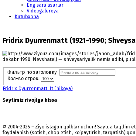
Eng sara asarlar
Videogalereya
Kutubxona
Fridrix Dyurrenmatt (1921-1990; Shveysa
dekabr 1990, Nevshatel) — shveysariyalik nemis adibi, publit
Фильтр по заголовку
Кол-во строк:
Fridrix Dyurrenmatt. It (hikoya)
Saytimiz rivojiga hissa
© 2004-2025 – Ziyo istagan qalblar uchun! Saytda taqdim 
foydalanish (sotish, chop etish, ko‘paytirish, tarqatish) qo