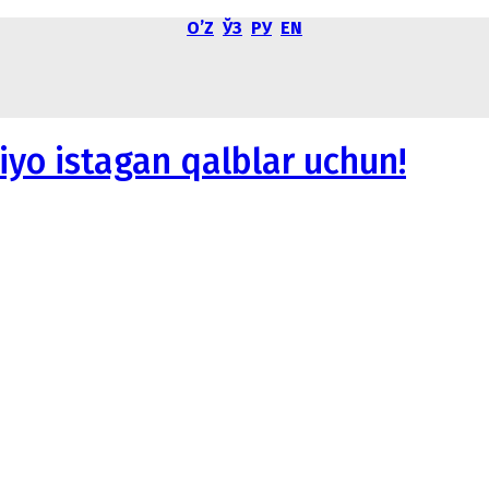
OʼZ
ЎЗ
РУ
EN