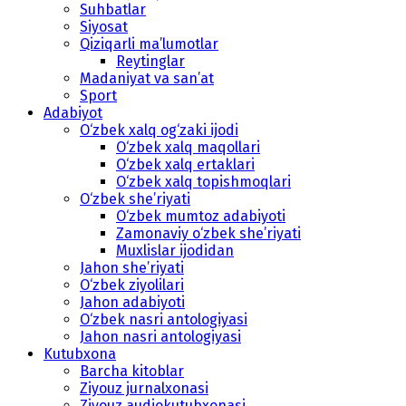
Suhbatlar
Siyosat
Qiziqarli ma’lumotlar
Reytinglar
Madaniyat va san’at
Sport
Adabiyot
O‘zbek xalq og‘zaki ijodi
O‘zbek xalq maqollari
O‘zbek xalq ertaklari
O‘zbek xalq topishmoqlari
O‘zbek she’riyati
O‘zbek mumtoz adabiyoti
Zamonaviy o‘zbek she’riyati
Muxlislar ijodidan
Jahon she’riyati
O‘zbek ziyolilari
Jahon adabiyoti
O‘zbek nasri antologiyasi
Jahon nasri antologiyasi
Kutubxona
Barcha kitoblar
Ziyouz jurnalxonasi
Ziyouz audiokutubxonasi