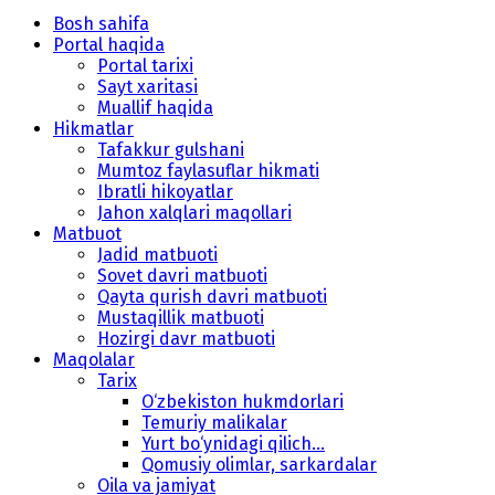
Bosh sahifa
Portal haqida
Portal tarixi
Sayt xaritasi
Muallif haqida
Hikmatlar
Tafakkur gulshani
Mumtoz faylasuflar hikmati
Ibratli hikoyatlar
Jahon xalqlari maqollari
Matbuot
Jadid matbuoti
Sovet davri matbuoti
Qayta qurish davri matbuoti
Mustaqillik matbuoti
Hozirgi davr matbuoti
Maqolalar
Tarix
O‘zbekiston hukmdorlari
Temuriy malikalar
Yurt bo‘ynidagi qilich...
Qomusiy olimlar, sarkardalar
Oila va jamiyat