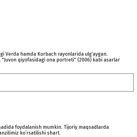
dagi Verda hamda Korbach rayonlarida ulg‘aygan.
 "Juvon qiyofasidagi ona portreti" (2006) kabi asarlar
sadida foydalanish mumkin. Tijoriy maqsadlarda
zilimiz koʻrsatilishi shart.