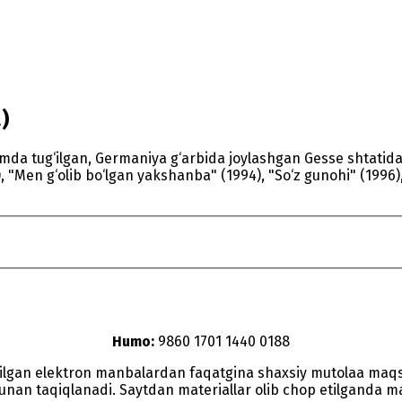
)
 Rimda tug‘ilgan, Germaniya g‘arbida joylashgan Gesse shtati
 "Men g‘olib bo‘lgan yakshanba" (1994), "So‘z gunohi" (1996),
Humo:
9860 1701 1440 0188
etilgan elektron manbalardan faqatgina shaxsiy mutolaa maq
nunan taqiqlanadi. Saytdan materiallar olib chop etilganda man