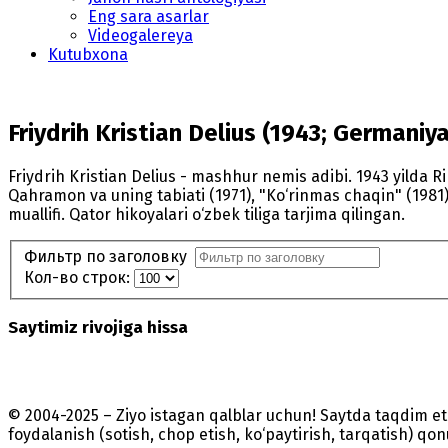
Eng sara asarlar
Videogalereya
Kutubxona
Friydrih Kristian Delius (1943; Germaniya
Friydrih Kristian Delius - mashhur nemis adibi. 1943 yilda
Qahramon va uning tabiati (1971), "Ko‘rinmas chaqin" (1981),
muallifi. Qator hikoyalari o‘zbek tiliga tarjima qilingan.
Фильтр по заголовку
Кол-во строк:
Saytimiz rivojiga hissa
© 2004-2025 – Ziyo istagan qalblar uchun! Saytda taqdim 
foydalanish (sotish, chop etish, ko‘paytirish, tarqatish) qo