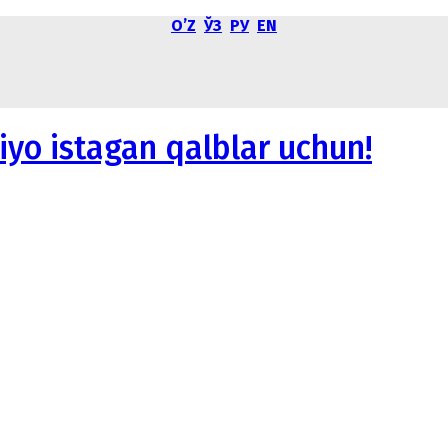
OʼZ
ЎЗ
РУ
EN