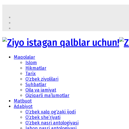
Maqolalar
Islom
Hikmatlar
Tarix
O‘zbek ziyolilari
Suhbatlar
Oila va jamiyat
Qiziqarli ma’lumotlar
Matbuot
Adabiyot
O‘zbek xalq og‘zaki ijodi
O‘zbek she’riyati
O‘zbek nasri antologiyasi
Jahon nasri antologiyasi