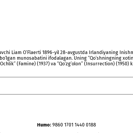
uvchi Liam O’Flaerti 1896-yil 28-avgustda Irlandiyaning Inishmo
qiga bo’lgan munosabatini ifodalagan. Uning “Qo’shningning xot
“Ochlik” (Famine) (1937) va “Qo’zg’olon” (Insurrection) (1950) 
Humo:
9860 1701 1440 0188