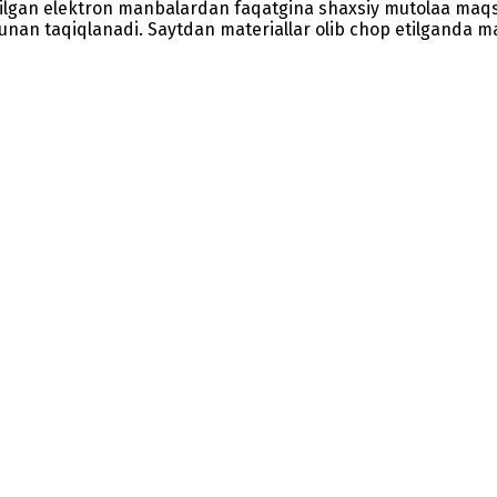
etilgan elektron manbalardan faqatgina shaxsiy mutolaa maq
nunan taqiqlanadi. Saytdan materiallar olib chop etilganda man