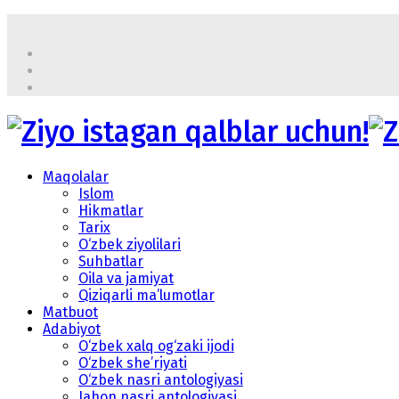
Maqolalar
Islom
Hikmatlar
Tarix
O‘zbek ziyolilari
Suhbatlar
Oila va jamiyat
Qiziqarli ma’lumotlar
Matbuot
Adabiyot
O‘zbek xalq og‘zaki ijodi
O‘zbek she’riyati
O‘zbek nasri antologiyasi
Jahon nasri antologiyasi