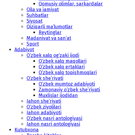
Qomusiy olimlar, sarkardalar
Oila va jamiyat
Suhbatlar
Siyosat
Qiziqarli ma’lumotlar
Reytinglar
Madaniyat va san’at
Sport
Adabiyot
O‘zbek xalq og‘zaki ijodi
O‘zbek xalq maqollari
O‘zbek xalq ertaklari
O‘zbek xalq topishmoqlari
O‘zbek she’riyati
O‘zbek mumtoz adabiyoti
Zamonaviy o‘zbek she’riyati
Muxlislar ijodidan
Jahon she’riyati
O‘zbek ziyolilari
Jahon adabiyoti
O‘zbek nasri antologiyasi
Jahon nasri antologiyasi
Kutubxona