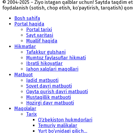
© 2004-2025 – Ziyo istagan qalblar uchun! Saytda taqdim 
foydalanish (sotish, chop etish, ko‘paytirish, tarqatish) qo
Bosh sahifa
Portal haqida
Portal tarixi
Sayt xaritasi
Muallif haqida
Hikmatlar
Tafakkur gulshani
Mumtoz faylasuflar hikmati
Ibratli hikoyatlar
Jahon xalqlari maqollari
Matbuot
Jadid matbuoti
Sovet davri matbuoti
Qayta qurish davri matbuoti
Mustaqillik matbuoti
Hozirgi davr matbuoti
Maqolalar
Tarix
O‘zbekiston hukmdorlari
Temuriy malikalar
Yurt bo‘ynidagi qilich...