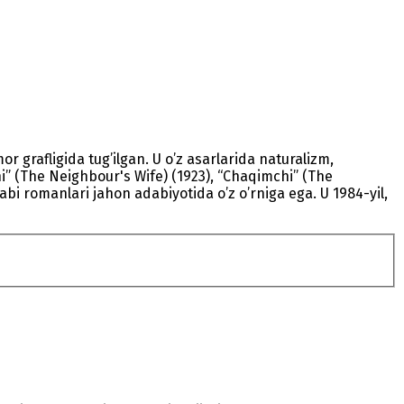
r grafligida tug’ilgan. U o’z asarlarida naturalizm,
ini” (The Neighbour's Wife) (1923), “Chaqimchi” (The
kabi romanlari jahon adabiyotida o’z o’rniga ega. U 1984-yil,