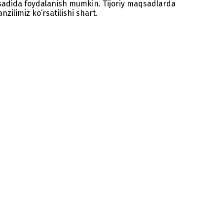
sadida foydalanish mumkin. Tijoriy maqsadlarda
zilimiz koʻrsatilishi shart.