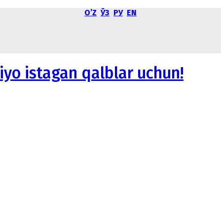
OʼZ
ЎЗ
РУ
EN