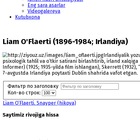
Eng sara asarlar
Videogalereya
Kutubxona
Liam O'Flaerti (1896-1984; Irlandiya)
Irlandiyalik yoz
psixologik tahlil va o’tkir satirani birlashtirib, irland xal
Informer) (1925; 1935-yilda film ishlangan), Skerrett (1932), 
7-avgustda Irlandiya poytaxti Dublin shahrida vafot etgan.
Фильтр по заголовку
Кол-во строк:
Liam O’Flaerti. Snayper (hikoya)
Saytimiz rivojiga hissa