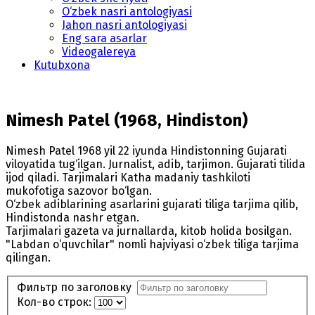
O‘zbek nasri antologiyasi
Jahon nasri antologiyasi
Eng sara asarlar
Videogalereya
Kutubxona
Nimesh Patel (1968, Hindiston)
Nimesh Patel 1968 yil 22 iyunda Hindistonning Gujarati
viloyatida tug‘ilgan. Jurnalist, adib, tarjimon. Gujarati tilida
ijod qiladi. Tarjimalari Katha madaniy tashkiloti
mukofotiga sazovor bo‘lgan.
O‘zbek adiblarining asarlarini gujarati tiliga tarjima qilib,
Hindistonda nashr etgan.
Tarjimalari gazeta va jurnallarda, kitob holida bosilgan.
"Labdan o‘quvchilar" nomli hajviyasi o‘zbek tiliga tarjima
qilingan.
Фильтр по заголовку
Кол-во строк: