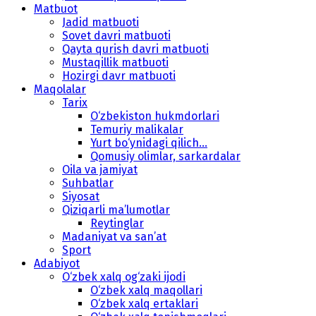
Matbuot
Jadid matbuoti
Sovet davri matbuoti
Qayta qurish davri matbuoti
Mustaqillik matbuoti
Hozirgi davr matbuoti
Maqolalar
Tarix
O‘zbekiston hukmdorlari
Temuriy malikalar
Yurt bo‘ynidagi qilich...
Qomusiy olimlar, sarkardalar
Oila va jamiyat
Suhbatlar
Siyosat
Qiziqarli ma’lumotlar
Reytinglar
Madaniyat va san’at
Sport
Adabiyot
O‘zbek xalq og‘zaki ijodi
O‘zbek xalq maqollari
O‘zbek xalq ertaklari