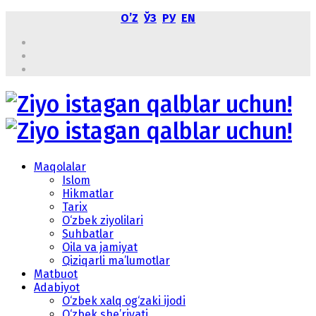
OʼZ
ЎЗ
РУ
EN
Maqolalar
Islom
Hikmatlar
Tarix
O‘zbek ziyolilari
Suhbatlar
Oila va jamiyat
Qiziqarli ma’lumotlar
Matbuot
Adabiyot
O‘zbek xalq og‘zaki ijodi
O‘zbek she’riyati