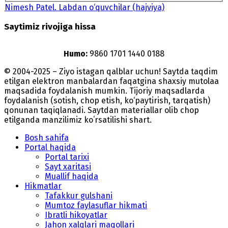
Nimesh Patel. Labdan o‘quvchilar (hajviya)
Saytimiz rivojiga hissa
Humo:
9860 1701 1440 0188
© 2004-2025 – Ziyo istagan qalblar uchun! Saytda taqdim
etilgan elektron manbalardan faqatgina shaxsiy mutolaa
maqsadida foydalanish mumkin. Tijoriy maqsadlarda
foydalanish (sotish, chop etish, ko‘paytirish, tarqatish)
qonunan taqiqlanadi. Saytdan materiallar olib chop
etilganda manzilimiz koʻrsatilishi shart.
Bosh sahifa
Portal haqida
Portal tarixi
Sayt xaritasi
Muallif haqida
Hikmatlar
Tafakkur gulshani
Mumtoz faylasuflar hikmati
Ibratli hikoyatlar
Jahon xalqlari maqollari