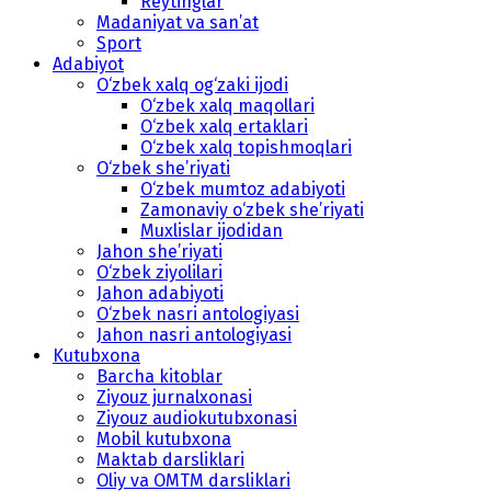
Reytinglar
Madaniyat va san’at
Sport
Adabiyot
O‘zbek xalq og‘zaki ijodi
O‘zbek xalq maqollari
O‘zbek xalq ertaklari
O‘zbek xalq topishmoqlari
O‘zbek she’riyati
O‘zbek mumtoz adabiyoti
Zamonaviy o‘zbek she’riyati
Muxlislar ijodidan
Jahon she’riyati
O‘zbek ziyolilari
Jahon adabiyoti
O‘zbek nasri antologiyasi
Jahon nasri antologiyasi
Kutubxona
Barcha kitoblar
Ziyouz jurnalxonasi
Ziyouz audiokutubxonasi
Mobil kutubxona
Maktab darsliklari
Oliy va OMTM darsliklari