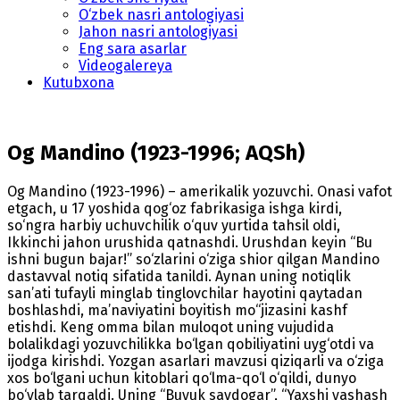
O‘zbek nasri antologiyasi
Jahon nasri antologiyasi
Eng sara asarlar
Videogalereya
Kutubxona
Og Mandino (1923-1996; AQSh)
Og Mandino (1923-1996) – amerikalik yozuvchi. Onasi vafot
etgach, u 17 yoshida qog‘oz fabrikasiga ishga kirdi,
so‘ngra harbiy uchuvchilik o‘quv yurtida tahsil oldi,
Ikkinchi jahon urushida qatnashdi. Urushdan keyin “Bu
ishni bugun bajar!” so‘zlarini o‘ziga shior qilgan Mandino
dastavval notiq sifatida tanildi. Aynan uning notiqlik
san’ati tufayli minglab tinglovchilar hayotini qaytadan
boshlashdi, ma’naviyatini boyitish mo‘‘jizasini kashf
etishdi. Keng omma bilan muloqot uning vujudida
bolalikdagi yozuvchilikka bo‘lgan qobiliyatini uyg‘otdi va
ijodga kirishdi. Yozgan asarlari mavzusi qiziqarli va o‘ziga
xos bo‘lgani uchun kitoblari qo‘lma-qo‘l o‘qildi, dunyo
bo‘ylab tarqaldi. Uning “Buyuk savdogar”, “Yaxshi yashash