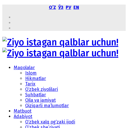
OʼZ
ЎЗ
РУ
EN
Maqolalar
Islom
Hikmatlar
Tarix
O‘zbek ziyolilari
Suhbatlar
Oila va jamiyat
Qiziqarli ma’lumotlar
Matbuot
Adabiyot
O‘zbek xalq og‘zaki ijodi
O‘zbek she’riyati