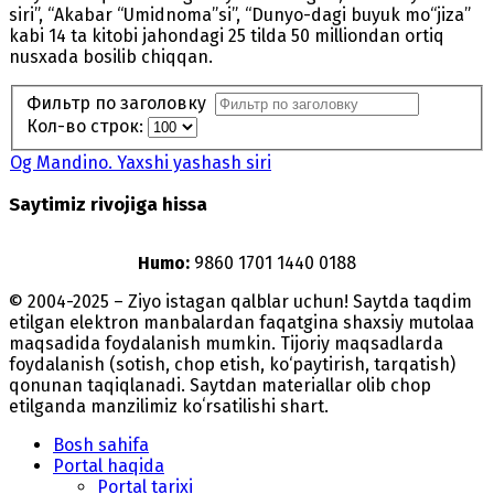
siri”, “Akabar “Umidnoma”si”, “Dunyo-dagi buyuk mo‘‘jiza”
kabi 14 ta kitobi jahondagi 25 tilda 50 milliondan ortiq
nusxada bosilib chiqqan.
Фильтр по заголовку
Кол-во строк:
Og Mandino. Yaxshi yashash siri
Saytimiz rivojiga hissa
Humo:
9860 1701 1440 0188
© 2004-2025 – Ziyo istagan qalblar uchun! Saytda taqdim
etilgan elektron manbalardan faqatgina shaxsiy mutolaa
maqsadida foydalanish mumkin. Tijoriy maqsadlarda
foydalanish (sotish, chop etish, ko‘paytirish, tarqatish)
qonunan taqiqlanadi. Saytdan materiallar olib chop
etilganda manzilimiz koʻrsatilishi shart.
Bosh sahifa
Portal haqida
Portal tarixi