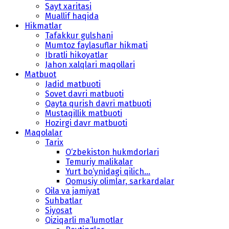
Sayt xaritasi
Muallif haqida
Hikmatlar
Tafakkur gulshani
Mumtoz faylasuflar hikmati
Ibratli hikoyatlar
Jahon xalqlari maqollari
Matbuot
Jadid matbuoti
Sovet davri matbuoti
Qayta qurish davri matbuoti
Mustaqillik matbuoti
Hozirgi davr matbuoti
Maqolalar
Tarix
O‘zbekiston hukmdorlari
Temuriy malikalar
Yurt bo‘ynidagi qilich...
Qomusiy olimlar, sarkardalar
Oila va jamiyat
Suhbatlar
Siyosat
Qiziqarli ma’lumotlar