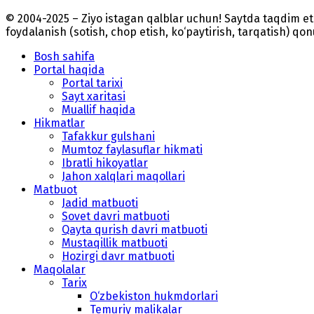
© 2004-2025 – Ziyo istagan qalblar uchun! Saytda taqdim 
foydalanish (sotish, chop etish, ko‘paytirish, tarqatish) qo
Bosh sahifa
Portal haqida
Portal tarixi
Sayt xaritasi
Muallif haqida
Hikmatlar
Tafakkur gulshani
Mumtoz faylasuflar hikmati
Ibratli hikoyatlar
Jahon xalqlari maqollari
Matbuot
Jadid matbuoti
Sovet davri matbuoti
Qayta qurish davri matbuoti
Mustaqillik matbuoti
Hozirgi davr matbuoti
Maqolalar
Tarix
O‘zbekiston hukmdorlari
Temuriy malikalar