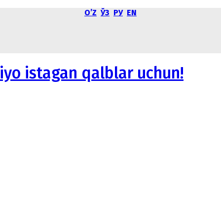
OʼZ
ЎЗ
РУ
EN