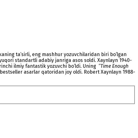
ikaning ta’sirli, eng mashhur yozuvchilaridan biri bo’lgan
uqori standartli adabiy janriga asos soldi. Xaynlayn 1940-
nchi ilmiy fantastik yozuvchi bo’ldi. Uning “
Time Enough
bestseller asarlar qatoridan joy oldi. Robert Xaynlayn 1988-