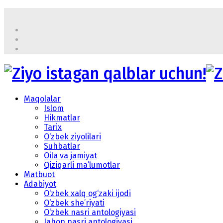
Maqolalar
Islom
Hikmatlar
Tarix
O‘zbek ziyolilari
Suhbatlar
Oila va jamiyat
Qiziqarli ma’lumotlar
Matbuot
Adabiyot
O‘zbek xalq og‘zaki ijodi
O‘zbek she’riyati
O‘zbek nasri antologiyasi
Jahon nasri antologiyasi