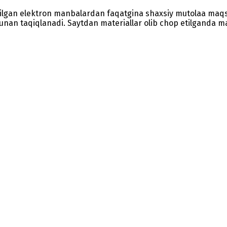
etilgan elektron manbalardan faqatgina shaxsiy mutolaa maq
nunan taqiqlanadi. Saytdan materiallar olib chop etilganda man