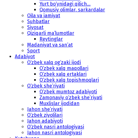
Yurt bo‘ynidagi qilich...
Qomusiy olimlar, sarkardalar
Oila va jamiyat
Suhbatlar
Siyosat
Qiziqarli ma’lumotlar
Reytinglar
Madaniyat va san’at
Sport
Adabiyot
O‘zbek xalq og‘zaki ijodi
O‘zbek xalq maqollari
O‘zbek xalq ertaklari
O‘zbek xalq topishmoqlari
O‘zbek she’riyati
O‘zbek mumtoz adabiyoti
Zamonaviy o‘zbek she’riyati
Muxlislar ijodidan
Jahon she’riyati
O‘zbek ziyolilari
Jahon adabiyoti
O‘zbek nasri antologiyasi
Jahon nasri antologiyasi