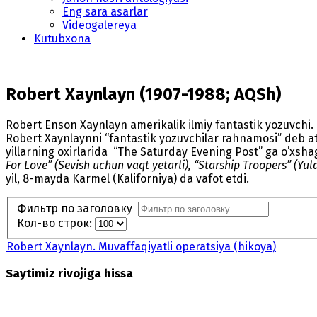
Eng sara asarlar
Videogalereya
Kutubxona
Robert Xaynlayn (1907-1988; AQSh)
Robert Enson Xaynlayn amerikalik ilmiy fantastik yozuvchi. U 
Robert Xaynlaynni “fantastik yozuvchilar rahnamosi” deb ata
yillarning oxirlarida “The Saturday Evening Post” ga o’xsha
For Love” (Sevish uchun vaqt yetarli), “Starship Troopers”
(Yul
yil, 8-mayda Karmel (Kaliforniya) da vafot etdi.
Фильтр по заголовку
Кол-во строк:
Robert Xaynlayn. Muvaffaqiyatli operatsiya (hikoya)
Saytimiz rivojiga hissa