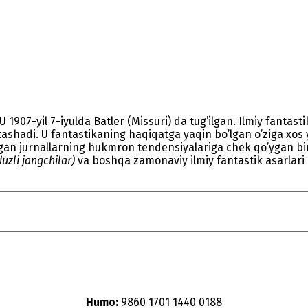
1907-yil 7-iyulda Batler (Missuri) da tug’ilgan. Ilmiy fantast
shadi. U fantastikaning haqiqatga yaqin bo’lgan o’ziga xos y
gan jurnallarning hukmron tendensiyalariga chek qo’ygan biri
duzli jangchilar)
va boshqa zamonaviy ilmiy fantastik asarlari 
Humo:
9860 1701 1440 0188