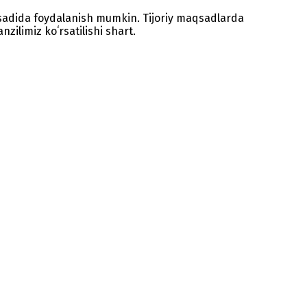
sadida foydalanish mumkin. Tijoriy maqsadlarda
zilimiz koʻrsatilishi shart.