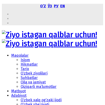
OʼZ
ЎЗ
РУ
EN
Maqolalar
Islom
Hikmatlar
Tarix
O‘zbek ziyolilari
Suhbatlar
Oila va jamiyat
Qiziqarli ma’lumotlar
Matbuot
Adabiyot
O‘zbek xalq og‘zaki ijodi
O‘zbek she’riyati