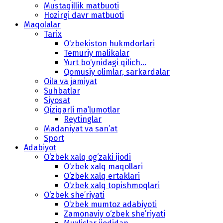
Mustaqillik matbuoti
Hozirgi davr matbuoti
Maqolalar
Tarix
O‘zbekiston hukmdorlari
Temuriy malikalar
Yurt bo‘ynidagi qilich...
Qomusiy olimlar, sarkardalar
Oila va jamiyat
Suhbatlar
Siyosat
Qiziqarli ma’lumotlar
Reytinglar
Madaniyat va san’at
Sport
Adabiyot
O‘zbek xalq og‘zaki ijodi
O‘zbek xalq maqollari
O‘zbek xalq ertaklari
O‘zbek xalq topishmoqlari
O‘zbek she’riyati
O‘zbek mumtoz adabiyoti
Zamonaviy o‘zbek she’riyati