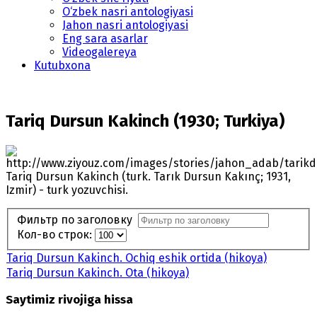
O‘zbek nasri antologiyasi
Jahon nasri antologiyasi
Eng sara asarlar
Videogalereya
Kutubxona
Tariq Dursun Kakinch (1930; Turkiya)
Tariq Dursun Kakinch (turk. Tarık Dursun Kakınç; 1931,
Izmir) - turk yozuvchisi.
Фильтр по заголовку
Кол-во строк:
Tariq Dursun Kakinch. Ochiq eshik ortida (hikoya)
Tariq Dursun Kakinch. Ota (hikoya)
Saytimiz rivojiga hissa