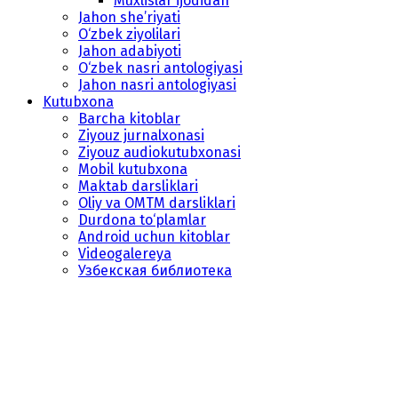
Muxlislar ijodidan
Jahon she’riyati
O‘zbek ziyolilari
Jahon adabiyoti
O‘zbek nasri antologiyasi
Jahon nasri antologiyasi
Kutubxona
Barcha kitoblar
Ziyouz jurnalxonasi
Ziyouz audiokutubxonasi
Mobil kutubxona
Maktab darsliklari
Oliy va OMTM darsliklari
Durdona to‘plamlar
Android uchun kitoblar
Videogalereya
Узбекская библиотека