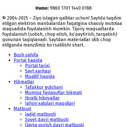
Humo:
9860 1701 1440 0188
© 2004-2025 – Ziyo istagan qalblar uchun! Saytda taqdim
etilgan elektron manbalardan faqatgina shaxsiy mutolaa
maqsadida foydalanish mumkin. Tijoriy maqsadlarda
foydalanish (sotish, chop etish, ko‘paytirish, tarqatish)
qonunan taqiqlanadi. Saytdan materiallar olib chop
etilganda manzilimiz koʻrsatilishi shart.
Bosh sahifa
Portal haqida
Portal tarixi
Sayt xaritasi
Muallif haqida
Hikmatlar
Tafakkur gulshani
Mumtoz faylasuflar hikmati
Ibratli hikoyatlar
Jahon xalqlari maqollari
Matbuot
Jadid matbuoti
Sovet davri matbuoti
Qayta qurish davri matbuoti