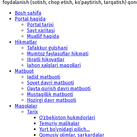
foydalanish (sotish, chop etish, ko‘paytirish, tarqatish) qo
Bosh sahifa
Portal haqida
Portal tarixi
Sayt xaritasi
Muallif haqida
Hikmatlar
Tafakkur gulshani
Mumtoz faylasuflar hikmati
Ibratli hikoyatlar
Jahon xalqlari maqollari
Matbuot
Jadid matbuoti
Sovet davri matbuoti
Qayta qurish davri matbuoti
Mustaqillik matbuoti
Hozirgi davr matbuoti
Maqolalar
Tarix
O‘zbekiston hukmdorlari
Temuriy malikalar
Yurt bo‘ynidagi qilich...
Qomusiy olimlar, sarkardalar