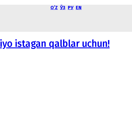
OʼZ
ЎЗ
РУ
EN