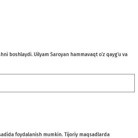
lishni boshlaydi. Uilyam Saroyan hammavaqt o‘z qayg‘u va
sadida foydalanish mumkin. Tijoriy maqsadlarda