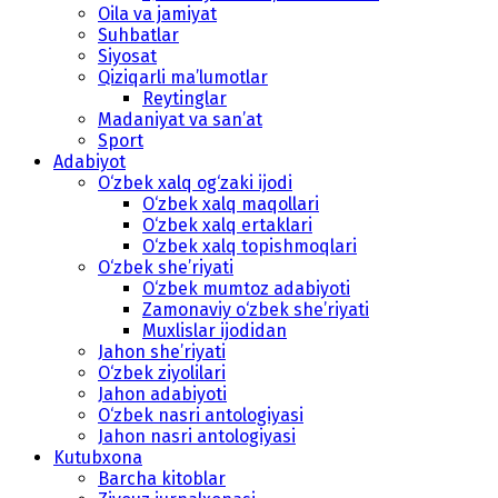
Oila va jamiyat
Suhbatlar
Siyosat
Qiziqarli ma’lumotlar
Reytinglar
Madaniyat va san’at
Sport
Adabiyot
O‘zbek xalq og‘zaki ijodi
O‘zbek xalq maqollari
O‘zbek xalq ertaklari
O‘zbek xalq topishmoqlari
O‘zbek she’riyati
O‘zbek mumtoz adabiyoti
Zamonaviy o‘zbek she’riyati
Muxlislar ijodidan
Jahon she’riyati
O‘zbek ziyolilari
Jahon adabiyoti
O‘zbek nasri antologiyasi
Jahon nasri antologiyasi
Kutubxona
Barcha kitoblar