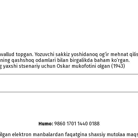
 tavallud topgan. Yozuvchi sakkiz yoshidanoq og‘ir mehnat qi
aning qashshoq odamlari bilan birgalikda baham ko‘rgan.
ng yaxshi stsenariy uchun Oskar mukofotini olgan (1943)
Humo:
9860 1701 1440 0188
etilgan elektron manbalardan faqatgina shaxsiy mutolaa maq