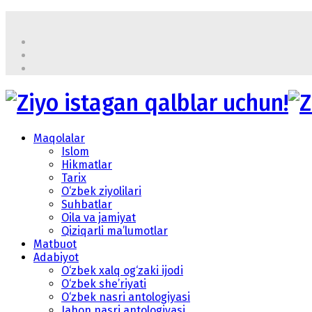
Maqolalar
Islom
Hikmatlar
Tarix
O‘zbek ziyolilari
Suhbatlar
Oila va jamiyat
Qiziqarli ma’lumotlar
Matbuot
Adabiyot
O‘zbek xalq og‘zaki ijodi
O‘zbek she’riyati
O‘zbek nasri antologiyasi
Jahon nasri antologiyasi