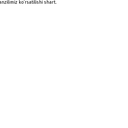
zilimiz koʻrsatilishi shart.