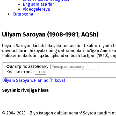
Eng sara asarlar
Videogalereya
Kutubxona
Uilyam Saroyan (1908-1981; AQSh)
Uilyam Saroyan kichik hikoyalar ustasidir. U Kaliforniyada
quvonchlarini hikoyalarining qahramonlari bo‘lgan Amerik
Pulitser mukofotini qabul qilishdan bosh tortgan (1940), e
Фильтр по заголовку
Кол-во строк:
Uilyam Saroyan. Pianino (hikoya)
Saytimiz rivojiga hissa
© 2004-2025 – Ziyo istagan qalblar uchun! Saytda taqdim 