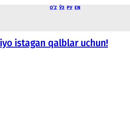
OʼZ
ЎЗ
РУ
EN