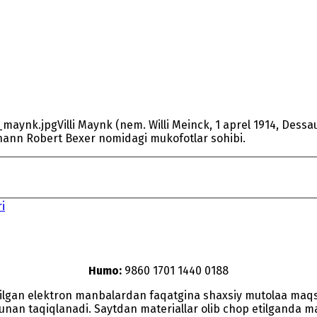
Villi Maynk (nem. Willi Meinck, 1 aprel 1914, Des
ohann Robert Bexer nomidagi mukofotlar sohibi.
i
Humo:
9860 1701 1440 0188
etilgan elektron manbalardan faqatgina shaxsiy mutolaa maq
nunan taqiqlanadi. Saytdan materiallar olib chop etilganda man