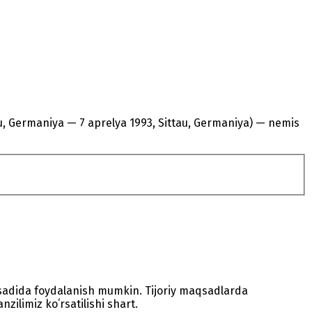
sau, Germaniya — 7 aprelya 1993, Sittau, Germaniya) — nemis
sadida foydalanish mumkin. Tijoriy maqsadlarda
zilimiz koʻrsatilishi shart.