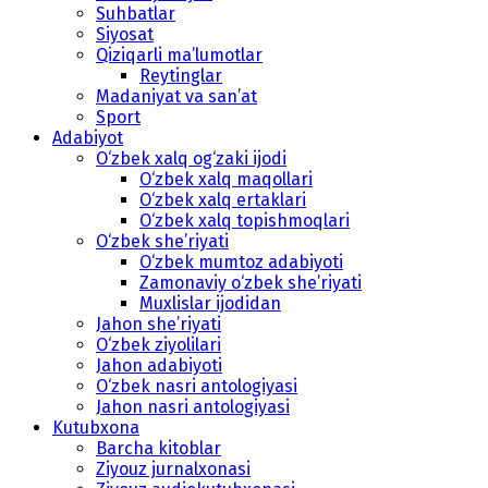
Suhbatlar
Siyosat
Qiziqarli ma’lumotlar
Reytinglar
Madaniyat va san’at
Sport
Adabiyot
O‘zbek xalq og‘zaki ijodi
O‘zbek xalq maqollari
O‘zbek xalq ertaklari
O‘zbek xalq topishmoqlari
O‘zbek she’riyati
O‘zbek mumtoz adabiyoti
Zamonaviy o‘zbek she’riyati
Muxlislar ijodidan
Jahon she’riyati
O‘zbek ziyolilari
Jahon adabiyoti
O‘zbek nasri antologiyasi
Jahon nasri antologiyasi
Kutubxona
Barcha kitoblar
Ziyouz jurnalxonasi