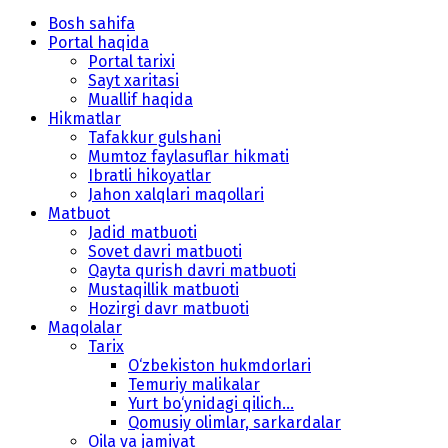
Bosh sahifa
Portal haqida
Portal tarixi
Sayt xaritasi
Muallif haqida
Hikmatlar
Tafakkur gulshani
Mumtoz faylasuflar hikmati
Ibratli hikoyatlar
Jahon xalqlari maqollari
Matbuot
Jadid matbuoti
Sovet davri matbuoti
Qayta qurish davri matbuoti
Mustaqillik matbuoti
Hozirgi davr matbuoti
Maqolalar
Tarix
O‘zbekiston hukmdorlari
Temuriy malikalar
Yurt bo‘ynidagi qilich...
Qomusiy olimlar, sarkardalar
Oila va jamiyat