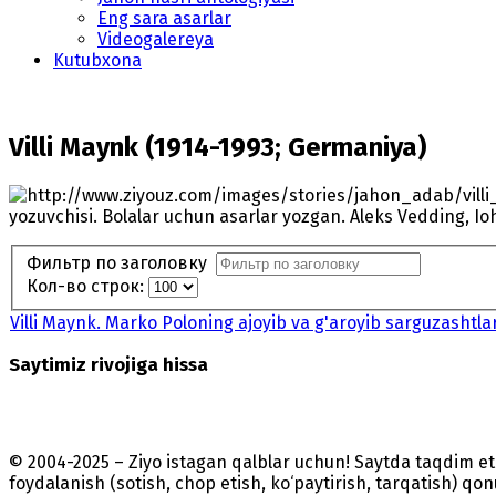
Eng sara asarlar
Videogalereya
Kutubxona
Villi Maynk (1914-1993; Germaniya)
yozuvchisi. Bolalar uchun asarlar yozgan. Aleks Vedding, I
Фильтр по заголовку
Кол-во строк:
Villi Maynk. Marko Poloning ajoyib va g'aroyib sarguzashtlar
Saytimiz rivojiga hissa
© 2004-2025 – Ziyo istagan qalblar uchun! Saytda taqdim 
foydalanish (sotish, chop etish, ko‘paytirish, tarqatish) qo