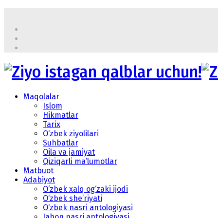
Maqolalar
Islom
Hikmatlar
Tarix
O‘zbek ziyolilari
Suhbatlar
Oila va jamiyat
Qiziqarli ma’lumotlar
Matbuot
Adabiyot
O‘zbek xalq og‘zaki ijodi
O‘zbek she’riyati
O‘zbek nasri antologiyasi
Jahon nasri antologiyasi