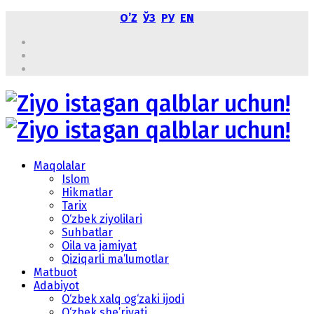
OʼZ
ЎЗ
РУ
EN
Maqolalar
Islom
Hikmatlar
Tarix
O‘zbek ziyolilari
Suhbatlar
Oila va jamiyat
Qiziqarli ma’lumotlar
Matbuot
Adabiyot
O‘zbek xalq og‘zaki ijodi
O‘zbek she’riyati