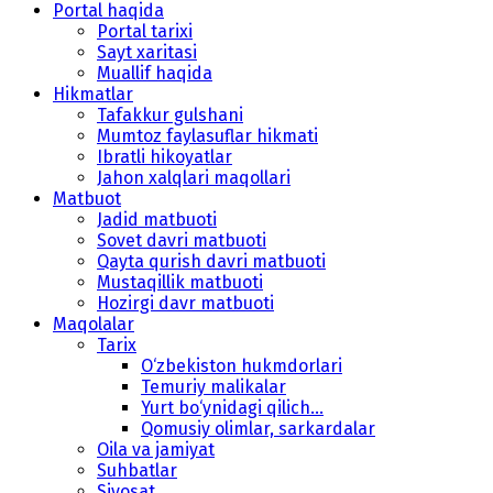
Portal haqida
Portal tarixi
Sayt xaritasi
Muallif haqida
Hikmatlar
Tafakkur gulshani
Mumtoz faylasuflar hikmati
Ibratli hikoyatlar
Jahon xalqlari maqollari
Matbuot
Jadid matbuoti
Sovet davri matbuoti
Qayta qurish davri matbuoti
Mustaqillik matbuoti
Hozirgi davr matbuoti
Maqolalar
Tarix
O‘zbekiston hukmdorlari
Temuriy malikalar
Yurt bo‘ynidagi qilich...
Qomusiy olimlar, sarkardalar
Oila va jamiyat
Suhbatlar
Siyosat