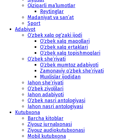
Qiziqarli ma’lumotlar
Reytinglar
Madaniyat va san’at
Sport
Adabiyot
O‘zbek xalq og‘zaki ijodi
O‘zbek xalq maqollari
O‘zbek xalq ertaklari
O‘zbek xalq topishmoqlari
O‘zbek she’riyati
O‘zbek mumtoz adabiyoti
Zamonaviy o‘zbek she’riyati
Muxlislar ijodidan
Jahon she’riyati
O‘zbek ziyolilari
Jahon adabiyoti
O‘zbek nasri antologiyasi
Jahon nasri antologiyasi
Kutubxona
Barcha kitoblar
Ziyouz jurnalxonasi
Ziyouz audiokutubxonasi
Mobil kutubxona