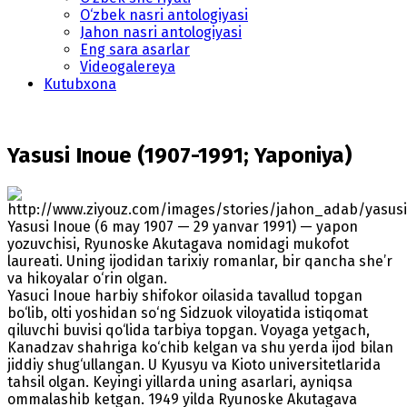
O‘zbek nasri antologiyasi
Jahon nasri antologiyasi
Eng sara asarlar
Videogalereya
Kutubxona
Yasusi Inoue (1907-1991; Yaponiya)
Yasusi Inoue (6 may 1907 — 29 yanvar 1991) — yapon
yozuvchisi, Ryunoske Akutagava nomidagi mukofot
laureati. Uning ijodidan tarixiy romanlar, bir qancha she’r
va hikoyalar o‘rin olgan.
Yasuci Inoue harbiy shifokor oilasida tavallud topgan
bo‘lib, olti yoshidan so‘ng Sidzuok viloyatida istiqomat
qiluvchi buvisi qo‘lida tarbiya topgan. Voyaga yetgach,
Kanadzav shahriga ko‘chib kelgan va shu yerda ijod bilan
jiddiy shug‘ullangan. U Kyusyu va Kioto universitetlarida
tahsil olgan. Keyingi yillarda uning asarlari, ayniqsa
ommalashib ketgan. 1949 yilda Ryunoske Akutagava