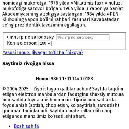
nomidagi mukofotga, 1976 yilda «Millatimiz faxri» nufuzli
mukofotiga sazovor bo‘lgan. 1964 yilda u Yaponiya San’at
Akademiyasining a’zoligiga saylangan. 1984 yilda «PEN-
Klub»ning yapon bo‘limi rahbari Yasunari Kavabatadan
so‘ng prezidentlik lavozimini egallagan.
Фильтр по заголовку
Кол-во строк:
Yasusi Inoue. Jilvagar to‘ticha (hikoya)
Saytimiz rivojiga hissa
Humo:
9860 1701 1440 0188
© 2004-2025 – Ziyo istagan qalblar uchun! Saytda taqdim
etilgan elektron manbalardan faqatgina shaxsiy mutolaa
maqsadida foydalanish mumkin. Tijoriy maqsadlarda
foydalanish (sotish, chop etish, ko‘paytirish, tarqatish)
qonunan taqiqlanadi. Saytdan materiallar olib chop
etilganda manzilimiz koʻrsatilishi shart.
Bosh sahifa