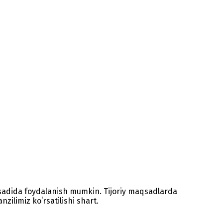
sadida foydalanish mumkin. Tijoriy maqsadlarda
zilimiz koʻrsatilishi shart.