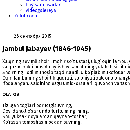
Eng sara asarlar
Videogalereya
Kutubxona
26 сентября 2015
Jambul Jabayev (1846-1945)
Xalqning sevimli shoiri, mohir so‘z ustasi, ulug‘ oqin Jambul
va qozoq xalqi orasida aytishuv san’atining yetakchisi sifat
Shoirning ijodi munosib taqdirlandi. U ko‘plab mukofotlar va
Oqin Jambulning shoirlik qudrati, salohiyati xalqona ohangla
ifodalangan. Xalqining ezgu umid-orzulari, quvonch va tashv
OLATOV
Tizilgan tog‘lari bor Jetgisuvning,
Dov-daraxt o‘sar unda turfa, ming-ming.
Shu yuksak qoyalardan qaynab-toshar,
Ko‘rasan tomoshasin oqqan suvning.