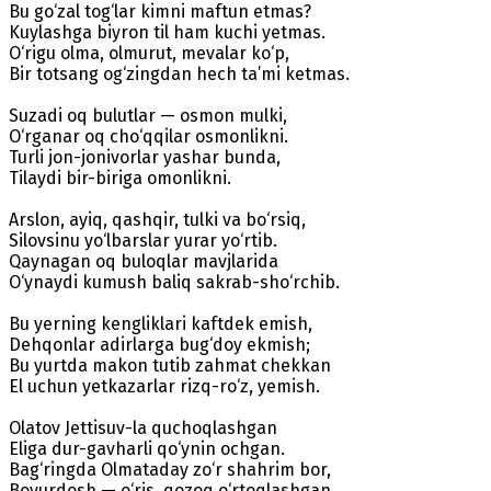
Bu go‘zal tog‘lar kimni maftun etmas?
Kuylashga biyron til ham kuchi yetmas.
O‘rigu olma, olmurut, mevalar ko‘p,
Bir totsang og‘zingdan hech ta’mi ketmas.
Suzadi oq bulutlar — osmon mulki,
O‘rganar oq cho‘qqilar osmonlikni.
Turli jon-jonivorlar yashar bunda,
Tilaydi bir-biriga omonlikni.
Arslon, ayiq, qashqir, tulki va bo‘rsiq,
Silovsinu yo‘lbarslar yurar yo‘rtib.
Qaynagan oq buloqlar mavjlarida
O‘ynaydi kumush baliq sakrab-sho‘rchib.
Bu yerning kengliklari kaftdek emish,
Dehqonlar adirlarga bug‘doy ekmish;
Bu yurtda makon tutib zahmat chekkan
El uchun yetkazarlar rizq-ro‘z, yemish.
Olatov Jettisuv-la quchoqlashgan
Eliga dur-gavharli qo‘ynin ochgan.
Bag‘ringda Olmataday zo‘r shahrim bor,
Bovurdosh — o‘ris, qozoq o‘rtoqlashgan.