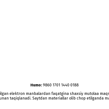
Humo:
9860 1701 1440 0188
etilgan elektron manbalardan faqatgina shaxsiy mutolaa maq
nunan taqiqlanadi. Saytdan materiallar olib chop etilganda man