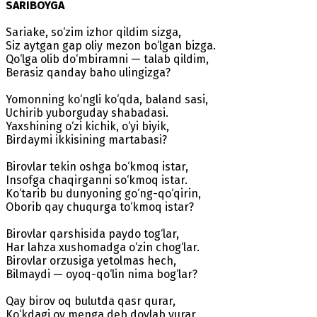
SARIBOYGA
Sariake, so‘zim izhor qildim sizga,
Siz aytgan gap oliy mezon bo‘lgan bizga.
Qo‘lga olib do‘mbiramni — talab qildim,
Berasiz qanday baho ulingizga?
Yomonning ko‘ngli ko‘qda, baland sasi,
Uchirib yuborguday shabadasi.
Yaxshining o‘zi kichik, o‘yi biyik,
Birdaymi ikkisining martabasi?
Birovlar tekin oshga bo‘kmoq istar,
Insofga chaqirganni so‘kmoq istar.
Ko‘tarib bu dunyoning go‘ng-qo‘qirin,
Oborib qay chuqurga to‘kmoq istar?
Birovlar qarshisida paydo tog‘lar,
Har lahza xushomadga o‘zin chog‘lar.
Birovlar orzusiga yetolmas hech,
Bilmaydi — oyoq-qo‘lin nima bog‘lar?
Qay birov oq bulutda qasr qurar,
Ko‘kdagi oy menga deb dovlab yurar.