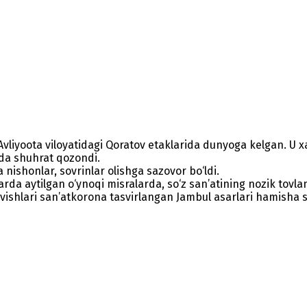
 Avliyoota viloyatidagi Qoratov etaklarida dunyoga kelgan. U x
ida shuhrat qozondi.
 nishonlar, sovrinlar olishga sazovor bo‘ldi.
rda aytilgan o‘ynoqi misralarda, so‘z san’atining nozik tovla
ishlari san’atkorona tasvirlangan Jambul asarlari hamisha se