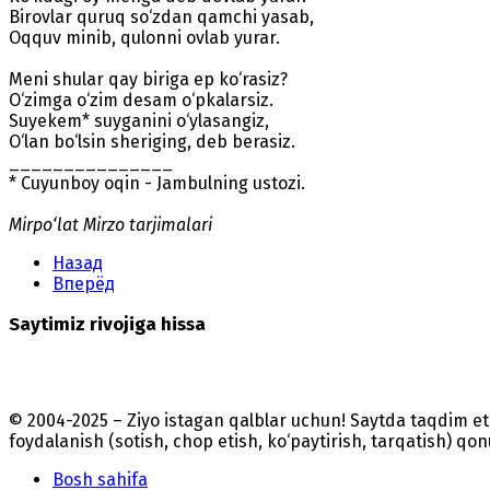
Birovlar quruq so‘zdan qamchi yasab,
Oqquv minib, qulonni ovlab yurar.
Meni shular qay biriga ep ko‘rasiz?
O‘zimga o‘zim desam o‘pkalarsiz.
Suyekem* suyganini o‘ylasangiz,
O‘lan bo‘lsin sheriging, deb berasiz.
_______________
* Cuyunboy oqin - Jambulning ustozi.
Mirpo‘lat Mirzo tarjimalari
Назад
Вперёд
Saytimiz rivojiga hissa
© 2004-2025 – Ziyo istagan qalblar uchun! Saytda taqdim 
foydalanish (sotish, chop etish, ko‘paytirish, tarqatish) qo
Bosh sahifa