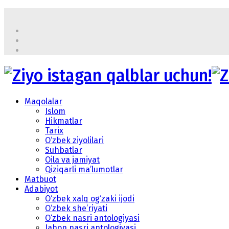
Maqolalar
Islom
Hikmatlar
Tarix
O‘zbek ziyolilari
Suhbatlar
Oila va jamiyat
Qiziqarli ma’lumotlar
Matbuot
Adabiyot
O‘zbek xalq og‘zaki ijodi
O‘zbek she’riyati
O‘zbek nasri antologiyasi
Jahon nasri antologiyasi