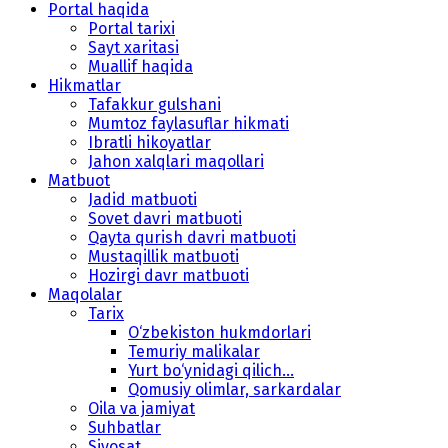
Portal haqida
Portal tarixi
Sayt xaritasi
Muallif haqida
Hikmatlar
Tafakkur gulshani
Mumtoz faylasuflar hikmati
Ibratli hikoyatlar
Jahon xalqlari maqollari
Matbuot
Jadid matbuoti
Sovet davri matbuoti
Qayta qurish davri matbuoti
Mustaqillik matbuoti
Hozirgi davr matbuoti
Maqolalar
Tarix
O‘zbekiston hukmdorlari
Temuriy malikalar
Yurt bo‘ynidagi qilich...
Qomusiy olimlar, sarkardalar
Oila va jamiyat
Suhbatlar
Siyosat