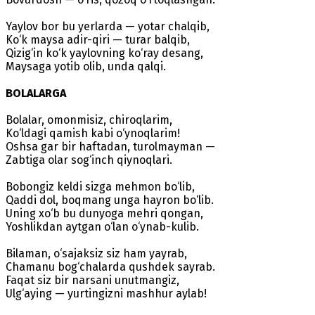
Yaylov bor bu yerlarda — yotar chalqib,
Ko‘k maysa adir-qiri — turar balqib,
Qizig‘in ko‘k yaylovning ko‘ray desang,
Maysaga yotib olib, unda qalqi.
BOLALARGA
Bolalar, omonmisiz, chiroqlarim,
Ko‘ldagi qamish kabi o‘ynoqlarim!
Oshsa gar bir haftadan, turolmayman —
Zabtiga olar sog‘inch qiynoqlari.
Bobongiz keldi sizga mehmon bo‘lib,
Qaddi dol, boqmang unga hayron bo‘lib.
Uning xo‘b bu dunyoga mehri qongan,
Yoshlikdan aytgan o‘lan o‘ynab-kulib.
Bilaman, o‘sajaksiz siz ham yayrab,
Chamanu bog‘chalarda qushdek sayrab.
Faqat siz bir narsani unutmangiz,
Ulg‘aying — yurtingizni mashhur aylab!