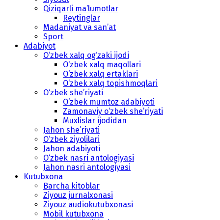
Qiziqarli ma’lumotlar
Reytinglar
Madaniyat va san’at
Sport
Adabiyot
O‘zbek xalq og‘zaki ijodi
O‘zbek xalq maqollari
O‘zbek xalq ertaklari
O‘zbek xalq topishmoqlari
O‘zbek she’riyati
O‘zbek mumtoz adabiyoti
Zamonaviy o‘zbek she’riyati
Muxlislar ijodidan
Jahon she’riyati
O‘zbek ziyolilari
Jahon adabiyoti
O‘zbek nasri antologiyasi
Jahon nasri antologiyasi
Kutubxona
Barcha kitoblar
Ziyouz jurnalxonasi
Ziyouz audiokutubxonasi
Mobil kutubxona