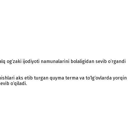
alq og‘zaki ijodiyoti namunalarini bolaligidan sevib o‘rgandi
nishlari aks etib turgan quyma terma va to‘lg‘ovlarda yorqin
vib o‘qiladi.