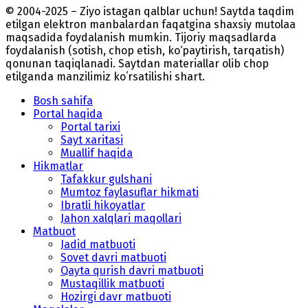
© 2004-2025 – Ziyo istagan qalblar uchun! Saytda taqdim
etilgan elektron manbalardan faqatgina shaxsiy mutolaa
maqsadida foydalanish mumkin. Tijoriy maqsadlarda
foydalanish (sotish, chop etish, ko‘paytirish, tarqatish)
qonunan taqiqlanadi. Saytdan materiallar olib chop
etilganda manzilimiz koʻrsatilishi shart.
Bosh sahifa
Portal haqida
Portal tarixi
Sayt xaritasi
Muallif haqida
Hikmatlar
Tafakkur gulshani
Mumtoz faylasuflar hikmati
Ibratli hikoyatlar
Jahon xalqlari maqollari
Matbuot
Jadid matbuoti
Sovet davri matbuoti
Qayta qurish davri matbuoti
Mustaqillik matbuoti
Hozirgi davr matbuoti