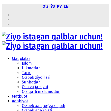
OʼZ
ЎЗ
РУ
EN
Maqolalar
Islom
Hikmatlar
Tarix
O‘zbek ziyolilari
Suhbatlar
Oila va jamiyat
Qiziqarli ma’lumotlar
Matbuot
Adabiyot
O‘zbek xalq og‘zaki ijodi
O‘zbek she’riyati