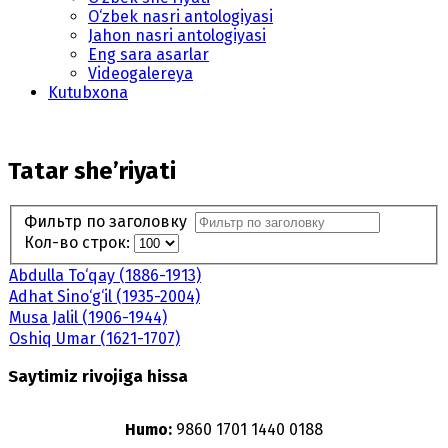
O‘zbek nasri antologiyasi
Jahon nasri antologiyasi
Eng sara asarlar
Videogalereya
Kutubxona
Tatar she’riyati
Фильтр по заголовку
Кол-во строк:
Abdulla To‘qay (1886-1913)
Adhat Sino‘g‘il (1935-2004)
Musa Jalil (1906-1944)
Oshiq Umar (1621-1707)
Saytimiz rivojiga hissa
Humo:
9860 1701 1440 0188