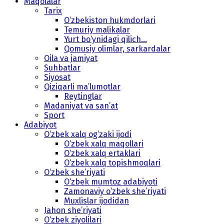
Maqolalar
Tarix
O‘zbekiston hukmdorlari
Temuriy malikalar
Yurt bo‘ynidagi qilich...
Qomusiy olimlar, sarkardalar
Oila va jamiyat
Suhbatlar
Siyosat
Qiziqarli ma’lumotlar
Reytinglar
Madaniyat va san’at
Sport
Adabiyot
O‘zbek xalq og‘zaki ijodi
O‘zbek xalq maqollari
O‘zbek xalq ertaklari
O‘zbek xalq topishmoqlari
O‘zbek she’riyati
O‘zbek mumtoz adabiyoti
Zamonaviy o‘zbek she’riyati
Muxlislar ijodidan
Jahon she’riyati
O‘zbek ziyolilari