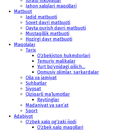
Ibratli hikoyatlar
Jahon xalqlari maqollari
Matbuot
Jadid matbuoti
Sovet davri matbuoti
Qayta qurish davri matbuoti
Mustaqillik matbuoti
Hozirgi davr matbuoti
Maqolalar
Tarix
O‘zbekiston hukmdorlari
Temuriy malikalar
Yurt bo‘ynidagi qilich...
Qomusiy olimlar, sarkardalar
Oila va jamiyat
Suhbatlar
Siyosat
Qiziqarli ma’lumotlar
Reytinglar
Madaniyat va san’at
Sport
Adabiyot
O‘zbek xalq og‘zaki ijodi
O‘zbek xalq maqollari