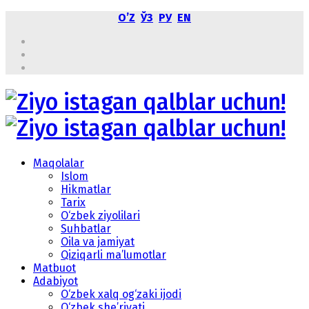
OʼZ
ЎЗ
РУ
EN
Maqolalar
Islom
Hikmatlar
Tarix
O‘zbek ziyolilari
Suhbatlar
Oila va jamiyat
Qiziqarli ma’lumotlar
Matbuot
Adabiyot
O‘zbek xalq og‘zaki ijodi
O‘zbek she’riyati