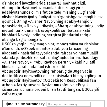
o‘rinbosari lavozimlarida samarali mehnat qildi.
Abduqodir Hayitmetov mamlakatimizdagi yirik
adabiyotshunos olim sifatida xalqimizning ulug‘ shoiri
Alisher Navoiy ijodiy faoliyatini o‘rganishga salmoqli hissa
qo‘shdi. Uning «Alisher Navoiyning adabiy-tanqidiy
qarashlari», «Navoiy lirikasi», «Sharq adabiyotining ijodiy
metodi tarixidan», «Navoiyxonlik suhbatlari» kabi
kitoblari Navoiy ijodining serqirra jihatlarini tadqiq
etishga bag‘ishlangan.
U 500ga yaqin ilmiy maqolalar, monografiya va risolalar
e’lon qildi, «O‘zbek mumtoz adabiyoti tarixi»ning
akademik nashrini tayyorlashda rahbar va hammuallif
sifatida jonbozlik ko‘rsatdi, ulug‘ ajdodlarimiz haqidagi
«Alisher Navoiy», «Abu Rayhon Beruniy» kabi hujjatli
filmlarni yaratishda faol ishtirok etdi.
Abduqodir Hayitmetovning rahbarligida 30ga yaqin
doktorlik va nomzodlik dissertatsiyalari himoya qilingan.
Abduqodir Hayitmetov «O‘zbekiston Respublikasi fan
arbobi» faxriy unvoni, Davlat mukofoti va «Buyuk
xizmatlari uchun» ordeni bilan taqdirlangan. U 2005 yili
vafot etgan.
Фильтр по заголовку