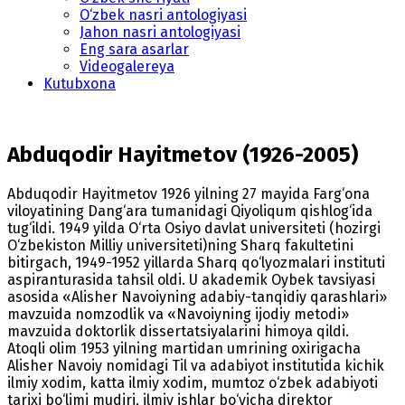
O‘zbek nasri antologiyasi
Jahon nasri antologiyasi
Eng sara asarlar
Videogalereya
Kutubxona
Abduqodir Hayitmetov (1926-2005)
Abduqodir Hayitmetov 1926 yilning 27 mayida Farg‘ona
viloyatining Dang‘ara tumanidagi Qiyoliqum qishlog‘ida
tug‘ildi. 1949 yilda O‘rta Osiyo davlat universiteti (hozirgi
O‘zbekiston Milliy universiteti)ning Sharq fakultetini
bitirgach, 1949-1952 yillarda Sharq qo‘lyozmalari instituti
aspiranturasida tahsil oldi. U akademik Oybek tavsiyasi
asosida «Alisher Navoiyning adabiy-tanqidiy qarashlari»
mavzuida nomzodlik va «Navoiyning ijodiy metodi»
mavzuida doktorlik dissertatsiyalarini himoya qildi.
Atoqli olim 1953 yilning martidan umrining oxirigacha
Alisher Navoiy nomidagi Til va adabiyot institutida kichik
ilmiy xodim, katta ilmiy xodim, mumtoz o‘zbek adabiyoti
tarixi bo‘limi mudiri, ilmiy ishlar bo‘yicha direktor