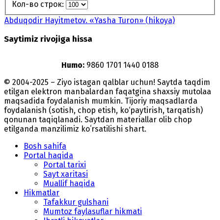
Кол-во строк:
Abduqodir Hayitmetov. «Yasha Turon» (hikoya)
Saytimiz rivojiga hissa
Humo:
9860 1701 1440 0188
© 2004-2025 – Ziyo istagan qalblar uchun! Saytda taqdim
etilgan elektron manbalardan faqatgina shaxsiy mutolaa
maqsadida foydalanish mumkin. Tijoriy maqsadlarda
foydalanish (sotish, chop etish, ko‘paytirish, tarqatish)
qonunan taqiqlanadi. Saytdan materiallar olib chop
etilganda manzilimiz koʻrsatilishi shart.
Bosh sahifa
Portal haqida
Portal tarixi
Sayt xaritasi
Muallif haqida
Hikmatlar
Tafakkur gulshani
Mumtoz faylasuflar hikmati