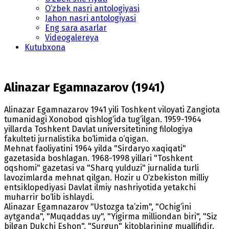
O‘zbek nasri antologiyasi
Jahon nasri antologiyasi
Eng sara asarlar
Videogalereya
Kutubxona
Alinazar Egamnazarov (1941)
Alinazar Egamnazarov 1941 yili Toshkent viloyati Zangiota
tumanidagi Xonobod qishlog‘ida tug‘ilgan. 1959-1964
yillarda Toshkent Davlat universitetining filologiya
fakulteti jurnalistika bo‘limida o‘qigan.
Mehnat faoliyatini 1964 yilda "Sirdaryo xaqiqati"
gazetasida boshlagan. 1968-1998 yillari "Toshkent
oqshomi" gazetasi va "Sharq yulduzi" jurnalida turli
lavozimlarda mehnat qilgan. Hozir u O‘zbekiston milliy
entsiklopediyasi Davlat ilmiy nashriyotida yetakchi
muharrir bo‘lib ishlaydi.
Alinazar Egamnazarov "Ustozga ta’zim", "Ochig‘ini
aytganda", "Muqaddas uy", "Yigirma milliondan biri", "Siz
bilgan Dukchi Eshon", "Surgun" kitoblarining muallifidir.