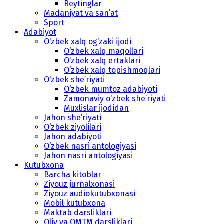
Reytinglar
Madaniyat va san’at
Sport
Adabiyot
O‘zbek xalq og‘zaki ijodi
O‘zbek xalq maqollari
O‘zbek xalq ertaklari
O‘zbek xalq topishmoqlari
O‘zbek she’riyati
O‘zbek mumtoz adabiyoti
Zamonaviy o‘zbek she’riyati
Muxlislar ijodidan
Jahon she’riyati
O‘zbek ziyolilari
Jahon adabiyoti
O‘zbek nasri antologiyasi
Jahon nasri antologiyasi
Kutubxona
Barcha kitoblar
Ziyouz jurnalxonasi
Ziyouz audiokutubxonasi
Mobil kutubxona
Maktab darsliklari
Oliy va OMTM darsliklari