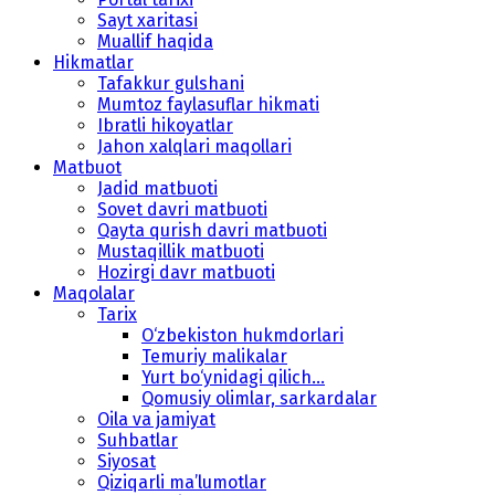
Sayt xaritasi
Muallif haqida
Hikmatlar
Tafakkur gulshani
Mumtoz faylasuflar hikmati
Ibratli hikoyatlar
Jahon xalqlari maqollari
Matbuot
Jadid matbuoti
Sovet davri matbuoti
Qayta qurish davri matbuoti
Mustaqillik matbuoti
Hozirgi davr matbuoti
Maqolalar
Tarix
O‘zbekiston hukmdorlari
Temuriy malikalar
Yurt bo‘ynidagi qilich...
Qomusiy olimlar, sarkardalar
Oila va jamiyat
Suhbatlar
Siyosat
Qiziqarli ma’lumotlar