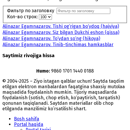
Фильтр по заголовку
Кол-во строк:
Alinazar Egamnazarov. Tishi og‘rigan bo‘ydoq (hajviya)
Alinazar Egamnazarov. Siz bilgan Dukchi eshon (qissa)
Alinazar Egamnazarov. To‘ydan so‘ng (hikoya)
Alinazar Egamnazarov. Tinib-tinchimas hamkasblar
Saytimiz rivojiga hissa
Humo:
9860 1701 1440 0188
© 2004-2025 – Ziyo istagan qalblar uchun! Saytda taqdim
etilgan elektron manbalardan faqatgina shaxsiy mutolaa
maqsadida foydalanish mumkin. Tijoriy maqsadlarda
foydalanish (sotish, chop etish, ko‘paytirish, tarqatish)
qonunan taqiqlanadi. Saytdan materiallar olib chop
etilganda manzilimiz koʻrsatilishi shart.
Bosh sahifa
Portal haqida
Portal tarixi