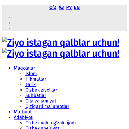
OʼZ
ЎЗ
РУ
EN
Maqolalar
Islom
Hikmatlar
Tarix
O‘zbek ziyolilari
Suhbatlar
Oila va jamiyat
Qiziqarli ma’lumotlar
Matbuot
Adabiyot
O‘zbek xalq og‘zaki ijodi
O‘zbek she’riyati