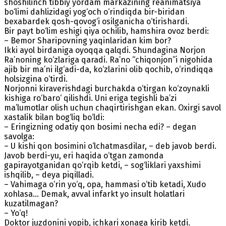
shoshilinch tibbiy yordam markazining reanimatsiya
bo‘limi dahlizidagi yog‘och o‘rindiqda bir-biridan
bexabardek qosh-qovog‘i osilganicha o‘tirishardi.
Bir payt bo‘lim eshigi qiya ochilib, hamshira ovoz berdi:
– Bemor Sharipovning yaqinlaridan kim bor?
Ikki ayol birdaniga oyoqqa qalqdi. Shundagina Norjon
Ra’noning ko‘zlariga qaradi. Ra’no “chiqonjon”i nigohida
ajib bir ma’ni ilg‘adi-da, ko‘zlarini olib qochib, o‘rindiqqa
holsizgina o‘tirdi.
Norjonni kiraverishdagi burchakda o‘tirgan ko‘zoynakli
kishiga ro‘baro‘ qilishdi. Uni eriga tegishli ba’zi
ma’lumotlar olish uchun chaqirtirishgan ekan. Oxirgi savol
xastalik bilan bog‘liq bo‘ldi:
– Eringizning odatiy qon bosimi necha edi? – degan
savolga:
– U kishi qon bosimini o‘lchatmasdilar, – deb javob berdi.
Javob berdi-yu, eri haqida o‘tgan zamonda
gapirayotganidan qo‘rqib ketdi, – sog‘liklari yaxshimi
ishqilib, – deya piqilladi.
– Vahimaga o‘rin yo‘q, opa, hammasi o‘tib ketadi, Xudo
xohlasa… Demak, avval infarkt yo insult holatlari
kuzatilmagan?
– Yo‘q!
Doktor juzdonini yopib, ichkari xonaga kirib ketdi.