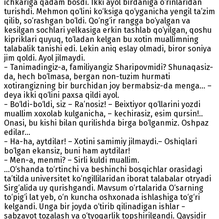
ichkariga qadam bosdi. Ikki ayol birdaniga o‘rinlaridan
turishdi. Mehmon qo‘lini ko‘ksiga qo‘yganicha yengil ta’zim
qilib, so‘rashgan bo‘ldi. Qo‘ng‘ir rangga bo‘yalgan va
kesilgan sochlari yelkasiga erkin tashlab qo‘yilgan, qoshu
kipriklari quyuq, to‘ladan kelgan bu xotin muallimning
talabalik tanishi edi. Lekin aniq eslay olmadi, biror soniya
jim qoldi. Ayol jilmaydi.
− Tanimadingiz-a, familiyangiz Sharipovmidi? Shunaqasiz-
da, hech bo‘lmasa, bergan non-tuzim hurmati
xotirangizning bir burchidan joy bermabsiz-da menga… –
deya ikki qo‘lini paxsa qildi ayol.
− Bo‘ldi-bo‘ldi, siz – Ra’nosiz! – Beixtiyor qo‘llarini yozdi
muallim xoxolab kulganicha, – kechirasiz, esim qursin!..
Onasi, bu kishi bilan qurilishda birga bo‘lganmiz. Oshpaz
edilar…
− Ha-ha, aytdilar! – Xotini samimiy jilmaydi.– Oshiqlari
bo‘lgan ekansiz, buni ham aytdilar!
− Men-a, menmi? – Sirli kuldi muallim.
...O‘shanda to‘rtinchi va beshinchi bosqichlar orasidagi
ta’tilda universitet ko‘ngillilaridan iborat talabalar otryadi
Sirg‘alida uy qurishgandi. Mavsum o‘rtalarida O‘sarning
to‘pig‘i lat yeb, o‘n kuncha oshxonada ishlashiga to‘g‘ri
kelgandi. Unga bir joyda o‘tirib qilinadigan ishlar −
sabzavot tozalash va o‘tyoqarlik topshirilgandi. Qaysidir