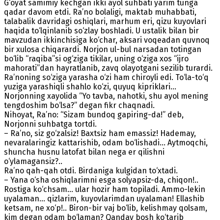
G‘oyat samimiy kechgan ikki ayol suhbati yarim tunga
qadar davom etdi. Ra’no bolaligi, maktab muhabbati,
talabalik davridagi oshiqlari, marhum eri, qizu kuyovlari
haqida to‘lqinlanib so‘zlay boshladi. U ustalik bilan bir
mavzudan ikkinchisiga ko‘char, aksari voqeadan quvnoq
bir xulosa chiqarardi. Norjon ul-bul narsadan totingan
bo‘lib “raqiba”si og‘ziga tikilar, uning o‘ziga xos “ijro
mahorati”dan hayratlanib, zavq olayotgani sezilib turardi.
Ra’noning so‘ziga yarasha o‘zi ham chiroyli edi. To‘la-to‘q
yuziga yarashiqli shahlo ko‘zi, quyuq kipriklari...
Norjonning xayolida “Yo tavba, nahotki, shu ayol mening
tengdoshim bo‘lsa?” degan fikr chaqnadi.
Nihoyat, Ra’no: “Sizam bundoq gapiring-da!” deb,
Norjonni suhbatga tortdi.
– Ra’no, siz go‘zalsiz! Baxtsiz ham emassiz! Hademay,
nevaralaringiz kattarishib, odam bo‘lishadi… Aytmoqchi,
shuncha husnu latofat bilan nega er qilishni
o‘ylamagansiz?..
Ra’no qah-qah otdi. Birdaniga kulgidan to‘xtadi.
– Yana o‘sha oshiqlarimni esga solyapsiz-da, chiqon!..
Rostiga ko‘chsam... ular hozir ham topiladi. Ammo-lekin
uyalaman... qizlarim, kuyovlarimdan uyalaman! Ellashib
ketsam, ne xo‘p!.. Biron-bir vaj bo‘lib, kelishmay qolsam,
kim degan odam bo‘laman? Qanday bosh ko‘tarib