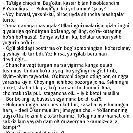
− Ta’tilga chiqdim. Bug‘oltir, kassir bilan hisoblashdim.
Bo‘stonliqqa − “Buloqli”ga ikki yo‘llanma! Qalay?
− Voy, buvasi, yaxshi-ku, biroq uyda shuncha mashqala*
turib…
− Yana qanaqa mashqala? Ullaringni uyalariga, qizlaringni
qiyalariga qo‘ndirgan bo‘lsang, og‘iling, qo‘ra-kataging
bo‘sh bo‘lmasa!.. Senga aytdim-ku, bolalar uchun yelib-
yugurib bo‘ldik.
− Og‘il oldidagi bostirma o‘n bog‘ somoningizni ko‘tarolmay
qiyshayi-ib turibdi. Yoz kirsa, yangilab beraman
devdingiz…
− Shuncha vaqt turgan narsa yigirma kunga qulab
tushmas. Undan ko‘ra u yoq-bu yog‘ingni yig‘ishtirib,
kiyim-piyim tayyorla!.. O‘qituvchi degan oting bor, otingga
yarasha kiyin. Choyingni ichiboq bozorga jo‘na. Keliningni
opket, shaharlik qiz, ko‘p narsani tushunadi. Ana,
cho‘ntak to‘la pul. Istagancha ol!.. – Iyib ketdi muallim.
− Bor bo‘ling-e, buvasi, sizga nima bo‘ldi o‘zi?!.
− Hukumatingga ham besh ketdim, kasaba uyushmangga
ham, – dedi O‘sar muallim jilmayganicha. – Yo‘llanmaning
atigi o‘ttiz foizini biz to‘larkanmiz. To‘laginu marhamat, o‘n
sakkiz kun yayrab dam ol! Yuravergan ekanmiz-da, a,
kampir?
− Buvasi, yosh boladaysiz-a?..