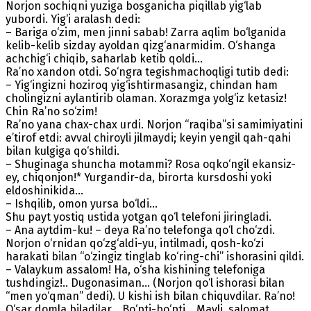
Norjon sochiqni yuziga bosganicha piqillab yig‘lab
yubordi. Yig‘i aralash dedi:
– Bariga o‘zim, men jinni sabab! Zarra aqlim bo‘lganida
kelib-kelib sizday ayoldan qizg‘anarmidim. O‘shanga
achchig‘i chiqib, saharlab ketib qoldi…
Ra’no xandon otdi. So‘ngra tegishmachoqligi tutib dedi:
– Yig‘ingizni hoziroq yig‘ishtirmasangiz, chindan ham
cholingizni aylantirib olaman. Xorazmga yolg‘iz ketasiz!
Chin Ra’no so‘zim!
Ra’no yana chax-chax urdi. Norjon “raqiba”si samimiyatini
e’tirof etdi: avval chiroyli jilmaydi; keyin yengil qah-qahi
bilan kulgiga qo‘shildi.
– Shuginaga shuncha motammi? Rosa oqko‘ngil ekansiz-
ey, chiqonjon!* Yurgandir-da, birorta kursdoshi yoki
eldoshinikida…
– Ishqilib, omon yursa bo‘ldi…
Shu payt yostiq ustida yotgan qo‘l telefoni jiringladi.
– Ana aytdim-ku! – deya Ra’no telefonga qo‘l cho‘zdi.
Norjon o‘rnidan qo‘zg‘aldi-yu, intilmadi, qosh-ko‘zi
harakati bilan “o‘zingiz tinglab ko‘ring-chi” ishorasini qildi.
– Valaykum assalom! Ha, o‘sha kishining telefoniga
tushdingiz!.. Dugonasiman… (Norjon qo‘l ishorasi bilan
“men yo‘qman” dedi). U kishi ish bilan chiquvdilar. Ra’no!
O‘sar domla biladilar… Bo‘pti-bo‘pti… Mayli, salomat