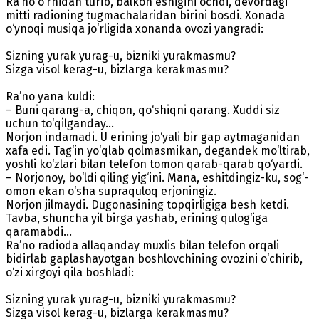
Ra’no o‘rnidan turib, balkon eshigini ochdi, devordagi
mitti radioning tugmachalaridan birini bosdi. Xonada
o‘ynoqi musiqa jo‘rligida xonanda ovozi yangradi:
Sizning yurak yurag-u, bizniki yurakmasmu?
Sizga visol kerag-u, bizlarga kerakmasmu?
Ra’no yana kuldi:
– Buni qarang-a, chiqon, qo‘shiqni qarang. Xuddi siz
uchun to‘qilganday…
Norjon indamadi. U erining jo‘yali bir gap aytmaganidan
xafa edi. Tag‘in yo‘qlab qolmasmikan, degandek mo‘ltirab,
yoshli ko‘zlari bilan telefon tomon qarab-qarab qo‘yardi.
– Norjonoy, bo‘ldi qiling yig‘ini. Mana, eshitdingiz-ku, sog‘-
omon ekan o‘sha supraquloq erjoningiz.
Norjon jilmaydi. Dugonasining topqirligiga besh ketdi.
Tavba, shuncha yil birga yashab, erining qulog‘iga
qaramabdi…
Ra’no radioda allaqanday muxlis bilan telefon orqali
bidirlab gaplashayotgan boshlovchining ovozini o‘chirib,
o‘zi xirgoyi qila boshladi:
Sizning yurak yurag-u, bizniki yurakmasmu?
Sizga visol kerag-u, bizlarga kerakmasmu?