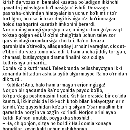
kirish darvozasini bemalol kuzatsa bo‘ladigan ikkinchi
qavatda joylashgan bo‘lmasiga o‘tishdi. Derazaga
pashsha-chivindan himoyalanish uchun ko‘kimtir to‘r
tortilgan, bu esa, ichkaridagi kishiga o‘zi ko‘rinmagan
holda tashqarini kuzatish imkonini berardi.
Norjonning yuragi gup-gup urar, uning uchun go‘yo vaqt
to‘xtab qolgan edi. U o‘zini chalg‘itish uchun televizor
qarshisidagi oromkursiga cho‘kdi. Ra’no deraza
qarshisida o‘tirvolib, allaqanday jurnalni varaqlar, diqqat-
e’tibori darvoza tomonda edi. U ham ancha jiddiy tortgan,
chamasi, kutilayotgan drama finalini ko‘z oldiga
keltirishga urinardi…
Domla ko‘p kuttirmadi. Teleekranda bellashayotgan ikki
xonanda bittadan ashula aytib ulgurmayoq Ra’no o‘rnidan
dik turdi.
– Keldilar! Ana, balo ham urmagan erjoningizga!
Norjon bir qadamda Ra’no yonida paydo bo‘lib,
to‘rpardaga peshonasini tiradi. Kishilar orasida bir qo‘lida
kamzuli, ikkinchisida ikki-uch kitob bilan kelayotgan erini
tanidi. Yoz quyoshidan ko‘zlari qisilgan O‘sar muallim bir
qarashda horg‘in va ozg‘in ko‘rindi. Norjon erini ayab
ketdi. Ra’noni unutib, poygakka shoshildi.
– Ha, chiqonjon, sizga ne bo‘ldi? Hali domla xonaga
boradilar, keyin kalit uchun eshikbonga…