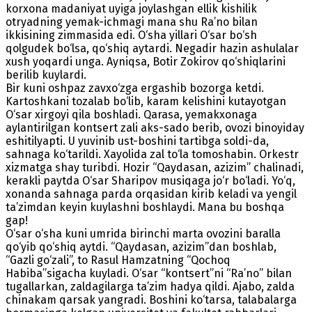
korxona madaniyat uyiga joylashgan ellik kishilik
otryadning yemak-ichmagi mana shu Ra’no bilan
ikkisining zimmasida edi. O‘sha yillari O‘sar bo‘sh
qolgudek bo‘lsa, qo‘shiq aytardi. Negadir hazin ashulalar
xush yoqardi unga. Ayniqsa, Botir Zokirov qo‘shiqlarini
berilib kuylardi.
Bir kuni oshpaz zavxo‘zga ergashib bozorga ketdi.
Kartoshkani tozalab bo‘lib, karam kelishini kutayotgan
O‘sar xirgoyi qila boshladi. Qarasa, yemakxonaga
aylantirilgan kontsert zali aks-sado berib, ovozi binoyiday
eshitilyapti. U yuvinib ust-boshini tartibga soldi-da,
sahnaga ko‘tarildi. Xayolida zal to‘la tomoshabin. Orkestr
xizmatga shay turibdi. Hozir “Qaydasan, azizim” chalinadi,
kerakli paytda O‘sar Sharipov musiqaga jo‘r bo‘ladi. Yo‘q,
xonanda sahnaga parda orqasidan kirib keladi va yengil
ta’zimdan keyin kuylashni boshlaydi. Mana bu boshqa
gap!
O‘sar o‘sha kuni umrida birinchi marta ovozini baralla
qo‘yib qo‘shiq aytdi. “Qaydasan, azizim”dan boshlab,
“Gazli go‘zali”, to Rasul Hamzatning “Qochoq
Habiba”sigacha kuyladi. O‘sar “kontsert”ni “Ra’no” bilan
tugallarkan, zaldagilarga ta’zim hadya qildi. Ajabo, zalda
chinakam qarsak yangradi. Boshini ko‘tarsa, talabalarga