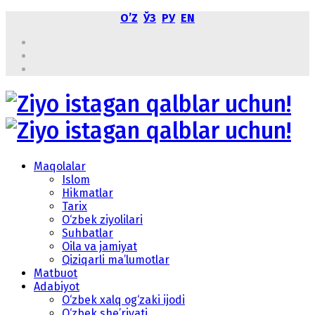
OʼZ
ЎЗ
РУ
EN
Maqolalar
Islom
Hikmatlar
Tarix
O‘zbek ziyolilari
Suhbatlar
Oila va jamiyat
Qiziqarli ma’lumotlar
Matbuot
Adabiyot
O‘zbek xalq og‘zaki ijodi
O‘zbek she’riyati