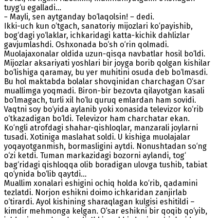
tuyg‘u egalladi…
− Mayli, sen aytganday bo‘laqolsin! – dedi.
Ikki-uch kun o‘tgach, sanatoriy mijozlari ko‘payishib,
bog‘dagi yo‘laklar, ichkaridagi katta-kichik dahlizlar
gavjumlashdi. Oshxonada bo‘sh o‘rin qolmadi.
Muolajaxonalar oldida uzun-qisqa navbatlar hosil bo‘ldi.
Mijozlar aksariyati yoshlari bir joyga borib qolgan kishilar
bo‘lishiga qaramay, bu yer muhitini osuda deb bo‘lmasdi.
Bu hol maktabda bolalar shovqinidan charchagan O‘sar
muallimga yoqmadi. Biron-bir bezovta qilayotgan kasali
bo‘lmagach, turli xil ho‘lu quruq emlardan ham sovidi.
Vaqtni soy bo‘yida aylanib yoki xonasida televizor ko‘rib
o‘tkazadigan bo‘ldi. Televizor ham charchatar ekan.
Ko‘ngli atrofdagi shahar-qishloqlar, manzarali joylarni
tusadi. Xotiniga maslahat soldi. U kishiga muolajalar
yoqayotganmish, bormasligini aytdi. Nonushtadan so‘ng
o‘zi ketdi. Tuman markazidagi bozorni aylandi, tog‘
bag‘ridagi qishloqqa olib boradigan ulovga tushib, tabiat
qo‘ynida bo‘lib qaytdi…
Muallim xonalari eshigini ochiq holda ko‘rib, qadamini
tezlatdi. Norjon eshikni doimo ichkaridan zanjirlab
o‘tirardi. Ayol kishining sharaqlagan kulgisi eshitildi –
kimdir mehmonga kelgan. O‘sar eshikni bir qoqib qo‘yib,