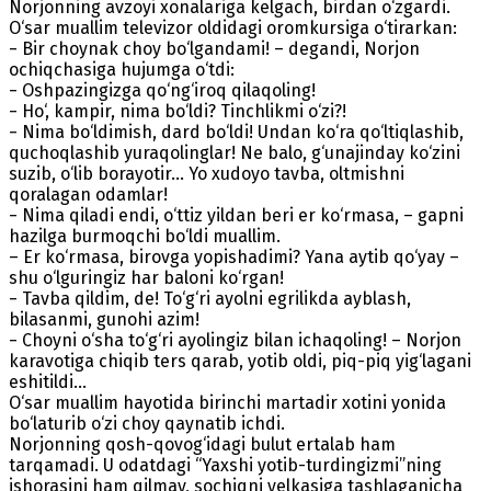
Norjonning avzoyi xonalariga kelgach, birdan o‘zgardi.
O‘sar muallim televizor oldidagi oromkursiga o‘tirarkan:
− Bir choynak choy bo‘lgandami! – degandi, Norjon
ochiqchasiga hujumga o‘tdi:
− Oshpazingizga qo‘ng‘iroq qilaqoling!
− Ho‘, kampir, nima bo‘ldi? Tinchlikmi o‘zi?!
− Nima bo‘ldimish, dard bo‘ldi! Undan ko‘ra qo‘ltiqlashib,
quchoqlashib yuraqolinglar! Ne balo, g‘unajinday ko‘zini
suzib, o‘lib borayotir… Yo xudoyo tavba, oltmishni
qoralagan odamlar!
− Nima qiladi endi, o‘ttiz yildan beri er ko‘rmasa, – gapni
hazilga burmoqchi bo‘ldi muallim.
– Er ko‘rmasa, birovga yopishadimi? Yana aytib qo‘yay –
shu o‘lguringiz har baloni ko‘rgan!
− Tavba qildim, de! To‘g‘ri ayolni egrilikda ayblash,
bilasanmi, gunohi azim!
− Choyni o‘sha to‘g‘ri ayolingiz bilan ichaqoling! – Norjon
karavotiga chiqib ters qarab, yotib oldi, piq-piq yig‘lagani
eshitildi…
O‘sar muallim hayotida birinchi martadir xotini yonida
bo‘laturib o‘zi choy qaynatib ichdi.
Norjonning qosh-qovog‘idagi bulut ertalab ham
tarqamadi. U odatdagi “Yaxshi yotib-turdingizmi”ning
ishorasini ham qilmay, sochiqni yelkasiga tashlaganicha