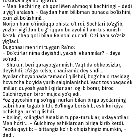
rostakamiga ho‘ngrardi.
– Meni kechiring, chiqon! Men ahmoqni kechiring! – dedi
u yig‘i aralash. – Qaydan ham bilibman bunaqa bo‘lishini,
oxiri zil bo‘lishini!..
Norjon ham o‘rindiqqa ohista o‘tirdi. Sochlari to‘zg‘ib,
yuzlari yig‘idan bo‘g‘riqqan bu ayolni ham tushunish
kerak, chap qo‘li bilan Ra’noni quchdi. O‘zi ham so‘zsiz
yig‘ladi.
Dugonasi mehrini tuygan Ra’no:
– Do‘xtirlar nima deyishdi, yaxshi ekanmilar? – deya
so‘radi.
– Shukur, beri qarayotganmish. Vaqtida obkepsizlar,
deyishdi. O‘ziga kelsa, chaqiramiz deyishdi…
Ayollar choyxonada tamaddi qilishdi, bog‘cha o‘rtasidagi
hovuzcha bo‘yida yurib salqinlanishdi. Vaqt toshbaqadek
imillar, quyosh yashil qirlar sari og‘ib borar, biroq
Gulchiroydan biror mujda yo‘q edi.
Yoz quyoshining so‘nggi nurlari bilan birga ayollarning
sabri ham tugab bitdi. Bo‘limga borishib, eshikni qiya
ochishga jur’at qilishdi.
– Keling, kelinglar! Amakim tuppa-tuzuklar, uxlayaptilar.
Men hozir... – Gulchiroy eshik­lardan biriga kirib ketdi.
Tezda qaytib: – bittangiz ko‘rib chiqishingiz mumkin, –
dedi.