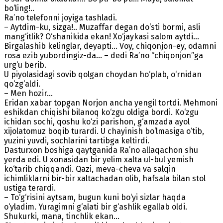
bo‘ling!..
Ra’no telefonni joyiga tashladi.
– Aytdim-ku, sizga!.. Muzaffar degan do‘sti bormi, asli
mang‘itlik? O‘shanikida ekan! Xo‘jaykasi salom aytdi…
Birgalashib kelinglar, deyapti… Voy, chiqonjon-ey, odamni
rosa ezib yubordingiz-da... – dedi Ra’no “chiqonjon”ga
urg‘u berib.
U piyolasidagi sovib qolgan choydan ho‘plab, o‘rnidan
qo‘zg‘aldi.
– Men hozir…
Eridan xabar topgan Norjon ancha yengil tortdi. Mehmoni
eshikdan chiqishi bilanoq ko‘zgu oldiga bordi. Ko‘zgu
ichidan sochi, qoshu ko‘zi parishon, g‘amzada ayol
xijolatomuz boqib turardi. U chayinish bo‘lmasiga o‘tib,
yuzini yuvdi, sochlarini tartibga keltirdi.
Dasturxon boshiga qaytganida Ra’no allaqachon shu
yerda edi. U xonasidan bir yelim xalta ul-bul yemish
ko‘tarib chiqqandi. Qazi, meva-cheva va salqin
ichimliklarni bir-bir xaltachadan olib, hafsala bilan stol
ustiga terardi.
– To‘g‘risini aytsam, bugun kuni bo‘yi sizlar haqda
o‘yladim. Yuragimni g‘alati bir g‘ashlik egallab oldi.
Shukurki, mana, tinchlik ekan…