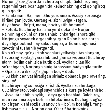
Norjon g‘ala-g‘ovurdan chetroq chiqib, Gulchiroyning
raqamini tera boshlaganida kelinchakning o‘zi qo‘ng‘iroq
qilib qoldi:
– Eshitaman! Ha, men. Shu yerdaman. Asosiy korpusga
kiriladigan joyda. Qarang-e, sizni uyiga ketgan,
deyishuvdi. Bo‘pti, mana, hozir yetib boramiz!
– Ketdik. Gulchiroy hali shu yerda ekan! – Norjon
Ra’noning qo‘lini ohista ushlab ichkariga ishora qildi.
Norjonga soyadek ergashib yurgan Ra’no biror narsa
deyishga botinolmay sukut saqlar, aftidan dugonasi
xavotirini tushunib yetgandi.
Ko‘p o‘tmay, qo‘ng‘irtob sochlari yelkasiga tashlangan,
havorang ko‘ylagi yarashib tushgan sarvqomat Gulchiroy
ularni bo‘lim dahlizida kutib oldi. Ayollar bilan iliq
so‘rashgach, Norjonga siniq tabassum hadya qila turib:
– Opa, sizda ikki og‘iz gapim bor, – dedi.
– Bu kishidan yashiradigan sirimiz qolmadi, gapiravering,
singlim!
Gulchiroyning xonasiga kirishdi. Ayollar kushetkaga,
Gulchiroy stol yonidagi suyanchiqsiz kursiga joylashishdi.
– Avval tanishib olaylik, – deya gap boshladi Gulchiroy, –
men reanimatsiya bo‘limi shifokoriman. Kechagi qog‘oz
to‘ldirgan kishi Fozil Husanovich – bo‘lim boshlig‘i. Yang­
lishmasam siz – Norjon opa, O‘sar Sharipovning