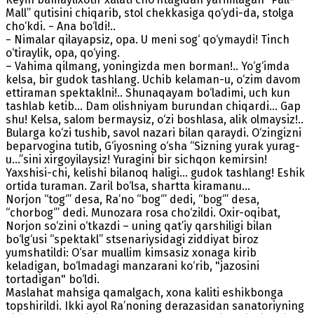
Mall” qutisini chiqarib, stol chekkasiga qo‘ydi-da, stolga
cho‘kdi. − Ana bo‘ldi!..
− Nimalar qilayapsiz, opa. U meni sog‘ qo‘ymaydi! Tinch
o‘tiraylik, opa, qo‘ying.
– Vahima qilmang, yoningizda men borman!.. Yo‘g‘imda
kelsa, bir gudok tashlang. Uchib kelaman-u, o‘zim davom
ettiraman spektaklni!.. Shunaqayam bo‘ladimi, uch kun
tashlab ketib… Dam olishniyam burundan chiqardi… Gap
shu! Kelsa, salom bermaysiz, o‘zi boshlasa, alik olmaysiz!..
Bularga ko‘zi tushib, savol nazari bilan qaraydi. O‘zingizni
beparvogina tutib, G‘iyosning o‘sha “Sizning yurak yurag-
u…”sini xirgoyilaysiz! Yuragini bir sichqon kemirsin!
Yaxshisi-chi, kelishi bilanoq haligi... gudok tashlang! Eshik
ortida turaman. Zaril bo‘lsa, shartta kiramanu…
Norjon “tog‘” desa, Ra’no “bog‘” dedi, “bog‘” desa,
“chorbog‘” dedi. Munozara rosa cho‘zildi. Oxir-oqibat,
Norjon so‘zini o‘tkazdi – uning qat’iy qarshiligi bilan
bo‘lg‘usi “spektakl” stsenariysidagi ziddiyat biroz
yumshatildi: O‘sar muallim kimsasiz xonaga kirib
keladigan, bo‘lmadagi manzarani ko‘rib, "jazosini
tortadigan" bo‘ldi.
Maslahat mahsiga qamalgach, xona kaliti eshikbonga
topshirildi. Ikki ayol Ra’noning derazasidan sanatoriyning