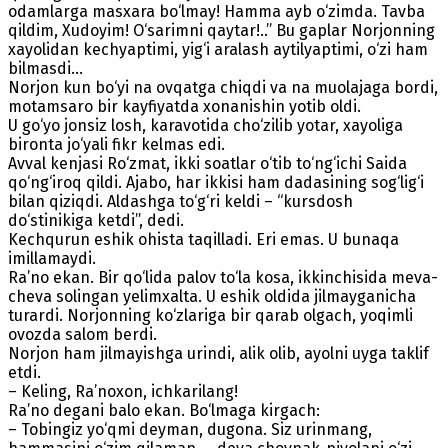
odamlarga masxara bo‘lmay! Hamma ayb o‘zimda. Tavba
qildim, Xudoyim! O‘sarimni qaytar!..” Bu gaplar Norjonning
xayolidan kechyaptimi, yig‘i aralash aytilyaptimi, o‘zi ham
bilmasdi…
Norjon kun bo‘yi na ovqatga chiqdi va na muolajaga bordi,
motamsaro bir kayfiyatda xonanishin yotib oldi.
U go‘yo jonsiz losh, karavotida cho‘zilib yotar, xayoliga
bironta jo‘yali fikr kelmas edi.
Avval kenjasi Ro‘zmat, ikki soatlar o‘tib to‘ng‘ichi Saida
qo‘ng‘iroq qildi. Ajabo, har ikkisi ham dadasining sog‘lig‘i
bilan qiziqdi. Aldashga to‘g‘ri keldi – “kursdosh
do‘stinikiga ketdi”, dedi.
Kechqurun eshik ohista taqilladi. Eri emas. U bunaqa
imillamaydi.
Ra’no ekan. Bir qo‘lida palov to‘la kosa, ikkinchisida meva-
cheva solingan yelimxalta. U eshik oldida jilmayganicha
turardi. Norjonning ko‘zlariga bir qarab olgach, yoqimli
ovozda salom berdi.
Norjon ham jilmayishga urindi, alik olib, ayolni uyga taklif
etdi.
– Keling, Ra’noxon, ichkarilang!
Ra’no degani balo ekan. Bo‘lmaga kirgach:
– Tobingiz yo‘qmi deyman, dugona. Siz urinmang,