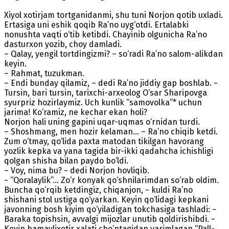
Xiyol xotirjam tortganidanmi, shu tuni Norjon qotib uxladi.
Ertasiga uni eshik qoqib Ra’no uyg‘otdi. Ertalabki
nonushta vaqti o‘tib ketibdi. Chayinib olgunicha Ra’no
dasturxon yozib, choy damladi.
– Qalay, yengil tortdingizmi? – so‘radi Ra’no salom-alikdan
keyin.
– Rahmat, tuzukman.
– Endi bunday qilamiz, – dedi Ra’no jiddiy gap boshlab. −
Tursin, bari tursin, tarixchi-arxeolog O‘sar Sharipovga
syurpriz hozirlaymiz. Uch kunlik “samovolka”* uchun
jarima! Ko‘ramiz, ne kechar ekan holi?
Norjon hali uning gapini uqar-uqmas o‘rnidan turdi.
– Shoshmang, men hozir kelaman… – Ra’no chiqib ketdi.
Zum o‘tmay, qo‘lida paxta matodan tikilgan havorang
yozlik kepka va yana tagida bir-ikki qadahcha ichishligi
qolgan shisha bilan paydo bo‘ldi.
– Voy, nima bu? − dedi Norjon hovliqib.
− “Qoralaylik”... Zo‘r konyak qo‘shnilarimdan so‘rab oldim.
Buncha qo‘rqib ketdingiz, chiqanjon, − kuldi Ra’no
shishani stol ustiga qo‘yarkan. Keyin qo‘lidagi kepkani
javonning bosh kiyim qo‘yiladigan tokchasiga tashladi: −
Baraka topishsin, avvalgi mijozlar unutib qoldirishibdi. −
Keyin bamaylixotir xalati cho‘ntagidan yarimlagan “Pall-