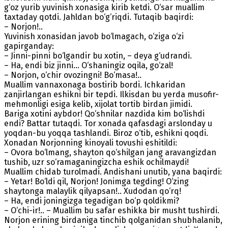
g‘oz yurib yuvinish xonasiga kirib ketdi. O‘sar muallim
taxtaday qotdi. Jahldan bo‘g‘riqdi. Tutaqib baqirdi:
– Norjon!..
Yuvinish xonasidan javob bo‘lmagach, o‘ziga o‘zi
gapirganday:
– Jinni-pinni bo‘lgandir bu xotin, – deya g‘udrandi.
– Ha, endi biz jinni… O‘shaningiz oqila, go‘zal!
– Norjon, o‘chir ovozingni! Bo‘masa!..
Muallim vannaxonaga bostirib bordi. Ichkaridan
zanjirlangan eshikni bir tepdi. Ilkisdan bu yerda musofir-
mehmonligi esiga kelib, xijolat tortib birdan jimidi.
Bariga xotini aybdor! Qo‘shnilar nazdida kim bo‘lishdi
endi? Battar tutaqdi. Tor xonada qafasdagi arslonday u
yoqdan-bu yoqqa tashlandi. Biroz o‘tib, eshikni qoqdi.
Xonadan Norjonning kinoyali tovushi eshitildi:
– Ovora bo‘lmang, shayton qo‘shilgan jang aravangizdan
tushib, uzr so‘ramaganingizcha eshik ochilmaydi!
Muallim chidab turolmadi. Andishani unutib, yana baqirdi:
– Yetar! Bo‘ldi qil, Norjon! Jonimga tegding! O‘zing
shaytonga malaylik qilyapsan!.. Xudodan qo‘rq!
– Ha, endi joningizga tegadigan bo‘p qoldikmi?
– O‘chi-ir!.. – Muallim bu safar eshikka bir musht tushirdi.
Norjon erining birdaniga tinchib qolganidan shubhalanib,