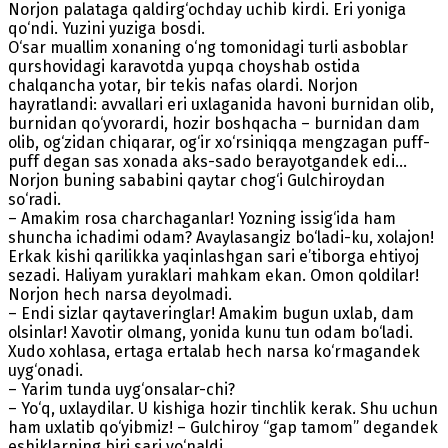
Norjon palataga qaldirg‘ochday uchib kirdi. Eri yoniga
qo‘ndi. Yuzini yuziga bosdi.
O‘sar muallim xonaning o‘ng tomonidagi turli asboblar
qurshovidagi karavotda yupqa choyshab ostida
chalqancha yotar, bir tekis nafas olardi. Norjon
hayratlandi: avvallari eri uxlaganida havoni burnidan olib,
burnidan qo‘yvorardi, hozir boshqacha – burnidan dam
olib, og‘zidan chiqarar, og‘ir xo‘rsiniqqa mengzagan puff-
puff degan sas xonada aks-sado berayotgandek edi…
Norjon buning sababini qaytar chog‘i Gulchiroydan
so‘radi.
– Amakim rosa charchaganlar! Yozning issig‘ida ham
shuncha ichadimi odam? Avaylasangiz bo‘ladi-ku, xolajon!
Erkak kishi qarilikka yaqinlashgan sari e’tiborga ehtiyoj
sezadi. Haliyam yuraklari mahkam ekan. Omon qoldilar!
Norjon hech narsa deyolmadi.
– Endi sizlar qaytaveringlar! Amakim bugun uxlab, dam
olsinlar! Xavotir olmang, yonida kunu tun odam bo‘ladi.
Xudo xohlasa, ertaga ertalab hech narsa ko‘rmagandek
uyg‘onadi.
– Yarim tunda uyg‘onsalar-chi?
– Yo‘q, uxlaydilar. U kishiga hozir tinchlik kerak. Shu uchun
ham uxlatib qo‘yibmiz! – Gulchiroy “gap tamom” degandek
eshiklarning biri sari yo‘naldi.