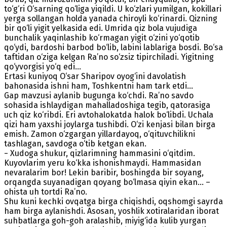
to‘g‘ri O‘sarning qo‘liga yiqildi. U ko‘zlari yumilgan, kokillari
yerga sollangan holda yanada chiroyli ko‘rinardi. Qizning
bir qo‘li yigit yelkasida edi. Umrida qiz bola vujudiga
bunchalik yaqinlashib ko‘rmagan yigit o‘zini yo‘qotib
qo‘ydi, bardoshi barbod bo‘lib, labini lablariga bosdi. Bo‘sa
taftidan o‘ziga kelgan Ra’no so‘zsiz tipirchiladi. Yigitning
qo‘yvorgisi yo‘q edi…
Ertasi kuniyoq O‘sar Sharipov oyog‘ini davolatish
bahonasida ishni ham, Toshkentni ham tark etdi…
Gap mavzusi aylanib bugunga ko‘chdi. Ra’no savdo
sohasida ishlaydigan mahalladoshiga tegib, qatorasiga
uch qiz ko‘ribdi. Eri avtohalokatda halok bo‘libdi. Uchala
qizi ham yaxshi joylarga tushibdi. O‘zi kenjasi bilan birga
emish. Zamon o‘zgargan yillardayoq, o‘qituvchilikni
tashlagan, savdoga o‘tib ketgan ekan.
− Xudoga shukur, qizlarimning hammasini o‘qitdim.
Kuyovlarim yeru ko‘kka ishonishmaydi. Hammasidan
nevaralarim bor! Lekin baribir, boshingda bir soyang,
orqangda suyanadigan qoyang bo‘lmasa qiyin ekan… –
ohista uh tortdi Ra’no.
Shu kuni kechki ovqatga birga chiqishdi, oqshomgi sayrda
ham birga aylanishdi. Asosan, yoshlik xotiralaridan iborat
suhbatlarga goh-goh aralashib, miyig‘ida kulib yurgan