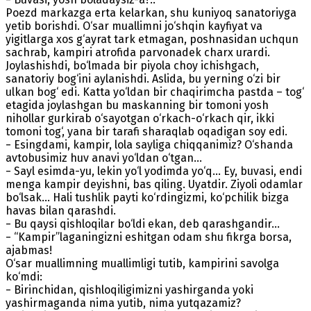
Poezd markazga erta kelarkan, shu kuniyoq sanatoriyga
yetib borishdi. O‘sar muallimni jo‘shqin kayfiyat va
yigitlarga xos g‘ayrat tark etmagan, poshnasidan uchqun
sachrab, kampiri atrofida parvonadek charx urardi.
Joylashishdi, bo‘lmada bir piyola choy ichishgach,
sanatoriy bog‘ini aylanishdi. Aslida, bu yerning o‘zi bir
ulkan bog‘ edi. Katta yo‘ldan bir chaqirimcha pastda – tog‘
etagida joylashgan bu maskanning bir tomoni yosh
nihollar gurkirab o‘sayotgan o‘rkach-o‘rkach qir, ikki
tomoni tog‘, yana bir tarafi sharaqlab oqadigan soy edi.
− Esingdami, kampir, lola sayliga chiqqanimiz? O‘shanda
avtobusimiz huv anavi yo‘ldan o‘tgan…
− Sayl esimda-yu, lekin yo‘l yodimda yo‘q… Ey, buvasi, endi
menga kampir deyishni, bas qiling. Uyatdir. Ziyoli odamlar
bo‘lsak… Hali tushlik payti ko‘rdingizmi, ko‘pchilik bizga
havas bilan qarashdi.
− Bu qaysi qishloqilar bo‘ldi ekan, deb qarashgandir…
− “Kampir”laganingizni eshitgan odam shu fikrga borsa,
ajabmas!
O‘sar muallimning muallimligi tutib, kampirini savolga
ko‘mdi:
− Birinchidan, qishloqiligimizni yashirganda yoki
yashirmaganda nima yutib, nima yutqazamiz?