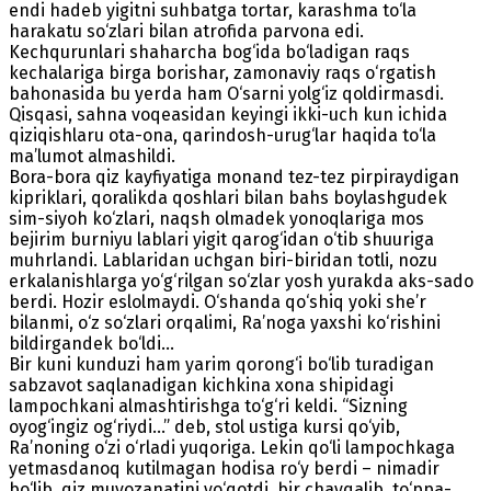
endi hadeb yigitni suhbatga tortar, karashma to‘la
harakatu so‘zlari bilan atrofida parvona edi.
Kechqurunlari shaharcha bog‘ida bo‘ladigan raqs
kechalariga birga borishar, zamonaviy raqs o‘rgatish
bahonasida bu yerda ham O‘sarni yolg‘iz qoldirmasdi.
Qisqasi, sahna voqeasidan keyingi ikki-uch kun ichida
qiziqishlaru ota-ona, qarindosh-urug‘lar haqida to‘la
ma’lumot almashildi.
Bora-bora qiz kayfiyatiga monand tez-tez pirpiraydigan
kipriklari, qoralikda qoshlari bilan bahs boylashgudek
sim-siyoh ko‘zlari, naqsh olmadek yonoqlariga mos
bejirim burniyu lablari yigit qarog‘idan o‘tib shuuriga
muhrlandi. Lablaridan uchgan biri-biridan totli, nozu
erkalanishlarga yo‘g‘rilgan so‘zlar yosh yurakda aks-sado
berdi. Hozir eslolmaydi. O‘shanda qo‘shiq yoki she’r
bilanmi, o‘z so‘zlari orqalimi, Ra’noga yaxshi ko‘rishini
bildirgandek bo‘ldi…
Bir kuni kunduzi ham yarim qorong‘i bo‘lib turadigan
sabzavot saqlanadigan kichkina xona shipidagi
lampochkani almashtirishga to‘g‘ri keldi. “Sizning
oyog‘ingiz og‘riydi…” deb, stol ustiga kursi qo‘yib,
Ra’noning o‘zi o‘rladi yuqoriga. Lekin qo‘li lampochkaga
yetmasdanoq kutilmagan hodisa ro‘y berdi – nimadir
bo‘lib, qiz muvozanatini yo‘qotdi, bir chayqalib, to‘ppa-