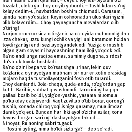
hammasini o‘zim qilaman, – deya choynak-piyolani o‘zi
tozalab, elektrga choy qo‘yib yubordi. – Tushlikdan so‘ng
kelay dedim-u, navbatdan boshim chiqmadi. Qarasam,
ujinda ham yo‘qsizlar. Keyin oshxonadan ulushlaringizni
olib kelaverdim… Choy qaynaguncha mevalardan olib
o‘tiring!
Norjon oromkursida o‘tirganicha o‘z uyida mehmonligidan
izza chekar, uzzu kungi ochlik va yig‘i uni batamom holdan
toydirganligi endi sezilayotgandek edi. Yuziga o‘rnashib
olgan g‘am soyasini haydashning ham iloji yo‘qdek edi.
Ra’no endi unga raqiba emas, samimiy dugona, sirdosh
do‘stdek tuyula boshladi.
Ra’no o‘zini beparvo ko‘rsatishga urinar, lekin quv
ko‘zlarida o‘ynayotgan mubham bir nur er-xotin orasidagi
mojaro haqda tusmollayotganini fosh etib turardi.
Choy damlandi. Bola-chaqa, quda-anda, ro‘zg‘ordan gap
ketdi. Baribir, suhbat qovushmadi. Tarozining haqiqat
pallasi bosib bo‘ldi, yolg‘on-yashiq, yasama muomala
po‘kakday qalqiyverdi. Vaqt zuvillab o‘tib borar, qorong‘i
tushib, xonada chiroq yoqilishiga qaramay, muallimdan
darak yo‘q edi. Bundan har ikki ayol o‘zicha ezilar, xona
havosi borgan sari og‘irlashayotgandak edi…
Nihoyat, Ra’noning sabri tugadi:
– Rostini ayting, nima bo‘ldi sizlarga? – deb so‘radi.