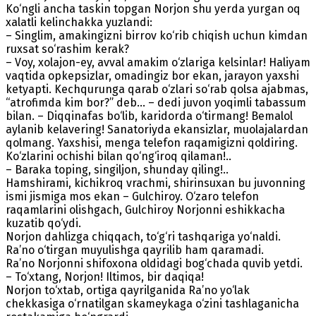
Ko‘ngli ancha taskin topgan Norjon shu yerda yurgan oq
xalatli kelinchakka yuzlandi:
– Singlim, amakingizni birrov ko‘rib chiqish uchun kimdan
ruxsat so‘rashim kerak?
– Voy, xolajon-ey, avval amakim o‘zlariga kelsinlar! Haliyam
vaqtida opkepsizlar, omadingiz bor ekan, jarayon yaxshi
ketyapti. Kechqurunga qarab o‘zlari so‘rab qolsa ajabmas,
“atrofimda kim bor?” deb… – dedi juvon yoqimli tabassum
bilan. –­­ Diqqinafas bo‘lib, karidorda o‘tirmang! Bemalol
aylanib kelavering! Sanatoriyda ekansizlar, muolajalardan
qolmang. Yaxshisi, menga telefon raqamigizni qoldiring.
Ko‘zlarini ochishi bilan qo‘ng‘iroq qilaman!..
– Baraka toping, singiljon, shunday qiling!..
Hamshirami, kichikroq vrachmi, shirinsuxan bu juvonning
ismi jismiga mos ekan –­­­­ Gulchiroy. O‘zaro telefon
raqamlarini olishgach, Gulchiroy Norjonni eshikkacha
kuzatib qo‘ydi.
Norjon dahlizga chiqqach, to‘g‘ri tashqariga yo‘naldi.
Ra’no o‘tirgan muyulishga qayrilib ham qaramadi.
Ra’no Norjonni shifoxona oldidagi bog‘chada quvib yetdi.
– To‘xtang, Norjon! Iltimos, bir daqiqa!
Norjon to‘xtab, ortiga qayrilganida Ra’no yo‘lak
chekkasiga o‘rnatilgan skameykaga o‘zini tashlaganicha