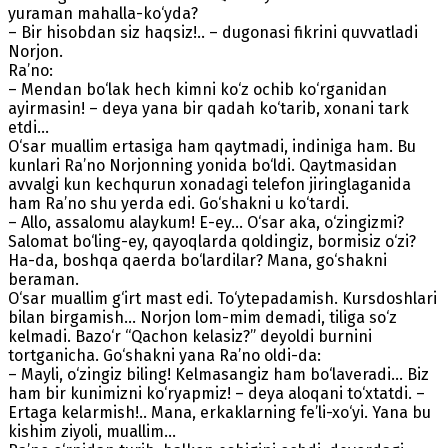
yuraman mahalla-ko‘yda?
– Bir hisobdan siz haqsiz!.. – dugonasi fikrini quvvatladi
Norjon.
Ra’no:
– Mendan bo‘lak hech kimni ko‘z ochib ko‘rganidan
ayirmasin! – deya yana bir qadah ko‘tarib, xonani tark
etdi…
O‘sar muallim ertasiga ham qaytmadi, indiniga ham. Bu
kunlari Ra’no Norjonning yonida bo‘ldi. Qaytmasidan
avvalgi kun kechqurun xonadagi telefon jiringlaganida
ham Ra’no shu yerda edi. Go‘shakni u ko‘tardi.
– Allo, assalomu alaykum! E-ey... O‘sar aka, o‘zingizmi?
Salomat bo‘ling-ey, qayoqlarda qoldingiz, bormisiz o‘zi?
Ha-da, boshqa qaerda bo‘lardilar? Mana, go‘shakni
beraman.
O‘sar muallim g‘irt mast edi. To‘ytepadamish. Kursdoshlari
bilan birgamish… Norjon lom-mim demadi, tiliga so‘z
kelmadi. Bazo‘r “Qachon kelasiz?” deyoldi burnini
tortganicha. Go‘shakni yana Ra’no oldi-da:
– Mayli, o‘zingiz biling! Kelmasangiz ham bo‘laveradi… Biz
ham bir kunimizni ko‘ryapmiz! – deya aloqani to‘xtatdi. –
Ertaga kelarmish!.. Mana, erkaklarning fe’li-xo‘yi. Yana bu
kishim ziyoli, muallim…