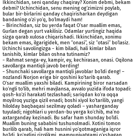
Ikkinchidan, seni qanday chaqiray? Xonim debmi, bekam
debmi? Uchinchidan, senu mening og‘zimizni poylab,
bular bir-birlarini qanday chaqirisharkan deydigan
bandaning o‘zi yo‘q, bo‘lmaydi ham!
− Birinchidan, siz bu yerda faqat O‘sar muallim emas,
Gurlan degan yurt vakilisiz. Odamlar yurtingiz haqida
sizga qarab xulosa chiqarishadi. Ikkinchidan, xonimu
bekam emas, ilgarigidek, men “onasi”, siz “otasi” bo‘lasiz.
Uchinchi savolingizga − kim biladi, hali kimlar bilan
tanishib, kimlar bilan oshna tutinamiz?
− Rahmat senga-ey, kampir, ey, kechirasan, onasi. Oqilona
savollarga mantiqli javob berding!
− Shunchaki savollarga mantiqli javoblar bo‘ldi deng! –
nozlandi Norjon eriga bir qoshini ko‘tarib qarab.
O‘sar muallim yaxshi biladi. Kampirining biror narsadan
ko‘ngli to‘lib, mehri mavjlansa, avvalo yuzida ifoda topadi:
qosh-ko‘zi harakati tezlashadi; sariqdan ko‘ra oqqa
moyilroq yuziga qizil enadi; boshi xiyol ko‘tarilib, yangi
hilolday baqbaqasi sezilmay qoladi – yasharganday
tuyuladi; nigohlari u yerdan-bu yerga ko‘chib, ma’no
axtarganday kezinadi. Bu safar ham shunday bo‘ldi.
Muallim buning sababini tushunolmadi. Xotini tomon
burilib qarab, hali ham husnini yo‘qotmaganiga iqror
bo‘ldi, ko‘nglini rizolikmi, mamnuniyatgami o‘xshagan