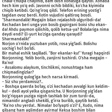
chala-chulpa chayinib, dam olish xonasiga qaytdi. Xonada
hech kim yo‘q edi. Javonni ochib bildiki, ko‘cha kiyim­ida
chiqib ketibdi. Qo‘ng‘iroq qildi. Telefon erining yostig‘i
tagidan ovoz berdi. Xotin vujudini qaltiroq bosdi.
“Sharmandalik! Megajin bilan rejalashib ulguribdi-da!
Kechadan beri unga yon bosib gapirgani boisi shu ekan-
da! Ahdu paymon qilishib, qolib ketsa-ya? Bolalariga nima
deydi endi? El-yurt ko‘ziga qanday qaraydi?
Sharmandalik!”
Norjon o‘rnida yuztuban yotib, rosa yig‘ladi. Bolishu
sochig‘i ho‘l bo‘ldi.
Bir mahal eshik taqilladi. “Bor ekanlar-ku!” Yuragi hapqirdi
Norjonning. Yelib borib, zanjirni tushirdi. O‘sha megajin −
Ra’no!
− Assalomu alaykum, tinchlikmi, nonushtaga ham
chiqmadingizlar?
Norjonning qulog‘iga hech narsa kirmadi.
− Siz shu yerdamisiz?..
− Boshqa qaerda bo‘lay, o‘zi kechadan avvalgi kun keldim-
ku! – dedi ayol yelka qisganicha. U Norjonning yig‘idan
bo‘g‘riqqan yuziga nigoh tashlab bir zum turdi-da,
nimanidir angladi shekilli, g‘irra burilib, qaytib ketdi.
“Ra’no shu yerda!.. Nimalar bo‘lyapti o‘zi? E, Xudo, nima
qilsang ham aqlimdan ayirma! Keksa boshim bilan