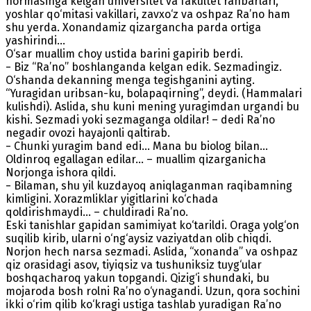
hormasinga kelgan universitet va fakultet rahbarlari,
yoshlar qo‘mitasi vakillari, zavxo‘z va oshpaz Ra’no ham
shu yerda. Xonandamiz qizargancha parda ortiga
yashirindi…
O‘sar muallim choy ustida barini gapirib berdi.
− Biz “Ra’no” boshlanganda kelgan edik. Sezmadingiz.
O‘shanda dekanning menga tegishganini ayting.
“Yuragidan uribsan-ku, bolapaqirning”, deydi. (Hammalari
kulishdi). Aslida, shu kuni mening yuragimdan urgandi bu
kishi. Sezmadi yoki sezmaganga oldilar! – dedi Ra’no
negadir ovozi hayajonli qaltirab.
− Chunki yuragim band edi… Mana bu biolog bilan…
Oldinroq egallagan edilar... – muallim qizarganicha
Norjonga ishora qildi.
− Bilaman, shu yil kuzdayoq aniqlaganman raqibamning
kimligini. Xorazmliklar yigitlarini ko‘chada
qoldirishmaydi… – chuldiradi Ra’no.
Eski tanishlar gapidan samimiyat ko‘tarildi. Oraga yolg‘on
suqilib kirib, ularni o‘ng‘aysiz vaziyatdan olib chiqdi.
Norjon hech narsa sezmadi. Aslida, “xonanda” va oshpaz
qiz orasidagi asov, tiyiqsiz va tushuniksiz tuyg‘ular
boshqacharoq yakun topgandi. Qizig‘i shundaki, bu
mojaroda bosh rolni Ra’no o‘ynagandi. Uzun, qora sochini
ikki o‘rim qilib ko‘kragi ustiga tashlab yuradigan Ra’no