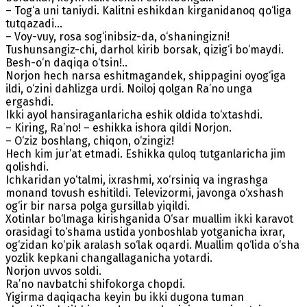
– Tog‘a uni taniydi. Kalitni eshikdan kirganidanoq qo‘liga
tutqazadi…
– Voy-vuy, rosa sog‘inibsiz-da, o‘shaningizni!
Tushunsangiz-chi, darhol kirib borsak, qizig‘i bo‘maydi.
Besh-o‘n daqiqa o‘tsin!..
Norjon hech narsa eshitmagandek, shippagini oyog‘iga
ildi, o‘zini dahlizga urdi. Noiloj qolgan Ra’no unga
ergashdi.
Ikki ayol hansiraganlaricha eshik oldida to‘xtashdi.
– Kiring, Ra’no! – eshikka ishora qildi Norjon.
– O‘ziz boshlang, chiqon, o‘zingiz!
Hech kim jur’at etmadi. Eshikka quloq tutganlaricha jim
qolishdi.
Ichkaridan yo‘talmi, ixrashmi, xo‘rsiniq va ingrashga
monand tovush eshitildi. Televizormi, javonga o‘xshash
og‘ir bir narsa polga gursillab yiqildi.
Xotinlar bo‘lmaga kirishganida O‘sar muallim ikki karavot
orasidagi to‘shama ustida yonboshlab yotganicha ixrar,
og‘zidan ko‘pik aralash so‘lak oqardi. Muallim qo‘lida o‘sha
yozlik kepkani changallaganicha yotardi.
Norjon uvvos soldi.
Ra’no navbatchi shifokorga chopdi.
Yigirma daqiqacha keyin bu ikki dugona tuman