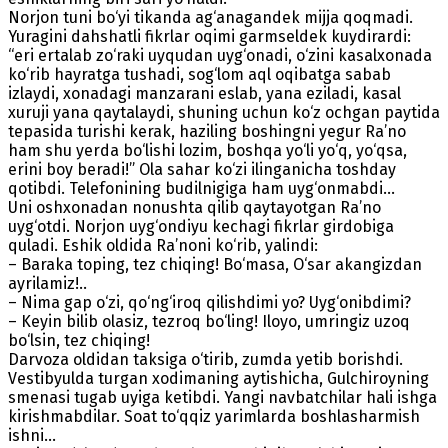
Norjon tuni bo‘yi tikanda ag‘anagandek mijja qoqmadi.
Yuragini dahshatli fikr­lar oqimi garmseldek kuydirardi:
“eri ertalab zo‘raki uyqudan uyg‘onadi, o‘zini kasalxonada
ko‘rib hayratga tushadi, sog‘lom aql oqibatga sabab
izlaydi, xonadagi manzarani eslab, yana eziladi, kasal
xuruji yana qaytalaydi, shuning uchun ko‘z ochgan paytida
tepasida turishi kerak, haziling boshingni yegur Ra’no
ham shu yerda bo‘lishi lozim, boshqa yo‘li yo‘q, yo‘qsa,
erini boy beradi!” Ola sahar ko‘zi ilinganicha toshday
qotibdi. Telefonining budilnigiga ham uyg‘onmabdi…
Uni oshxonadan nonushta qilib qaytayotgan Ra’no
uyg‘otdi. Norjon uyg‘ondiyu kechagi fikrlar girdobiga
quladi. Eshik oldida Ra’noni ko‘rib, yalindi:
– Baraka toping, tez chiqing! Bo‘masa, O‘sar akangizdan
ayrilamiz!..
– Nima gap o‘zi, qo‘ng‘iroq qilishdimi yo? Uyg‘onibdimi?
– Keyin bilib olasiz, tezroq bo‘ling! Iloyo, umringiz uzoq
bo‘lsin, tez chiqing!
Darvoza oldidan taksiga o‘tirib, zumda yetib borishdi.
Vestibyulda turgan xodimaning aytishicha, Gulchiroyning
smenasi tugab uyiga ketibdi. Yangi navbatchilar hali ishga
kirishmabdilar. Soat to‘qqiz yarimlarda boshlasharmish
ishni…