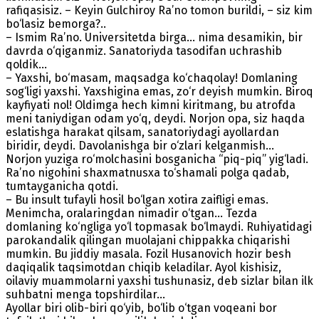
rafiqasisiz. – Keyin Gulchiroy Ra’no tomon burildi, – siz kim
bo‘lasiz bemorga?..
– Ismim Ra’no. Universitetda birga... nima desamikin, bir
davrda o‘qiganmiz. Sanatoriyda tasodifan uchrashib
qoldik…
– Yaxshi, bo‘masam, maqsadga ko‘chaqolay! Domlaning
sog‘ligi yaxshi. Yaxshigina emas, zo‘r deyish mumkin. Biroq
kayfiyati nol! Oldimga hech kimni kiritmang, bu atrofda
meni taniydigan odam yo‘q, deydi. Norjon opa, siz haqda
eslatishga harakat qilsam, sanatoriydagi ayollardan
biridir, deydi. Davolanishga bir o‘zlari kelganmish…
Norjon yuziga ro‘molchasini bosganicha “piq-piq” yig‘ladi.
Ra’no nigohini shaxmat­nusxa to‘shamali polga qadab,
tumtayganicha qotdi.
– Bu insult tufayli hosil bo‘lgan xotira zaifligi emas.
Menimcha, oralaringdan nimadir o‘tgan… Tezda
domlaning ko‘ngliga yo‘l topmasak bo‘lmaydi. Ruhiyatidagi
parokandalik qilingan muolajani chippakka chiqarishi
mumkin. Bu jiddiy masala. Fozil Husanovich hozir besh
daqiqalik taqsimotdan chiqib keladilar. Ayol kishisiz,
oilaviy muammolarni yaxshi tushunasiz, deb sizlar bilan ilk
suhbatni menga topshirdilar…
Ayollar biri olib-biri qo‘yib, bo‘lib o‘tgan voqeani bor