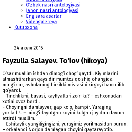
O‘zbek nasri antologiyasi
Jahon nasri antologiyasi
Eng sara asarlar
Videogalereya
Kutubxona
24 июля 2015
Fayzulla Salayev. To‘lov (hikoya)
O‘sar muallim ishdan dimog‘i chog‘ qaytdi. Kiyimlarini
almashtirarkan qaysidir mumtoz qo‘shiq ohangida
ming‘irlar, ashulaning bir-ikki misrasini xirgoyi ham qilib
qo‘yardi.
− Tinchlikmi, buvasi, kayfiyatlari zo‘r-ku? – oshxonadan
xotini ovoz berdi.
− Choyingni damlayver, gap ko‘p, kampir. Yuraging
yoriladi!.. – ming‘irlayotgan kuyini kelgan joyidan davom
ettirdi muallim.
− Eshitaylik yangiligingizni, yuragimiz yorilmasidan burun!
– erkalandi Norjon damlagan choyini qaytarayotib.