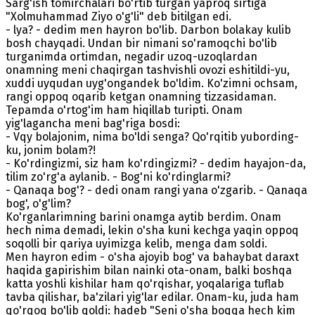
Sarg'ish tomirchalari bo'rtib turgan yaproq sirtiga
"Xolmuhammad Ziyo o'g'li" deb bitilgan edi.
- lya? - dedim men hayron bo'lib. Darbon bolakay kulib
bosh chayqadi. Undan bir nimani so'ramoqchi bo'lib
turganimda ortimdan, negadir uzoq-uzoqlardan
onamning meni chaqirgan tashvishli ovozi eshitildi-yu,
xuddi uyqudan uyg'ongandek bo'ldim. Ko'zimni ochsam,
rangi oppoq oqarib ketgan onamning tizzasidaman.
Tepamda o'rtog'im ham hiqillab turipti. Onam
yig'lagancha meni bag'riga bosdi:
- Vqy bolajonim, nima bo'ldi senga? Qo'rqitib yubording-
ku, jonim bolam?!
- Ko'rdingizmi, siz ham ko'rdingizmi? - dedim hayajon-da,
tilim zo'rg'a aylanib. - Bog'ni ko'rdinglarmi?
- Qanaqa bog'? - dedi onam rangi yana o'zgarib. - Qanaqa
bog', o'g'lim?
Ko'rganlarimning barini onamga aytib berdim. Onam
hech nima demadi, lekin o'sha kuni kechga yaqin oppoq
soqolli bir qariya uyimizga kelib, menga dam soldi.
Men hayron edim - o'sha ajoyib bog' va bahaybat daraxt
haqida gapirishim bilan nainki ota-onam, balki boshqa
katta yoshli kishilar ham qo'rqishar, yoqalariga tuflab
tavba qilishar, ba'zilari yig'lar edilar. Onam-ku, juda ham
qo'rqoq bo'lib qoldi: hadeb "Seni o'sha boqqa hech kim