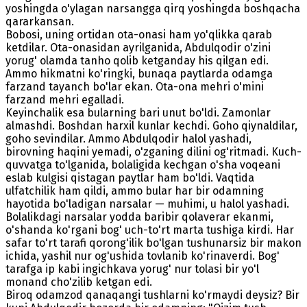
yoshingda o'ylagan narsangga qirq yoshingda boshqacha
qararkansan.
Bobosi, uning ortidan ota-onasi ham yo'qlikka qarab
ketdilar. Ota-onasidan ayrilganida, Abdulqodir o'zini
yorug' olamda tanho qolib ketganday his qilgan edi.
Ammo hikmatni ko'ringki, bunaqa paytlarda odamga
farzand tayanch bo'lar ekan. Ota-ona mehri o'mini
farzand mehri egalladi.
Keyinchalik esa bularning bari unut bo'ldi. Zamonlar
almashdi. Boshdan harxil kunlar kechdi. Goho qiynaldilar,
goho sevindilar. Ammo Abdulqodir halol yashadi,
birovning haqini yemadi, o'zganing dilini og'ritmadi. Kuch-
quvvatga to'lganida, bolaligida kechgan o'sha voqeani
eslab kulgisi qistagan paytlar ham bo'ldi. Vaqtida
ulfatchilik ham qildi, ammo bular har bir odamning
hayotida bo'ladigan narsalar — muhimi, u halol yashadi.
Bolalikdagi narsalar yodda baribir qolaverar ekanmi,
o'shanda ko'rgani bog' uch-to'rt marta tushiga kirdi. Har
safar to'rt tarafi qorong'ilik bo'lgan tushunarsiz bir makon
ichida, yashil nur og'ushida tovlanib ko'rinaverdi. Bog'
tarafga ip kabi ingichkava yorug' nur tolasi bir yo'l
monand cho'zilib ketgan edi.
Biroq odamzod qanaqangi tushlarni ko'rmaydi deysiz? Bir