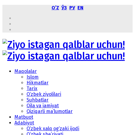
OʼZ
ЎЗ
РУ
EN
Maqolalar
Islom
Hikmatlar
Tarix
O‘zbek ziyolilari
Suhbatlar
Oila va jamiyat
Qiziqarli ma’lumotlar
Matbuot
Adabiyot
O‘zbek xalq og‘zaki ijodi
O‘zbek she’riyati