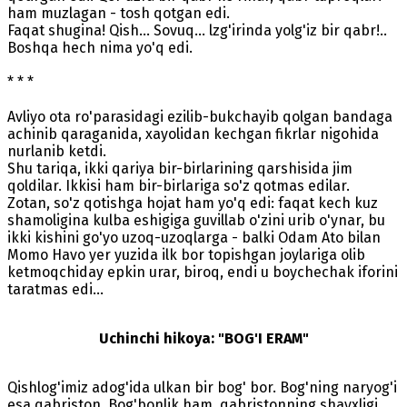
ham muzlagan - tosh qotgan edi.
Faqat shugina! Qish... Sovuq... lzg'irinda yolg'iz bir qabr!..
Boshqa hech nima yo'q edi.
* * *
Avliyo ota ro'parasidagi ezilib-bukchayib qolgan bandaga
achinib qaraganida, xayolidan kechgan fikrlar nigohida
nurlanib ketdi.
Shu tariqa, ikki qariya bir-birlarining qarshisida jim
qoldilar. Ikkisi ham bir-birlariga so'z qotmas edilar.
Zotan, so'z qotishga hojat ham yo'q edi: faqat kech kuz
shamoligina kulba eshigiga guvillab o'zini urib o'ynar, bu
ikki kishini go'yo uzoq-uzoqlarga - balki Odam Ato bilan
Momo Havo yer yuzida ilk bor topishgan joylariga olib
ketmoqchiday epkin urar, biroq, endi u boychechak iforini
taratmas edi...
Uchinchi hikoya: "BOG'I ERAM"
Qishlog'imiz adog'ida ulkan bir bog' bor. Bog'ning naryog'i
esa qabriston. Bog'bonlik ham, qabristonning shayxligi