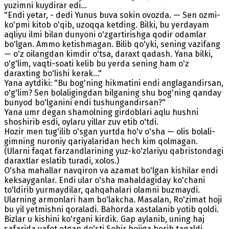
yuzimni kuydirar edi...
"Endi yetar, - dedi Yunus buva sokin ovozda. — Sen ozmi-
ko'pmi kitob o'qib, uzoqqa ketding. Bilki, bu yerdayam
aqliyu ilmi bilan dunyoni o'zgartirishga qodir odamlar
bo'lgan. Ammo ketishmagan. Bilib qo'yki, sening vazifang
— o'z oilangdan kimdir o'tsa, daraxt qadash. Yana bilki,
o'g'lim, vaqti-soati kelib bu yerda sening ham o'z
daraxting bo'lishi kerak..."
Yana aytdiki: "Bu bog'ning hikmatini endi anglagandirsan,
o'g'lim? Sen bolaligingdan bilganing shu bog'ning qanday
bunyod bo'lganini endi tushungandirsan?"
Yana umr degan shamolning girdoblari aqlu hushni
shoshirib esdi, oylaru yillar zuv etib o'tdi.
Hozir men tug'ilib o'sgan yurtda ho'v o'sha — olis bolali-
gimning nuroniy qariyalaridan hech kim qolmagan.
(Ularni faqat farzandlarining yuz-ko'zlariyu qabristondagi
daraxtlar eslatib turadi, xolos.)
O'sha mahallar navqiron va azamat bo'lgan kishilar endi
keksayganlar. Endi ular o'sha mahaldagiday ko'chani
to'ldirib yurmaydilar, qahqahalari olamni buzmaydi.
Ularning armonlari ham bo'lakcha. Masalan, Ro'zimat hoji
bu yil yetmishni qoraladi. Bahorda xastalanib yotib qoldi.
Bizlar u kishini ko'rgani kirdik. Gap aylanib, uning haj
safarida vafot etgan do'sti Sobir hojiga borib taqaldi.