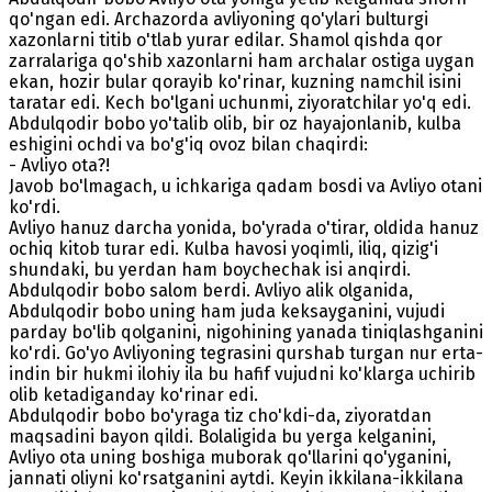
qo'ngan edi. Archazorda avliyoning qo'ylari bulturgi
xazonlarni titib o'tlab yurar edilar. Shamol qishda qor
zarralariga qo'shib xazonlarni ham archalar ostiga uygan
ekan, hozir bular qorayib ko'rinar, kuzning namchil isini
taratar edi. Kech bo'lgani uchunmi, ziyoratchilar yo'q edi.
Abdulqodir bobo yo'talib olib, bir oz hayajonlanib, kulba
eshigini ochdi va bo'g'iq ovoz bilan chaqirdi:
- Avliyo ota?!
Javob bo'lmagach, u ichkariga qadam bosdi va Avliyo otani
ko'rdi.
Avliyo hanuz darcha yonida, bo'yrada o'tirar, oldida hanuz
ochiq kitob turar edi. Kulba havosi yoqimli, iliq, qizig'i
shundaki, bu yerdan ham boychechak isi anqirdi.
Abdulqodir bobo salom berdi. Avliyo alik olganida,
Abdulqodir bobo uning ham juda keksayganini, vujudi
parday bo'lib qolganini, nigohining yanada tiniqlashganini
ko'rdi. Go'yo Avliyoning tegrasini qurshab turgan nur erta-
indin bir hukmi ilohiy ila bu hafif vujudni ko'klarga uchirib
olib ketadiganday ko'rinar edi.
Abdulqodir bobo bo'yraga tiz cho'kdi-da, ziyoratdan
maqsadini bayon qildi. Bolaligida bu yerga kelganini,
Avliyo ota uning boshiga muborak qo'llarini qo'yganini,
jannati oliyni ko'rsatganini aytdi. Keyin ikkilana-ikkilana