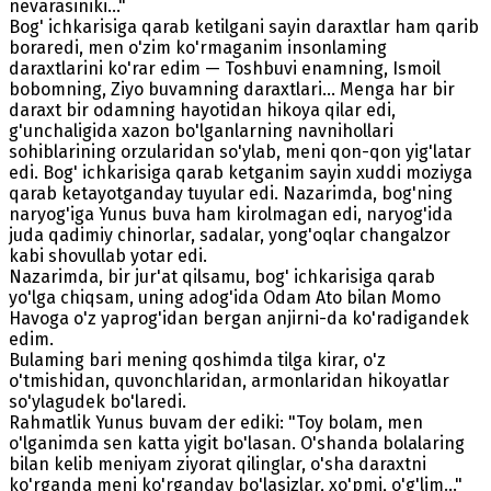
nevarasiniki..."
Bog' ichkarisiga qarab ketilgani sayin daraxtlar ham qarib
boraredi, men o'zim ko'rmaganim insonlaming
daraxtlarini ko'rar edim — Toshbuvi enamning, Ismoil
bobomning, Ziyo buvamning daraxtlari... Menga har bir
daraxt bir odamning hayotidan hikoya qilar edi,
g'unchaligida xazon bo'lganlarning navnihollari
sohiblarining orzularidan so'ylab, meni qon-qon yig'latar
edi. Bog' ichkarisiga qarab ketganim sayin xuddi moziyga
qarab ketayotganday tuyular edi. Nazarimda, bog'ning
naryog'iga Yunus buva ham kirolmagan edi, naryog'ida
juda qadimiy chinorlar, sadalar, yong'oqlar changalzor
kabi shovullab yotar edi.
Nazarimda, bir jur'at qilsamu, bog' ichkarisiga qarab
yo'lga chiqsam, uning adog'ida Odam Ato bilan Momo
Havoga o'z yaprog'idan bergan anjirni-da ko'radigandek
edim.
Bulaming bari mening qoshimda tilga kirar, o'z
o'tmishidan, quvonchlaridan, armonlaridan hikoyatlar
so'ylagudek bo'laredi.
Rahmatlik Yunus buvam der ediki: "Toy bolam, men
o'lganimda sen katta yigit bo'lasan. O'shanda bolalaring
bilan kelib meniyam ziyorat qilinglar, o'sha daraxtni
ko'rganda meni ko'rganday bo'lasizlar, xo'pmi, o'g'lim..."