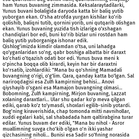
ham Yunus buvaning zimmasida. Keksalaraytadilarki,
Yunus buvani bolaligida daryoda katta bir baliq yutib
yuborgan ekan. O'sha atrofda yurgan kishilar ko'rib
qolishib, baliqni tutib, qornini yorib, uni qutqarib olishgan
ekan. Yunus buvaning yuzida tish izlariga o'xshagan
chandiqlari bor edi, buni ko'rib bizlar uni rostdan ham
baliq yutib yuborganiga ishonar edik.
Qishlog'imizda kimdir olamdan o'tsa, uni lahadga
qo'yganlaridan so'ng, qabr boshiga albatta bir daraxt
ko'chati o'tqazish odati bor edi. Yunus buva meni k
o'pincha boqqa olib kirardi, keyin har bir daraxtni
ko'rsatib, izohlardiki: "Mana bu qo'shning Mamadali
buvangning o'rigi, o'g'lim. Qara, qanday katta bo'lgan. Sal
nariroqdagisi esa Zulfi kampirning behisi... Anovi
qiyshayib o'sgani esa Mamajon buvangning olmasi...
Bobomning, Zulfi kampirning, Mirjon buvaning, Lazzat
xolaning daraxtlari... Ular shu qadar ko'p meva qilgan
ediki, qarab ko'z to'ymasdi, shoxlari egilib-sinib yotardi.
Bog'ning kiraverishida, chap tomonda mitti navnihollar,
xuddi egalari kabi, sal shabadada ham qaltirabgina turar
edilar. Yunus buvam der ediki, "Mana bu nihol - Asror
muallimning suvga cho'kib o’lgan o'n ikki yashar
qizchasining niholi... Bunisi esa Sadir so'fining norasida