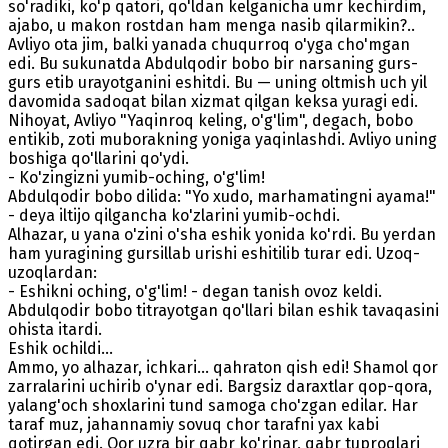
so'radiki, ko'p qatori, qo'ldan kelganicha umr kechirdim,
ajabo, u makon rostdan ham menga nasib qilarmikin?..
Avliyo ota jim, balki yanada chuqurroq o'yga cho'mgan
edi. Bu sukunatda Abdulqodir bobo bir narsaning gurs-
gurs etib urayotganini eshitdi. Bu — uning oltmish uch yil
davomida sadoqat bilan xizmat qilgan keksa yuragi edi.
Nihoyat, Avliyo "Yaqinroq keling, o'g'lim", degach, bobo
entikib, zoti muborakning yoniga yaqinlashdi. Avliyo uning
boshiga qo'llarini qo'ydi.
- Ko'zingizni yumib-oching, o'g'lim!
Abdulqodir bobo dilida: "Yo xudo, marhamatingni ayama!"
- deya iltijo qilgancha ko'zlarini yumib-ochdi.
Alhazar, u yana o'zini o'sha eshik yonida ko'rdi. Bu yerdan
ham yuragining gursillab urishi eshitilib turar edi. Uzoq-
uzoqlardan:
- Eshikni oching, o'g'lim! - degan tanish ovoz keldi.
Abdulqodir bobo titrayotgan qo'llari bilan eshik tavaqasini
ohista itardi.
Eshik ochildi...
Ammo, yo alhazar, ichkari... qahraton qish edi! Shamol qor
zarralarini uchirib o'ynar edi. Bargsiz daraxtlar qop-qora,
yalang'och shoxlarini tund samoga cho'zgan edilar. Har
taraf muz, jahannamiy sovuq chor tarafni yax kabi
qotirgan edi. Qor uzra bir qabr ko'rinar, qabr tuproqlari