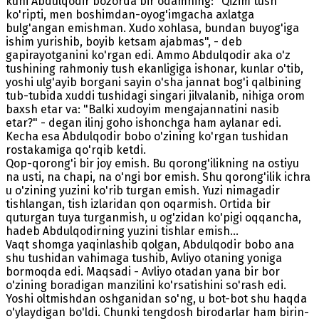
kuni Abdulqodir bozorda bir odamning: "Qizim tush
ko'ripti, men boshimdan-oyog'imgacha axlatga
bulg'angan emishman. Xudo xohlasa, bundan buyog'iga
ishim yurishib, boyib ketsam ajabmas", - deb
gapirayotganini ko'rgan edi. Ammo Abdulqodir aka o'z
tushining rahmoniy tush ekanligiga ishonar, kunlar o'tib,
yoshi ulg'ayib borgani sayin o'sha jannat bog'i qalbining
tub-tubida xuddi tushidagi singari jilvalanib, nihiga orom
baxsh etar va: "Balki xudoyim mengajannatini nasib
etar?" - degan ilinj goho ishonchga ham aylanar edi.
Kecha esa Abdulqodir bobo o'zining ko'rgan tushidan
rostakamiga qo'rqib ketdi.
Qop-qorong'i bir joy emish. Bu qorong'ilikning na ostiyu
na usti, na chapi, na o'ngi bor emish. Shu qorong'ilik ichra
u o'zining yuzini ko'rib turgan emish. Yuzi nimagadir
tishlangan, tish izlaridan qon oqarmish. Ortida bir
quturgan tuya turganmish, u og'zidan ko'pigi oqqancha,
hadeb Abdulqodirning yuzini tishlar emish...
Vaqt shomga yaqinlashib qolgan, Abdulqodir bobo ana
shu tushidan vahimaga tushib, Avliyo otaning yoniga
bormoqda edi. Maqsadi - Avliyo otadan yana bir bor
o'zining boradigan manzilini ko'rsatishini so'rash edi.
Yoshi oltmishdan oshganidan so'ng, u bot-bot shu haqda
o'ylaydigan bo'ldi. Chunki tengdosh birodarlar ham birin-