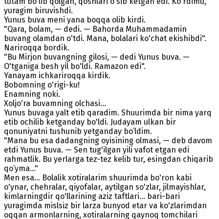
tutam bo'lib qolgan, qoshlari o'sib ketgan edi. Ko'rdimu,
yuragim biruvishdi.
Yunus buva meni yana boqqa olib kirdi.
"Qara, bolam, — dedi. — Bahorda Muhammadamin
buvang olamdan o'tdi. Mana, bolalari ko'chat ekishibdi".
Nariroqqa bordik.
"Bu Mirjon buvangning gilosi, — dedi Yunus buva. —
O'tganiga besh yil bo'ldi. Ramazon edi".
Yanayam ichkariroqqa kirdik.
Bobomning o'rigi-ku!
Enamning noki.
Xoljo'ra buvamning olchasi...
Yunus buvaga yalt etib qaradim. Shuurimda bir nima yarq
etib ochilib ketganday bo'ldi. Judayam ulkan bir
qonuniyatni tushunib yetganday bo’ldim.
"Mana bu esa dadangning oyisining olmasi, — deb davom
etdi Yunus buva. — Sen tug'ilgan yili vafot etgan edi
rahmatlik. Bu yerlarga tez-tez kelib tur, esingdan chiqarib
qo’yma..."
Men esa... Bolalik xotiralarim shuurimda bo'ron kabi
o'ynar, chehralar, qiyofalar, aytilgan so'zlar, jilmayishlar,
kimlarningdir qo'llarining aziz taftlari... bari-bari
yuragimda mislsiz bir larza bunyod etar va ko'zlarimdan
oqqan armonlarning, xotiralarning qaynoq tomchilari