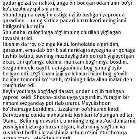
qadar go'zal va nafiski, unga bir boqqan odam umr bo'yi
ko'z uzolmay qolishi aniq.
Shundoqqina oyog'im ostiga uzilib tushgan yaproqqa
qaradimu... uning sirtida padari buzrukvorimning ismi
bitilganini ko'rdim!
Shu mahal qulog'imga o'g'limning chirillab yig'lagan
tovushi urildi.
Hushim darrov o'zimga keldi. Jonholatda o'girildim,
qarasam, emaklab borib sal naridagi sayozgina ariqchaga
tushib ketipti, suvning muzdayligidan qo'rqib yigiayotgan
ekan. Uni qo'limga oldimu, mahkam bag'rimga bosdim.
Sezganimdek, qaytib qaraganimda bog' yana g'oyib
bo'lgan edi. O'g'ilcham jajji qo'lchalari bilan bog' g'oyib
bo'lgan tomonni ko'rsatib, o'zining tilida allanimalar deb
chug'urlar edi.
Keyin yodimga bog'dagi daraxt, undan uzilib tushgan
yaproq keldi. Shosha-pisha uyga yugurdim. Yuragim bir
nimani sezganday potirlab urardi. Muyulishdan
ko'chamizga burildimu, tizzalarim bo'shashib ketdi.
Darvozamiz oldida mahallamiz kishilari to'plangan edilar.
Otam... Belining quvvatini, umrining eng mas'ud damlarini,
yoshligini bizlarga baxsh etgan, bizlarning sog'lom va
xushbaxt bo'lib ulg'ayishimiz uchun o'zini o'tu cho'qqa
urgan otam... olamdan o'tipti!