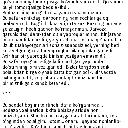
qo'shnimning tomorqasiga ko'zim tushib qoldi. Qo'shnim
bu yil tomorqasiga beda ekibdi.
Bedazorning adog'ida esa yana o'sha manzara.
Bu safar eshikdagi darbonning ham sochlariga oq
oralagan edi. Bog' ichi kuz edi, erta kuz. Kuzning bunaqa
go'zalligini hech qachon ko'rmaganman. Darvoza
qarshisidagi daraxtdan oltin yaproqlar mungli bir jarang
bilan bandidan uzilib, yerga sollana-sollana qo'nar edilar.
Uzilib tushayotganlari sonsiz-sanoqsiz edi, yerning beti
ko'z yetguniga qadar yaproqlar bilan qoplangan edi.
Axir har bir yaproqda bir ism yozilgan emasmidi?
Bu safar oyog'im ostiga kelib tushgan yaproqda
do'stimning ismi yozilgan edi. Bizlar tengdosh edik,
bolalikdan birga o'ynab katta bo'lgan edik. Bir vaqtda
uylangan edik, ko'p jihatdan taqdirimiz ham bir-
birimiznikiga o'xshab ketar edi.
* * *
Bu saodat bog'ini to'rtinchi daf a ko'rganimda...
Bedazor. Sal narida ikkita bolakay ariqda non
oqizishyapti. Shu ikki bolakayga qarab turibmanu, ko'z
o'ngimdan bolaligim... otam... onam... qaynoq nonlar lip-
lip o'tayotir... Ko'zdan esa milt-milt yosh oqayotir...