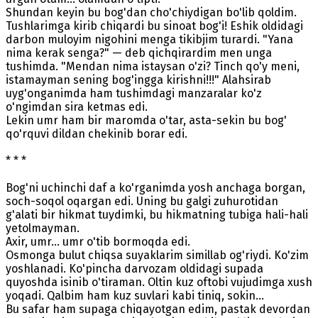
Shundan keyin bu bog'dan cho'chiydigan bo'lib qoldim.
Tushlarimga kirib chiqardi bu sinoat bog'i! Eshik oldidagi
darbon muloyim nigohini menga tikibjim turardi. "Yana
nima kerak senga?" — deb qichqirardim men unga
tushimda. "Mendan nima istaysan o'zi? Tinch qo'y meni,
istamayman sening bog'ingga kirishni!!!" Alahsirab
uyg'onganimda ham tushimdagi manzaralar ko'z
o'ngimdan sira ketmas edi.
Lekin umr ham bir maromda o'tar, asta-sekin bu bog'
qo'rquvi dildan chekinib borar edi.
* * *
Bog'ni uchinchi daf a ko'rganimda yosh anchaga borgan,
soch-soqol oqargan edi. Uning bu galgi zuhurotidan
g'alati bir hikmat tuydimki, bu hikmatning tubiga hali-hali
yetolmayman.
Axir, umr... umr o'tib bormoqda edi.
Osmonga bulut chiqsa suyaklarim simillab og'riydi. Ko'zim
yoshlanadi. Ko'pincha darvozam oldidagi supada
quyoshda isinib o'tiraman. Oltin kuz oftobi vujudimga xush
yoqadi. Qalbim ham kuz suvlari kabi tiniq, sokin...
Bu safar ham supaga chiqayotgan edim, pastak devordan