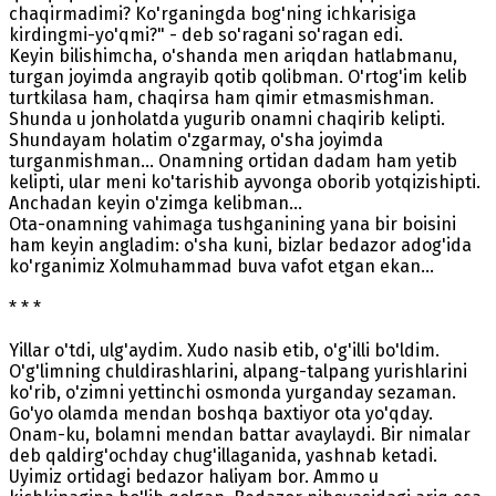
chaqirmadimi? Ko'rganingda bog'ning ichkarisiga
kirdingmi-yo'qmi?" - deb so'ragani so'ragan edi.
Keyin bilishimcha, o'shanda men ariqdan hatlabmanu,
turgan joyimda angrayib qotib qolibman. O'rtog'im kelib
turtkilasa ham, chaqirsa ham qimir etmasmishman.
Shunda u jonholatda yugurib onamni chaqirib kelipti.
Shundayam holatim o'zgarmay, o'sha joyimda
turganmishman... Onamning ortidan dadam ham yetib
kelipti, ular meni ko'tarishib ayvonga oborib yotqizishipti.
Anchadan keyin o'zimga kelibman...
Ota-onamning vahimaga tushganining yana bir boisini
ham keyin angladim: o'sha kuni, bizlar bedazor adog'ida
ko'rganimiz Xolmuhammad buva vafot etgan ekan...
* * *
Yillar o'tdi, ulg'aydim. Xudo nasib etib, o'g'illi bo'ldim.
O'g'limning chuldirashlarini, alpang-talpang yurishlarini
ko'rib, o'zimni yettinchi osmonda yurganday sezaman.
Go'yo olamda mendan boshqa baxtiyor ota yo'qday.
Onam-ku, bolamni mendan battar avaylaydi. Bir nimalar
deb qaldirg'ochday chug'illaganida, yashnab ketadi.
Uyimiz ortidagi bedazor haliyam bor. Ammo u