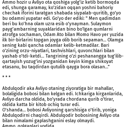
Ammo hozir u Avliyo ota qoshiga yolg'iz ketib bormoqda
edi, shunga qaramay, ko'zidan oqqan yoshni bahoriy
chechak iforini taratgan shabada siypalab-quritib, go'yo
bu odamni yupatar edi. Go'yo der ediki: " Men qadimdan
beri bu ko'hna olam uzra esib o'ynayman. Sulaymon
payg'ambarning suyaklaridan bino bo'lgan qumlarni
atrofga sochaman, Odam Ato bilan Momo Havo yer yuzida
ilk bir-birlarini topgan joyga olib borib sepaman... Olamga
sening kabi qancha odamlar kelib-ketmadilar. Bari
o'zining orzu-niyatlari, tashvishlari, quvonchlari bilan
yashab o'tdi-ketdi... Tangrining o'zi peshanangga tug'ilib-
qartayish yozug'ini yozganidan keyin kimga shikoyat
etasanu, bu taqdirdan qutulib qayga bora olasan..."
* * *
Abdulqodir aka Avliyo otaning ziyoratiga bir mahallar,
bolaligida bobosi bilan kelgan edi. Ichkariga kirganlarida,
Avliyo darcha oldida, bo'yrada chordana qurib o'tirar,
oldida katta bir kitob ochiq turar edi.
O'shanda... bobosi Avliyoning qarshisiga o'tirib, yoniga
Abdulqodirni chaqirdi. Abdulqodir bobosining Avliyo ota
bilan nimalami gaplashganini eslay olmaydi.
Ammo, qolganlari yodida.