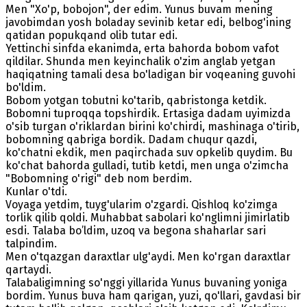
Men "Xo'p, bobojon", der edim. Yunus buvam mening
javobimdan yosh boladay sevinib ketar edi, belbog'ining
qatidan popukqand olib tutar edi.
Yettinchi sinfda ekanimda, erta bahorda bobom vafot
qildilar. Shunda men keyinchalik o'zim anglab yetgan
haqiqatning tamali desa bo'ladigan bir voqeaning guvohi
bo'ldim.
Bobom yotgan tobutni ko'tarib, qabristonga ketdik.
Bobomni tuproqqa topshirdik. Ertasiga dadam uyimizda
o'sib turgan o'riklardan birini ko'chirdi, mashinaga o'tirib,
bobomning qabriga bordik. Dadam chuqur qazdi,
ko'chatni ekdik, men paqirchada suv opkelib quydim. Bu
ko'chat bahorda gulladi, tutib ketdi, men unga o'zimcha
"Bobomning o'rigi" deb nom berdim.
Kunlar o'tdi.
Voyaga yetdim, tuyg'ularim o'zgardi. Qishloq ko'zimga
torlik qilib qoldi. Muhabbat sabolari ko'nglimni jimirlatib
esdi. Talaba bo’ldim, uzoq va begona shaharlar sari
talpindim.
Men o'tqazgan daraxtlar ulg'aydi. Men ko'rgan daraxtlar
qartaydi.
Talabaligimning so'nggi yillarida Yunus buvaning yoniga
bordim. Yunus buva ham qarigan, yuzi, qo'llari, gavdasi bir