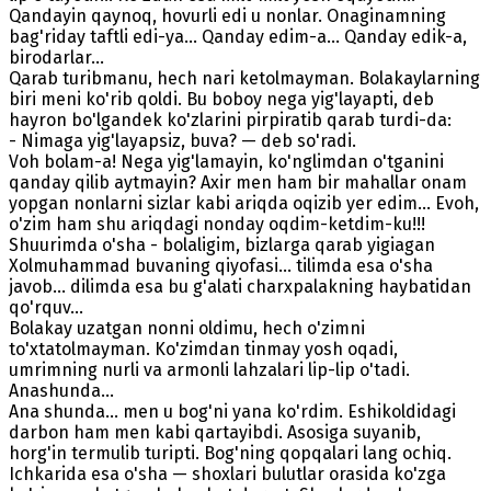
Qandayin qaynoq, hovurli edi u nonlar. Onaginamning
bag'riday taftli edi-ya... Qanday edim-a... Qanday edik-a,
birodarlar...
Qarab turibmanu, hech nari ketolmayman. Bolakaylarning
biri meni ko'rib qoldi. Bu boboy nega yig'layapti, deb
hayron bo'lgandek ko'zlarini pirpiratib qarab turdi-da:
- Nimaga yig'layapsiz, buva? — deb so'radi.
Voh bolam-a! Nega yig'lamayin, ko'nglimdan o'tganini
qanday qilib aytmayin? Axir men ham bir mahallar onam
yopgan nonlarni sizlar kabi ariqda oqizib yer edim... Evoh,
o'zim ham shu ariqdagi nonday oqdim-ketdim-ku!!!
Shuurimda o'sha - bolaligim, bizlarga qarab yigiagan
Xolmuhammad buvaning qiyofasi... tilimda esa o'sha
javob... dilimda esa bu g'alati charxpalakning haybatidan
qo'rquv...
Bolakay uzatgan nonni oldimu, hech o'zimni
to'xtatolmayman. Ko'zimdan tinmay yosh oqadi,
umrimning nurli va armonli lahzalari lip-lip o'tadi.
Anashunda...
Ana shunda... men u bog'ni yana ko'rdim. Eshikoldidagi
darbon ham men kabi qartayibdi. Asosiga suyanib,
horg'in termulib turipti. Bog'ning qopqalari lang ochiq.
Ichkarida esa o'sha — shoxlari bulutlar orasida ko'zga