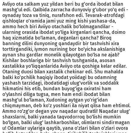
Avliyo ota salkam yuz yildan beri bu g'orda ibodat bilan
mashg'ul edi. Qalbida zarracha dunyoviy g'ubor yo'q edi -
oynaday toza va tiniq, nurafshon edi. Tevarak-atrofdagi
qishloqlar o'ramida jami yuz ming kishi yashasa-da,
ammo hech biri Aviiyo otachalik bo'lolmagandilar -
ularning orasida ibodat yo'liga kirganlari qancha, doimo
haq xizmatida bo'laman, deganlari qancha? Biroq
banning dilini dunyoning qandaydir bir tashvishi xira
torttirgandiki, iymon nurining bor bo'yicha akslanishiga
aynan shu gardlar monelik qilayotgan bo'lsa ne ajab?
Kishilar boshlariga bir tashvish tushganida, asosan
xastalikka yo'liqqanlarida Aviiyo ota qoshiga kelar edilar.
Otaning duosi bilan xastalik chekinar edi. Shu mahalda
balki ko'pchilik haqiqiy ibodat yoiidagi bu odamning
yashash tarzidagi, ibodatidagi ulug'vorlik va soddalik
hikmatini his etib, bundan buyog'iga oxiratni ham
o'ylashni diliga tugsa, men ham endi ibodat bilan
mashg'ul bo'laman, Xudoning aytgan yo'rig'idan
chiqmayman, deb ko'z yoshlari ila niyat qilsa ham ehtimol.
Ammo ro'zg'or degan yov naqadar qudratli! Naqadar ulug'
shaxslarni, balki yanada taqvodorroq bo'lishi mumkin
bo'lgan, balki ulug' lashkarboshilar, olimlarni sindirmagan
u! Odamlar uylariga qaytib, yana o'zlari bilan o'zlari ovora