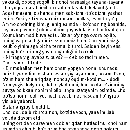
yaktakli, oppoq soqolli bir chol hassasiga tayana-tayana
shu yoqqa qarab imillab qadam tashlab kelayotgandi.
Adashmasam, o'shanda men sakkizmi-to'qqizmi yashar
edim. Yoki yetti yasharmikinman... xullas, esimda yo'q.
Ammo cholning kimligi aniq esimda - ko'chaning boshida,
loysuvoq uyining oldida doim quyoshda isinib o'tiradigan
Xolmuhammad buva edi u. Bizlar o'yinga ovora bo'lib,
uning yaqinlashganini sezmabmiz ham. Choi yonimizga
kelib o'yinimizga picha termulib turdi. Saldan keyin esa
uning ko'zlarining yoshlanganligini ko'rdik.
- Nimaga yig'layapsiz, buva? — deb so'radim men.
Chol, soqoli titrab:
- Bir mahallar men ham onam yopgan nonni shunaqa
oqizib yer edim, o'shani eslab yig'layapman, bolam. Evoh,
o'zim ham shu ariqdagi nonday oqdim-ketdim... - dedi.
Non yegisi kelyapti, deb o'yladimmi, har holda, o'zimning
suvga bo'kkan nonimni olib, unga uzatganim esimda. Choi
bo'lsa nonni oldi-yu, hech uyalib-netmasdan ho'ngrab
yig'lab yubordi.
Bizlar angrayib qoldik.
Choi qo'lida birburda non, ko'zida yosh, yana imillab
yo'lida davom etdi.
Uning ortidan qarayman deb ariqdan hatladimu, chol ham
esimdan chiqib, ko'zlarim baqraygancha qotib qoldim.