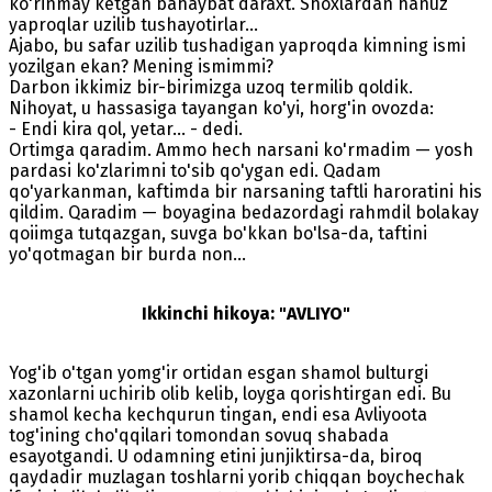
ko'rinmay ketgan bahaybat daraxt. Shoxlardan hanuz
yaproqlar uzilib tushayotirlar...
Ajabo, bu safar uzilib tushadigan yaproqda kimning ismi
yozilgan ekan? Mening ismimmi?
Darbon ikkimiz bir-birimizga uzoq termilib qoldik.
Nihoyat, u hassasiga tayangan ko'yi, horg'in ovozda:
- Endi kira qol, yetar... - dedi.
Ortimga qaradim. Ammo hech narsani ko'rmadim — yosh
pardasi ko'zlarimni to'sib qo'ygan edi. Qadam
qo'yarkanman, kaftimda bir narsaning taftli haroratini his
qildim. Qaradim — boyagina bedazordagi rahmdil bolakay
qoiimga tutqazgan, suvga bo'kkan bo'lsa-da, taftini
yo'qotmagan bir burda non...
Ikkinchi hikoya: "AVLIYO"
Yog'ib o'tgan yomg'ir ortidan esgan shamol bulturgi
xazonlarni uchirib olib kelib, loyga qorishtirgan edi. Bu
shamol kecha kechqurun tingan, endi esa Avliyoota
tog'ining cho'qqilari tomondan sovuq shabada
esayotgandi. U odamning etini junjiktirsa-da, biroq
qaydadir muzlagan toshlarni yorib chiqqan boychechak