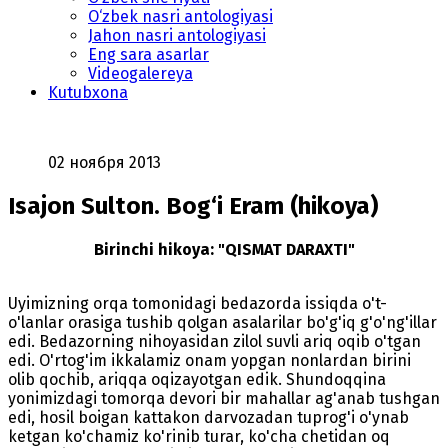
O‘zbek nasri antologiyasi
Jahon nasri antologiyasi
Eng sara asarlar
Videogalereya
Kutubxona
02 ноября 2013
Isajon Sulton. Bog‘i Eram (hikoya)
Birinchi hikoya: "QISMAT DARAXTI"
Uyimizning orqa tomonidagi bedazorda issiqda o't-
o'lanlar orasiga tushib qolgan asalarilar bo'g'iq g'o'ng'illar
edi. Bedazorning nihoyasidan zilol suvli ariq oqib o'tgan
edi. O'rtog'im ikkalamiz onam yopgan nonlardan birini
olib qochib, ariqqa oqizayotgan edik. Shundoqqina
yonimizdagi tomorqa devori bir mahallar ag'anab tushgan
edi, hosil boigan kattakon darvozadan tuprog'i o'ynab
ketgan ko'chamiz ko'rinib turar, ko'cha chetidan oq