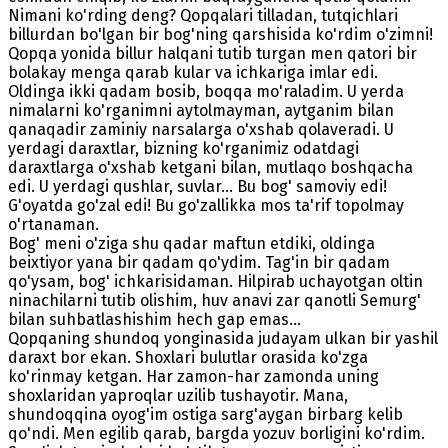
Nimani ko'rding deng? Qopqalari tilladan, tutqichlari
billurdan bo'lgan bir bog'ning qarshisida ko'rdim o'zimni!
Qopqa yonida billur halqani tutib turgan men qatori bir
bolakay menga qarab kular va ichkariga imlar edi.
Oldinga ikki qadam bosib, boqqa mo'raladim. U yerda
nimalarni ko'rganimni aytolmayman, aytganim bilan
qanaqadir zaminiy narsalarga o'xshab qolaveradi. U
yerdagi daraxtlar, bizning ko'rganimiz odatdagi
daraxtlarga o'xshab ketgani bilan, mutlaqo boshqacha
edi. U yerdagi qushlar, suvlar... Bu bog' samoviy edi!
G'oyatda go'zal edi! Bu go'zallikka mos ta'rif topolmay
o'rtanaman.
Bog' meni o'ziga shu qadar maftun etdiki, oldinga
beixtiyor yana bir qadam qo'ydim. Tag'in bir qadam
qo'ysam, bog' ichkarisidaman. Hilpirab uchayotgan oltin
ninachilarni tutib olishim, huv anavi zar qanotli Semurg'
bilan suhbatlashishim hech gap emas...
Qopqaning shundoq yonginasida judayam ulkan bir yashil
daraxt bor ekan. Shoxlari bulutlar orasida ko'zga
ko'rinmay ketgan. Har zamon-har zamonda uning
shoxlaridan yaproqlar uzilib tushayotir. Mana,
shundoqqina oyog'im ostiga sarg'aygan birbarg kelib
qo'ndi. Men egilib qarab, bargda yozuv borligini ko'rdim.