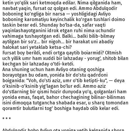
ketin yo'qlik sari ketmoqda edilar. Nima qilganida ham,
navbat yaqin, fursat oz qolgan edi. Ammo Abdulqodir
boboning ko'ngliga bir narsa — yoshligidagi Avliyo
boboning karomatiyu keyinchalik ko'rgan tushlari doimo
taskin berar edi. Shunday bo'lsa-da, safar vaqti
yaqinlashayotganini idrok etgan ruhi nima uchundir
vahimaga tushayotgan edi. Balki... balki bilib-bilmay
aytilgan bir so'z... bir nigoh... bir harakat uni abadiy
halokat sari yetaklab ketsa-chi?
Fursat boy berildi, endi ortga qaytib boiarmidi? Oltmish
uch yillik umr ham xuddi bir lahzaday - yorug', shitob bilan
kechgan bir lahzaday o'tdi-ketdi.
Ana shuning uchun ham Avliyo otaning qoshiga
borayotgan bu odam, yonida bir do'stu qadrdoni
boiganida: "Voh, do'sti aziz, umr o'tib ketipti-ku", — deya
o'ksinib-o'ksinib yig'lagan bo'lur edi. Ammo aziz
do'stlarning bir qismi hozir dunyoda yo'q, qolganlari ham
yonida emas, faqat, bahor chechagining bilinar-bilinmas
isini dimoqqa tutgancha shabada esar, u sharq tomondan
qoramtir bulutlarni tog' boshiga haydab olib kelar edi.
* * *
Abdulqodir bobo Avliyo ota yoniga yetib kelganida shorn