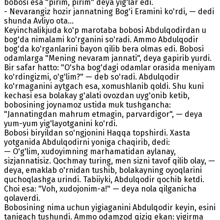
bobosi esa "pirim, pirim" deya yig'lar edi.
- Nevarangiz hozir jannatning Bog'i Eramini ko'rdi, — dedi
shunda Avliyo ota...
Keyinchalikjuda ko'p marotaba bobosi Abdulqodirdan u
bog'da nimalami ko'rganini so'radi. Ammo Abdulqodir
bog'da ko'rganlarini bayon qilib bera olmas edi. Bobosi
odamlarga "Mening nevaram jannati", deya gapirib yurdi.
Bir safar hatto: "O'sha bog'dagi odamlar orasida meniyam
ko'rdingizmi, o'g'lim?" — deb so'radi. Abdulqodir
ko'rmaganini aytgach esa, xomushlanib qoldi. Shu kuni
kechasi esa bolakay g'alati ovozdan uyg'onib ketib,
bobosining joynamoz ustida muk tushgancha:
"Jannatingdan mahrum etmagin, parvardigor", — deya
yum-yum yig'layotganini ko'rdi.
Bobosi biryildan so'ngjonini Haqqa topshirdi. Xasta
yotganida Abdulqodirni yoniga chaqirib, dedi:
— O'g'lim, xudoyimning marhamatidan aylanay,
sizjannatisiz. Qochmay turing, men sizni tavof qilib olay, —
deya, emaklab o'rnidan tushib, bolakayning oyoqlarini
quchoqlashga urindi. Tabiiyki, Abdulqodir qochib ketdi.
Choi esa: "Voh, xudojonim-a!" — deya nola qilganicha
qolaverdi.
Bobosining nima uchun yigiaganini Abdulqodir keyin, esini
tanigach tushundi. Ammo odamzod qiziq ekan: yigirma