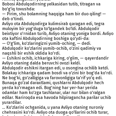
Bobosi Abdulqodirning yelkasidan tutib, titragan va
bo'g'iq tovushda:
— Pirim, shu bolamning haqqiga ham bir duo qiling! —
deb o'tindi.
Avliyo ota Abdulqodirga kulimsirab qaragan edi, tegra
muloyim bir yog'duga to'lgandek bo'ldi. Abdulqodir
beixtiyor o'rnidan turib, Avliyo otaning yoniga bordi. Avliyo
ota kaftini Abdulqodirning boshiga qo'ydi-da:
— O'g'lim, ko'zlaringizni yumib-oching, — dedi.
Abdulqodir ko'zlarini yumib-ochib, o'zini qadimiy va
naqshli bir eshik oldida ko'rdi.
— Eshikni ochib, ichkariga kiring, o'giim, — qayerdandir
Avliyo otaning dalda beruvchi ovozi keldi.
Abdulqodir eshikni itargan edi, u osongina ochilib ketdi.
Bolakay ichkariga qadam bosdi va o'zini bir bog'da ko'rdi.
Ne bog'ki, go'zalligiga va farovonligiga ta'rif yo'q edi.
Bunaqa go'zal daraxtlami, qushlarni Abdulqodir hech
yerda ko'rmagan edi. Bog'ning har yer-har yerida
odamlar ham ko'zga tashlanar, ular nur bilan o'ralgan
edilar. Nariroqda esa havoda hilpiragancha parilar uchib
yurardilar.
... Ko'zlarini ochganida, u yana Avliyo otaning nuroniy
chehrasini ko'rdi. Avliyo ota duoga qo'llarini ochib turar,