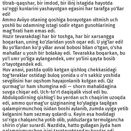
titrab-qaqshar, bir imdod, bir ilinj istagida hayotda
so'nggi kunlarini yashayotgan egasini har tarafga yo'llar
edi!
Ammo Aviiyo otaning qoshiga borayotgan oltmish uch
yoshli bu odamning istagi sodir etgan gunohlarining
mag'firati ham emas edi.
Hozir tevarakdagi har bir toshga, har bir xarsangga
boqarkan, uning ko'zlaridan yosh oqar edi. U yig'lar edi!
Bu yo'llardan ko'p yillar avval bobosi bilan o'tgan, o'sha
mahallar u yosh bir bolakay edi. Tevarakka boqarkan, bu
yo'l umr yo'liga aylangandek, umr yo'lini qayta bosib
o'tayotgandek edi.
Huv anavi, pastda qolib ketgan qishloq chekkasidagi
tog'teraklar ostidagi buloq yonida u o'n sakkiz yoshida
sevgilisini har oqshom hayajonlanib kutgan edi. Qiz
qurmag'ur ham shumgina edi — shorn mahalidagina
suvga chiqar edi. Uch-to'rt daqiqalik visol edi bu.
Abdulqodirning qishlog'i bu yerdan uch chaqirim uzoqda
edi, ammo qurmag'ur qizginaning ko'ylagiga taqilgan
qalampirmunchoq isidan boshi aylanib, zumda uyiga yetib
kelganini ham sezmay qolardi u. Keyin esa hovlidagi
so'riga chalqancha yotib olib, yulduzlarga termulgancha
shirin o'ylar surardi. Nazdida, hatto gullagan jiyda ham
qalampirmunchoq isini taratayotganday tuyular edi.