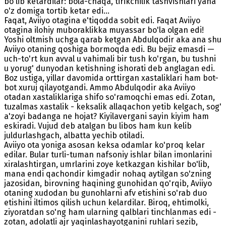
bo'lib ketardilar: bola-chaqa, tirikchilik tashvishlari yana
o'z domiga tortib ketar edi...
Faqat, Aviiyo otagina e'tiqodda sobit edi. Faqat Aviiyo
otagina ilohiy muboraklikka muyassar bo'la olgan edi!
Yoshi oltmish uchga qarab ketgan Abdulqodir aka ana shu
Aviiyo otaning qoshiga bormoqda edi. Bu bejiz emasdi —
uch-to'rt kun avval u vahimali bir tush ko'rgan, bu tushni
u yorug' dunyodan ketishning ishorati deb anglagan edi.
Boz ustiga, yillar davomida orttirgan xastaliklari ham bot-
bot xuruj qilayotgandi. Ammo Abdulqodir aka Aviiyo
otadan xastaliklariga shifo so'ramoqchi emas edi. Zotan,
tuzalmas xastalik - keksalik allaqachon yetib kelgach, sog'
a'zoyi badanga ne hojat? Kiyilavergani sayin kiyim ham
eskiradi. Vujud deb atalgan bu libos ham kun kelib
juldurlashgach, albatta yechib otiladi.
Aviiyo ota yoniga asosan keksa odamlar ko'proq kelar
edilar. Bular turli-tuman nafsoniy ishlar bilan imonlarini
xiralashtirgan, umrlarini zoye ketkazgan kishilar bo'lib,
mana endi qachondir kimgadir nohaq aytilgan so'zning
jazosidan, birovning haqining gunohidan qo'rqib, Aviiyo
otaning xudodan bu gunohlarni afv etishini so'rab duo
etishini iltimos qilish uchun kelardilar. Biroq, ehtimolki,
ziyoratdan so'ng ham ularning qalblari tinchlanmas edi -
zotan, adolatli ajr yaqinlashayotganini ruhlari sezib,