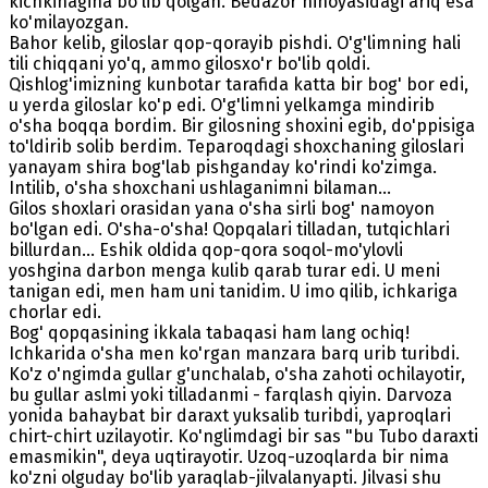
kichkinagina bo'lib qolgan. Bedazor nihoyasidagi ariq esa
ko'milayozgan.
Bahor kelib, giloslar qop-qorayib pishdi. O'g'limning hali
tili chiqqani yo'q, ammo gilosxo'r bo'lib qoldi.
Qishlog'imizning kunbotar tarafida katta bir bog' bor edi,
u yerda giloslar ko'p edi. O'g'limni yelkamga mindirib
o'sha boqqa bordim. Bir gilosning shoxini egib, do'ppisiga
to'ldirib solib berdim. Teparoqdagi shoxchaning giloslari
yanayam shira bog'lab pishganday ko'rindi ko'zimga.
Intilib, o'sha shoxchani ushlaganimni bilaman...
Gilos shoxlari orasidan yana o'sha sirli bog' namoyon
bo'lgan edi. O'sha-o'sha! Qopqalari tilladan, tutqichlari
billurdan... Eshik oldida qop-qora soqol-mo'ylovli
yoshgina darbon menga kulib qarab turar edi. U meni
tanigan edi, men ham uni tanidim. U imo qilib, ichkariga
chorlar edi.
Bog' qopqasining ikkala tabaqasi ham lang ochiq!
Ichkarida o'sha men ko'rgan manzara barq urib turibdi.
Ko'z o'ngimda gullar g'unchalab, o'sha zahoti ochilayotir,
bu gullar aslmi yoki tilladanmi - farqlash qiyin. Darvoza
yonida bahaybat bir daraxt yuksalib turibdi, yaproqlari
chirt-chirt uzilayotir. Ko'nglimdagi bir sas "bu Tubo daraxti
emasmikin", deya uqtirayotir. Uzoq-uzoqlarda bir nima
ko'zni olguday bo'lib yaraqlab-jilvalanyapti. Jilvasi shu