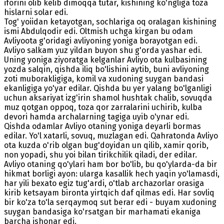
iforini olib kelib dimoqqa tutar, kishining ko'ngliga toza
hislarni solar edi.
Tog' yoiidan ketayotgan, sochlariga oq oralagan kishining
ismi Abdulqodir edi. Oltmish uchga kirgan bu odam
Avliyoota g'oridagi avliyoning yoniga borayotgan edi.
Avliyo salkam yuz yildan buyon shu g'orda yashar edi.
Uning yoniga ziyoratga kelganlar Avliyo ota kulbasining
yozda salqin, qishda iliq bo'lishini aytib, buni avliyoning
zoti muborakligiga, komil va xudoning suygan bandasi
ekanligiga yo'yar edilar. Qishda bu yer yalang bo'lganligi
uchun aksariyat izg'irin shamol hushtak chalib, sovuqda
muz qotgan oppoq, toza qor zarralarini uchirib, kulba
devori hamda archalarning tagiga uyib o'ynar edi.
Qishda odamlar Avliyo otaning yoniga deyarli bormas
edilar. Yo'l xatarli, sovuq, muzlagan edi. Qahratonda Avliyo
ota kuzda o'rib olgan bug'doyidan un qilib, xamir qorib,
non yopadi, shu yoi bilan tirikchilik qiladi, der edilar.
Avliyo otaning qo'ylari ham bor bo'lib, bu qo'ylarda-da bir
hikmat borligi ayon: ularga kasallik hech yaqin yo'lamasdi,
har yili bexato egiz tug'ardi, o'tlab archazorlar orasiga
kirib ketsayam bironta yirtqich daf qilmas edi. Har sovliq
bir ko'za to'la serqaymoq sut berar edi - buyam xudoning
suygan bandasiga ko'rsatgan bir marhamati ekaniga
barcha ishonar edi.