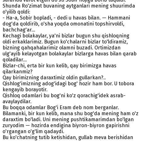
Shunda Ro'zimat buvaning aytganlari mening shuurimda
o'yilib qoldi:
- Ha-a, Sobir bopladi, - dedi u havas bilan. — Hammani
dog'da qoldirib, o'sha yoqda omonatini topshirvoldi,
bachchag'ar...
Kechagi bolakaylar, ya'ni bizlar bugun shu qishloqning
oldi erkaklarimiz. Bugun ko'chalarni bizlar to'ldiramiz,
bizning qahqahalarimiz olamni buzadi. Ortimizdan
ulg'ayib kelayotgan bolakaylar bizlarga havas bilan qarab
qoladilar...
Bizlar-chi, erta bir kun kelib, qay birimizga havas
qilarkanmiz?
Qay birimizning daraxtimiz oldin gullarkan?..
Qishlog'imizning adog'idagi bog' hozir ham bor. U tobora
kengayib borayotir.
Qishloq odamlari bu bog'ni ko'z qorachig'idek asrab-
avaylaydilar.
Bu boqqa odamlar Bog'i Eram deb nom berganlar.
Bilamanki, bir kun kelib, mana shu bog'da mening ham o'z
daraxtim bo'ladi. Uni mening pushtikamarimdan bo'lgan
zuryodim — hozirda endigina biyron-biyron gapirishni
o'rgangan o'g'lim qadaydi.
Bu ko'chatning tutib ketishidan, gullab meva berishidan