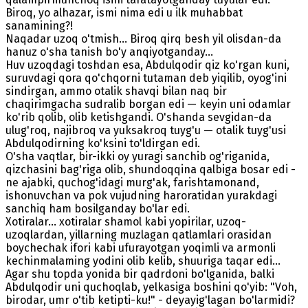
Biroq, yo alhazar, ismi nima edi u ilk muhabbat
sanamining?!
Naqadar uzoq o'tmish... Biroq qirq besh yil olisdan-da
hanuz o'sha tanish bo'y anqiyotganday...
Huv uzoqdagi toshdan esa, Abdulqodir qiz ko'rgan kuni,
suruvdagi qora qo'chqorni tutaman deb yiqilib, oyog'ini
sindirgan, ammo otalik shavqi bilan naq bir
chaqirimgacha sudralib borgan edi — keyin uni odamlar
ko'rib qolib, olib ketishgandi. O'shanda sevgidan-da
ulug'roq, najibroq va yuksakroq tuyg'u — otalik tuyg'usi
Abdulqodirning ko'ksini to'ldirgan edi.
O'sha vaqtlar, bir-ikki oy yuragi sanchib og'riganida,
qizchasini bag'riga olib, shundoqqina qalbiga bosar edi -
ne ajabki, quchog'idagi murg'ak, farishtamonand,
ishonuvchan va pok vujudning haroratidan yurakdagi
sanchiq ham bosilganday bo'lar edi.
Xotiralar... xotiralar shamol kabi yopirilar, uzoq-
uzoqlardan, yillarning muzlagan qatlamlari orasidan
boychechak ifori kabi ufurayotgan yoqimli va armonli
kechinmalaming yodini olib kelib, shuuriga taqar edi...
Agar shu topda yonida bir qadrdoni bo'lganida, balki
Abdulqodir uni quchoqlab, yelkasiga boshini qo'yib: "Voh,
birodar, umr o'tib ketipti-ku!" - deyayig'lagan bo'larmidi?