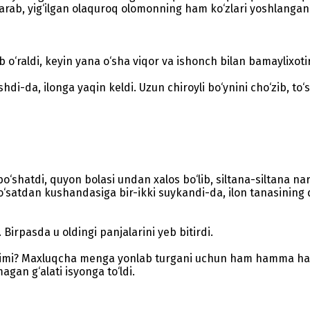
 qarab, yig‘ilgan olaquroq olomonning ham ko‘zlari yoshlangan
o‘raldi, keyin yana o‘sha viqor va ishonch bilan bamaylixotir 
da, ilonga yaqin keldi. Uzun chiroyli bo‘ynini cho‘zib, to‘s
bo‘shatdi, quyon bolasi undan xalos bo‘lib, siltana-siltana na
o‘satdan kushandasiga bir-ikki suykandi-da, ilon tanasining d
 Birpasda u oldingi panjalarini yeb bitirdi.
imi? Maxluqcha menga yonlab turgani uchun ham hamma harak
gan g‘alati isyonga to‘ldi.