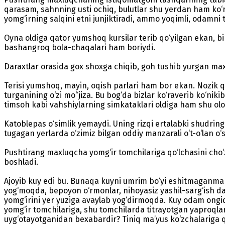
qarasam, sahnning usti ochiq, bulutlar shu yerdan ham ko‘r
yomg‘irning salqini etni junjiktiradi, ammo yoqimli, odamni t
Oyna oldiga qator yumshoq kursilar terib qo‘yilgan ekan, bi
bashangroq bola-chaqalari ham boriydi.
Daraxtlar orasida gox shoxga chiqib, goh tushib yurgan ma
Terisi yumshoq, mayin, oqish parlari ham bor ekan. Nozik qi
turganining o‘zi mo‘‘jiza. Bu bog‘da bizlar ko‘raverib ko‘ni
timsoh kabi vahshiylarning simkataklari oldiga ham shu ol
Katoblepas o‘simlik yemaydi. Uning rizqi ertalabki shudrin
tugagan yerlarda o‘zimiz bilgan oddiy manzarali o‘t-o‘lan o‘s
Pushtirang maxluqcha yomg‘ir tomchilariga qo‘lchasini cho‘
boshladi.
Ajoyib kuy edi bu. Bunaqa kuyni umrim bo‘yi eshitmaganman. H
yog‘moqda, bepoyon o‘rmonlar, nihoyasiz yashil-sarg‘ish da
yomg‘irini yer yuziga avaylab yog‘dirmoqda. Kuy odam ongid
yomg‘ir tomchilariga, shu tomchilarda titrayotgan yaproqla
uyg‘otayotganidan bexabardir? Tiniq ma’yus ko‘zchalariga 