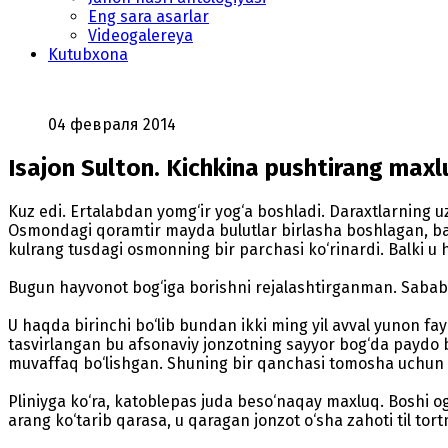
Eng sara asarlar
Videogalereya
Kutubxona
04 февраля 2014
Isajon Sulton. Kichkina pushtirang maxl
Kuz edi. Ertalabdan yomg‘ir yog‘a boshladi. Daraxtlarning
Osmondagi qoramtir mayda bulutlar birlasha boshlagan, ba’z
kulrang tusdagi osmonning bir parchasi ko‘rinardi. Balki u
Bugun hayvonot bog‘iga borishni rejalashtirganman. Sababi,
U haqda birinchi bo‘lib bundan ikki ming yil avval yunon f
tasvirlangan bu afsonaviy jonzotning sayyor bog‘da paydo bo
muvaffaq bo‘lishgan. Shuning bir qanchasi tomosha uchun t
Pliniyga ko‘ra, katoblepas juda beso‘naqay maxluq. Boshi og‘
arang ko‘tarib qarasa, u qaragan jonzot o‘sha zahoti til tort