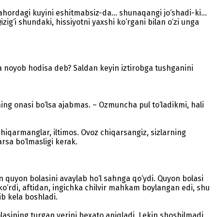
Bahordagi kuyini eshitmabsiz-da... shunaqangi jo‘shadi-ki...
g‘i shundaki, hissiyotni yaxshi ko‘rgani bilan o‘zi unga
da noyob hodisa deb? Saldan keyin iztirobga tushganini
ing onasi bo‘lsa ajabmas. – Ozmuncha pul to‘ladikmi, hali
hiqarmanglar, iltimos. Ovoz chiqarsangiz, sizlarning
arsa bo‘lmasligi kerak.
an quyon bolasini avaylab ho‘l sahnga qo‘ydi. Quyon bolasi
 ko‘rdi, aftidan, ingichka chilvir mahkam boylangan edi, shu
ib kela boshladi.
bolasining turgan yerini bexato aniqladi. Lekin shoshilmadi,