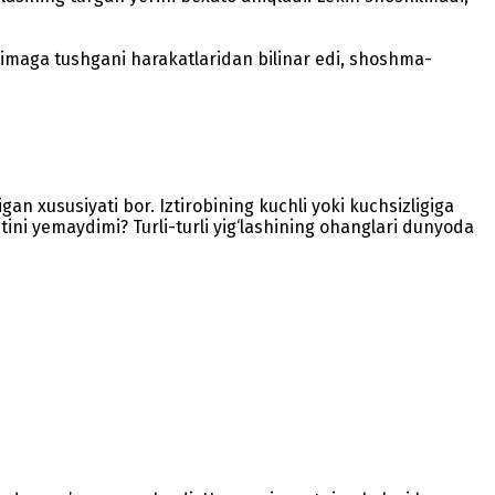
osimaga tushgani harakatlaridan bilinar edi, shoshma-
gan xususiyati bor. Iztirobining kuchli yoki kuchsizligiga
ini yemaydimi? Turli-turli yig‘lashining ohanglari dunyoda