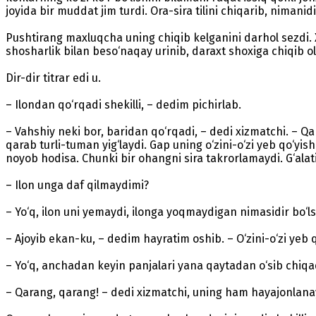
joyida bir muddat jim turdi. Ora-sira tilini chiqarib, nimani
Pushtirang maxluqcha uning chiqib kelganini darhol sezdi. 
shosharlik bilan beso‘naqay urinib, daraxt shoxiga chiqib ol
Dir-dir titrar edi u.
– Ilondan qo‘rqadi shekilli, – dedim pichirlab.
– Vahshiy neki bor, baridan qo‘rqadi, – dedi xizmatchi. – Qan
qarab turli-tuman yig‘laydi. Gap uning o‘zini-o‘zi yeb qo‘y
noyob hodisa. Chunki bir ohangni sira takrorlamaydi. G‘alati
– Ilon unga daf qilmaydimi?
– Yo‘q, ilon uni yemaydi, ilonga yoqmaydigan nimasidir bo‘ls
– Ajoyib ekan-ku, – dedim hayratim oshib. – O‘zini-o‘zi yeb 
– Yo‘q, anchadan keyin panjalari yana qaytadan o‘sib chiqad
– Qarang, qarang! – dedi xizmatchi, uning ham hayajonlanay