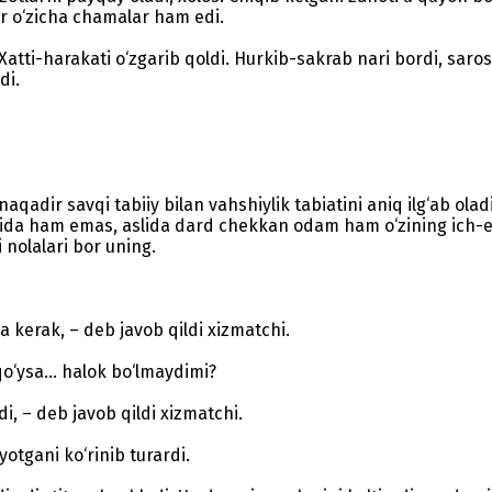
dir o‘zicha chamalar ham edi.
Xatti-harakati o‘zgarib qoldi. Hurkib-sakrab nari bordi, sar
di.
aqadir savqi tabiiy bilan vahshiylik tabiatini aniq ilg‘ab oladi
ishida ham emas, aslida dard chekkan odam ham o‘zining ich-et
 nolalari bor uning.
a kerak, – deb javob qildi xizmatchi.
qo‘ysa... halok bo‘lmaydimi?
i, – deb javob qildi xizmatchi.
otgani ko‘rinib turardi.