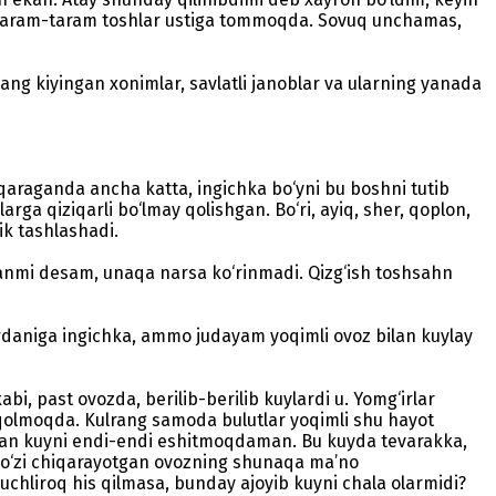
tir taram-taram toshlar ustiga tommoqda. Sovuq unchamas,
ang kiyingan xonimlar, savlatli janoblar va ularning yanada
 qaraganda ancha katta, ingichka bo‘yni bu boshni tutib
rga qiziqarli bo‘lmay qolishgan. Bo‘ri, ayiq, sher, qoplon,
ik tashlashadi.
hganmi desam, unaqa narsa ko‘rinmadi. Qizg‘ish toshsahn
birdaniga ingichka, ammo judayam yoqimli ovoz bilan kuylay
i, past ovozda, berilib-berilib kuylardi u. Yomg‘irlar
b qolmoqda. Kulrang samoda bulutlar yoqimli shu hayot
digan kuyni endi-endi eshitmoqdaman. Bu kuyda tevarakka,
 u o‘zi chiqarayotgan ovozning shunaqa ma’no
chliroq his qilmasa, bunday ajoyib kuyni chala olarmidi?