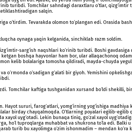
inib turibdi. Tomchilar sahndagi daraxtlaru o‘tlar, qizg‘im
etiklashtiradigan salqin.
riga o‘tirdim. Tevarakda olomon to‘plangan edi. Orasida bash
xluqcha oynaga yaqin kelganida, sinchiklab razm soldim.
zg‘imtir-sarg‘ish naqshlari ko‘rinib turibdi. Boshi gavdasiga
kib ketgan boshqa hayvonlar ham bor, ular allaqachonoq odamla
omon kelib bolalariga tomosha qildiradi, mayda-chuyda yegul
g va o‘rmonda o‘sadigan g‘alati bir giyoh. Yemishini opkelis
ibdi.
zdi. Tomchilar kaftiga tushganidan xursand bo‘ldi shekilli, 
ayot sururi, farog‘atlari, yomg‘irning yog‘ishiga madhiya kab
lalar birday chayqalmoqda. O‘tlarning poyalari egilib-egili
a xayol uyg‘otadi. Lekin bunaqa tiniq, go‘zal xayol uyg‘ota
rga, ho‘l tuproqlarga muhabbat va shukrona to‘la edi. Balki
qarab turib bu xayolimga o‘zim ishonmadim – mendan ko‘ra ku