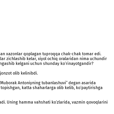
higan xazonlar qoplagan tuproqqa chak-chak tomar edi.
r zichlashib kelar, xiyol ochiq oralaridan nima uchundir
mingashib kelgani uchun shunday ko‘rinayotgandir?
nzot olib kelinibdi.
ng “Muborak Antoniyning tubanlashuvi” degan asarida
topishgan, katta shaharlarga olib kelib, ko‘paytirishga
uradi. Uning hamma vahshati ko‘zlarida, vazmin qovoqlarini