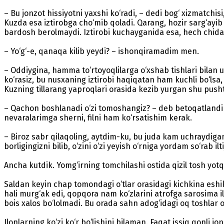
– Bu jonzot hissiyotni yaxshi ko‘radi, – dedi bog‘ xizmatchis
Kuzda esa iztirobga cho‘mib qoladi. Qarang, hozir sarg‘ayib
bardosh berolmaydi. Iztirobi kuchayganida esa, hech chida
– Yo‘g‘-e, qanaqa kilib yeydi? – ishonqiramadim men.
– Oddiygina, hamma to‘rtoyoqlilarga o‘xshab tishlari bilan 
ko‘rasiz, bu nusxaning iztirobi haqiqatan ham kuchli bo‘lsa,
Kuzning tillarang yaproqlari orasida kezib yurgan shu pus
– Qachon boshlanadi o‘zi tomoshangiz? – deb betoqatlandi ti
nevaralarimga sherni, filni ham ko‘rsatishim kerak.
– Biroz sabr qilaqoling, aytdim-ku, bu juda kam uchraydigan
borligingizni bilib, o‘zini o‘zi yeyish o‘rniga yordam so‘ra
Ancha kutdik. Yomg‘irning tomchilashi ostida qizil tosh yotqi
Saldan keyin chap tomondagi o‘tlar orasidagi kichkina eshikc
hali murg‘ak edi, qopqora nam ko‘zlarini atrofga sarosima il
bois xalos bo‘lolmadi. Bu orada sahn adog‘idagi oq toshlar 
Ilonlarning ko‘zi ko‘r bo‘lishini bilaman. Faqat issiq qonli 