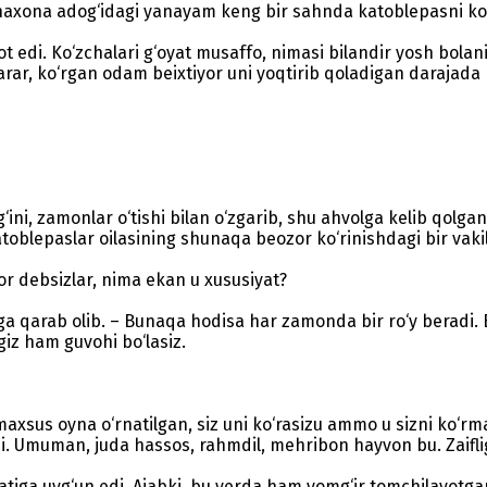
haxona adog‘idagi yanayam keng bir sahnda katoblepasni ko‘
 edi. Ko‘zchalari g‘oyat musaffo, nimasi bilandir yosh bolani
arar, ko‘rgan odam beixtiyor uni yoqtirib qoladigan darajada
‘g‘ini, zamonlar o‘tishi bilan o‘zgarib, shu ahvolga kelib qo
atoblepaslar oilasining shunaqa beozor ko‘rinishdagi bir vakil
 bor debsizlar, nima ekan u xususiyat?
iga qarab olib. – Bunaqa hodisa har zamonda bir ro‘y beradi.
giz ham guvohi bo‘lasiz.
axsus oyna o‘rnatilgan, siz uni ko‘rasizu ammo u sizni ko‘rma
di. Umuman, juda hassos, rahmdil, mehribon hayvon bu. Zaifl
iga uyg‘un edi. Ajabki, bu yerda ham yomg‘ir tomchilayotgan