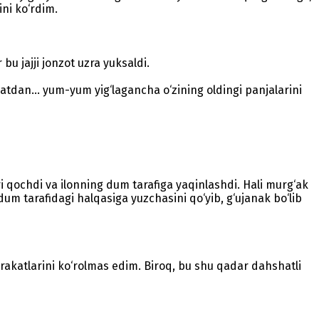
ini ko‘rdim.
bu jajji jonzot uzra yuksaldi.
atdan... yum-yum yig‘lagancha o‘zining oldingi panjalarini
ri qochdi va ilonning dum tarafiga yaqinlashdi. Hali murg‘ak
um tarafidagi halqasiga yuzchasini qo‘yib, g‘ujanak bo‘lib
atlarini ko‘rolmas edim. Biroq, bu shu qadar dahshatli