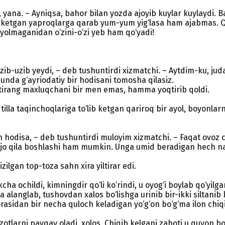
i, yana. – Ayniqsa, bahor bilan yozda ajoyib kuylar kuylaydi. 
 ketgan yaproqlarga qarab yum-yum yig‘lasa ham ajabmas. Qizi
yolmaganidan o‘zini-o‘zi yeb ham qo‘yadi!
uzib-uzib yeydi, – deb tushuntirdi xizmatchi. – Aytdim-ku, ju
 unda g‘ayriodatiy bir hodisani tomosha qilasiz.
htirang maxluqchani bir men emas, hamma yoqtirib qoldi.
lla taqinchoqlariga to‘lib ketgan qariroq bir ayol, boyonlarn
 hodisa, – deb tushuntirdi muloyim xizmatchi. – Faqat ovoz c
b iltijo qila boshlashi ham mumkin. Unga umid beradigan hech n
zilgan top-toza sahn xira yiltirar edi.
ha ochildi, kimningdir qo‘li ko‘rindi, u oyog‘i boylab qo‘yilg
a alanglab, tushovdan xalos bo‘lishga urinib bir-ikki siltanib
orasidan bir necha quloch keladigan yo‘g‘on bo‘g‘ma ilon chiq
jonzotlarni payqay oladi, xolos. Chiqib kelgani zahoti u quyon 