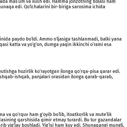
rajada mas’um va xush edi. Hamma jonzotning bolasi ham
naqa edi. Qo‘lchalarini bir-biriga sarosima ichida
qinida paydo bo‘ldi. Ammo o‘ljasiga tashlanmadi, balki yana
lqasi katta va yo‘g‘on, dumga yaqin ikkinchi o‘rami esa
i yutishga hozirlik ko‘rayotgan ilonga qo‘rqa-pisa qarar edi.
ishqab-ishqab, panjalari orasidan ilonga qarab-qarab,
 va qo‘rquv ham g‘oyib bo‘lib, itoatkorlik va mute’lik
dasining qarshisida qimir etmay turardi. Bu tur gazandalar
ib yig‘lay boshladi. Yig‘isi ham kuy edi. Shunaqangi mungli,