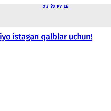
OʼZ
ЎЗ
РУ
EN