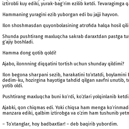
iztirobli kuy ediki, yurak-bag‘rim ezilib ketdi. Tevaragimga
Hammaning yuragini ezib yuborgan edi bu jajji hayvon.
Ilon shoshmasdan quyonbolasining atrofida halqa hosil qilib 
Shunda pushtirang maxluqcha sakrab daraxtdan pastga tushdi-
g‘ajiy boshladi.
Hamma dong qotib qoldi!
Ajabo, ilonnning diqqatini tortish uchun shunday qildimi?
Ilon begona sharpani sezib, harakatini to‘xtatdi, boylamini 
dedim-ku, hozirgina hayotiga tahdid qilgan xavfni unutib, t
yotib oldi.
Pushtirang maxluqcha buni ko‘rdi, ko‘zlari yolqinlanib ketdi.
Ajabki, qon chiqmas edi. Yoki chiqsa ham menga ko‘rinmad
manzara ediki, qalbim iztirobga va o‘zim ham tushunib yetma
– To‘xtanglar, hoy badbaxtlar! – deb baqirib yubordim.