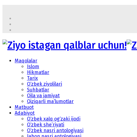
Maqolalar
Islom
Hikmatlar
Tarix
O‘zbek ziyolilari
Suhbatlar
Oila va jamiyat
Qiziqarli ma’lumotlar
Matbuot
Adabiyot
O‘zbek xalq og‘zaki ijodi
O‘zbek she’riyati
O‘zbek nasri antologiyasi
Jahon nasri antologiyasi