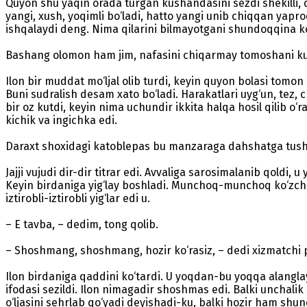
Quyon shu yaqin orada turgan kushandasini sezdi shekilli, 
yangi, xush, yoqimli bo‘ladi, hatto yangi unib chiqqan yapr
ishqalaydi deng. Nima qilarini bilmayotgani shundoqqina ko‘
Bashang olomon ham jim, nafasini chiqarmay tomoshani k
Ilon bir muddat mo‘ljal olib turdi, keyin quyon bolasi tomon 
Buni sudralish desam xato bo‘ladi. Harakatlari uyg‘un, tez,
bir oz kutdi, keyin nima uchundir ikkita halqa hosil qilib o‘
kichik va ingichka edi.
Daraxt shoxidagi katoblepas bu manzaraga dahshatga tushi
Jajji vujudi dir-dir titrar edi. Avvaliga sarosimalanib qoldi,
Keyin birdaniga yig‘lay boshladi. Munchoq-munchoq ko‘zchal
iztirobli-iztirobli yig‘lar edi u.
– E tavba, – dedim, tong qolib.
– Shoshmang, shoshmang, hozir ko‘rasiz, – dedi xizmatchi p
Ilon birdaniga qaddini ko‘tardi. U yoqdan-bu yoqqa alanglay
ifodasi sezildi. Ilon nimagadir shoshmas edi. Balki unchali
o‘ljasini sehrlab qo‘yadi deyishadi-ku, balki hozir ham shu