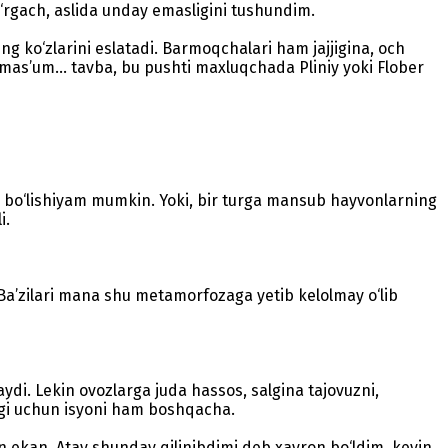
rgach, aslida unday emasligini tushundim.
ng ko‘zlarini eslatadi. Barmoqchalari ham jajjigina, och
 mas’um... tavba, bu pushti maxluqchada Pliniy yoki Flober
lgan bo‘lishiyam mumkin. Yoki, bir turga mansub hayvonlarning
i.
 Ba’zilari mana shu metamorfozaga yetib kelolmay o‘lib
ydi. Lekin ovozlarga juda hassos, salgina tajovuzni,
igi uchun isyoni ham boshqacha.
 ekan. Atay shunday qilinibdimi deb xayron bo‘ldim, keyin