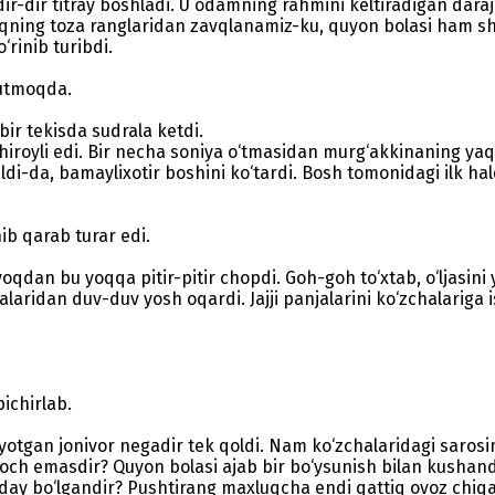
dir-dir titray boshladi. U odamning rahmini keltiradigan da
oqning toza ranglaridan zavqlanamiz-ku, quyon bolasi ham shu
rinib turibdi.
utmoqda.
bir tekisda sudrala ketdi.
 chiroyli edi. Bir necha soniya o‘tmasidan murg‘akkinaning ya
raldi-da, bamaylixotir boshini ko‘tardi. Bosh tomonidagi ilk ha
b qarab turar edi.
 u yoqdan bu yoqqa pitir-pitir chopdi. Goh-goh to‘xtab, o‘ljasin
aridan duv-duv yosh oqardi. Jajji panjalarini ko‘zchalariga 
ichirlab.
otgan jonivor negadir tek qoldi. Nam ko‘zchalaridagi sarosima
k och emasdir? Quyon bolasi ajab bir bo‘ysunish bilan kushan
nday bo‘lgandir? Pushtirang maxluqcha endi qattiq ovoz chiqar