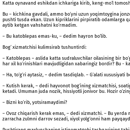
Katta oynavand eshikdan ichkariga kirib, keng-mo‘l tomos
Bu – kichkina gavdali, ammo bo‘yni uzun yoqimtoygina jonzot
pushti tusda ekan. Uzun kipriklarini pirpiratib odamlarga q
aytib ketgan vahshatni ko‘rmadim.
– Bu katoblepas emas-ku, – dedim hayron bo‘lib.
Bog‘ xizmatchisi kulimsirab tushuntirdi:
– Katoblepas – aslida katta sudraluvchilar oilasining bir bo
har xil ko‘rinishlari mavjudligidan xabaringiz bordir? Bu - k
– Ha, to‘g‘ri aytasiz, – dedim tasdiqlab. – G‘alati xususiyati
– Kutish kerak, – dedi hayvonot bog‘ining xizmatchisi, soat
ketadi. Umuman juda nozik, hissiyotli jonivor bu. Hozir o‘zin
– Bizni ko‘rib, yotsiramaydimi?
– Ovoz chiqarish kerak emas, – dedi xizmatchi. – Bu yerda m
zarracha zulmni darrov sezadi, xiyol yolg‘onni ham payqay
Pushtirang maxluqchaning istiqomatgohi tashqarining tabiat