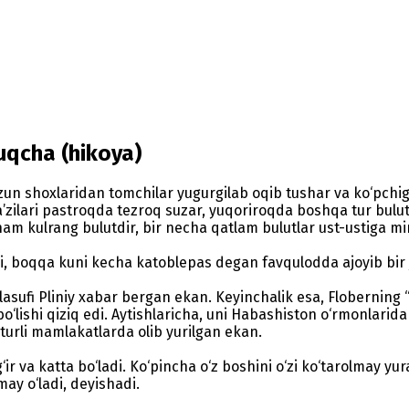
uqcha (hikoya)
 uzun shoxlaridan tomchilar yugurgilab oqib tushar va ko‘pc
ilari pastroqda tezroq suzar, yuqoriroqda boshqa tur bulutla
 ham kulrang bulutdir, bir necha qatlam bulutlar ust-ustiga 
 boqqa kuni kecha katoblepas degan favqulodda ajoyib bir jo
aylasufi Pliniy xabar bergan ekan. Keyinchalik esa, Floberni
‘lishi qiziq edi. Aytishlaricha, uni Habashiston o‘rmonlarida 
urli mamlakatlarda olib yurilgan ekan.
ir va katta bo‘ladi. Ko‘pincha o‘z boshini o‘zi ko‘tarolmay y
may o‘ladi, deyishadi.