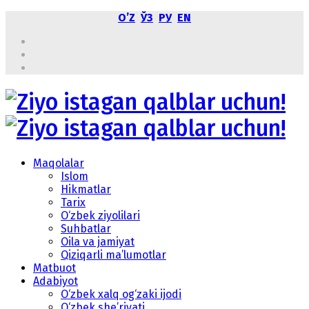
OʼZ
ЎЗ
РУ
EN
Maqolalar
Islom
Hikmatlar
Tarix
O‘zbek ziyolilari
Suhbatlar
Oila va jamiyat
Qiziqarli ma’lumotlar
Matbuot
Adabiyot
O‘zbek xalq og‘zaki ijodi
O‘zbek she’riyati