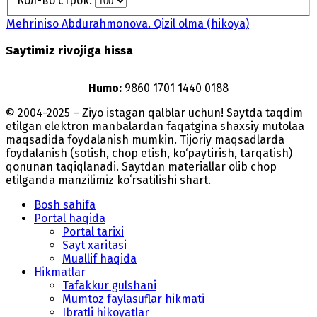
Кол-во строк:
Mehriniso Abdurahmonova. Qizil olma (hikoya)
Saytimiz rivojiga hissa
Humo:
9860 1701 1440 0188
© 2004-2025 – Ziyo istagan qalblar uchun! Saytda taqdim
etilgan elektron manbalardan faqatgina shaxsiy mutolaa
maqsadida foydalanish mumkin. Tijoriy maqsadlarda
foydalanish (sotish, chop etish, ko‘paytirish, tarqatish)
qonunan taqiqlanadi. Saytdan materiallar olib chop
etilganda manzilimiz koʻrsatilishi shart.
Bosh sahifa
Portal haqida
Portal tarixi
Sayt xaritasi
Muallif haqida
Hikmatlar
Tafakkur gulshani
Mumtoz faylasuflar hikmati
Ibratli hikoyatlar