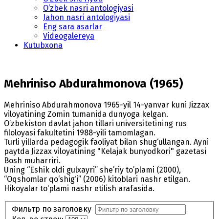
O‘zbek nasri antologiyasi
Jahon nasri antologiyasi
Eng sara asarlar
Videogalereya
Kutubxona
Mehriniso Abdurahmonova (1965)
Mehriniso Abdurahmonova 1965-yil 14-yanvar kuni Jizzax
viloyatining Zomin tumanida dunyoga kelgan.
O’zbekiston davlat jahon tillari universitetining rus
filoloyasi fakultetini 1988-yili tamomlagan.
Turli yillarda pedagogik faoliyat bilan shug‘ullangan. Ayni
paytda Jizzax viloyatining "Kelajak bunyodkori" gazetasi
Bosh muharriri.
Uning “Eshik oldi gulxayri” she’riy to’plami (2000),
“Oqshomlar qo‘shig‘i” (2006) kitoblari nashr etilgan.
Hikoyalar to‘plami nashr etilish arafasida.
Фильтр по заголовку