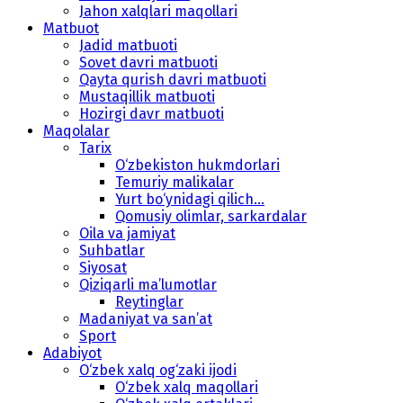
Jahon xalqlari maqollari
Matbuot
Jadid matbuoti
Sovet davri matbuoti
Qayta qurish davri matbuoti
Mustaqillik matbuoti
Hozirgi davr matbuoti
Maqolalar
Tarix
O‘zbekiston hukmdorlari
Temuriy malikalar
Yurt bo‘ynidagi qilich...
Qomusiy olimlar, sarkardalar
Oila va jamiyat
Suhbatlar
Siyosat
Qiziqarli ma’lumotlar
Reytinglar
Madaniyat va san’at
Sport
Adabiyot
O‘zbek xalq og‘zaki ijodi
O‘zbek xalq maqollari