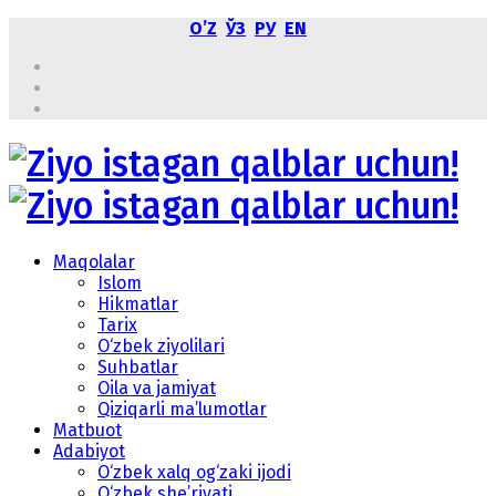
OʼZ
ЎЗ
РУ
EN
Maqolalar
Islom
Hikmatlar
Tarix
O‘zbek ziyolilari
Suhbatlar
Oila va jamiyat
Qiziqarli ma’lumotlar
Matbuot
Adabiyot
O‘zbek xalq og‘zaki ijodi
O‘zbek she’riyati