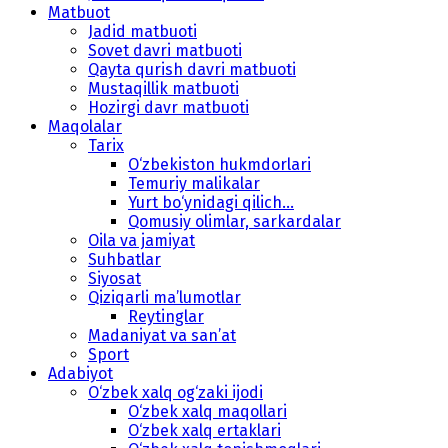
Matbuot
Jadid matbuoti
Sovet davri matbuoti
Qayta qurish davri matbuoti
Mustaqillik matbuoti
Hozirgi davr matbuoti
Maqolalar
Tarix
O‘zbekiston hukmdorlari
Temuriy malikalar
Yurt bo‘ynidagi qilich...
Qomusiy olimlar, sarkardalar
Oila va jamiyat
Suhbatlar
Siyosat
Qiziqarli ma’lumotlar
Reytinglar
Madaniyat va san’at
Sport
Adabiyot
O‘zbek xalq og‘zaki ijodi
O‘zbek xalq maqollari
O‘zbek xalq ertaklari