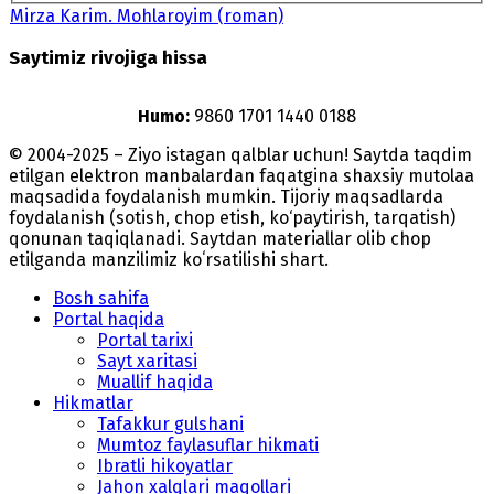
Mirza Karim. Mohlaroyim (roman)
Saytimiz rivojiga hissa
Humo:
9860 1701 1440 0188
© 2004-2025 – Ziyo istagan qalblar uchun! Saytda taqdim
etilgan elektron manbalardan faqatgina shaxsiy mutolaa
maqsadida foydalanish mumkin. Tijoriy maqsadlarda
foydalanish (sotish, chop etish, ko‘paytirish, tarqatish)
qonunan taqiqlanadi. Saytdan materiallar olib chop
etilganda manzilimiz koʻrsatilishi shart.
Bosh sahifa
Portal haqida
Portal tarixi
Sayt xaritasi
Muallif haqida
Hikmatlar
Tafakkur gulshani
Mumtoz faylasuflar hikmati
Ibratli hikoyatlar
Jahon xalqlari maqollari