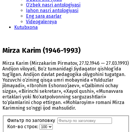
O‘zbek nasri antologiyasi
Jahon nasri antologiyasi
Eng sara asarlar
Videogalereya
Kutubxona
Mirza Karim (1946-1993)
Mirza Karim (Mirzakarim Pirmatov, 27.12.1946 — 27.03.1993)
Andijon viloyati, Bo‘z tumanidagi Jiydaqator qishlog‘ida
tug‘ilgan. Andijon davlat pedagogika oliygohini tugatgan.
Yozuvchi o‘zining qisqa umri mobaynida «Yulduzlar
jilmayadi», «Ibrohim Eshonxo‘jaev», «Qalbimni ochay
sizga», «Birinchi sekretar», «Xayol qushi», «Munavvara
ertaklari yoki No‘xatpolvonning sarguzashtlari»
to‘plamlarini chop ettirgan. «Mohlaroyim» romani Mirza
Karimning so‘nggi ijod mahsulidir.
Фильтр по заголовку
Кол-во строк: