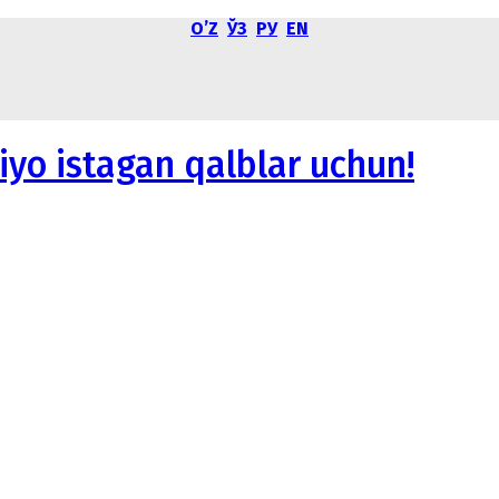
OʼZ
ЎЗ
РУ
EN