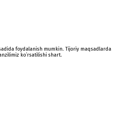
sadida foydalanish mumkin. Tijoriy maqsadlarda
zilimiz koʻrsatilishi shart.