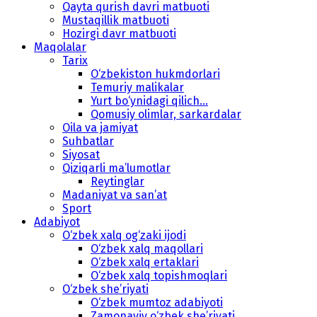
Qayta qurish davri matbuoti
Mustaqillik matbuoti
Hozirgi davr matbuoti
Maqolalar
Tarix
O‘zbekiston hukmdorlari
Temuriy malikalar
Yurt bo‘ynidagi qilich...
Qomusiy olimlar, sarkardalar
Oila va jamiyat
Suhbatlar
Siyosat
Qiziqarli ma’lumotlar
Reytinglar
Madaniyat va san’at
Sport
Adabiyot
O‘zbek xalq og‘zaki ijodi
O‘zbek xalq maqollari
O‘zbek xalq ertaklari
O‘zbek xalq topishmoqlari
O‘zbek she’riyati
O‘zbek mumtoz adabiyoti
Zamonaviy o‘zbek she’riyati