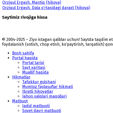
Orziqul Ergash. Mantiq (hikoya)
Orziqul Ergash. Dala o‘rtasidagi daraxt (hikoya)
Saytimiz rivojiga hissa
© 2004-2025 – Ziyo istagan qalblar uchun! Saytda taqdim 
foydalanish (sotish, chop etish, ko‘paytirish, tarqatish) qo
Bosh sahifa
Portal haqida
Portal tarixi
Sayt xaritasi
Muallif haqida
Hikmatlar
Tafakkur gulshani
Mumtoz faylasuflar hikmati
Ibratli hikoyatlar
Jahon xalqlari maqollari
Matbuot
Jadid matbuoti
Sovet davri matbuoti