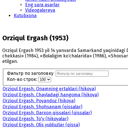
Eng sara asarlar
Videogalereya
Kutubxona
Orziqul Ergash (1953)
Orziqul Ergash 1953 yil 14 yanvarda Samarkand yaqinidagi D
chekkasi» (1984), «Bolaligim ko‘chalarida» (1986), «Shoxsa
etilgan.
Фильтр по заголовку
Кол-во строк:
Orziqul Ergash. Onamning ertaklari (hikoya)
Orziqul Ergash. Chayladagi hangoma (hikoya)
Orziqul Ergash. Poyandoz (hikoya)
Orziqul Ergash. Shohsanam (qissalar)
Orziqul Ergash. Darxon qissalari (qissalar)
Orziqul Ergash. To'y (hikoyalar)
Orziqul Ergash. Olis yulduzlar (qissa)