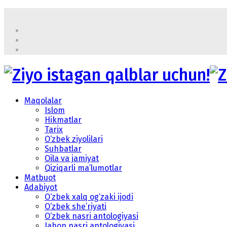
Maqolalar
Islom
Hikmatlar
Tarix
O‘zbek ziyolilari
Suhbatlar
Oila va jamiyat
Qiziqarli ma’lumotlar
Matbuot
Adabiyot
O‘zbek xalq og‘zaki ijodi
O‘zbek she’riyati
O‘zbek nasri antologiyasi
Jahon nasri antologiyasi