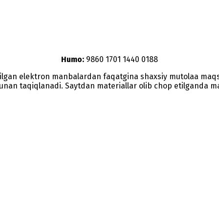
Humo:
9860 1701 1440 0188
etilgan elektron manbalardan faqatgina shaxsiy mutolaa maq
nunan taqiqlanadi. Saytdan materiallar olib chop etilganda man