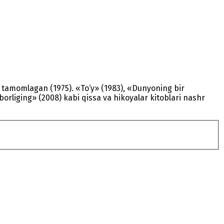
i tamomlagan (1975). «To‘y» (1983), «Dunyoning bir
rliging» (2008) kabi qissa va hikoyalar kitoblari nashr