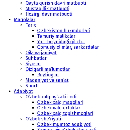
Qayta qurish davri matbuoti
Mustaqillik matbuoti
Hozirgi davr matbuoti
Maqolalar
Tarix
O‘zbekiston hukmdorlari
Temuriy malikalar
Yurt bo‘ynidagi qilich...
Qomusiy olimlar, sarkardalar
Oila va jamiyat
Suhbatlar
Siyosat
Qiziqarli ma’lumotlar
Reytinglar
Madaniyat va san’at
Sport
Adabiyot
O‘zbek xalq og‘zaki ijodi
O‘zbek xalq maqollari
O‘zbek xalq ertaklari
O‘zbek xalq topishmoqlari
O‘zbek she’riyati
O‘zbek mumtoz adabiyoti
Zamonaviy o‘zbek she’riyati