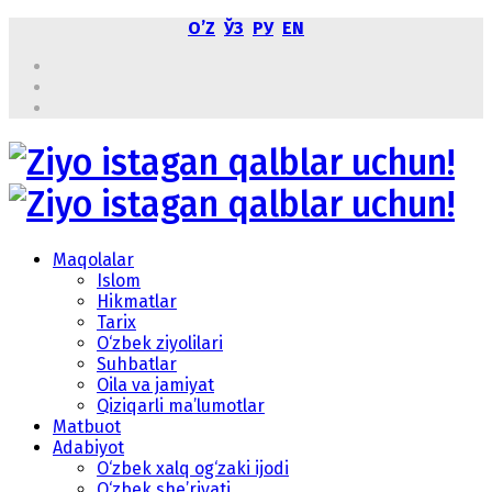
OʼZ
ЎЗ
РУ
EN
Maqolalar
Islom
Hikmatlar
Tarix
O‘zbek ziyolilari
Suhbatlar
Oila va jamiyat
Qiziqarli ma’lumotlar
Matbuot
Adabiyot
O‘zbek xalq og‘zaki ijodi
O‘zbek she’riyati