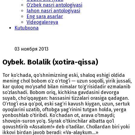
O‘zbek nasri antologiyasi
Jahon nasri antologiyasi
Eng sara asarlar
Videogalereya
Kutubxona
03 ноября 2013
Oybek. Bolalik (xotira-qissa)
Tor ko‘chada, qo‘shnimizning eski, shaloq eshigi oldida
mening chol bobom o‘z o‘rtog‘i — uzun soqolli, yirik jussali,
kar quloq mo‘ysafid bilan nimalar to‘g‘risidadir ezmalanib
so‘zlashadi. Bobom oriq, kichkina gavdasini devorga
suyab, cho‘qqaygan: hassasini tizzalari orasiga qadagan.
O’rtog‘i esa qo‘pol, eski sag‘ri kavush kiygan, uzun, sertuk
oyoqlarini uzatib, oftobga yag‘rinini tutgan holda, yerga
yonboshlab o‘tiribdi. Ko‘chadan ot, arava o‘tmaydi;
shovqin-suron yo‘q. Siyrak o‘tkinchilar albatta qo‘l
qovushtirib «Assalom!» deb o‘tadilar. Chollardan biri yoki
ikkovi birdan javob beradi: «Va-alaykum...»