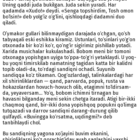
Uning qaddi juda bukilgan. Juda sekin yuradi. Har
qadamda «Xudo!» deydi. «Senga topshirdim, Tosh omon
bo‘lsin!» deb yolg‘iz o‘g‘lini, qishloqdagi dadamni duo
qiladi.
O’ymakor gullari bilinmaydigan darajada o‘chgan, qo‘sh
tabyaqali eski eshikka kiramiz. Ustunlari, to‘sinlari yo‘g‘on
otxonada bir ko‘zi ko‘r, qo‘ng‘ir sigirimiz pishillab yotadi.
Xarida musichalar kukulashadi. Bobom meni bir tomoni
otxonaga yopishgan uyiga to‘ppa-to‘g‘ri yetaklaydi. U yoq-
bu yoqni timirskilab namatning tagidan katta bir kalidni
topib oladi-da, to‘rdagi sandiqni ochadi. Suyunib
sandiqqa ko‘z tikaman. Qog‘ozlardagi, talinkalardagi har
xil shirinliklardan — qand, parvarda, popuk, rusta va
hokazolardan hovuch-hovuch olib, etagimni to‘ldirsam-
da, yeyaversam... Yo‘q, bobom ichimni tirnagan bu
havasni bilganday meni sekin chetga itaradi. Atigi bir-ikki
chaqmoq qand, bir-ikki dona yopishqoq popukni qo‘limga
tutqazadi va darrov sandiqni darang-durung qilib
qulfaydi. «Buvingga ko‘rsatma, uqdingmi?» deb
tanbihlaydi chol.
Bu sandiqning yagona xo‘jayini buvim ekanini,
shirinliklarni ko‘z qorachig‘iday ayab saqlashini yaxshi