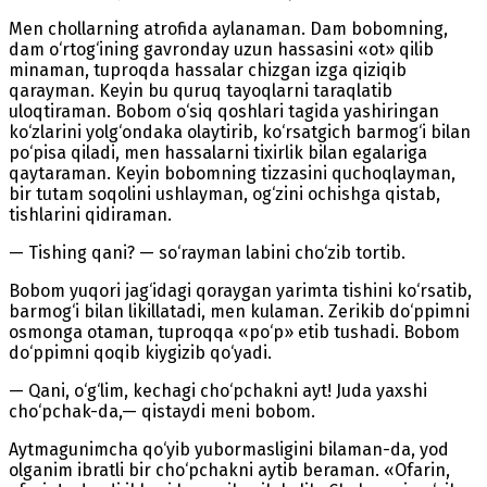
Men chollarning atrofida aylanaman. Dam bobomning,
dam o‘rtog‘ining gavronday uzun hassasini «ot» qilib
minaman, tuproqda hassalar chizgan izga qiziqib
qarayman. Keyin bu quruq tayoqlarni taraqlatib
uloqtiraman. Bobom o‘siq qoshlari tagida yashiringan
ko‘zlarini yolg‘ondaka olaytirib, ko‘rsatgich barmog‘i bilan
po‘pisa qiladi, men hassalarni tixirlik bilan egalariga
qaytaraman. Keyin bobomning tizzasini quchoqlayman,
bir tutam soqolini ushlayman, og‘zini ochishga qistab,
tishlarini qidiraman.
— Tishing qani? — so‘rayman labini cho‘zib tortib.
Bobom yuqori jag‘idagi qoraygan yarimta tishini ko‘rsatib,
barmog‘i bilan likillatadi, men kulaman. Zerikib do‘ppimni
osmonga otaman, tuproqqa «po‘p» etib tushadi. Bobom
do‘ppimni qoqib kiygizib qo‘yadi.
— Qani, o‘g‘lim, kechagi cho‘pchakni ayt! Juda yaxshi
cho‘pchak-da,— qistaydi meni bobom.
Aytmagunimcha qo‘yib yubormasligini bilaman-da, yod
olganim ibratli bir cho‘pchakni aytib beraman. «Ofarin,