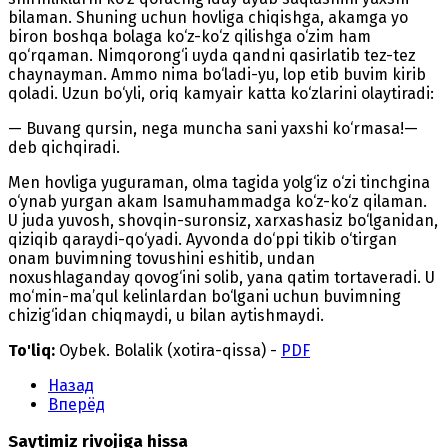
bilaman. Shuning uchun hovliga chiqishga, akamga yo
biron boshqa bolaga ko‘z-ko‘z qilishga o‘zim ham
qo‘rqaman. Nimqorong‘i uyda qandni qasirlatib tez-tez
chaynayman. Ammo nima bo‘ladi-yu, lop etib buvim kirib
qoladi. Uzun bo‘yli, oriq kamyair katta ko‘zlarini olaytiradi:
— Buvang qursin, nega muncha sani yaxshi ko‘rmasa!—
deb qichqiradi.
Men hovliga yuguraman, olma tagida yolg‘iz o‘zi tinchgina
o‘ynab yurgan akam Isamuhammadga ko‘z-ko‘z qilaman.
U juda yuvosh, shovqin-suronsiz, xarxashasiz bo‘lganidan,
qiziqib qaraydi-qo‘yadi. Ayvonda do‘ppi tikib o‘tirgan
onam buvimning tovushini eshitib, undan
noxushlaganday qovog‘ini solib, yana qatim tortaveradi. U
mo‘min-ma’qul kelinlardan bo‘lgani uchun buvimning
chizig‘idan chiqmaydi, u bilan aytishmaydi.
To'liq:
Oybek. Bolalik (xotira-qissa) -
PDF
Назад
Вперёд
Saytimiz rivojiga hissa