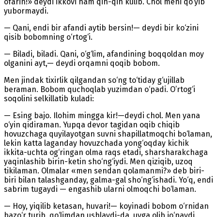
ofarin!» deydi ikkovi ham qih-qih kulib. Chol meni qo‘yib
yubormaydi.
— Qani, endi bir afandi aytib bersin!— deydi bir ko‘zini
qisib bobomning o‘rtog‘i.
— Biladi, biladi. Qani, o‘g‘lim, afandining boqqoldan moy
olganini ayt,— deydi orqamni qoqib bobom.
Men jindak tixirlik qilgandan so‘ng to‘tiday g‘ujillab
beraman. Bobom quchoqlab yuzimdan o‘padi. O’rtog‘i
soqolini selkillatib kuladi:
— Esing bajo. Ilohim mingga kir!—deydi chol. Men yana
o‘yin qidiraman. Yupqa devor tagidan oqib chiqib
hovuzchaga quyilayotgan suvni shapillatmoqchi bo‘laman,
lekin katta laganday hovuzchada yong‘oqday kichik
ikkita-uchta og‘ringan olma raqs etadi, sharsharakchaga
yaqinlashib birin-ketin sho‘ng‘iydi. Men qiziqib, uzoq
tikilaman. Olmalar «men sendan qolamanmi?» deb biri-
biri bilan talashganday, galma-gal sho‘ng‘ishadi. Yo‘q, endi
sabrim tugaydi — engashib ularni olmoqchi bo‘laman.
— Hoy, yiqilib ketasan, huvari!— koyinadi bobom o‘rnidan
bazo‘r turib, qo‘limdan ushlaydi-da, uyga olib jo‘naydi.