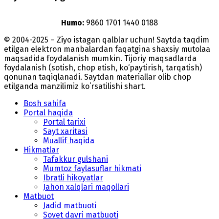
Humo:
9860 1701 1440 0188
© 2004-2025 – Ziyo istagan qalblar uchun! Saytda taqdim
etilgan elektron manbalardan faqatgina shaxsiy mutolaa
maqsadida foydalanish mumkin. Tijoriy maqsadlarda
foydalanish (sotish, chop etish, ko‘paytirish, tarqatish)
qonunan taqiqlanadi. Saytdan materiallar olib chop
etilganda manzilimiz koʻrsatilishi shart.
Bosh sahifa
Portal haqida
Portal tarixi
Sayt xaritasi
Muallif haqida
Hikmatlar
Tafakkur gulshani
Mumtoz faylasuflar hikmati
Ibratli hikoyatlar
Jahon xalqlari maqollari
Matbuot
Jadid matbuoti
Sovet davri matbuoti