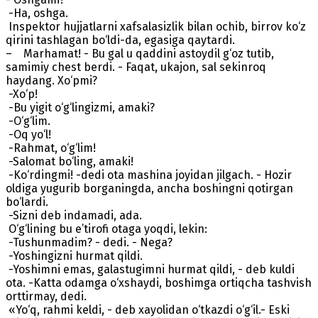
-Ha, oshga.
Inspektor hujjatlarni xafsalasizlik bilan ochib, birrov ko‘z
qirini tashlagan bo‘ldi-da, egasiga qaytardi.
– Marhamat! - Bu gal u qaddini astoydil g‘oz tutib,
samimiy chest berdi. - Faqat, ukajon, sal sekinroq
haydang. Xo‘pmi?
-Xo‘p!
-Bu yigit o‘g‘lingizmi, amaki?
-O‘g‘lim.
-Oq yo‘l!
-Rahmat, o‘g‘lim!
-Salomat bo‘ling, amaki!
-Ko‘rdingmi! -dedi ota mashina joyidan jilgach. - Hozir
oldiga yugurib borganingda, ancha boshingni qotirgan
bo‘lardi.
-Sizni deb indamadi, ada.
O‘g‘lining bu e’tirofi otaga yoqdi, lekin:
-Tushunmadim? - dedi. - Nega?
-Yoshingizni hurmat qildi.
-Yoshimni emas, galastugimni hurmat qildi, - deb kuldi
ota. -Katta odamga o‘xshaydi, boshimga ortiqcha tashvish
orttirmay, dedi.
«Yo‘q, rahmi keldi, - deb xayolidan o‘tkazdi o‘g‘il.- Eski