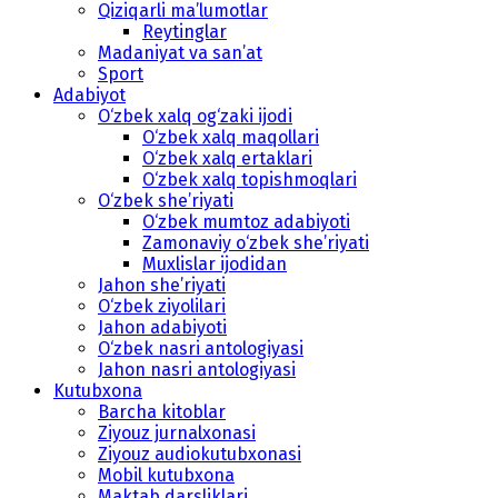
Qiziqarli ma’lumotlar
Reytinglar
Madaniyat va san’at
Sport
Adabiyot
O‘zbek xalq og‘zaki ijodi
O‘zbek xalq maqollari
O‘zbek xalq ertaklari
O‘zbek xalq topishmoqlari
O‘zbek she’riyati
O‘zbek mumtoz adabiyoti
Zamonaviy o‘zbek she’riyati
Muxlislar ijodidan
Jahon she’riyati
O‘zbek ziyolilari
Jahon adabiyoti
O‘zbek nasri antologiyasi
Jahon nasri antologiyasi
Kutubxona
Barcha kitoblar
Ziyouz jurnalxonasi
Ziyouz audiokutubxonasi
Mobil kutubxona
Maktab darsliklari