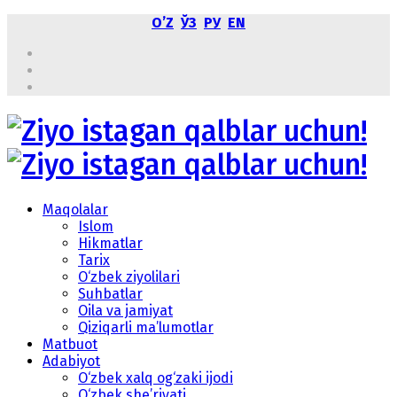
OʼZ
ЎЗ
РУ
EN
Maqolalar
Islom
Hikmatlar
Tarix
O‘zbek ziyolilari
Suhbatlar
Oila va jamiyat
Qiziqarli ma’lumotlar
Matbuot
Adabiyot
O‘zbek xalq og‘zaki ijodi
O‘zbek she’riyati