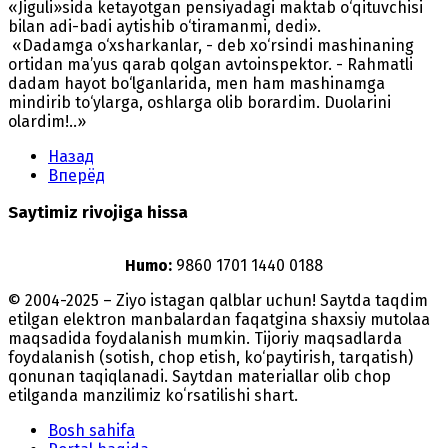
«Jiguli»sida ketayotgan pensiyadagi maktab o‘qituvchisi
bilan adi-badi aytishib o‘tiramanmi, dedi».
«Dadamga o‘xsharkanlar, - deb xo‘rsindi mashinaning
ortidan ma’yus qarab qolgan avtoinspektor. - Rahmatli
dadam hayot bo‘lganlarida, men ham mashinamga
mindirib to‘ylarga, oshlarga olib borardim. Duolarini
olardim!..»
Назад
Вперёд
Saytimiz rivojiga hissa
Humo:
9860 1701 1440 0188
© 2004-2025 – Ziyo istagan qalblar uchun! Saytda taqdim
etilgan elektron manbalardan faqatgina shaxsiy mutolaa
maqsadida foydalanish mumkin. Tijoriy maqsadlarda
foydalanish (sotish, chop etish, ko‘paytirish, tarqatish)
qonunan taqiqlanadi. Saytdan materiallar olib chop
etilganda manzilimiz koʻrsatilishi shart.
Bosh sahifa