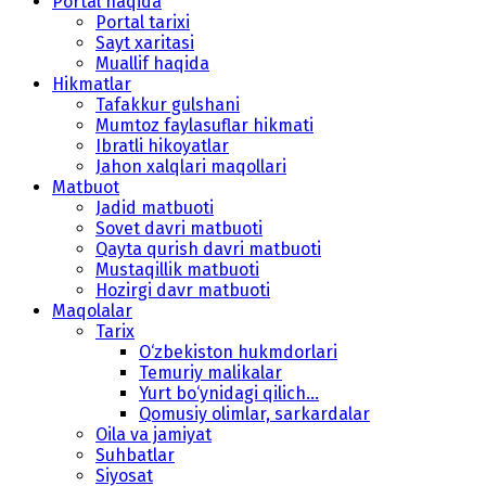
Portal haqida
Portal tarixi
Sayt xaritasi
Muallif haqida
Hikmatlar
Tafakkur gulshani
Mumtoz faylasuflar hikmati
Ibratli hikoyatlar
Jahon xalqlari maqollari
Matbuot
Jadid matbuoti
Sovet davri matbuoti
Qayta qurish davri matbuoti
Mustaqillik matbuoti
Hozirgi davr matbuoti
Maqolalar
Tarix
O‘zbekiston hukmdorlari
Temuriy malikalar
Yurt bo‘ynidagi qilich...
Qomusiy olimlar, sarkardalar
Oila va jamiyat
Suhbatlar
Siyosat