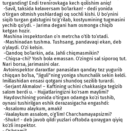
turganding! Endi trenirovkaga kech qolishim aniq!
-Savil, taksida kelaversam bo‘larkan! - dedi yonida
o‘tirgan oltmish yoshlardagi oq sochli kishi. U bo‘ynini
siqib turgan galstugini to‘g‘rilab, kostyumining tugmasini
yechib qo‘ydi. - Jarima degani ham osmonga chiqib
ketgan hozir.
Mashina inspektordan o‘n metrcha o‘tib to‘xtadi.
-Mashinadan tushma. Tushsang, pandavaqi ekan, deb
o‘ylaydi. O‘zi kelsin.
-Qandoq bo‘larkin, ada. Jahli chiqmasmikin?
-Chiqsa-chi? Yosh bola emassan. O‘zingni sal siporoq tut.
Nari borsa, jarimasini olar.
Avtoinspektor daraxtlar panasidan qanday tez yugurib
chiqqan bo‘lsa, "Jiguli"ning yoniga shunchalik sekin keldi.
Imillashidan ensasi qotgani shundoq sezilib turardi.
-Serjant Akmalov! – Kaftining uchini chakkasiga tegizib
salom berdi u. - Hujjatlaringizni ko‘rsam maylimi?
Haydovchining yonida o‘tirgan odamga ko‘zi tushib,
oynasi tushirilgan eshik derazasigacha engashdi:
-Assalomu alaykum, amaki!
-Vaalaykum assalom, o‘g‘lim! Charchamayapsizmi?
-Shukr! - deb javob qildi yuzlari oftobda qoraygan qiyiq
ko‘zli inspektor.
- Oshgami?