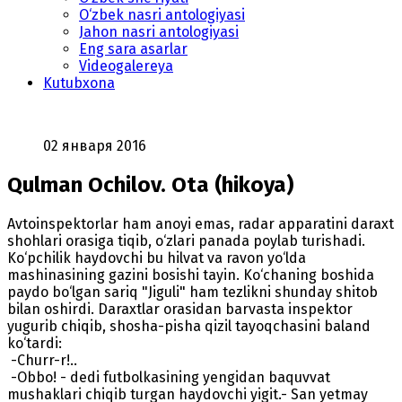
O‘zbek nasri antologiyasi
Jahon nasri antologiyasi
Eng sara asarlar
Videogalereya
Kutubxona
02 января 2016
Qulman Ochilov. Ota (hikoya)
Avtoinspektorlar ham anoyi emas, radar apparatini daraxt
shohlari orasiga tiqib, o‘zlari panada poylab turishadi.
Ko‘pchilik haydovchi bu hilvat va ravon yo‘lda
mashinasining gazini bosishi tayin. Ko‘chaning boshida
paydo bo‘lgan sariq "Jiguli" ham tezlikni shunday shitob
bilan oshirdi. Daraxtlar orasidan barvasta inspektor
yugurib chiqib, shosha-pisha qizil tayoqchasini baland
ko‘tardi:
-Churr-r!..
-Obbo! - dedi futbolkasining yengidan baquvvat
mushaklari chiqib turgan haydovchi yigit.- San yetmay