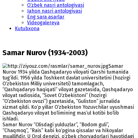
O‘zbek nasri antologiyasi
Jahon nasri antologiyasi
Eng sara asarlar
Videogalereya
Kutubxona
Samar Nurov (1934-2003)
Samar
Nurov 1934 yilda Qashqadaryo viloyati Qarshi tumanida
tug‘ildi. 1956 yilda Toshkent davlat universitetini (hozirgi
O‘zbekiston Milliy universiteti) tamomlagach,
“Qashqadaryo haqiqati” viloyat gazetasida, Qashqadaryo
viloyat radiosida, “Sovet O‘zbekistoni” (hozirgi
“O‘zbekiston ovozi”) gazetasida, “Guliston” jurnalida
xizmat qildi. Ko‘p yillar O‘zbekiston Yozuvchilar uyushmasi
Qashqadaryo viloyat bo‘limining mas’ul kotibi bo‘lib
ishladi.
Samar Nurov “Olisdagi yulduzlar”, “Bodom guli”,
“Chaqmoq”, “Rais” kabi ko‘pgina qissalar va hikoyalar
muallifidir. U Orol dengizi, o‘zbek chorvadorlari hayotidagi