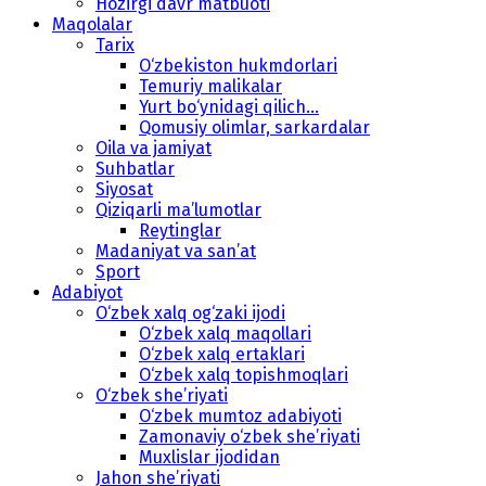
Hozirgi davr matbuoti
Maqolalar
Tarix
O‘zbekiston hukmdorlari
Temuriy malikalar
Yurt bo‘ynidagi qilich...
Qomusiy olimlar, sarkardalar
Oila va jamiyat
Suhbatlar
Siyosat
Qiziqarli ma’lumotlar
Reytinglar
Madaniyat va san’at
Sport
Adabiyot
O‘zbek xalq og‘zaki ijodi
O‘zbek xalq maqollari
O‘zbek xalq ertaklari
O‘zbek xalq topishmoqlari
O‘zbek she’riyati
O‘zbek mumtoz adabiyoti
Zamonaviy o‘zbek she’riyati
Muxlislar ijodidan
Jahon she’riyati