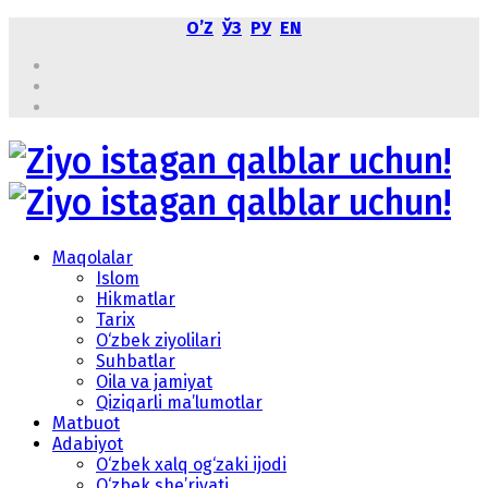
OʼZ
ЎЗ
РУ
EN
Maqolalar
Islom
Hikmatlar
Tarix
O‘zbek ziyolilari
Suhbatlar
Oila va jamiyat
Qiziqarli ma’lumotlar
Matbuot
Adabiyot
O‘zbek xalq og‘zaki ijodi
O‘zbek she’riyati