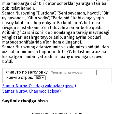
muammolarga doir bir qator ocherklar yaratgan tajribali
publitsist hamdir.
Samar Nurovning “Durdona”, “Seni sevaman, hayot!”, “Bir
uy quvonch”, “Oltin vodiy”, “Beda hidi” kabi o‘nga yaqin
nasriy kitoblari chop etilgan. Bu kitoblar o‘zbek nasri
rivojida mustahkam o‘rin tutuvchi asarlar bo‘lib qoldi.
Adibning “Qarshi xoni” deb nomlangan tarixiy mavzudagi
yangi asari nashrga tayyorlanib, uning ayrim boblari
matbuot sahifalarida e’lon ham qilingandi.
Samar Nurovning adabiyotimiz va xalqimizga sidqidildan
xizmatlari munosib taqdirlandi. U “O‘zbekistonda xizmat
ko‘rsatgan madaniyat xodimi” faxriy unvoniga sazovor
bo‘ldi.
Фильтр по заголовку
Кол-во строк:
Samar Nurov. Olisdagi yulduzlar (qissa)
Samar Nurov. Chaqmoq (qissa)
Saytimiz rivojiga hissa