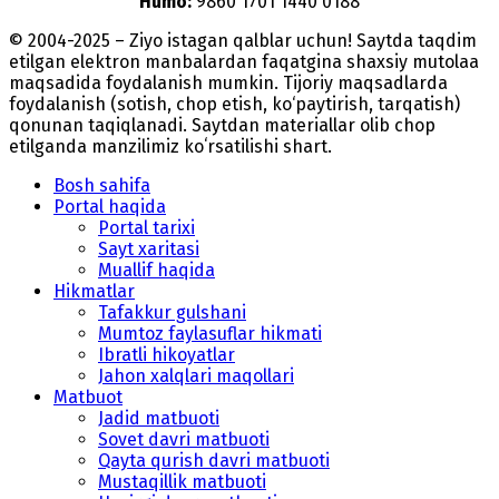
Humo:
9860 1701 1440 0188
© 2004-2025 – Ziyo istagan qalblar uchun! Saytda taqdim
etilgan elektron manbalardan faqatgina shaxsiy mutolaa
maqsadida foydalanish mumkin. Tijoriy maqsadlarda
foydalanish (sotish, chop etish, ko‘paytirish, tarqatish)
qonunan taqiqlanadi. Saytdan materiallar olib chop
etilganda manzilimiz koʻrsatilishi shart.
Bosh sahifa
Portal haqida
Portal tarixi
Sayt xaritasi
Muallif haqida
Hikmatlar
Tafakkur gulshani
Mumtoz faylasuflar hikmati
Ibratli hikoyatlar
Jahon xalqlari maqollari
Matbuot
Jadid matbuoti
Sovet davri matbuoti
Qayta qurish davri matbuoti
Mustaqillik matbuoti