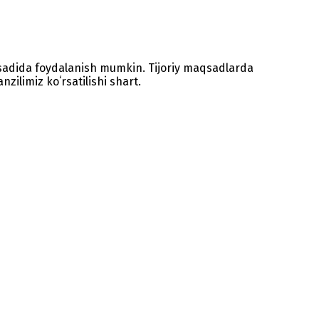
sadida foydalanish mumkin. Tijoriy maqsadlarda
zilimiz koʻrsatilishi shart.