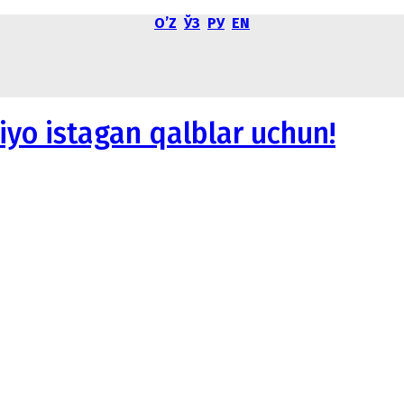
OʼZ
ЎЗ
РУ
EN