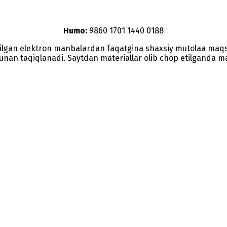
Humo:
9860 1701 1440 0188
etilgan elektron manbalardan faqatgina shaxsiy mutolaa maq
nunan taqiqlanadi. Saytdan materiallar olib chop etilganda man