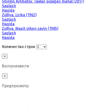
Shingis Aytmatov. Tawlar qulagan mahal (2017)
Saqlash
Haqida
Zulfiya. Lirika (1962)
Saqlash
Haqida
Zulfiya. Waqit otken sayin (1985)
Saqlash
Haqida
Количество строк
×
Воспроизвести
×
Предпросмотр