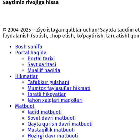
Saytimiz rivojiga hissa
© 2004-2025 – Ziyo istagan qalblar uchun! Saytda taqdim 
foydalanish (sotish, chop etish, ko‘paytirish, tarqatish) qo
Bosh sahifa
Portal haqida
Portal tarixi
Sayt xaritasi
Muallif haqida
Hikmatlar
Tafakkur gulshani
Mumtoz faylasuflar hikmati
Ibratli hikoyatlar
Jahon xalqlari maqollari
Matbuot
Jadid matbuoti
Sovet davri matbuoti
Qayta qurish davri matbuoti
Mustaqillik matbuoti
Hozirgi davr matbuoti