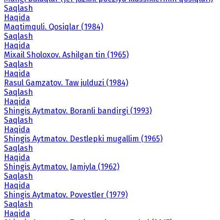
Saqlash
Haqida
Maqtimquli. Qosiqlar (1984)
Saqlash
Haqida
Mixail Sholoxov. Ashilgan tin (1965)
Saqlash
Haqida
Rasul Gamzatov. Taw julduzi (1984)
Saqlash
Haqida
Shingis Aytmatov. Boranli bandirgi (1993)
Saqlash
Haqida
Shingis Aytmatov. Destlepki mugallim (1965)
Saqlash
Haqida
Shingis Aytmatov. Jamiyla (1962)
Saqlash
Haqida
Shingis Aytmatov. Povestler (1979)
Saqlash
Haqida