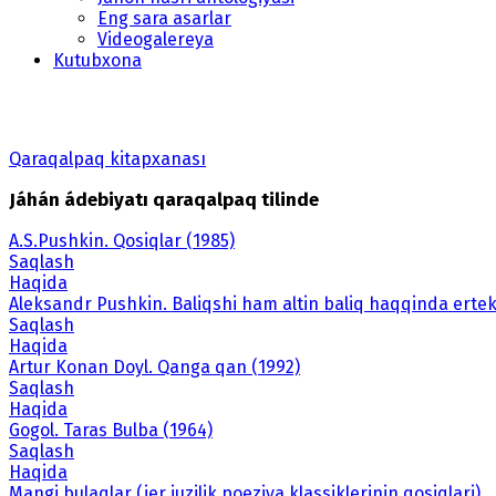
Eng sara asarlar
Videogalereya
Kutubxona
Qaraqalpaq kitapxanası
Jáhán ádebiyatı qaraqalpaq tilinde
A.S.Pushkin. Qosiqlar (1985)
Saqlash
Haqida
Aleksandr Pushkin. Baliqshi ham altin baliq haqqinda ertek
Saqlash
Haqida
Artur Konan Doyl. Qanga qan (1992)
Saqlash
Haqida
Gogol. Taras Bulba (1964)
Saqlash
Haqida
Mangi bulaqlar (jer juzilik poeziya klassiklerinin qosiqlari)