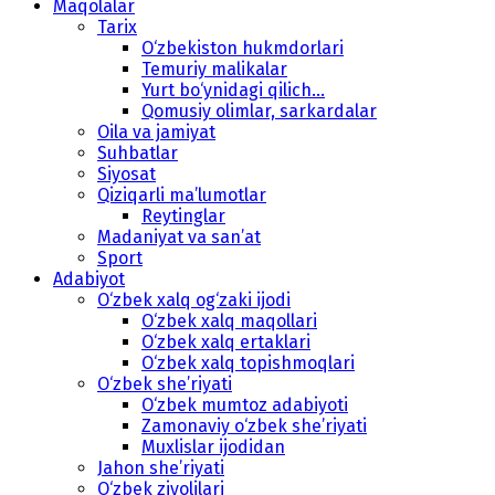
Maqolalar
Tarix
O‘zbekiston hukmdorlari
Temuriy malikalar
Yurt bo‘ynidagi qilich...
Qomusiy olimlar, sarkardalar
Oila va jamiyat
Suhbatlar
Siyosat
Qiziqarli ma’lumotlar
Reytinglar
Madaniyat va san’at
Sport
Adabiyot
O‘zbek xalq og‘zaki ijodi
O‘zbek xalq maqollari
O‘zbek xalq ertaklari
O‘zbek xalq topishmoqlari
O‘zbek she’riyati
O‘zbek mumtoz adabiyoti
Zamonaviy o‘zbek she’riyati
Muxlislar ijodidan
Jahon she’riyati
O‘zbek ziyolilari