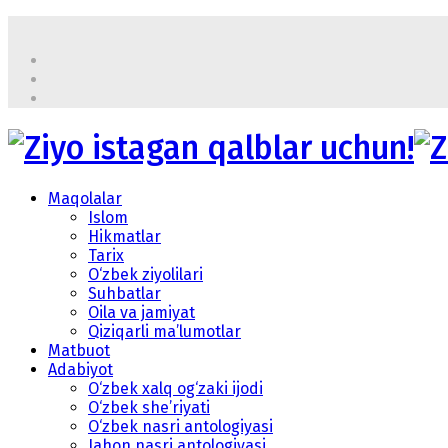
Maqolalar
Islom
Hikmatlar
Tarix
O‘zbek ziyolilari
Suhbatlar
Oila va jamiyat
Qiziqarli ma’lumotlar
Matbuot
Adabiyot
O‘zbek xalq og‘zaki ijodi
O‘zbek she’riyati
O‘zbek nasri antologiyasi
Jahon nasri antologiyasi