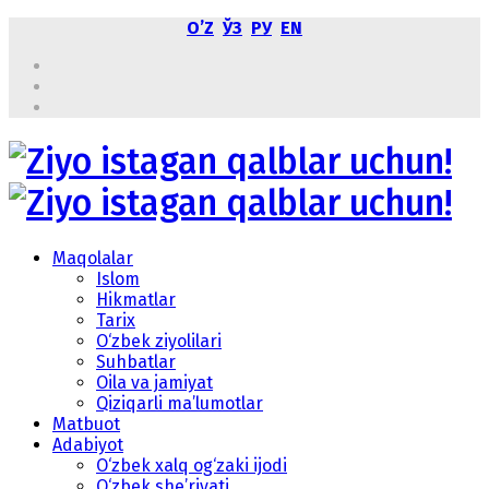
OʼZ
ЎЗ
РУ
EN
Maqolalar
Islom
Hikmatlar
Tarix
O‘zbek ziyolilari
Suhbatlar
Oila va jamiyat
Qiziqarli ma’lumotlar
Matbuot
Adabiyot
O‘zbek xalq og‘zaki ijodi
O‘zbek she’riyati