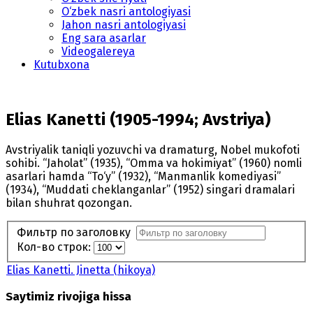
O‘zbek nasri antologiyasi
Jahon nasri antologiyasi
Eng sara asarlar
Videogalereya
Kutubxona
Elias Kanetti (1905-1994; Avstriya)
Avstriyalik taniqli yozuvchi va dramaturg, Nobel mukofoti
sohibi. “Jaholat” (1935), “Omma va hokimiyat” (1960) nomli
asarlari hamda “To‘y” (1932), “Manmanlik komediyasi”
(1934), “Muddati cheklanganlar” (1952) singari dramalari
bilan shuhrat qozongan.
Фильтр по заголовку
Кол-во строк:
Elias Kanetti. Jinetta (hikoya)
Saytimiz rivojiga hissa