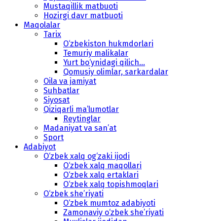
Mustaqillik matbuoti
Hozirgi davr matbuoti
Maqolalar
Tarix
O‘zbekiston hukmdorlari
Temuriy malikalar
Yurt bo‘ynidagi qilich...
Qomusiy olimlar, sarkardalar
Oila va jamiyat
Suhbatlar
Siyosat
Qiziqarli ma’lumotlar
Reytinglar
Madaniyat va san’at
Sport
Adabiyot
O‘zbek xalq og‘zaki ijodi
O‘zbek xalq maqollari
O‘zbek xalq ertaklari
O‘zbek xalq topishmoqlari
O‘zbek she’riyati
O‘zbek mumtoz adabiyoti
Zamonaviy o‘zbek she’riyati