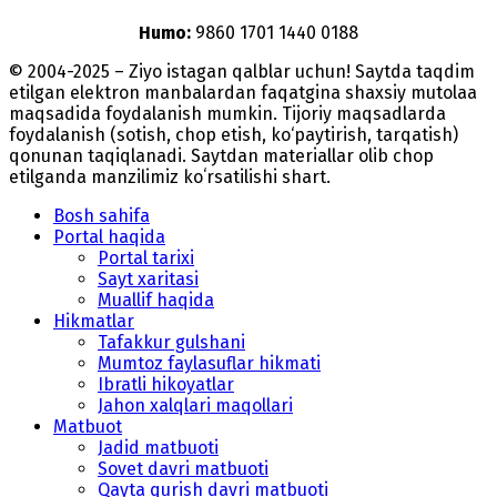
Humo:
9860 1701 1440 0188
© 2004-2025 – Ziyo istagan qalblar uchun! Saytda taqdim
etilgan elektron manbalardan faqatgina shaxsiy mutolaa
maqsadida foydalanish mumkin. Tijoriy maqsadlarda
foydalanish (sotish, chop etish, ko‘paytirish, tarqatish)
qonunan taqiqlanadi. Saytdan materiallar olib chop
etilganda manzilimiz koʻrsatilishi shart.
Bosh sahifa
Portal haqida
Portal tarixi
Sayt xaritasi
Muallif haqida
Hikmatlar
Tafakkur gulshani
Mumtoz faylasuflar hikmati
Ibratli hikoyatlar
Jahon xalqlari maqollari
Matbuot
Jadid matbuoti
Sovet davri matbuoti
Qayta qurish davri matbuoti