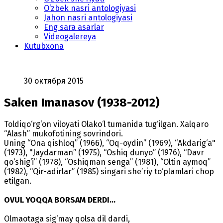
O‘zbek nasri antologiyasi
Jahon nasri antologiyasi
Eng sara asarlar
Videogalereya
Kutubxona
30 октября 2015
Saken Imanasov (1938-2012)
Toldiqo‘rg‘on viloyati Olako‘l tumanida tug‘ilgan. Xalqaro
“Alash” mukofotining sovrindori.
Uning “Ona qishloq” (1966), “Oq-oydin” (1969), “Akdarig‘a"
(1973), "Jaydarman” (1975), “Oshiq dunyo” (1976), “Davr
qo‘shig‘i” (1978), “Oshiqman senga” (1981), “Oltin aymoq”
(1982), “Qir-adirlar” (1985) singari she’riy to‘plamlari chop
etilgan.
OVUL YOQQA BORSAM DERDI...
Olmaotaga sig‘may qolsa dil dardi,