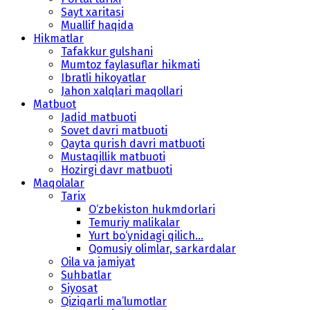
Sayt xaritasi
Muallif haqida
Hikmatlar
Tafakkur gulshani
Mumtoz faylasuflar hikmati
Ibratli hikoyatlar
Jahon xalqlari maqollari
Matbuot
Jadid matbuoti
Sovet davri matbuoti
Qayta qurish davri matbuoti
Mustaqillik matbuoti
Hozirgi davr matbuoti
Maqolalar
Tarix
O‘zbekiston hukmdorlari
Temuriy malikalar
Yurt bo‘ynidagi qilich...
Qomusiy olimlar, sarkardalar
Oila va jamiyat
Suhbatlar
Siyosat
Qiziqarli ma’lumotlar