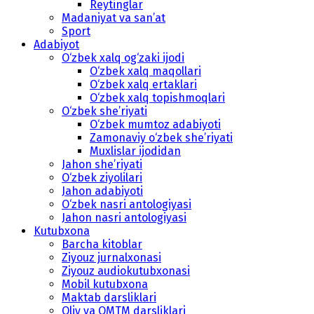
Reytinglar
Madaniyat va san’at
Sport
Adabiyot
O‘zbek xalq og‘zaki ijodi
O‘zbek xalq maqollari
O‘zbek xalq ertaklari
O‘zbek xalq topishmoqlari
O‘zbek she’riyati
O‘zbek mumtoz adabiyoti
Zamonaviy o‘zbek she’riyati
Muxlislar ijodidan
Jahon she’riyati
O‘zbek ziyolilari
Jahon adabiyoti
O‘zbek nasri antologiyasi
Jahon nasri antologiyasi
Kutubxona
Barcha kitoblar
Ziyouz jurnalxonasi
Ziyouz audiokutubxonasi
Mobil kutubxona
Maktab darsliklari
Oliy va OMTM darsliklari