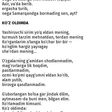
Axir, va’da berib.
ergasha turib,
nega Samarqandga bormading sen, ayt?
KO‘Z OLDIMDA
Yashiruvchi sirim yo‘q eldan mening,
turmush tarzim mehnatdan, terdan mening
Ko‘rganlarim o‘langa ko‘char bir-bir —
ko‘nglim hargiz yayragay
she’rdan mening...
O‘zgalarning g‘amidan shodlanmadim,
mag‘rurlarga tik boqdim,
pastlanmadim,
ozmi-ko‘pmi qayg‘umni eldan ko‘rib,
alam yutib,
birovga qasdlanmadim.
G‘uborlangan bo‘lsa gar jindak dilim,
aytmasam-da buni men, bilgan elim.
Xo‘rlamadim kimsani.
Ko‘z oldimda: