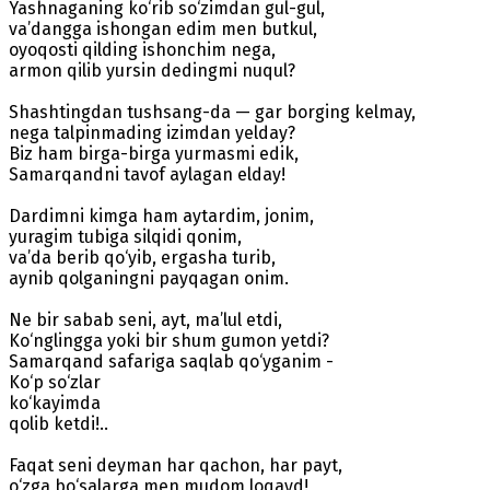
Yashnaganing ko‘rib so‘zimdan gul-gul,
va’dangga ishongan edim men butkul,
oyoqosti qilding ishonchim nega,
armon qilib yursin dedingmi nuqul?
Shashtingdan tushsang-da — gar borging kelmay,
nega talpinmading izimdan yelday?
Biz ham birga-birga yurmasmi edik,
Samarqandni tavof aylagan elday!
Dardimni kimga ham aytardim, jonim,
yuragim tubiga silqidi qonim,
va’da berib qo‘yib, ergasha turib,
aynib qolganingni payqagan onim.
Ne bir sabab seni, ayt, ma’lul etdi,
Ko‘nglingga yoki bir shum gumon yetdi?
Samarqand safariga saqlab qo‘yganim -
Ko‘p so‘zlar
ko‘kayimda
qolib ketdi!..
Faqat seni deyman har qachon, har payt,
o‘zga bo‘salarga men mudom loqayd!