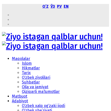
OʼZ
ЎЗ
РУ
EN
Maqolalar
Islom
Hikmatlar
Tarix
O‘zbek ziyolilari
Suhbatlar
Oila va jamiyat
Qiziqarli ma’lumotlar
Matbuot
Adabiyot
O‘zbek xalq og‘zaki ijodi
O‘zbek she’riyati