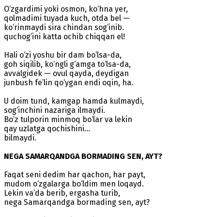
O‘zgardimi yoki osmon, ko‘hna yer,
qolmadimi tuyada kuch, otda bel —
ko‘rinmaydi sira chindan sog‘inib.
quchog‘ini katta ochib chiqqan el!
Hali o‘zi yoshu bir dam bo‘lsa-da,
goh siqilib, ko‘ngli g‘amga to‘lsa-da,
avvalgidek — ovul qayda, deydigan
junbush fe’lin qo‘ygan endi oqin, ha.
U doim tund, kamgap hamda kulmaydi,
sog‘inchini nazariga ilmaydi.
Bo‘z tulporin minmoq bo‘lar va lekin
qay uzlatga qochishini...
bilmaydi.
NEGA SAMARQANDGA BORMADING SEN, AYT?
Faqat seni dedim har qachon, har payt,
mudom o‘zgalarga bo‘ldim men loqayd.
Lekin va’da berib, ergasha turib,
nega Samarqandga bormading sen, ayt?