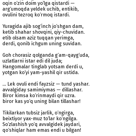
oqin o‘zin doim yo‘lga qistardi —
arg‘umoqda yeldek uchib, entikib,
ovulini tezroq ko‘rmoq istardi.
Yuragida ajib sog‘inch jo‘shgan dam,
ketib shahar shovqini, qiy-chuvidan.
etib olsam aziz tuqqan yerimga,
derdi, qonib ichgum uning suvidan.
Goh chorasiz qolganda g‘am-qayg‘uda,
uzlatlarni istar edi dil juda;
Hangomalar tinglab yotsam derdi u,
yotgan ko‘yi yam-yashil qir ustida.
... Lek ovuli endi fayzsiz — tund yashar.
avvalgiday samimiymas — dillashar.
Biror kimsa ko‘rinmaydi qir uzra.
biror kas yo‘q uning bilan tillashar!
Tikilarkan tubsiz jarlik, o‘ngirga,
beixtiyor yax-muz to‘lar ko‘ngilga.
So‘zlashish yo‘q avvalgidek jaydari,
qo‘shiqlar ham emas endi u bilgan!