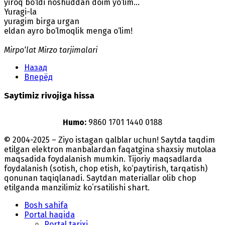
yiroq bo‘ldi noshuddan doim yo‘lim...
Yuragi-la
yuragim birga urgan
eldan ayro bo‘lmoqlik menga o‘lim!
Mirpo‘lat Mirzo tarjimalari
Назад
Вперёд
Saytimiz rivojiga hissa
Humo:
9860 1701 1440 0188
© 2004-2025 – Ziyo istagan qalblar uchun! Saytda taqdim
etilgan elektron manbalardan faqatgina shaxsiy mutolaa
maqsadida foydalanish mumkin. Tijoriy maqsadlarda
foydalanish (sotish, chop etish, ko‘paytirish, tarqatish)
qonunan taqiqlanadi. Saytdan materiallar olib chop
etilganda manzilimiz koʻrsatilishi shart.
Bosh sahifa
Portal haqida
Portal tarixi