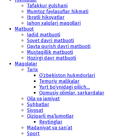
Tafakkur gulshani
Mumtoz faylasuflar hikmati
Ibratli hikoyatlar
Jahon xalqlari maqollari
Matbuot
Jadid matbuoti
Sovet davri matbuoti
Qayta qurish davri matbuoti
Mustaqillik matbuoti
Hozirgi davr matbuoti
Maqolalar
Tarix
O‘zbekiston hukmdorlari
Temuriy malikalar
Yurt bo‘ynidagi qilich...
Qomusiy olimlar, sarkardalar
Oila va jamiyat
Suhbatlar
Siyosat
Qiziqarli ma’lumotlar
Reytinglar
Madaniyat va san’at
Sport