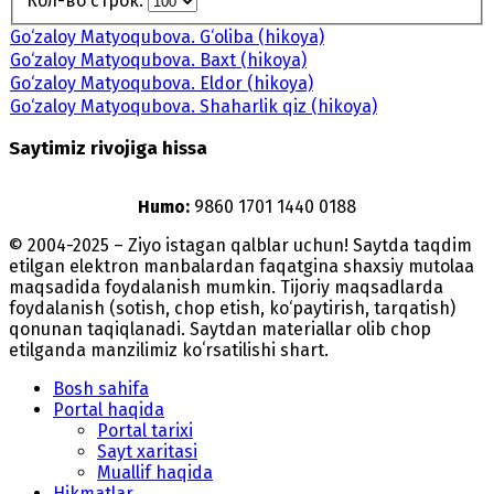
Кол-во строк:
Go‘zaloy Matyoqubova. G‘oliba (hikoya)
Go‘zaloy Matyoqubova. Baxt (hikoya)
Go‘zaloy Matyoqubova. Eldor (hikoya)
Go‘zaloy Matyoqubova. Shaharlik qiz (hikoya)
Saytimiz rivojiga hissa
Humo:
9860 1701 1440 0188
© 2004-2025 – Ziyo istagan qalblar uchun! Saytda taqdim
etilgan elektron manbalardan faqatgina shaxsiy mutolaa
maqsadida foydalanish mumkin. Tijoriy maqsadlarda
foydalanish (sotish, chop etish, ko‘paytirish, tarqatish)
qonunan taqiqlanadi. Saytdan materiallar olib chop
etilganda manzilimiz koʻrsatilishi shart.
Bosh sahifa
Portal haqida
Portal tarixi
Sayt xaritasi
Muallif haqida
Hikmatlar