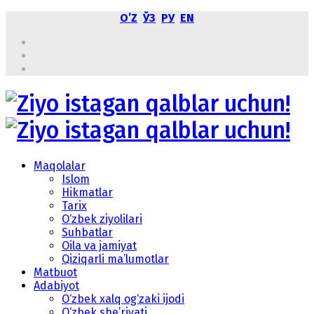
OʼZ
ЎЗ
РУ
EN
Maqolalar
Islom
Hikmatlar
Tarix
O‘zbek ziyolilari
Suhbatlar
Oila va jamiyat
Qiziqarli ma’lumotlar
Matbuot
Adabiyot
O‘zbek xalq og‘zaki ijodi
O‘zbek she’riyati