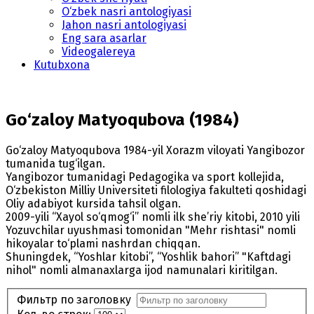
O‘zbek nasri antologiyasi
Jahon nasri antologiyasi
Eng sara asarlar
Videogalereya
Kutubxona
Go‘zaloy Matyoqubova (1984)
Go‘zaloy Matyoqubova 1984-yil Xorazm viloyati Yangibozor
tumanida tug‘ilgan.
Yangibozor tumanidagi Pedagogika va sport kollejida,
O‘zbekiston Milliy Universiteti filologiya fakulteti qoshidagi
Oliy adabiyot kursida tahsil olgan.
2009-yili “Xayol so‘qmog‘i” nomli ilk she’riy kitobi, 2010 yili
Yozuvchilar uyushmasi tomonidan "Mehr rishtasi" nomli
hikoyalar to‘plami nashrdan chiqqan.
Shuningdek, “Yoshlar kitobi”, “Yoshlik bahori” "Kaftdagi
nihol" nomli almanaxlarga ijod namunalari kiritilgan.
Фильтр по заголовку