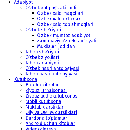
Adabiyot
O‘zbek xalq og‘zaki ijodi
O‘zbek xalq maqollari
O‘zbek xalq ertaklari
O‘zbek xalq topishmoqlari
O‘zbek she’riyati
O‘zbek mumtoz adabiyoti
Zamonaviy o‘zbek she’riyati
Muxlislar ijodidan
Jahon she’riyati
O‘zbek ziyolilari
Jahon adabiyoti
O‘zbek nasri antologiyasi
Jahon nasri antologiyasi
Kutubxona
Barcha kitoblar
Ziyouz jurnalxonasi
Ziyouz audiokutubxonasi
Mobil kutubxona
Maktab darsliklari
Oliy va OMTM darsliklari
Durdona to‘plamlar
Android uchun kitoblar
Videogalereya