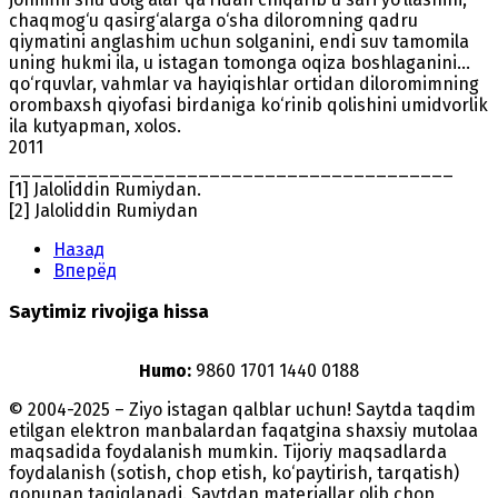
chaqmog‘u qasirg‘alarga o‘sha diloromning qadru
qiymatini anglashim uchun solganini, endi suv tamomila
uning hukmi ila, u istagan tomonga oqiza boshlaganini...
qo‘rquvlar, vahmlar va hayiqishlar ortidan diloromimning
orombaxsh qiyofasi birdaniga ko‘rinib qolishini umidvorlik
ila kutyapman, xolos.
2011
________________________________________
[1] Jaloliddin Rumiydan.
[2] Jaloliddin Rumiydan
Назад
Вперёд
Saytimiz rivojiga hissa
Humo:
9860 1701 1440 0188
© 2004-2025 – Ziyo istagan qalblar uchun! Saytda taqdim
etilgan elektron manbalardan faqatgina shaxsiy mutolaa
maqsadida foydalanish mumkin. Tijoriy maqsadlarda
foydalanish (sotish, chop etish, ko‘paytirish, tarqatish)
qonunan taqiqlanadi. Saytdan materiallar olib chop