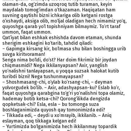
olaman-da, og‘zimda uzoqroq tutib turaman, keyin
maydalab tomog‘imdan o‘tkazaman. Haqiqatan ham
suvning qaytishi bizni ichkariga olib ketgani rostga
o‘xshaydi, aksiga olib, mo‘ljal oladigan hech nimamiz yo‘q,
quyoshga qarab yo‘l topishniyam bilmaymiz. To‘rt taraf
ummon, faqat ummon.
Qat’iyat bilan eshkak eshishda davom etaman, shunda
sherigim eshkagini ko‘tarib, tahdid qiladi:
– Gapimga kirsang kir, bo‘lmasa shu bilan boshingga urib
suvga kiritvoraman!
Senga nima bo‘ldi, do‘st? Har doim fikrimiz bir joydan
chiqmasmidi? Nega ikkilanyapsan? Axir, yanglish
yo‘nalishni tanlayapsan, u yoqqa suzsak halokat kutib
turibdi bizni! Nega tushunmayapsan?
– Shoshmasang-chi, o‘ylab ko‘rsang-chi, – deyman
yolvorgudek bo‘lib. – Axir, adashyapsan-ku? Eslab ko‘r,
faqat quyoshga qarabgina to‘g‘ri yo‘nalishni topa olamiz,
hademay botib ketsa-chi? Qorong‘ilikda dengizda
qopketsak-chi? Esla, esla – bu tomonga suza
boshlaganimizda quyosh qay tomonimizda edi?
– Tikkada edi, – deydi u xo‘mrayib, ikkilanib. – Aniq
eslayman, qoq tikkaga kelgan edi!
– Yurtimizda bo‘lganimizda hech ikkilanmay topardik