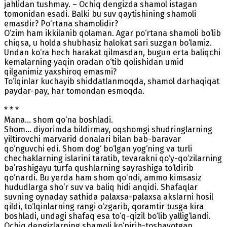
jahlidan tushmay. – Ochiq dengizda shamol istagan
tomonidan esadi. Balki bu suv qaytishining shamoli
emasdir? Po‘rtana shamolidir?
O‘zim ham ikkilanib qolaman. Agar po‘rtana shamoli bo‘lib
chiqsa, u holda shubhasiz halokat sari suzgan bo‘lamiz.
Undan ko‘ra hech harakat qilmasdan, bugun erta baliqchi
kemalarning yaqin oradan o‘tib qolishidan umid
qilganimiz yaxshiroq emasmi?
To‘lqinlar kuchayib shiddatlanmoqda, shamol darhaqiqat
paydar-pay, har tomondan esmoqda.
* * *
Mana… shom qo‘na boshladi.
Shom... diyorimda bildirmay, oqshomgi shudringlarning
yiltirovchi marvarid donalari bilan bab-baravar
qo‘nguvchi edi. Shom dog‘ bo‘lgan yog‘ning va turli
chechaklarning islarini taratib, tevarakni qo‘y-qo‘zilarning
ba’rashigayu turfa qushlarning sayrashiga to‘ldirib
qo‘nardi. Bu yerda ham shom qo‘ndi, ammo kimsasiz
hududlarga sho‘r suv va baliq hidi anqidi. Shafaqlar
suvning oynaday sathida palaxsa-palaxsa akslarni hosil
qildi, to‘lqinlarning rangi o‘zgarib, qoramtir tusga kira
boshladi, undagi shafaq esa to‘q-qizil bo‘lib yallig‘landi.
Ochiq dengizlarning shamoli ko‘pirib-toshayotgan