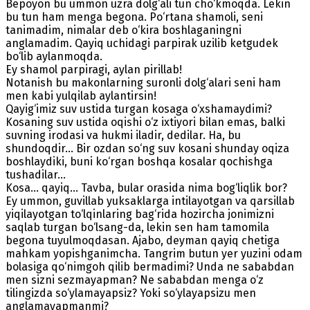
Bepoyon bu ummon uzra dolg‘ali tun cho‘kmoqda. Lekin
bu tun ham menga begona. Po‘rtana shamoli, seni
tanimadim, nimalar deb o‘kira boshlaganingni
anglamadim. Qayiq uchidagi parpirak uzilib ketgudek
bo‘lib aylanmoqda.
Ey shamol parpiragi, aylan pirillab!
Notanish bu makonlarning suronli dolg‘alari seni ham
men kabi yulqilab aylantirsin!
Qayig‘imiz suv ustida turgan kosaga o‘xshamaydimi?
Kosaning suv ustida oqishi o‘z ixtiyori bilan emas, balki
suvning irodasi va hukmi iladir, dedilar. Ha, bu
shundoqdir... Bir ozdan so‘ng suv kosani shunday oqiza
boshlaydiki, buni ko‘rgan boshqa kosalar qochishga
tushadilar...
Kosa... qayiq... Tavba, bular orasida nima bog‘liqlik bor?
Ey ummon, guvillab yuksaklarga intilayotgan va qarsillab
yiqilayotgan to‘lqinlaring bag‘rida hozircha jonimizni
saqlab turgan bo‘lsang-da, lekin sen ham tamomila
begona tuyulmoqdasan. Ajabo, deyman qayiq chetiga
mahkam yopishganimcha. Tangrim butun yer yuzini odam
bolasiga qo‘nimgoh qilib bermadimi? Unda ne sababdan
men sizni sezmayapman? Ne sababdan menga o‘z
tilingizda so‘ylamayapsiz? Yoki so‘ylayapsizu men
anglamayapmanmi?