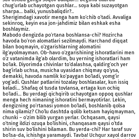
chug‘urlab uchayotgan qushlar... soya kabi suzayotgan
sharpa... balki, yunusbaliqdir?..
Sherigimdagi xavotir menga ham ko‘chib o‘tadi. Avvaliga
sekinroq, keyin esa jon-jahdimiz bilan eshkak esha
boshlaymiz.
Mabodo dengizda po‘rtana boshlansa-chi? Hozircha
havoda bo‘ron alomatlari sezilmaydi. Harchand diqqat
bilan boqmayin, o‘zgarishlarning alomatini
ilg‘ayolmayman. Ob-havo o‘zgarishining ishoratlarini men
o‘z vatanimda ilg‘ab olardim, bu yerning ishoratlari ham
bo‘lak. Diyorimda chivinlar to‘dalashsa, qaldirg‘och yer
bag‘irlab uchsa, musicha uyasidan chiqmay qo‘ysa,
demakki, havoda namlik ko‘paygan bo‘ladi, yomg‘ir
yog‘adi. Qushlar patlarini tozalay boshlasalar, kun issiq
keladi... Shafaq ol tusda tovlansa, ertaga kun ochiq
bo‘ladi... Bu yerdagi qichqirib uchayotgan oppoq qushlar
menga hech nimaning ishoratini bermayotirlar. Lekin,
dengizning po‘rtanasi yomon bo‘ladi, boshlanib qolsa
nima qilamiz? Cho‘lu dashtda qolib ketsam hayiqmayman,
chunki – o‘zim bilib yurgan yerlar. Ochqasam, qaysi
o‘tning ildizi ozuqa bo‘lishini, chanqasam qaysi o‘tda
shirin suv bo‘lishini bilaman. Bu yerda-chi? Har taraf suv
bo‘lsa-da, ichishga yaramaydi. Tavba! Uchqur xayol darrov