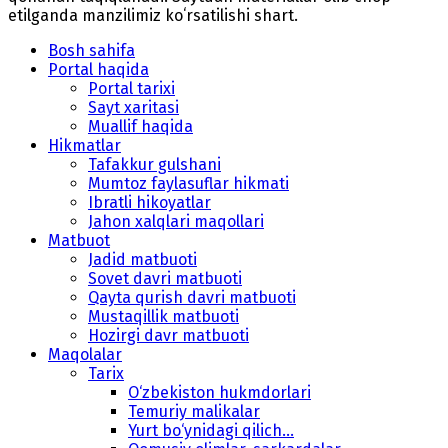
etilganda manzilimiz koʻrsatilishi shart.
Bosh sahifa
Portal haqida
Portal tarixi
Sayt xaritasi
Muallif haqida
Hikmatlar
Tafakkur gulshani
Mumtoz faylasuflar hikmati
Ibratli hikoyatlar
Jahon xalqlari maqollari
Matbuot
Jadid matbuoti
Sovet davri matbuoti
Qayta qurish davri matbuoti
Mustaqillik matbuoti
Hozirgi davr matbuoti
Maqolalar
Tarix
O‘zbekiston hukmdorlari
Temuriy malikalar
Yurt bo‘ynidagi qilich...