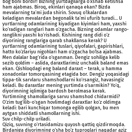
bog‘boni bordir! Bizning yurtdagilarga o‘xshab ketishsa
ham ajabmas. Biroq, ekinlari qanaqa ekan? Bizda
mevalarning ta’mi juda shirin. Sovuq o‘lkalardan
keladigan mevalardan begonalik ta’mi ufurib turadi... U
yurtlarning odamlarining kiyadigan kiyimlari ham, yaxshi
ko‘radigan ranglari ham o‘zgacha. Bizning odamlar rango-
ranglikni yaxshi ko‘rishadi. Kishining rang didi o‘z
diyorining ranglariga qarab shakllansa kerak? U
yurtlarning odamlarining tuslari, qiyofalari, gapirishlari,
hatto ko‘zlariyu nigohlari ham o‘zgacha bo‘lsa ajabmas.
Men dalalar bag‘rida o‘sganman. Dengiz sohiliga kelib
sezib qoldim – aslida, daraxtlarimiz unchalik baland emas
ekan. Qishloqdagi eng baland daraxt – terak, u hamma
xonadonlar tomorqasining etagida bor. Dengiz yoqasidagi
tippa-tik sarvlaru shamshodlarni ko‘rsangiz, havasingiz
keladi. Bu daraxtlar mening yurtimda o‘sarmikin? Yo‘q,
diyorimning iqlimiga bardosh berolmasa kerak.
Yurtimning shamollariga sarvu shamshod chidarmidi?
O‘zim tug‘ilib-o‘sgan hovlimdagi daraxtlar ko‘z oldimga
keladi: bari kunchiqar tomonga egilib qolgan, bu men
aytgan shiddatli shamollarning ishi.
Suv chilp-chilp uriladi.
Qiziq, suvning o‘rtasidamizu quyosh qattiq qizdirmoqda.
Birdaniga diyorimning o‘sha bo‘z tuproqlari naqadar aziz