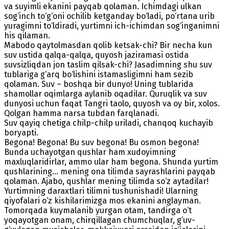
va suyimli ekanini payqab qolaman. Ichimdagi ulkan
sog‘inch to‘g‘oni ochilib ketganday bo‘ladi, po‘rtana urib
yuragimni to‘ldiradi, yurtimni ich-ichimdan sog‘inganimni
his qilaman.
Mabodo qaytolmasdan qolib ketsak-chi? Bir necha kun
suv ustida qalqa-qalqa, quyosh jaziramasi ostida
suvsizliqdan jon taslim qilsak-chi? Jasadimning shu suv
tublariga g‘arq bo‘lishini istamasligimni ham sezib
qolaman. Suv – boshqa bir dunyo! Uning tublarida
shamollar oqimlarga aylanib oqadilar. Quruqlik va suv
dunyosi uchun faqat Tangri taolo, quyosh va oy bir, xolos.
Qolgan hamma narsa tubdan farqlanadi.
Suv qayiq chetiga chilp-chilp uriladi, chanqoq kuchayib
boryapti.
Begona! Begona! Bu suv begona! Bu osmon begona!
Bunda uchayotgan qushlar ham xudoyimning
maxluqlaridirlar, ammo ular ham begona. Shunda yurtim
qushlarining... mening ona tilimda sayrashlarini payqab
qolaman. Ajabo, qushlar mening tilimda so‘z aytadilar!
Yurtimning daraxtlari tilimni tushunishadi! Ularning
qiyofalari o‘z kishilarimizga mos ekanini anglayman.
Tomorqada kuymalanib yurgan otam, tandirga o‘t
yoqayotgan onam, chirqillagan chumchuqlar, g‘uv-