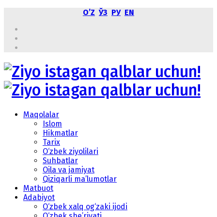
OʼZ
ЎЗ
РУ
EN
Maqolalar
Islom
Hikmatlar
Tarix
O‘zbek ziyolilari
Suhbatlar
Oila va jamiyat
Qiziqarli ma’lumotlar
Matbuot
Adabiyot
O‘zbek xalq og‘zaki ijodi
O‘zbek she’riyati