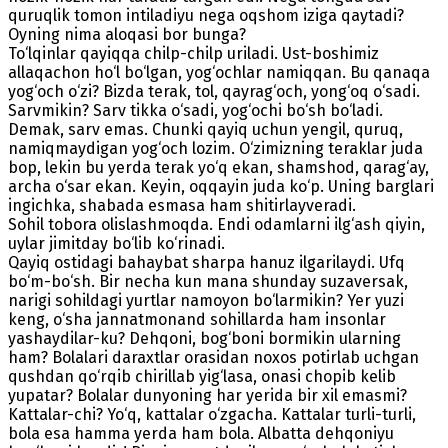
quruqlik tomon intiladiyu nega oqshom iziga qaytadi?
Oyning nima aloqasi bor bunga?
To‘lqinlar qayiqqa chilp-chilp uriladi. Ust-boshimiz
allaqachon ho‘l bo‘lgan, yog‘ochlar namiqqan. Bu qanaqa
yog‘och o‘zi? Bizda terak, tol, qayrag‘och, yong‘oq o‘sadi.
Sarvmikin? Sarv tikka o‘sadi, yog‘ochi bo‘sh bo‘ladi.
Demak, sarv emas. Chunki qayiq uchun yengil, quruq,
namiqmaydigan yog‘och lozim. O‘zimizning teraklar juda
bop, lekin bu yerda terak yo‘q ekan, shamshod, qarag‘ay,
archa o‘sar ekan. Keyin, oqqayin juda ko‘p. Uning barglari
ingichka, shabada esmasa ham shitirlayveradi.
Sohil tobora olislashmoqda. Endi odamlarni ilg‘ash qiyin,
uylar jimitday bo‘lib ko‘rinadi.
Qayiq ostidagi bahaybat sharpa hanuz ilgarilaydi. Ufq
bo‘m-bo‘sh. Bir necha kun mana shunday suzaversak,
narigi sohildagi yurtlar namoyon bo‘larmikin? Yer yuzi
keng, o‘sha jannatmonand sohillarda ham insonlar
yashaydilar-ku? Dehqoni, bog‘boni bormikin ularning
ham? Bolalari daraxtlar orasidan noxos potirlab uchgan
qushdan qo‘rqib chirillab yig‘lasa, onasi chopib kelib
yupatar? Bolalar dunyoning har yerida bir xil emasmi?
Kattalar-chi? Yo‘q, kattalar o‘zgacha. Kattalar turli-turli,
bola esa hamma yerda ham bola. Albatta dehqoniyu