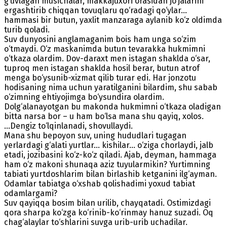
g‘uvlagan musichalar, makkajuxori orasidan jo‘jalarini
ergashtirib chiqqan tovuqlaru qo‘radagi qo‘ylar...
hammasi bir butun, yaxlit manzaraga aylanib ko‘z oldimda
turib qoladi.
Suv dunyosini anglamaganim bois ham unga so‘zim
o‘tmaydi. O‘z maskanimda butun tevarakka hukmimni
o‘tkaza olardim. Dov-daraxt men istagan shaklda o‘sar,
tuproq men istagan shaklda hosil berar, butun atrof
menga bo‘ysunib-xizmat qilib turar edi. Har jonzotu
hodisaning nima uchun yaratilganini bilardim, shu sabab
o‘zimning ehtiyojimga bo‘ysundira olardim.
Dolg‘alanayotgan bu makonda hukmimni o‘tkaza oladigan
bitta narsa bor – u ham bo‘lsa mana shu qayiq, xolos.
...Dengiz to‘lqinlanadi, shovullaydi.
Mana shu bepoyon suv, uning hududlari tugagan
yerlardagi g‘alati yurtlar... kishilar... o‘ziga chorlaydi, jalb
etadi, jozibasini ko‘z-ko‘z qiladi. Ajab, deyman, hammaga
ham o‘z makoni shunaqa aziz tuyularmikin? Yurtimning
tabiati yurtdoshlarim bilan birlashib ketganini ilg‘ayman.
Odamlar tabiatga o‘xshab qolishadimi yoxud tabiat
odamlargami?
Suv qayiqqa bosim bilan urilib, chayqatadi. Ostimizdagi
qora sharpa ko‘zga ko‘rinib-ko‘rinmay hanuz suzadi. Oq
chag‘alaylar to‘shlarini suvga urib-urib uchadilar.