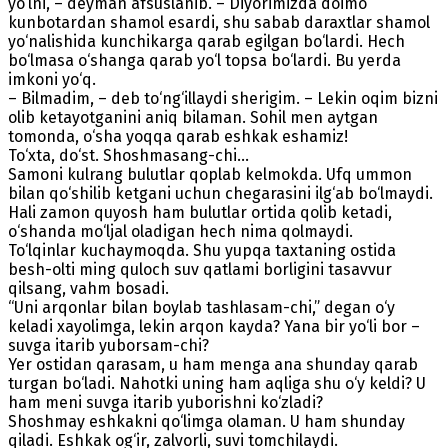
yo‘lni, – deyman afsuslanib. – Diyorimizda doimo
kunbotardan shamol esardi, shu sabab daraxtlar shamol
yo‘nalishida kunchikarga qarab egilgan bo‘lardi. Hech
bo‘lmasa o‘shanga qarab yo‘l topsa bo‘lardi. Bu yerda
imkoni yo‘q.
– Bilmadim, – deb to‘ng‘illaydi sherigim. – Lekin oqim bizni
olib ketayotganini aniq bilaman. Sohil men aytgan
tomonda, o‘sha yoqqa qarab eshkak eshamiz!
To‘xta, do‘st. Shoshmasang-chi...
Samoni kulrang bulutlar qoplab kelmokda. Ufq ummon
bilan qo‘shilib ketgani uchun chegarasini ilg‘ab bo‘lmaydi.
Hali zamon quyosh ham bulutlar ortida qolib ketadi,
o‘shanda mo‘ljal oladigan hech nima qolmaydi.
To‘lqinlar kuchaymoqda. Shu yupqa taxtaning ostida
besh-olti ming quloch suv qatlami borligini tasavvur
qilsang, vahm bosadi.
“Uni arqonlar bilan boylab tashlasam-chi,” degan o‘y
keladi xayolimga, lekin arqon kayda? Yana bir yo‘li bor –
suvga itarib yuborsam-chi?
Yer ostidan qarasam, u ham menga ana shunday qarab
turgan bo‘ladi. Nahotki uning ham aqliga shu o‘y keldi? U
ham meni suvga itarib yuborishni ko‘zladi?
Shoshmay eshkakni qo‘limga olaman. U ham shunday
qiladi. Eshkak og‘ir, zalvorli, suvi tomchilaydi.