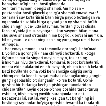
bahaybat to‘lqinlarni hosil qilmoqda.
Seni tanimayman, dengiz shamoli. Ammo sen –
po‘rtanalar hosil qiluvchi qasirg‘a shamoli emasdirsan?
Saharlari suv ko‘tarilishi bilan birga paydo bo‘ladigan va
oqshomlari suv bila birga qaytadigan oy shamoli bo‘lib
chiqishingni juda-juda istayman. Yerdan g‘oyat olisda,
fazo qo‘ynida jim suzayotgan ulkan sayyora bilan mana
shu suvu shamol o‘rtasida nima bog‘liqlik bo‘lishi mumkin,
bilmayman. Lekin sening esishing yuragimga umid baxsh
etmoqda.
...Hademay ummon uzra tamomila qorong‘ilik cho‘madi.
Diyorimda qorong‘ilik ham chiroyli cho‘kardi. U ko‘zga
ilg‘anmas parda singari mayin-mayin, toklarning
ishkomlariniyu daraxtlarni, tomlarni, tuproqko‘chalarni,
orasta ekin dalalarini enlab-avaylab, ohista tushib kelardi.
Ba’zi hovlilarda olma yoki behi shoxiga osig‘liq sariq
chiroq ostida kechki ovqat mahali oiladagilarning gangir-
gungir gaplashib o‘tirishganini ko‘rsa bo‘lardi. Qo‘ni-
qo‘shni bir-birlariga kechga pishirgan taomlaridan
chiqarardilar. Keyin qozon-o‘choq boshida taraq-turuq
eshitilar, idish-tovoq yuvilib-saranjomlanar edi.
Bedazorlar isi, sut isi, yangi kesilgan tut bargining isi
hovlidagi rayhonlar bo‘yiga qorishib tevarakka taralardi.