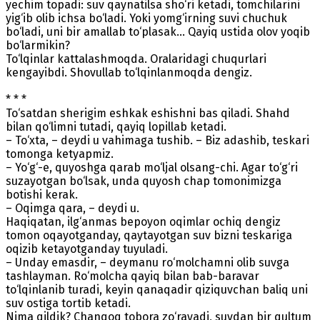
yechim topadi: suv qaynatilsa sho‘ri ketadi, tomchilarini
yig‘ib olib ichsa bo‘ladi. Yoki yomg‘irning suvi chuchuk
bo‘ladi, uni bir amallab to‘plasak... Qayiq ustida olov yoqib
bo‘larmikin?
To‘lqinlar kattalashmoqda. Oralaridagi chuqurlari
kengayibdi. Shovullab to‘lqinlanmoqda dengiz.
* * *
To‘satdan sherigim eshkak eshishni bas qiladi. Shahd
bilan qo‘limni tutadi, qayiq lopillab ketadi.
– To‘xta, – deydi u vahimaga tushib. – Biz adashib, teskari
tomonga ketyapmiz.
– Yo‘g‘-e, quyoshga qarab mo‘ljal olsang-chi. Agar to‘g‘ri
suzayotgan bo‘lsak, unda quyosh chap tomonimizga
botishi kerak.
– Oqimga qara, – deydi u.
Haqiqatan, ilg‘anmas bepoyon oqimlar ochiq dengiz
tomon oqayotganday, qaytayotgan suv bizni teskariga
oqizib ketayotganday tuyuladi.
– Unday emasdir, – deymanu ro‘molchamni olib suvga
tashlayman. Ro‘molcha qayiq bilan bab-baravar
to‘lqinlanib turadi, keyin qanaqadir qiziquvchan baliq uni
suv ostiga tortib ketadi.
Nima qildik? Chanqoq tobora zo‘rayadi, suvdan bir qultum