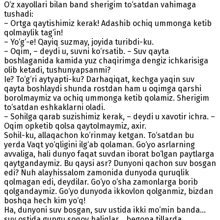
O‘z xayollari bilan band sherigim to‘satdan vahimaga
tushadi:
– Ortga qaytishimiz kerak! Adashib ochiq ummonga ketib
qolmaylik tag‘in!
– Yo‘g‘-e! Qayiq suzmay, joyida turibdi-ku.
– Oqim, – deydi u, suvni ko‘rsatib. – Suv qayta
boshlaganida kamida yuz chaqirimga dengiz ichkarisiga
olib ketadi, tushunyapsanmi?
Ie? To‘g‘ri aytyapti-ku? Darhaqiqat, kechga yaqin suv
qayta boshlaydi shunda rostdan ham u oqimga qarshi
borolmaymiz va ochiq ummonga ketib qolamiz. Sherigim
to‘satdan eshkaklarni oladi.
– Sohilga qarab suzishimiz kerak, – deydi u xavotir ichra. –
Oqim opketib qolsa qaytolmaymiz, axir.
Sohil-ku, allaqachon ko‘rinmay ketgan. To‘satdan bu
yerda Vaqt yo‘qligini ilg‘ab qolaman. Go‘yo asrlarning
avvaliga, hali dunyo faqat suvdan iborat bo‘lgan paytlarga
qaytgandaymiz. Bu qaysi asr? Dunyoni qachon suv bosgan
edi? Nuh alayhissalom zamonida dunyoda quruqlik
qolmagan edi, deydilar. Go‘yo o‘sha zamonlarga borib
qolgandaymiz. Go‘yo dunyoda ikkovlon qolganmiz, bizdan
boshqa hech kim yo‘q!
Ha, dunyoni suv bosgan, suv ustida ikki mo‘min banda...
suv ostida gungu soqov baliqlar... begona tillarda