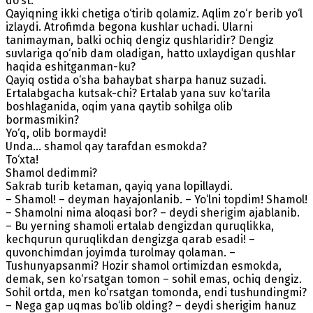
do‘st.
Qayiqning ikki chetiga o‘tirib qolamiz. Aqlim zo‘r berib yo‘l
izlaydi. Atrofimda begona kushlar uchadi. Ularni
tanimayman, balki ochiq dengiz qushlaridir? Dengiz
suvlariga qo‘nib dam oladigan, hatto uxlaydigan qushlar
haqida eshitganman-ku?
Qayiq ostida o‘sha bahaybat sharpa hanuz suzadi.
Ertalabgacha kutsak-chi? Ertalab yana suv ko‘tarila
boshlaganida, oqim yana qaytib sohilga olib
bormasmikin?
Yo‘q, olib bormaydi!
Unda... shamol qay tarafdan esmokda?
To‘xta!
Shamol dedimmi?
Sakrab turib ketaman, qayiq yana lopillaydi.
– Shamol! – deyman hayajonlanib. – Yo‘lni topdim! Shamol!
– Shamolni nima aloqasi bor? – deydi sherigim ajablanib.
– Bu yerning shamoli ertalab dengizdan quruqlikka,
kechqurun quruqlikdan dengizga qarab esadi! –
quvonchimdan joyimda turolmay qolaman. –
Tushunyapsanmi? Hozir shamol ortimizdan esmokda,
demak, sen ko‘rsatgan tomon – sohil emas, ochiq dengiz.
Sohil ortda, men ko‘rsatgan tomonda, endi tushundingmi?
– Nega gap uqmas bo‘lib olding? – deydi sherigim hanuz