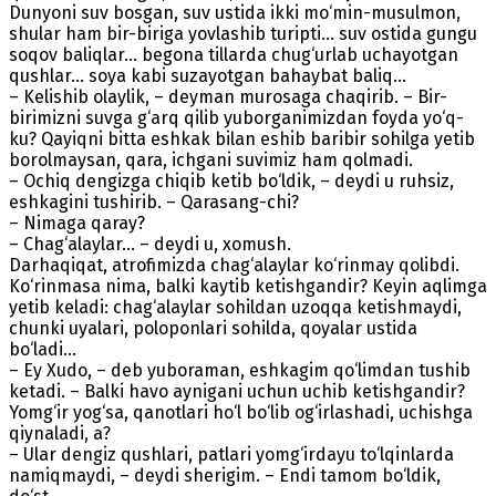
Dunyoni suv bosgan, suv ustida ikki mo‘min-musulmon,
shular ham bir-biriga yovlashib turipti... suv ostida gungu
soqov baliqlar... begona tillarda chug‘urlab uchayotgan
qushlar... soya kabi suzayotgan bahaybat baliq...
– Kelishib olaylik, – deyman murosaga chaqirib. – Bir-
birimizni suvga g‘arq qilib yuborganimizdan foyda yo‘q-
ku? Qayiqni bitta eshkak bilan eshib baribir sohilga yetib
borolmaysan, qara, ichgani suvimiz ham qolmadi.
– Ochiq dengizga chiqib ketib bo‘ldik, – deydi u ruhsiz,
eshkagini tushirib. – Qarasang-chi?
– Nimaga qaray?
– Chag‘alaylar... – deydi u, xomush.
Darhaqiqat, atrofimizda chag‘alaylar ko‘rinmay qolibdi.
Ko‘rinmasa nima, balki kaytib ketishgandir? Keyin aqlimga
yetib keladi: chag‘alaylar sohildan uzoqqa ketishmaydi,
chunki uyalari, poloponlari sohilda, qoyalar ustida
bo‘ladi...
– Ey Xudo, – deb yuboraman, eshkagim qo‘limdan tushib
ketadi. – Balki havo aynigani uchun uchib ketishgandir?
Yomg‘ir yog‘sa, qanotlari ho‘l bo‘lib og‘irlashadi, uchishga
qiynaladi, a?
– Ular dengiz qushlari, patlari yomg‘irdayu to‘lqinlarda
namiqmaydi, – deydi sherigim. – Endi tamom bo‘ldik,