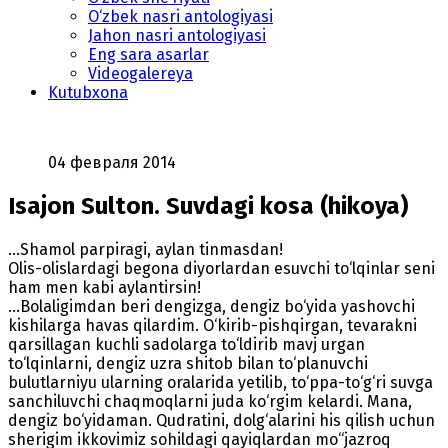
O‘zbek nasri antologiyasi
Jahon nasri antologiyasi
Eng sara asarlar
Videogalereya
Kutubxona
04 февраля 2014
Isajon Sulton. Suvdagi kosa (hikoya)
…Shamol parpiragi, aylan tinmasdan!
Olis-olislardagi begona diyorlardan esuvchi to‘lqinlar seni
ham men kabi aylantirsin!
...Bolaligimdan beri dengizga, dengiz bo‘yida yashovchi
kishilarga havas qilardim. O‘kirib-pishqirgan, tevarakni
qarsillagan kuchli sadolarga to‘ldirib mavj urgan
to‘lqinlarni, dengiz uzra shitob bilan to‘planuvchi
bulutlarniyu ularning oralarida yetilib, to‘ppa-to‘g‘ri suvga
sanchiluvchi chaqmoqlarni juda ko‘rgim kelardi. Mana,
dengiz bo‘yidaman. Qudratini, dolg‘alarini his qilish uchun
sherigim ikkovimiz sohildagi qayiqlardan mo‘‘jazroq