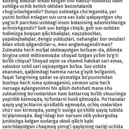
kulrang bulutlar enlab ketgan shu hadsiz-hududsiz olam
sohiliga uchib ketish oldidan bezovtalanib
chug‘urlashgandir? Dunyo zulmatga cho‘mganida, yer
yuzini butkul enlagan suv uzra xas kabi qalqayotgan shu
yog‘och parchasi ustidagi inson bolasining adashishlariga
achinishgandir? Goh suv betiga chiqib, goh suv ostidan
holimizga boqqan qilichbaliqlar, nayzaboshlar,
yapaloqbaliqlar, dengiz yulduzlari, nahanglar bor ovozlari
bilan xitob qilgandirlar-u, men anglamagandirman?
Zulmatda hech mo‘ljal ololmayotgan bo‘lsam-da, dilimda
birgina umid miltiramoqda: shoyad tutgan yo‘lim to‘g‘ri
bo‘lib chiqsa? Shoyad oqim va shamol halokat sari emas,
xaloskor sohil sari oqizayotgan bo‘lsa. Suv ustida
ekanman, qalbimdagi hamma narsa g‘oyib bo‘lganini,
faqat Tangrining qadar va qismatiga bo‘ysunishdan
boshqa hech nima qolmaganini, ummon uzra hech
narsaga aylanganimni his qilish dahshati mana shu
zulmatning bo‘ronlaridan ham battarroq bo‘lib shuurimga
yopirilib kelmoqda, to‘fonlarni hosil qilmoqda. Po‘rtanalar
qayiq yog‘ochlarini qirsillatib egmoqda, ochiq oralaridan
sho‘r suv kirmoqda, yomg‘ir suviga qo‘shilib qayiq tubida
to‘planmoqda. Bag‘ridagi bor narsani otib yuborguday
junbishga kelgan suvlarga olovli qilich kabi
sanchilayotgan chaqmoq yorug‘i qayiqning narigi uchida