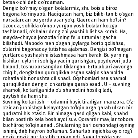
ketsak-chi deb qo‘rqaman.
Dengiz ko‘rmay o‘sgan bolalarmiz, shu bois u biroz
begona ko‘rinyapti. Haqiqatan ham, biz bilib-tanib o‘sgan
narsalardan bu yerda asar yo‘q. Qaerdan ham bo‘lsin?
Uzoqda, sohilda o‘ynab yurgan yosh bolalar ko‘zga
tashlanadi, o‘shalar dengizni yaxshi bilishsa kerak. Ha,
mayda-chuyda jonzotlarining fe’lu tutumlarigacha
bilishadi. Mabodo men o‘sgan joylarga borib qolishsa,
o‘zlarini begonaday tutishsa ajabmas. Dengizi bo‘lmagan
yurtlarda yashashni istashmasa ham kerak. Bu yerning
kishilari uylarini sohilga yaqin qurishgan, poydevori juda
baland, toshu xarsangdan tiklangan. Ertalablari ayvonga
chiqib, dengizdan quruqlikka esgan salqin shamolda
rohatlanib nonushta qilishadi. Oqshomlari esa shamol
quruqlikdan dengiz ichkarisiga qarab esadi. U – suvning
shamoli, ko‘tarilganida o‘z shamolini hosil qiladi,
qaytishida ham shu.
Suvning ko‘tarilishi – odamni hayiqtiradigan manzara. O‘z-
o‘zidan junbishga kelayotgan to‘lqinlarga qarab ulkan bir
qudratni his etasiz. Bir nimaga qasd qilgan kabi, shahd
bilan bostirib kela boshlaydi suv. Qoramtir mavjlar tobora
kuchliroq to‘lqinlanadi. Shularning bari osmondagi oyning
ishimi, deb hayron bo‘laman. Saharlab ingichka oy o‘rog‘i
nozik-nozik nur taratib turgan edi. Nega tongda suv