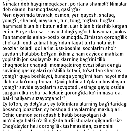
Nimalar deb hayqirmoqdasan, po‘rtana shamoli? Nimalar
deb olamni buzmoqdasan, qasirg‘a?
Men diyorimda tevarak, osmon, yer, quyosh, shafaq,
yomg‘ir, shamol, maysalar, tun, tong, tog‘laru bog‘lar...
hammasi bilan bir butun edim, ular bilan birlashib ketgan
edim. Bu yerda esa... suv ustidagi yog‘och kosaman, xolos.
Tun tamomila enlab-bosib kelmoqda. Zimiston qorong‘ilik
cho‘kadi, endi zulmat bag‘ridan faqat turfa notanish
ovozlar keladi, qo‘llarim, ust-boshim, sochlarim sho‘r
suvdan shalabbo bo‘lgan, ikkimiz ham qayiqqa mahkam
yopishib jon saqlaymiz. Ko‘klarning bag‘rini tilib
chaqmoqlar chaqadi, momaqaldiroq ovozi bilan dengiz
suvining qasirg‘alari qo‘shilib ketadi, to‘satdan sharros
yomg‘ir quya boshlaydi, bunaqa yomg‘irni ham hayotimda
ilk bora ko‘rmoqdaman. Qayiq tubida to‘plana boshlagan
yomg‘ir suvida oyoqlarim sovqotadi, esimga qayiq ostida
suzgan ulkan sharpa keladi: qorong‘ida ko‘rinmasa-da,
balki haliyam suzayotgandir?
Ey to‘fon, ey dolg‘alar, ey to‘lqinlaru ularning bag‘irlaridagi
besanoq jonzotlar, ey boshqa dunyolarning maxluqlari!
Ochiq ummon sari adashib ketib borayotgan ikki
mo‘minga balki o‘z tilingizda turli ishoralar qilgandirsiz?
Chag‘alaylar hali qorong‘ilik tushmasidan, osmonini