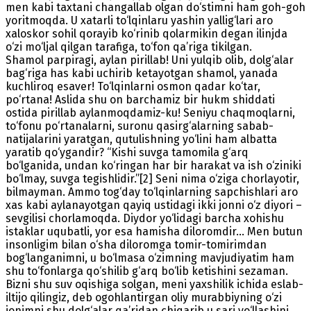
men kabi taxtani changallab olgan do‘stimni ham goh-goh
yoritmoqda. U xatarli to‘lqinlaru yashin yallig‘lari aro
xaloskor sohil qorayib ko‘rinib qolarmikin degan ilinjda
o‘zi mo‘ljal qilgan tarafiga, to‘fon qa’riga tikilgan.
Shamol parpiragi, aylan pirillab! Uni yulqib olib, dolg‘alar
bag‘riga has kabi uchirib ketayotgan shamol, yanada
kuchliroq esaver! To‘lqinlarni osmon qadar ko‘tar,
po‘rtana! Aslida shu on barchamiz bir hukm shiddati
ostida pirillab aylanmoqdamiz-ku! Seniyu chaqmoqlarni,
to‘fonu po‘rtanalarni, suronu qasirg‘alarning sabab-
natijalarini yaratgan, qutulishning yo‘lini ham albatta
yaratib qo‘ygandir? “Kishi suvga tamomila g‘arq
bo‘lganida, undan ko‘ringan har bir harakat va ish o‘ziniki
bo‘lmay, suvga tegishlidir.”[2] Seni nima o‘ziga chorlayotir,
bilmayman. Ammo tog‘day to‘lqinlarning sapchishlari aro
xas kabi aylanayotgan qayiq ustidagi ikki jonni o‘z diyori –
sevgilisi chorlamoqda. Diydor yo‘lidagi barcha xohishu
istaklar uqubatli, yor esa hamisha diloromdir... Men butun
insonligim bilan o‘sha diloromga tomir-tomirimdan
bog‘langanimni, u bo‘lmasa o‘zimning mavjudiyatim ham
shu to‘fonlarga qo‘shilib g‘arq bo‘lib ketishini sezaman.
Bizni shu suv oqishiga solgan, meni yaxshilik ichida eslab-
iltijo qilingiz, deb ogohlantirgan oliy murabbiyning o‘zi
jonimni shu dolg‘alar qa’ridan chiqarib u sari yo‘llashini,