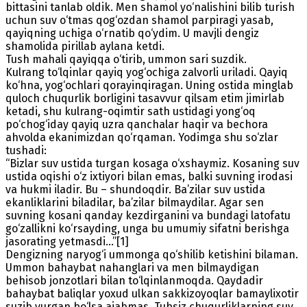
bittasini tanlab oldik. Men shamol yo‘nalishini bilib turish
uchun suv o‘tmas qog‘ozdan shamol parpiragi yasab,
qayiqning uchiga o‘rnatib qo‘ydim. U mavjli dengiz
shamolida pirillab aylana ketdi.
Tush mahali qayiqqa o‘tirib, ummon sari suzdik.
Kulrang to‘lqinlar qayiq yog‘ochiga zalvorli uriladi. Qayiq
ko‘hna, yog‘ochlari qorayinqiragan. Uning ostida minglab
quloch chuqurlik borligini tasavvur qilsam etim jimirlab
ketadi, shu kulrang-oqimtir sath ustidagi yong‘oq
po‘chog‘iday qayiq uzra qanchalar haqir va bechora
ahvolda ekanimizdan qo‘rqaman. Yodimga shu so‘zlar
tushadi:
“Bizlar suv ustida turgan kosaga o‘xshaymiz. Kosaning suv
ustida oqishi o‘z ixtiyori bilan emas, balki suvning irodasi
va hukmi iladir. Bu – shundoqdir. Ba’zilar suv ustida
ekanliklarini biladilar, ba’zilar bilmaydilar. Agar sen
suvning kosani qanday kezdirganini va bundagi latofatu
go‘zallikni ko‘rsayding, unga bu umumiy sifatni berishga
jasorating yetmasdi...”[1]
Dengizning naryog‘i ummonga qo‘shilib ketishini bilaman.
Ummon bahaybat nahanglari va men bilmaydigan
behisob jonzotlari bilan to‘lqinlanmoqda. Qaydadir
bahaybat baliqlar yoxud ulkan sakkizoyoqlar bamaylixotir
suzib yurgan bo‘lsa ajabmas. Tubsiz chuqurliklarning suv