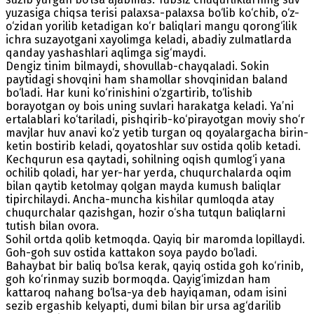
yuzasiga chiqsa terisi palaxsa-palaxsa bo‘lib ko‘chib, o‘z-
o‘zidan yorilib ketadigan ko‘r baliqlari mangu qorong‘ilik
ichra suzayotgani xayolimga keladi, abadiy zulmatlarda
qanday yashashlari aqlimga sig‘maydi.
Dengiz tinim bilmaydi, shovullab-chayqaladi. Sokin
paytidagi shovqini ham shamollar shovqinidan baland
bo‘ladi. Har kuni ko‘rinishini o‘zgartirib, to‘lishib
borayotgan oy bois uning suvlari harakatga keladi. Ya’ni
ertalablari ko‘tariladi, pishqirib-ko‘pirayotgan moviy sho‘r
mavjlar huv anavi ko‘z yetib turgan oq qoyalargacha birin-
ketin bostirib keladi, qoyatoshlar suv ostida qolib ketadi.
Kechqurun esa qaytadi, sohilning oqish qumlog‘i yana
ochilib qoladi, har yer-har yerda, chuqurchalarda oqim
bilan qaytib ketolmay qolgan mayda kumush baliqlar
tipirchilaydi. Ancha-muncha kishilar qumloqda atay
chuqurchalar qazishgan, hozir o‘sha tutqun baliqlarni
tutish bilan ovora.
Sohil ortda qolib ketmoqda. Qayiq bir maromda lopillaydi.
Goh-goh suv ostida kattakon soya paydo bo‘ladi.
Bahaybat bir baliq bo‘lsa kerak, qayiq ostida goh ko‘rinib,
goh ko‘rinmay suzib bormoqda. Qayig‘imizdan ham
kattaroq nahang bo‘lsa-ya deb hayiqaman, odam isini
sezib ergashib kelyapti, dumi bilan bir ursa ag‘darilib