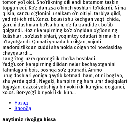
tomon yo‘l oldi. Sho‘rlikning dili endi batamom taskin
topgan edi. Ko‘zidan zsa o‘kinch yoshlari to‘kilardi. Nima
qilsin, xanzu o‘g‘lonini u salkam o‘n olti yil tarbiya qildi,
yedirdi-ichirdi. Xanzu bolasi shu kechgan vaqt ichida,
garchi dushman bo‘lsa ham, o‘z farzandidek bo‘lib
qolgandi. Hozir kampirning ko‘z o‘ngidan o‘g‘lonning
kulishlari, so‘zlashishlari, yoqimtoy odatlari birma-bir
o‘tayotgandi. Qomati yanada bukilgan, vujudi
madorsizlikdan xuddi shamolda qolgan tol novdasiday
chayqalardi...
Tangritog‘ uzra qorong‘ilik cho‘ka boshladi...
Yadg‘uxon kampirning dilidan nelar kechayotganini
fahmlagani bois, boshqa so‘z qotmadi. Ammo
urug‘doshlari yoniga qaytib ketmadi ham, otini bog‘lab,
shu yerda qoldi. Negaki, kampirning ham umr daqiqalari
tugagan, qazosi yetishiga bir yoki ikki kungina qolgandi,
xolos. Bor-yo‘g‘i bir yoki ikki kun...
Назад
Вперёд
Saytimiz rivojiga hissa