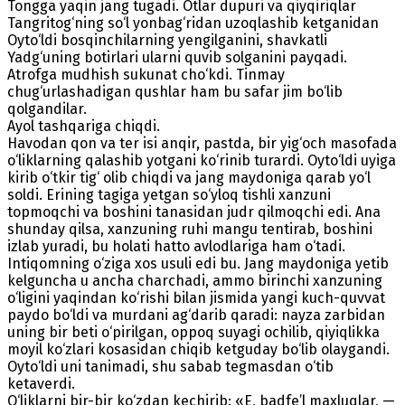
Tongga yaqin jang tugadi. Otlar dupuri va qiyqiriqlar
Tangritog‘ning so‘l yonbag‘ridan uzoqlashib ketganidan
Oyto‘ldi bosqinchilarning yengilganini, shavkatli
Yadg‘uning botirlari ularni quvib solganini payqadi.
Atrofga mudhish sukunat cho‘kdi. Tinmay
chug‘urlashadigan qushlar ham bu safar jim bo‘lib
qolgandilar.
Ayol tashqariga chiqdi.
Havodan qon va ter isi anqir, pastda, bir yig‘och masofada
o‘liklarning qalashib yotgani ko‘rinib turardi. Oyto‘ldi uyiga
kirib o‘tkir tig‘ olib chiqdi va jang maydoniga qarab yo‘l
soldi. Erining tagiga yetgan so‘yloq tishli xanzuni
topmoqchi va boshini tanasidan judr qilmoqchi edi. Ana
shunday qilsa, xanzuning ruhi mangu tentirab, boshini
izlab yuradi, bu holati hatto avlodlariga ham o‘tadi.
Intiqomning o‘ziga xos usuli edi bu. Jang maydoniga yetib
kelguncha u ancha charchadi, ammo birinchi xanzuning
o‘ligini yaqindan ko‘rishi bilan jismida yangi kuch-quvvat
paydo bo‘ldi va murdani ag‘darib qaradi: nayza zarbidan
uning bir beti o‘pirilgan, oppoq suyagi ochilib, qiyiqlikka
moyil ko‘zlari kosasidan chiqib ketguday bo‘lib olaygandi.
Oyto‘ldi uni tanimadi, shu sabab tegmasdan o‘tib
ketaverdi.
O‘liklarni bir-bir ko‘zdan kechirib: «E, badfe’l maxluqlar, —