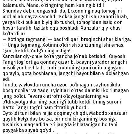
kalamush. Mana, o‘zingning ham kuning bitdi!
Shunday deb u engashdi-da, Erxonning naq tomog‘ini
mo‘ljallab nayza sanchdi. Keksa jangchi shu zahoti ihrab,
yerga ikki buklanib yiqilib tushdi, tomog‘idan issiq qon
hovur taratib, tizillab oqa boshladi. Xanzular qiy-chuv
ko‘tardilar.
— Xotinga tegmang! — baqirdi qari brsqinchi sheriklariga.
— Unga tegmang. Xotinni o‘ldirish xanzuning ishi emas.
Qani, ketdik Yadg‘uning ustiga!..
Xanzular qiy-chuv ko‘targancha jo‘nab ketishdi. Quyosh
Tangritog‘ ortiga qonday qizarib, baayni yarador jangchi
misoli yonboshladi. Endi Erxonning qoni oqib tugagan,
qorayib, qota boshlagan, jangchi hayot bilan vidolashgan
edi.
Tunda, yaylovdan uncha uzoq bo‘lmagan sayhonlikda
bosqinchilar va Yadg‘u yigitlari o‘rtasida misli ko‘rilmagan
jang bo‘ldi. Tevarak-atrofni o‘layotganlarning va
o‘ldirayotganlarning baqirig‘i tutib ketdi. Uning suroni
hatto Tangritog‘ni ham titratib yubordi.
Oyto‘ldi tuni bilan mijja qoqmay chiqdi. Mabodo xanzular
qaytib kelguday bo‘lsa, birinchi kirganining boshiga
tushirish maqsadida eri jangda ishlatadigan boltani
poygakka suyab qo‘ydi.