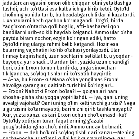
jadallardan egasini omon olib chiqqan otini yetaklashga
tushdi, uch-to‘rttasi esa kulba ichiga kirib ketdi. Oyto‘ldi
cholining yonida turib, bu beadabgarchiliklarni kuzatardi.
U xanzularni hech qachon ko‘rmagandi. To‘g‘ri, birda
Yadg‘uxon o‘ntacha qo‘li bog‘liq, afti-basharasi qon
bandilarni urib-so‘kib haydab kelgandi. Ammo ular o‘sha
paytda biram nochor, ezgin ko‘ringan ediki, hatto
Oyto‘ldining ularga rahmi kelib ketgandi. Hozir esa
bularning vajohatini ko‘rib o‘takasi yorilayozdi. Ular
tinmay baqirishadi, uzun sochlarini selkillatib, u yoqdan-
buyoqqa yurishadi... Ulardan biri, yuzida uzun chandig‘i
bori, otini Erxon tomon burdi-da, unga sinovchan
tikilgancha, so‘yloq tishlarini ko‘rsatib hayqirdi:
— A-ha, bu Erxon-ku! Mana o‘sha yengilmas Erxon!
Ahvoliga qaranglar, qaltirab turishini ko‘ringlar!...
— Erxon? Nahotki Erxon bo‘lsa?! — qolganlari ham
shosha-pisha shu yoqqa yopirilishdi. — Iya, qani uning
avvalgi vajohati? Qani uning o‘lim keltiruvchi gurzisi? Nega
u gurzisini ko‘tarmayapti, barimizni qirib tashlamayapti?
Axir, yuzta xanzu askari Erxon uchun cho‘t emasdi-ku?
Oyto‘ldy xotirjam turar, faqat erining g‘azabi
qo‘zg‘ashidangina cho‘chirdi. Ammo unday bo‘lmadi.
— Erxon! — deb bo‘kirdi so‘yloq tishli qari xanzu.—Mening
necha-necha urug‘imni kulini ko‘kka sovurding-a, qari