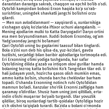
daraxtdan daraxtga sakrab, chaqqon va epchil bo‘lib o‘sdi.
Oyto‘ldi kampirdan bobosi Erxon haqida ko‘p so‘rab-
surishtirar, uningdek shavkatli jangchi bo‘lishni orzu
qilardi.
— Men xun avlodidanman! — xayqirardi u, xunlarnikiga
o‘xshagan qiyiq ko‘zlarida iftixor uchuni alangalanib. —
Mening ajodlarim mulki to Katta Daryogadir! Daryo ortini
esa men bo‘ysundiraman. Xuddi bobom Erxonday, og‘am
Yadg‘uxonday jangchi bo‘laman!
Qari Oyto‘ldi uning bu gaplarimi taassuf bilan tinglardi.
Bola o‘zini xun deb his qilsa-da, yuz-ko‘zlari, gavda
tuzilishi, serjahligi bilan baribir ajdodlariga tortmoqda edi.
Eri Erxonning o‘limi yodiga tushganda, har safar
Oyto‘ldining dilida g‘azab va intiqom olovi gurillar hamda
bolaning tezroq katta bo‘lishini Ko‘k Tangridan tilar edi. U
hali judayam yosh, hozircha qasos olish mumkin emas,
ammo katta bo‘lsin, shunda barcha cheklovlar barham
topadi. O‘shanda Erxonning notinch ruhi Oyto‘ldidan
mamnun bo‘ladi. Xanzular sho‘rlik Erxonni zaifligiga ham
qaramay o‘ldirdilar. Shusiz ham uning joni qiltillab, erta-
indin o‘lishi muqarrar bo‘yaib turgandi. Ular yovuzlik
qildilar, biroq xunlardagi tartib-qoidalar Oyto‘ldiga hozir
o‘ch olishni ta’qiqlab turardi. Ba’zida u bolani o‘rmonda