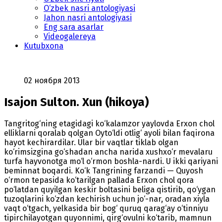
O‘zbek nasri antologiyasi
Jahon nasri antologiyasi
Eng sara asarlar
Videogalereya
Kutubxona
02 ноября 2013
Isajon Sulton. Xun (hikoya)
Tangritog‘ning etagidagi ko‘kalamzor yaylovda Erxon chol
elliklarni qoralab qolgan Oyto‘ldi otlig‘ ayoli bilan faqirona
hayot kechirardilar. Ular bir vaqtlar tiklab olgan
ko‘rimsizgina go‘shadan ancha narida xushxo‘r mevalaru
turfa hayvonotga mo‘l o‘rmon boshla-nardi. U ikki qariyani
beminnat boqardi. Ko‘k Tangrining farzandi — Quyosh
o‘rmon tepasida ko‘tarilgan pallada Erxon chol qora
po‘latdan quyilgan keskir boltasini beliga qistirib, qo‘ygan
tuzoqlarini ko‘zdan kechirish uchun jo‘-nar, oradan xiyla
vaqt o‘tgach, yelkasida bir bog‘ quruq qarag‘ay o‘tinniyu
tipirchilayotgan quyonnimi, qirg‘ovulni ko‘tarib, mamnun