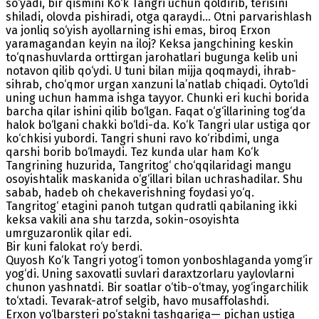
so‘yadi, bir qismini Ko‘k Tangri uchun qoldirib, terisini
shiladi, olovda pishiradi, otga qaraydi... Otni parvarishlash
va jonliq so‘yish ayollarning ishi emas, biroq Erxon
yaramagandan keyin na iloj? Keksa jangchining keskin
to‘qnashuvlarda orttirgan jarohatlari bugunga kelib uni
notavon qilib qo‘ydi. U tuni bilan mijja qoqmaydi, ihrab-
sihrab, cho‘qmor urgan xanzuni la’natlab chiqadi. Oyto‘ldi
uning uchun hamma ishga tayyor. Chunki eri kuchi borida
barcha qilar ishini qilib bo‘lgan. Faqat o‘g‘illarining tog‘da
halok bo‘lgani chakki bo‘ldi-da. Ko‘k Tangri ular ustiga qor
ko‘chkisi yubordi. Tangri shuni ravo ko‘ribdimi, unga
qarshi borib bo‘lmaydi. Tez kunda ular ham Ko‘k
Tangrining huzurida, Tangritog‘ cho‘qqilaridagi mangu
osoyishtalik maskanida o‘g‘illari bilan uchrashadilar. Shu
sabab, hadeb oh chekaverishning foydasi yo‘q.
Tangritog‘ etagini panoh tutgan qudratli qabilaning ikki
keksa vakili ana shu tarzda, sokin-osoyishta
umrguzaronlik qilar edi.
Bir kuni falokat ro‘y berdi.
Quyosh Ko‘k Tangri yotog‘i tomon yonboshlaganda yomg‘ir
yog‘di. Uning saxovatli suvlari daraxtzorlaru yaylovlarni
chunon yashnatdi. Bir soatlar o‘tib-o‘tmay, yog‘ingarchilik
to‘xtadi. Tevarak-atrof selgib, havo musaffolashdi.
Erxon yo‘lbarsteri po‘stakni tashqariga— pichan ustiga