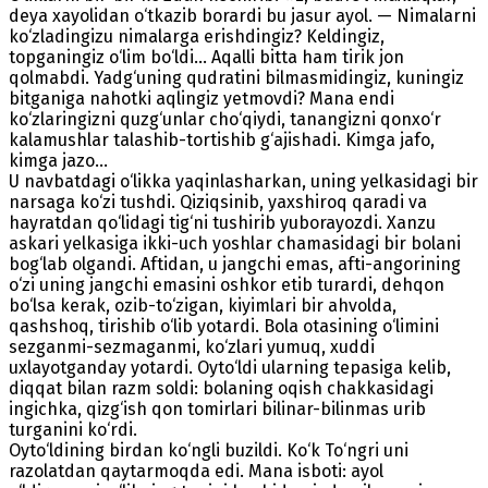
deya xayolidan o‘tkazib borardi bu jasur ayol. — Nimalarni
ko‘zladingizu nimalarga erishdingiz? Keldingiz,
topganingiz o‘lim bo‘ldi... Aqalli bitta ham tirik jon
qolmabdi. Yadg‘uning qudratini bilmasmidingiz, kuningiz
bitganiga nahotki aqlingiz yetmovdi? Mana endi
ko‘zlaringizni quzg‘unlar cho‘qiydi, tanangizni qonxo‘r
kalamushlar talashib-tortishib g‘ajishadi. Kimga jafo,
kimga jazo...
U navbatdagi o‘likka yaqinlasharkan, uning yelkasidagi bir
narsaga ko‘zi tushdi. Qiziqsinib, yaxshiroq qaradi va
hayratdan qo‘lidagi tig‘ni tushirib yuborayozdi. Xanzu
askari yelkasiga ikki-uch yoshlar chamasidagi bir bolani
bog‘lab olgandi. Aftidan, u jangchi emas, afti-angorining
o‘zi uning jangchi emasini oshkor etib turardi, dehqon
bo‘lsa kerak, ozib-to‘zigan, kiyimlari bir ahvolda,
qashshoq, tirishib o‘lib yotardi. Bola otasining o‘limini
sezganmi-sezmaganmi, ko‘zlari yumuq, xuddi
uxlayotganday yotardi. Oyto‘ldi ularning tepasiga kelib,
diqqat bilan razm soldi: bolaning oqish chakkasidagi
ingichka, qizg‘ish qon tomirlari bilinar-bilinmas urib
turganini ko‘rdi.
Oyto‘ldining birdan ko‘ngli buzildi. Ko‘k To‘ngri uni
razolatdan qaytarmoqda edi. Mana isboti: ayol