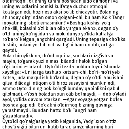
o‘ldirmoqni, o‘likning tanini boshidan judo qilmoqni va
uning avlodlarini bemisl kulfatga duchor etmoqni
ko‘zlagan edi, hozir esa aksi bo‘lib chiqayotir. Bolaning
shunday qirg‘indan omon qolgani-chi, bu ham Ko‘k Tangri
inoyatining isboti emasmikin? «Boshqa kishisi yo‘q
shekilli, bolasini o‘zi bilan olib yurgan ekan», degan o‘y
o‘tdi uning ko‘nglidan va molu dunyo yo‘lida kulfatga
ro‘baro‘ kelgan jangchini qarg‘adi. Uning tepasiga cho‘kka
tushib, bolani yechib oldi va tig‘ni ham unutib, ortiga
qaytdi.
Bola chiroylikkina, do‘mboqqina, sochlari qizg‘ish va
mayin, to‘garak yuzi nimasi bilandir halok bo‘lgan
o‘g‘illarini eslatardi. Oyto‘ldi tezda holdan toydi. Shunda
xayoliga: «Uni jarga tashlab ketsam-chi, bo‘ri-mo‘ri yeb
ketsa, juda ma’qul ish bo‘lardi», degan o‘y o‘tdi. Shu ishni
qilsa, dilidagi intiqom o‘ti biroz susayishi mumkin edi,
ammo Oyto‘ldining pok ko‘ngli bunday qabihlikni qabul
qilolmadi. «Yosh boladan xun olib bo‘lmaydi, — deb o‘yladi
ayol, yo‘lida davom etarkan. —Agar voyaga yetgan bo‘lsa
boshqa gap edi. Go‘dakni o‘ldirmoq bizning qavmga
yarashmaydi. Bundan hatto Ko‘k Tangri ham
g‘azablanadi».
Oyto‘ldi qo‘nalg‘asiga yetib kelganida, Yadg‘uxon o‘ttiz
chog‘li yigiti bilan uni kutib turar, jangchilarning bari