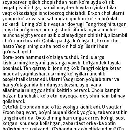
soyaparvar, qilich chopishdan ham ko‘ra uyda o‘tirib
ovqat pishirishga, har xil mayda-chuyda o‘yinlar bilan
vaqt o‘tkazishga ishqibozroq chiqishdi. Erxon chol ularni
yomon ko‘rar va shu sababdan qachon ko‘rsa bo‘ralab
so‘kardi. Uning o‘zi bir vaqtlar dovrug‘i Tangritog‘ni tutgan
jangchi bo‘lgan va buning isboti sifatida uyida uncha-
muncha yigit yerdan uzib ololmaydigan olti tishli, zilzambil
cho‘qmori turardi. Qabila pastga ko‘chgach, Erxon chol
hatto Yadg‘uning o‘sha nozik-nihol o‘g‘illarini ham
qo‘msab qoldi.
Bora-bora hammasi o‘z iziga tushdi. Endi ularga
kishilarning ketgani qaytanga yaxshi bo‘lgandek tuyula
boshladi. Tan qartayib, jonning Ko‘k Tangri oldiga ketar
muddat yaqinlashar, ularning ko‘ngillari tinchlik-
osoyishtalik istar edi. Ularni Yadg‘uxon yo‘qlab turar va
har yo‘qlaganida bir dunyo silovsin, ayiq, yana
allanimalarning go‘shtini keltirib berardi. Cholu kampir
ba’zan bunchalik ko‘p etni qayoqqa qo‘yishni ham bilmay
qolishardi.
Oyto‘ldi Erxondan naq o‘ttiz yoshga kichik edi. U vaqtlar
Erxon baquvvat, bo‘yni buqanikidek yo‘g‘on, zabardast bir
jangchi edi-da. Oyto‘ldining ham unga darrov ko‘ngli sust
ketgan, shunaqa kelishgan, zabardast erkakka xotin
bo‘lishni orzu qilgandi. O‘shanda qiz o‘n oltida edimi? O‘n