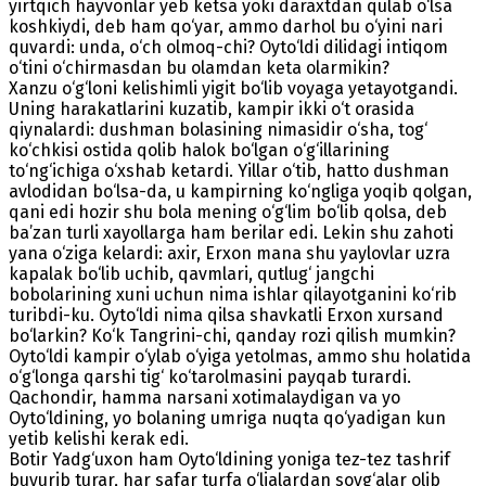
yirtqich hayvonlar yeb ketsa yoki daraxtdan qulab o‘lsa
koshkiydi, deb ham qo‘yar, ammo darhol bu o‘yini nari
quvardi: unda, o‘ch olmoq-chi? Oyto‘ldi dilidagi intiqom
o‘tini o‘chirmasdan bu olamdan keta olarmikin?
Xanzu o‘g‘loni kelishimli yigit bo‘lib voyaga yetayotgandi.
Uning harakatlarini kuzatib, kampir ikki o‘t orasida
qiynalardi: dushman bolasining nimasidir o‘sha, tog‘
ko‘chkisi ostida qolib halok bo‘lgan o‘g‘illarining
to‘ng‘ichiga o‘xshab ketardi. Yillar o‘tib, hatto dushman
avlodidan bo‘lsa-da, u kampirning ko‘ngliga yoqib qolgan,
qani edi hozir shu bola mening o‘g‘lim bo‘lib qolsa, deb
ba’zan turli xayollarga ham berilar edi. Lekin shu zahoti
yana o‘ziga kelardi: axir, Erxon mana shu yaylovlar uzra
kapalak bo‘lib uchib, qavmlari, qutlug‘ jangchi
bobolarining xuni uchun nima ishlar qilayotganini ko‘rib
turibdi-ku. Oyto‘ldi nima qilsa shavkatli Erxon xursand
bo‘larkin? Ko‘k Tangrini-chi, qanday rozi qilish mumkin?
Oyto‘ldi kampir o‘ylab o‘yiga yetolmas, ammo shu holatida
o‘g‘longa qarshi tig‘ ko‘tarolmasini payqab turardi.
Qachondir, hamma narsani xotimalaydigan va yo
Oyto‘ldining, yo bolaning umriga nuqta qo‘yadigan kun
yetib kelishi kerak edi.
Botir Yadg‘uxon ham Oyto‘ldining yoniga tez-tez tashrif
buyurib turar, har safar turfa o‘ljalardan sovg‘alar olib