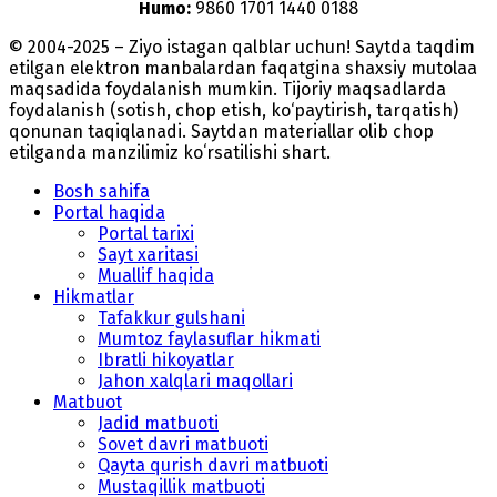
Humo:
9860 1701 1440 0188
© 2004-2025 – Ziyo istagan qalblar uchun! Saytda taqdim
etilgan elektron manbalardan faqatgina shaxsiy mutolaa
maqsadida foydalanish mumkin. Tijoriy maqsadlarda
foydalanish (sotish, chop etish, ko‘paytirish, tarqatish)
qonunan taqiqlanadi. Saytdan materiallar olib chop
etilganda manzilimiz koʻrsatilishi shart.
Bosh sahifa
Portal haqida
Portal tarixi
Sayt xaritasi
Muallif haqida
Hikmatlar
Tafakkur gulshani
Mumtoz faylasuflar hikmati
Ibratli hikoyatlar
Jahon xalqlari maqollari
Matbuot
Jadid matbuoti
Sovet davri matbuoti
Qayta qurish davri matbuoti
Mustaqillik matbuoti