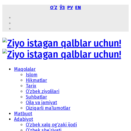
OʼZ
ЎЗ
РУ
EN
Maqolalar
Islom
Hikmatlar
Tarix
O‘zbek ziyolilari
Suhbatlar
Oila va jamiyat
Qiziqarli ma’lumotlar
Matbuot
Adabiyot
O‘zbek xalq og‘zaki ijodi
O‘zbek she’riyati