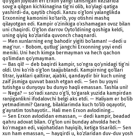
qo‘ygan joyidan eri Erxon yangi tanishgan kezlarida
sovg‘a qilgan kichkinagina tig‘ni olib, ko‘ylagi qatiga
yashirdi-da, qaytib chiqdi. Xanzu o‘g‘loni yalanglikda
Erxonning kamonini ko‘tarib, yoy otishni mashq
qilayotgan edi. Kampir o‘zinikiga o‘xshamagan ovoz bilan
uni chaqirdi. O‘g‘lon darrov Oyto‘ldining qoshiga keldi,
uning qiyiq ko‘zlarida quvonch chaqnardi.
— Men xunlarning eng bahodir yigiti bo‘laman! —dedi u
mag‘rur. - Bobom, qutlug‘ jangchi Erxonning yoyi endi
meniki. Uni hech kimga bermayman va hech qachon
qo‘limdan qo‘ymayman.
— Bas qil! — deb baqirdi kampir, so‘ngra qo‘ynidagi tig‘ni
oldi. Uni ko‘rib o‘g‘lon taajjublandi. Kampirning qo‘llari
titrar, iyaklari qaltirar, ajabki, qandaydir bir kuch uning
zaif jismiga quvvat baxsh etgan edi. — Sen bu yoyni
tutishga u dunyoyu bu dunyo haqli emassan. Tashla uni!
— Nega? — so‘radi xanzu o‘g‘li, to‘garak yuzida kampirdan
ranjiganlikni ifodalovchi belgi aks etdi. — Haliyam er bo‘lib
yetmadimmi? Qarang, bilaklarimda kuch to‘lib oqayotir,
g‘ayratim toshayotir... Hali men Erxon avlodining...
— Sen Erxon avlodidan emassan, — dedi kampir, beadad
qahru adovat bilan. O‘g‘lon uni bunday ahvolda hech
ko‘rmagan edi, vajohatidan hayiqib, ketiga tisarildi.— Sen
xun ham emassan, — hayqirdi u, ko‘zlaridan duv-duv yosh