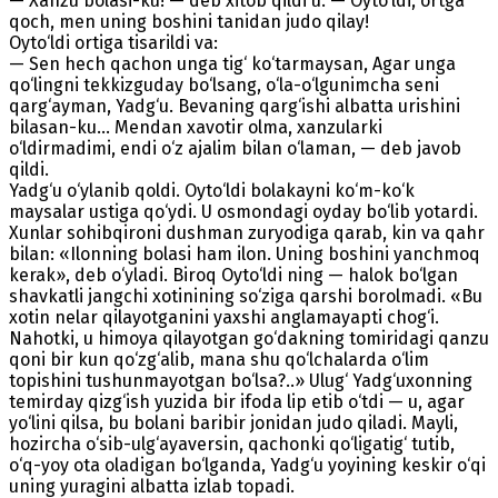
— Xanzu bolasi-ku! — deb xitob qildi u. — Oyto‘ldi, ortga
qoch, men uning boshini tanidan judo qilay!
Oyto‘ldi ortiga tisarildi va:
— Sen hech qachon unga tig‘ ko‘tarmaysan, Agar unga
qo‘lingni tekkizguday bo‘lsang, o‘la-o‘lgunimcha seni
qarg‘ayman, Yadg‘u. Bevaning qarg‘ishi albatta urishini
bilasan-ku... Mendan xavotir olma, xanzularki
o‘ldirmadimi, endi o‘z ajalim bilan o‘laman, — deb javob
qildi.
Yadg‘u o‘ylanib qoldi. Oyto‘ldi bolakayni ko‘m-ko‘k
maysalar ustiga qo‘ydi. U osmondagi oyday bo‘lib yotardi.
Xunlar sohibqironi dushman zuryodiga qarab, kin va qahr
bilan: «Ilonning bolasi ham ilon. Uning boshini yanchmoq
kerak», deb o‘yladi. Biroq Oyto‘ldi ning — halok bo‘lgan
shavkatli jangchi xotinining so‘ziga qarshi borolmadi. «Bu
xotin nelar qilayotganini yaxshi anglamayapti chog‘i.
Nahotki, u himoya qilayotgan go‘dakning tomiridagi qanzu
qoni bir kun qo‘zg‘alib, mana shu qo‘lchalarda o‘lim
topishini tushunmayotgan bo‘lsa?..» Ulug‘ Yadg‘uxonning
temirday qizg‘ish yuzida bir ifoda lip etib o‘tdi — u, agar
yo‘lini qilsa, bu bolani baribir jonidan judo qiladi. Mayli,
hozircha o‘sib-ulg‘ayaversin, qachonki qo‘ligatig‘ tutib,
o‘q-yoy ota oladigan bo‘lganda, Yadg‘u yoyining keskir o‘qi
uning yuragini albatta izlab topadi.