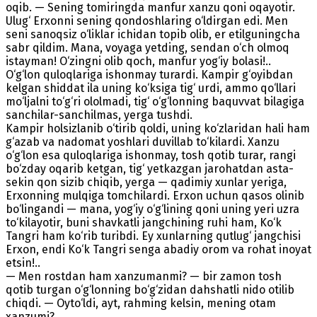
oqib. — Sening tomiringda manfur xanzu qoni oqayotir.
Ulug‘ Erxonni sening qondoshlaring o‘ldirgan edi. Men
seni sanoqsiz o‘liklar ichidan topib olib, er etilguningcha
sabr qildim. Mana, voyaga yetding, sendan o‘ch olmoq
istayman! O‘zingni olib qoch, manfur yog‘iy bolasi!..
O‘g‘lon quloqlariga ishonmay turardi. Kampir g‘oyibdan
kelgan shiddat ila uning ko‘ksiga tig‘ urdi, ammo qo‘llari
mo‘ljalni to‘g‘ri ololmadi, tig‘ o‘g‘lonning baquvvat bilagiga
sanchilar-sanchilmas, yerga tushdi.
Kampir holsizlanib o‘tirib qoldi, uning ko‘zlaridan hali ham
g‘azab va nadomat yoshlari duvillab to‘kilardi. Xanzu
o‘g‘lon esa quloqlariga ishonmay, tosh qotib turar, rangi
bo‘zday oqarib ketgan, tig‘ yetkazgan jarohatdan asta-
sekin qon sizib chiqib, yerga — qadimiy xunlar yeriga,
Erxonning mulqiga tomchilardi. Erxon uchun qasos olinib
bo‘lingandi — mana, yog‘iy o‘g‘lining qoni uning yeri uzra
to‘kilayotir, buni shavkatli jangchining ruhi ham, Ko‘k
Tangri ham ko‘rib turibdi. Ey xunlarning qutlug‘ jangchisi
Erxon, endi Ko‘k Tangri senga abadiy orom va rohat inoyat
etsin!..
— Men rostdan ham xanzumanmi? — bir zamon tosh
qotib turgan o‘g‘lonning bo‘g‘zidan dahshatli nido otilib
chiqdi. — Oyto‘ldi, ayt, rahming kelsin, mening otam
xanzumi?