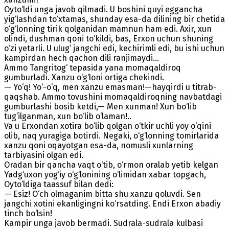
Oyto‘ldi unga javob qilmadi. U boshini quyi eggancha
yig‘lashdan to‘xtamas, shunday esa-da dilining bir chetida
o‘g‘lonning tirik qolganidan mamnun ham edi. Axir, xun
olindi, dushman qoni to‘kildi, bas, Erxon uchun shuning
o‘zi yetarli. U ulug‘ jangchi edi, kechirimli edi, bu ishi uchun
kampirdan hech qachon dili ranjimaydi...
Ammo Tangritog‘ tepasida yana momaqaldiroq
gumburladi. Xanzu o‘g‘loni ortiga chekindi.
— Yo‘q! Yo‘-o‘q, men xanzu emasman!—hayqirdi u titrab-
qaqshab. Ammo tovushini momaqaldiroqning navbatdagi
gumburlashi bosib ketdi,— Men xunman! Xun bo‘lib
tug‘ilganman, xun bo‘lib o‘laman!..
Va u Erxondan xotira bo‘lib qolgan o‘tkir uchli yoy o‘qini
olib, naq yuragiga botirdi. Negaki, o‘g‘lonning tomirlarida
xanzu qoni oqayotgan esa-da, nomusli xunlarning
tarbiyasini olgan edi.
Oradan bir qancha vaqt o‘tib, o‘rmon oralab yetib kelgan
Yadg‘uxon yog‘iy o‘g‘lonining o‘limidan xabar topgach,
Oyto‘ldiga taassuf bilan dedi:
— Esiz! O‘ch olmaganim bitta shu xanzu qoluvdi. Sen
jangchi xotini ekanligingni ko‘rsatding. Endi Erxon abadiy
tinch bo‘lsin!
Kampir unga javob bermadi. Sudrala-sudrala kulbasi