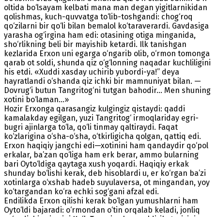
oltida bo‘lsayam kelbati mana man degan yigitlarnikidan
qolishmas, kuch-quvvatga to‘lib-toshgandi: chog‘roq
qo‘zilarni bir qo‘li bilan bemalol ko‘taraverardi. Gavdasiga
yarasha og‘irgina ham edi: otasining otiga minganida,
sho‘rlikning beli bir mayishib ketardi. Ilk tanishgan
kezlarida Erxon uni egarga o‘ngarib olib, o‘rmon tomonga
qarab ot soldi, shunda qiz o‘g‘lonning naqadar kuchliligini
his etdi. «Xuddi xasday uchirib yubordi-ya!” deya
hayratlandi o‘shanda qiz ichki bir mamnuniyat bilan. —
Dovrug‘i butun Tangritog‘ni tutgan bahodir... Men shuning
xotini bo‘laman...»
Hozir Erxonga qarasangiz kulgingiz qistaydi: qaddi
kamalakday egilgan, yuzi Tangritog‘ irmoqlariday egri-
bugri ajinlarga to‘la, qo‘li tinmay qaltiraydi. Faqat
ko‘zlarigina o‘sha-o‘sha, o‘tkirligicha qolgan, qattiq edi.
Erxon haqiqiy jangchi edi—xotinini ham qandaydir qo‘pol
erkalar, ba’zan qo‘liga ham erk berar, ammo bularning
bari Oyto‘ldiga qaytaga xush yoqardi. Haqiqiy erkak
shunday bo‘lishi kerak, deb hisoblardi u, er ko‘rgan ba’zi
xotinlarga o‘xshab hadeb suyulaversa, ot mingandan, yoy
ko‘targandan ko‘ra echki sog‘gani afzal edi.
Endilikda Erxon qilishi kerak bo‘lgan yumushlarni ham
Oyto‘ldi bajaradi: o‘rmondan o‘tin orqalab keladi, jonliq