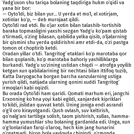
Yadg‘uxon shu tariqa bolaning taqdiriga hukm o‘qidi va
yana bir bor:
— Oyto‘ldi, biz bilan yur... U yerda et mo‘l, el xotirjam,
xotinlar ko‘p, — deb murojaat qildi.
Oyto‘ldi rad etdi. Bu o‘jar xotin bilan talashib-tortishib
baraka topmasligini yaxshi sezgan Yadg‘u ko‘pam qistab
o‘tirmadi, o‘zing bilasan, qabilida yelka qisib, o‘ljalarning
bir qismini shu yerda qoldirishni amr etdi-da, o‘zi pastga
tomon ot choptirib ketdi.
Oradan yillar o‘tdi. Tangritog‘ etaklari ko‘p marotaba qor
bilan qoplanib, ko‘p marotaba bahoriy yashilliklarga
burkandi. Yadg‘u so‘zining ustidan chiqdi — atrofga yoyilib
ketgan xun qabilalarining bir nechtasi bilan ittifoq tuzib,
Katta Daryogacha borgan barcha xanzularning ustiga
yurish qildi, natijada ularning qonini xuddi Tangritog‘
irmoqlari kabi oqizdi.
Bu orada Oyto‘ldi ham qaridi. Qomati marhum eri, jangchi
Erxonning ko‘hna yoyi kabi egildi, xanjardek kipriklari
to‘kildi, jislidan quvvat ketdi. Uning joniga endi asrandi
o‘g‘il oro kirayotgandi. Qush ovlash, suv keltirish,
qo‘nalg‘ani tartibga solish, taom pishirish, xullas, hamma-
hamma yumushlar shu bolaning gardanida edi. Unga, xun
o‘g‘lonlaridan farqi o‘laroq, hech kim jang hunarini
o‘rgatmadi, biroq bola yaylovda chiniqdi, o‘rmonda