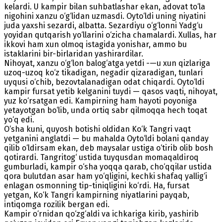
kelardi. U kampir bilan suhbatlashar ekan, adovat to‘la
nigohini xanzu o‘g‘lidan uzmasdi. Oyto‘ldi uning niyatini
juda yaxshi sezardi, albatta. Sezardiyu o‘g‘lonni Yadg‘u
yoyidan qutqarish yo‘llarini o‘zicha chamalardi. Xullas, har
ikkovi ham xun olmoq istagida yonishar, ammo bu
istaklarini bir-birlaridan yashirardilar.
Nihoyat, xanzu o‘g‘lon balog‘atga yetdi -—u xun qizlariga
uzoq-uzoq ko‘z tikadigan, negadir qizaradigan, tunlari
uyqusi o‘chib, bezovtalanadigan odat chiqardi. Oyto‘ldi
kampir fursat yetib kelganini tuydi — qasos vaqti, nihoyat,
yuz ko‘rsatgan edi. Kampirning ham hayoti poyoniga
yetayotgan bo‘lib, unda ortiq sabr qilmoqqa hech toqat
yo‘q edi.
O‘sha kuni, quyosh botishi oldidan Ko‘k Tangri vaqt
yetganini anglatdi — bu mahalda Oyto‘ldi bolani qanday
qilib o‘ldirsam ekan, deb maysalar ustiga o‘tirib olib bosh
qotirardi. Tangritog‘ ustida tuyqusdan momaqaldiroq
gumburladi, kampir o‘sha yoqqa qarab, cho‘qqilar ustida
qora bulutdan asar ham yo‘qligini, kechki shafaq yallig‘i
enlagan osmonning tip-tiniqligini ko‘rdi. Ha, fursat
yetgan, Ko‘k Tangri kampirning niyatlarini payqab,
intiqomga rozilik bergan edi.
Kampir o‘rnidan qo‘zg‘aldi va ichkariga kirib, yashirib