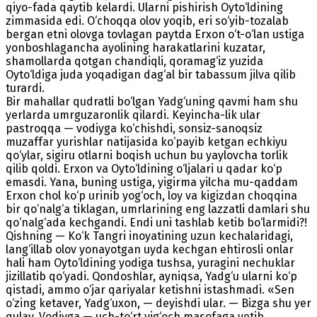
qiyo-fada qaytib kelardi. Ularni pishirish Oyto‘ldining
zimmasida edi. O‘choqqa olov yoqib, eri so‘yib-tozalab
bergan etni olovga tovlagan paytda Erxon o‘t-o‘lan ustiga
yonboshlagancha ayolining harakatlarini kuzatar,
shamollarda qotgan chandiqli, qoramag‘iz yuzida
Oyto‘ldiga juda yoqadigan dag‘al bir tabassum jilva qilib
turardi.
Bir mahallar qudratli bo‘lgan Yadg‘uning qavmi ham shu
yerlarda umrguzaronlik qilardi. Keyincha-lik ular
pastroqqa — vodiyga ko‘chishdi, sonsiz-sanoqsiz
muzaffar yurishlar natijasida ko‘payib ketgan echkiyu
qo‘ylar, sigiru otlarni boqish uchun bu yaylovcha torlik
qilib qoldi. Erxon va Oyto‘ldining o‘ljalari u qadar ko‘p
emasdi. Yana, buning ustiga, yigirma yilcha mu-qaddam
Erxon chol ko‘p urinib yog‘och, loy va kigizdan choqqina
bir qo‘nalg‘a tiklagan, umrlarining eng lazzatli damlari shu
qo‘nalg‘ada kechgandi. Endi uni tashlab ketib bo‘larmidi?!
Qishning — Ko‘k Tangri inoyatining uzun kechalaridagi,
lang‘illab olov yonayotgan uyda kechgan ehtirosli onlar
hali ham Oyto‘ldining yodiga tushsa, yuragini nechuklar
jizillatib qo‘yadi. Qondoshlar, ayniqsa, Yadg‘u ularni ko‘p
qistadi, ammo o‘jar qariyalar ketishni istashmadi. «Sen
o‘zing ketaver, Yadg‘uxon, — deyishdi ular. — Bizga shu yer
qulay. Vodiyga — uch-to‘rt yig‘och masofaga yetib