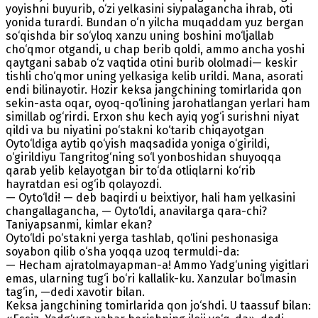
yoyishni buyurib, o‘zi yelkasini siypalagancha ihrab, oti
yonida turardi. Bundan o‘n yilcha muqaddam yuz bergan
so‘qishda bir so‘yloq xanzu uning boshini mo‘ljallab
cho‘qmor otgandi, u chap berib qoldi, ammo ancha yoshi
qaytgani sabab o‘z vaqtida otini burib ololmadi— keskir
tishli cho‘qmor uning yelkasiga kelib urildi. Mana, asorati
endi bilinayotir. Hozir keksa jangchining tomirlarida qon
sekin-asta oqar, oyoq-qo‘lining jarohatlangan yerlari ham
simillab og‘rirdi. Erxon shu kech ayiq yog‘i surishni niyat
qildi va bu niyatini po‘stakni ko‘tarib chiqayotgan
Oyto‘ldiga aytib qo‘yish maqsadida yoniga o‘girildi,
o‘girildiyu Tangritog‘ning so‘l yonboshidan shuyoqqa
qarab yelib kelayotgan bir to‘da otliqlarni ko‘rib
hayratdan esi og‘ib qolayozdi.
— Oyto‘ldi! — deb baqirdi u beixtiyor, hali ham yelkasini
changallagancha, — Oyto‘ldi, anavilarga qara-chi?
Taniyapsanmi, kimlar ekan?
Oyto‘ldi po‘stakni yerga tashlab, qo‘lini peshonasiga
soyabon qilib o‘sha yoqqa uzoq termuldi-da:
— Hecham ajratolmayapman-a! Ammo Yadg‘uning yigitlari
emas, ularning tug‘i bo‘ri kallalik-ku. Xanzular bo‘lmasin
tag‘in, —dedi xavotir bilan.
Keksa jangchining tomirlarida qon jo‘shdi. U taassuf bilan: