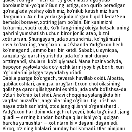
borolamizmi-yo‘qmi? Buning ustiga, sen qurib beradigan
qo‘nalg‘ada yashay olishimiz, ko‘nikib ketishimiz ham
dargumon. Axir, bu yerlarga juda o‘rganib qoldik-da! Sen
bemalol boraver, xotiring jam bo‘lsin. Bir kunimizni
ko‘rarmiz, vaqti kelib, Ko‘k Tangrining oldiga ketsak, uning
qahrini yumshatish uchun biror jonliq atab, bizni
xotirlarsan. Shungayam juda xursandmiz, ko‘nglimizni
rosa ko‘tarding, Yadg‘uxon...» O‘shanda Yadg‘uxon hech
ko‘nmagandi, ammo bari bir ketdi. Sababi, u ayniqsa,
xanzularga qarshi yurishda juda ko‘p mol-dunyo
orttirgandi, shularni ko‘zi qiymadi. Mana hozir vodiyda,
bepoyon yaylovlarda qo‘y-echkilarini yoyib yuborib, xun
o‘g‘lonlarini jakgga tayyorlab yuribdi.
Qabila pastga ko‘chgach, tevarak huvillab qoldi. Albatta,
qabiladoshlari, ayniqsa, urug‘lari Erxon chol oilasining
qolishga qaror qilishganini eshitib juda xafa bo‘lishsa-da,
o‘zlari ko‘chib ketishdi. Anavi choqqina yalanglikda bir
vaqtlar muzaffar jangchilarning o‘g‘illari tig‘ urish va
nayza otish san’atini, otda jang qilishni o‘rganishardi.
Yadg‘uxon har doim «Jangchi et yeydi, bola tug‘diradi, jang
qiladi — erning bundan boshqa qilar ishi yo‘q, qolgan
barcha yumushlar — xotinlarniki!» degani-degan edi.
Biroq, o‘zining bolalari bunday bo‘lishmadi. Ular nimjonu