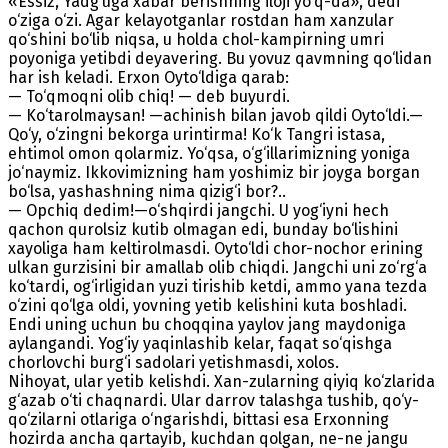
«Essiz, Yadg‘uga xabar berishning iloji yo‘q-da», dedi
o‘ziga o‘zi. Agar kelayotganlar rostdan ham xanzular
qo‘shini bo‘lib niqsa, u holda chol-kampirning umri
poyoniga yetibdi deyavering. Bu yovuz qavmning qo‘lidan
har ish keladi. Erxon Oyto‘ldiga qarab:
— To‘qmoqni olib chiq! — deb buyurdi.
— Ko‘tarolmaysan! —achinish bilan javob qildi Oyto‘ldi.—
Qo‘y, o‘zingni bekorga urintirma! Ko‘k Tangri istasa,
ehtimol omon qolarmiz. Yo‘qsa, o‘g‘illarimizning yoniga
jo‘naymiz. Ikkovimizning ham yoshimiz bir joyga borgan
bo‘lsa, yashashning nima qizig‘i bor?..
— Opchiq dedim!—o‘shqirdi jangchi. U yog‘iyni hech
qachon qurolsiz kutib olmagan edi, bunday bo‘lishini
xayoliga ham keltirolmasdi. Oyto‘ldi chor-nochor erining
ulkan gurzisini bir amallab olib chiqdi. Jangchi uni zo‘rg‘a
ko‘tardi, og‘irligidan yuzi tirishib ketdi, ammo yana tezda
o‘zini qo‘lga oldi, yovning yetib kelishini kuta boshladi.
Endi uning uchun bu choqqina yaylov jang maydoniga
aylangandi. Yog‘iy yaqinlashib kelar, faqat so‘qishga
chorlovchi burg‘i sadolari yetishmasdi, xolos.
Nihoyat, ular yetib kelishdi. Xan-zularning qiyiq ko‘zlarida
g‘azab o‘ti chaqnardi. Ular darrov talashga tushib, qo‘y-
qo‘zilarni otlariga o‘ngarishdi, bittasi esa Erxonning
hozirda ancha qartayib, kuchdan qolgan, ne-ne jangu