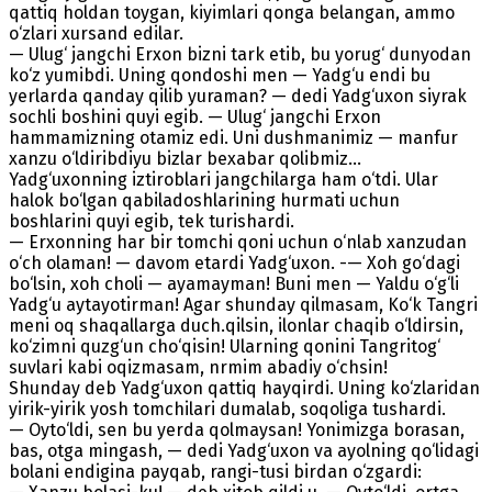
qattiq holdan toygan, kiyimlari qonga belangan, ammo
o‘zlari xursand edilar.
— Ulug‘ jangchi Erxon bizni tark etib, bu yorug‘ dunyodan
ko‘z yumibdi. Uning qondoshi men — Yadg‘u endi bu
yerlarda qanday qilib yuraman? — dedi Yadg‘uxon siyrak
sochli boshini quyi egib. — Ulug‘ jangchi Erxon
hammamizning otamiz edi. Uni dushmanimiz — manfur
xanzu o‘ldiribdiyu bizlar bexabar qolibmiz...
Yadg‘uxonning iztiroblari jangchilarga ham o‘tdi. Ular
halok bo‘lgan qabiladoshlarining hurmati uchun
boshlarini quyi egib, tek turishardi.
— Erxonning har bir tomchi qoni uchun o‘nlab xanzudan
o‘ch olaman! — davom etardi Yadg‘uxon. -— Xoh go‘dagi
bo‘lsin, xoh choli — ayamayman! Buni men — Yaldu o‘g‘li
Yadg‘u aytayotirman! Agar shunday qilmasam, Ko‘k Tangri
meni oq shaqallarga duch.qilsin, ilonlar chaqib o‘ldirsin,
ko‘zimni quzg‘un cho‘qisin! Ularning qonini Tangritog‘
suvlari kabi oqizmasam, nrmim abadiy o‘chsin!
Shunday deb Yadg‘uxon qattiq hayqirdi. Uning ko‘zlaridan
yirik-yirik yosh tomchilari dumalab, soqoliga tushardi.
— Oyto‘ldi, sen bu yerda qolmaysan! Yonimizga borasan,
bas, otga mingash, — dedi Yadg‘uxon va ayolning qo‘lidagi
bolani endigina payqab, rangi-tusi birdan o‘zgardi: