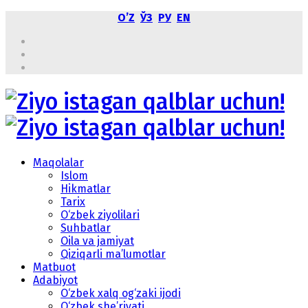
OʼZ
ЎЗ
РУ
EN
Maqolalar
Islom
Hikmatlar
Tarix
O‘zbek ziyolilari
Suhbatlar
Oila va jamiyat
Qiziqarli ma’lumotlar
Matbuot
Adabiyot
O‘zbek xalq og‘zaki ijodi
O‘zbek she’riyati