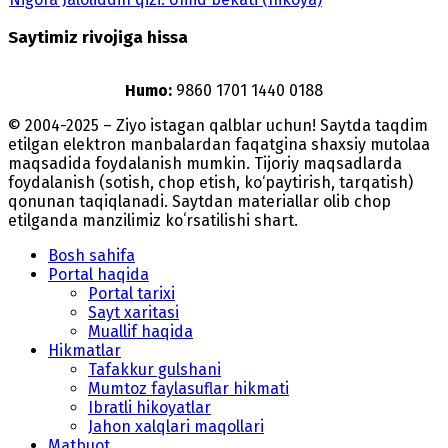
Saytimiz rivojiga hissa
Humo:
9860 1701 1440 0188
© 2004-2025 – Ziyo istagan qalblar uchun! Saytda taqdim
etilgan elektron manbalardan faqatgina shaxsiy mutolaa
maqsadida foydalanish mumkin. Tijoriy maqsadlarda
foydalanish (sotish, chop etish, ko‘paytirish, tarqatish)
qonunan taqiqlanadi. Saytdan materiallar olib chop
etilganda manzilimiz koʻrsatilishi shart.
Bosh sahifa
Portal haqida
Portal tarixi
Sayt xaritasi
Muallif haqida
Hikmatlar
Tafakkur gulshani
Mumtoz faylasuflar hikmati
Ibratli hikoyatlar
Jahon xalqlari maqollari
Matbuot