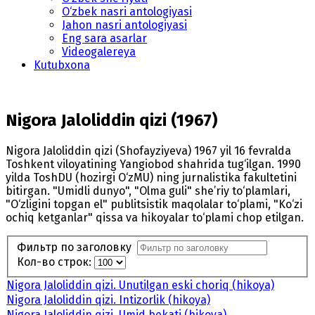
O‘zbek nasri antologiyasi
Jahon nasri antologiyasi
Eng sara asarlar
Videogalereya
Kutubxona
Nigora Jaloliddin qizi (1967)
Nigora Jaloliddin qizi (Shofayziyeva) 1967 yil 16 fevralda
Toshkent viloyatining Yangiobod shahrida tug‘ilgan. 1990
yilda ToshDU (hozirgi O‘zMU) ning jurnalistika fakultetini
bitirgan. "Umidli dunyo", "Olma guli" she’riy to‘plamlari,
"O‘zligini topgan el" publitsistik maqolalar to‘plami, "Ko‘zi
ochiq ketganlar" qissa va hikoyalar to‘plami chop etilgan.
Фильтр по заголовку
Кол-во строк:
Nigora Jaloliddin qizi. Unutilgan eski choriq (hikoya)
Nigora Jaloliddin qizi. Intizorlik (hikoya)
Nigora Jaloliddin qizi. Umid bekati (hikoya)