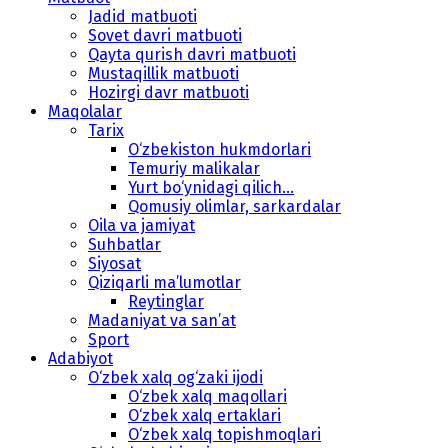
Jadid matbuoti
Sovet davri matbuoti
Qayta qurish davri matbuoti
Mustaqillik matbuoti
Hozirgi davr matbuoti
Maqolalar
Tarix
O‘zbekiston hukmdorlari
Temuriy malikalar
Yurt bo‘ynidagi qilich...
Qomusiy olimlar, sarkardalar
Oila va jamiyat
Suhbatlar
Siyosat
Qiziqarli ma’lumotlar
Reytinglar
Madaniyat va san’at
Sport
Adabiyot
O‘zbek xalq og‘zaki ijodi
O‘zbek xalq maqollari
O‘zbek xalq ertaklari
O‘zbek xalq topishmoqlari