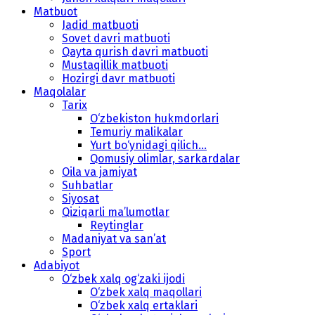
Matbuot
Jadid matbuoti
Sovet davri matbuoti
Qayta qurish davri matbuoti
Mustaqillik matbuoti
Hozirgi davr matbuoti
Maqolalar
Tarix
O‘zbekiston hukmdorlari
Temuriy malikalar
Yurt bo‘ynidagi qilich...
Qomusiy olimlar, sarkardalar
Oila va jamiyat
Suhbatlar
Siyosat
Qiziqarli ma’lumotlar
Reytinglar
Madaniyat va san’at
Sport
Adabiyot
O‘zbek xalq og‘zaki ijodi
O‘zbek xalq maqollari
O‘zbek xalq ertaklari