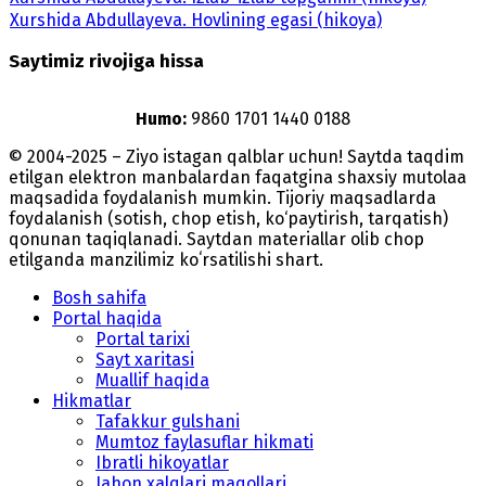
Xurshida Abdullayeva. Hovlining egasi (hikoya)
Saytimiz rivojiga hissa
Humo:
9860 1701 1440 0188
© 2004-2025 – Ziyo istagan qalblar uchun! Saytda taqdim
etilgan elektron manbalardan faqatgina shaxsiy mutolaa
maqsadida foydalanish mumkin. Tijoriy maqsadlarda
foydalanish (sotish, chop etish, ko‘paytirish, tarqatish)
qonunan taqiqlanadi. Saytdan materiallar olib chop
etilganda manzilimiz koʻrsatilishi shart.
Bosh sahifa
Portal haqida
Portal tarixi
Sayt xaritasi
Muallif haqida
Hikmatlar
Tafakkur gulshani
Mumtoz faylasuflar hikmati
Ibratli hikoyatlar
Jahon xalqlari maqollari