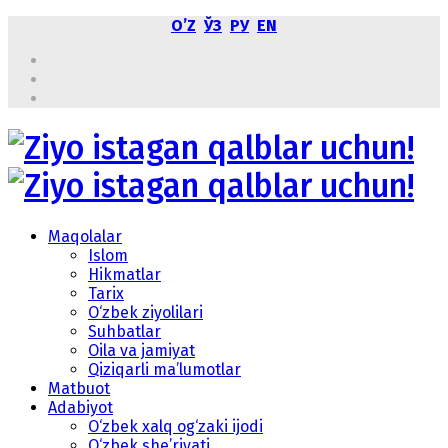
OʼZ
ЎЗ
РУ
EN
Maqolalar
Islom
Hikmatlar
Tarix
O‘zbek ziyolilari
Suhbatlar
Oila va jamiyat
Qiziqarli ma’lumotlar
Matbuot
Adabiyot
O‘zbek xalq og‘zaki ijodi
O‘zbek she’riyati