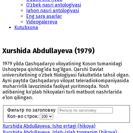
O‘zbek nasri antologiyasi
Jahon nasri antologiyasi
Eng sara asarlar
Videogalereya
Kutubxona
Xurshida Abdullayeva (1979)
1979 yilda Qashqadaryo viloyatining Koson tumanidagi
Ushoqtepa qishlog‘ida tug‘ilgan. Qarshi Davlat
universitetining o‘zbek filologiyasi fakultetida tahsil olgan.
Ayni paytda Qashqadaryo viloyat teleradiokompaniyasida
muharrirlik lavozimida faoliyat yurit­moqda. Yosh
adibaning ko‘plab hikoyalari turli matbuot nashrlarida
e’lon qilingan.
Фильтр по заголовку
Кол-во строк:
Xurshida Abdullayeva. Ishq ertagi (hikoya)
Xurshida Abdullayeva. Izlab-izlab topganim (hikoya)