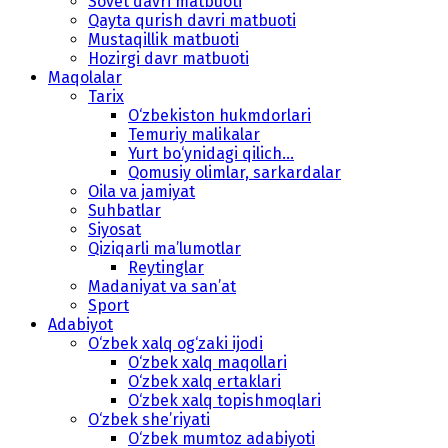
Sovet davri matbuoti
Qayta qurish davri matbuoti
Mustaqillik matbuoti
Hozirgi davr matbuoti
Maqolalar
Tarix
O‘zbekiston hukmdorlari
Temuriy malikalar
Yurt bo‘ynidagi qilich...
Qomusiy olimlar, sarkardalar
Oila va jamiyat
Suhbatlar
Siyosat
Qiziqarli ma’lumotlar
Reytinglar
Madaniyat va san’at
Sport
Adabiyot
O‘zbek xalq og‘zaki ijodi
O‘zbek xalq maqollari
O‘zbek xalq ertaklari
O‘zbek xalq topishmoqlari
O‘zbek she’riyati
O‘zbek mumtoz adabiyoti