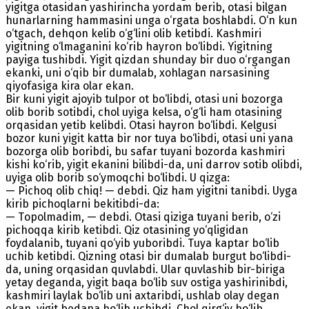
yigitga otasidan yashirincha yordam berib, otasi bilgan
hunarlarning hammasini unga o‘rgata boshlabdi. O‘n kun
o‘tgach, dehqon kelib o‘g‘lini olib ketibdi. Kashmiri
yigitning o‘lmaganini ko‘rib hayron bo‘libdi. Yigitning
payiga tushibdi. Yigit qizdan shunday bir duo o‘rgangan
ekanki, uni o‘qib bir dumalab, xohlagan narsasining
qiyofasiga kira olar ekan.
Bir kuni yigit ajoyib tulpor ot bo‘libdi, otasi uni bozorga
olib borib sotibdi, chol uyiga kelsa, o‘g‘li ham otasining
orqasidan yetib kelibdi. Otasi hayron bo‘libdi. Kelgusi
bozor kuni yigit katta bir nor tuya bo‘libdi, otasi uni yana
bozorga olib boribdi, bu safar tuyani bozorda kashmiri
kishi ko‘rib, yigit ekanini bilibdi-da, uni darrov sotib olibdi,
uyiga olib borib so‘ymoqchi bo‘libdi. U qizga:
— Pichoq olib chiq! — debdi. Qiz ham yigitni tanibdi. Uyga
kirib pichoqlarni bekitibdi-da:
— Тopolmadim, — debdi. Otasi qiziga tuyani berib, o‘zi
pichoqqa kirib ketibdi. Qiz otasining yo‘qligidan
foydalanib, tuyani qo‘yib yuboribdi. Тuya kaptar bo‘lib
uchib ketibdi. Qizning otasi bir dumalab burgut bo‘libdi-
da, uning orqasidan quvlabdi. Ular quvlashib bir-biriga
yetay deganda, yigit baqa bo‘lib suv ostiga yashirinibdi,
kashmiri laylak bo‘lib uni axtaribdi, ushlab olay degan
ekan, yigit bedana bo‘lib uchibdi. Chol qirg‘iy bo‘lib