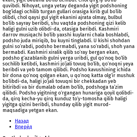
quvibdi. Nihoyat, unga yetay deganda yigit podshoning
bog‘idagi ochilib turgan gullari orasiga kirib gul bo‘lib
olibdi, chol qaysi gul yigit ekanini ajrata olmay, bulbul
bo‘lib sayray beribdi, shu vaqtda podshoning qizi kelib
haligi gulni uzib olibdi-da, otasiga beribdi. Kashmiri
darrov musiqachi bo‘lib yaxshi kuylarni chala boshlabdi,
podsho juda miriqib, bu kuyni tinglabdi. U kishi shohdan
gulni so‘rabdi, podsho bermabdi, yana so‘rabdi, shoh yana
bermabdi. Kashmiri xiralik qilib so‘ray bergan ekan,
podsho g‘azablanib gulni yerga uribdi, gul qo‘noq bo‘lib
sochilib ketibdi, kashmiri jo‘jali tovuq bo‘lib, qo‘noqni yeya
beribdi va yeb tamom qilibdi. Podsho kavushining ichida
bir dona qo‘noq qolgan ekan, u qo‘noq katta olg‘ir mushuk
bo‘libdi-da, haligi jo‘jali tovuqni bir chekkadan yeb
bitiribdi va bir dumalab odam bo‘lib, podshoga ta’zim
qilibdi. Podsho yigitning o‘rgangan hunariga qoyil qolibdi-
da, qirq kecha-yu qirq kunduz to‘y-tomosha qilib haligi
yigitga qizini beribdi, shunday qilib yigit murod-
maqsadiga yetgan ekan.
Назад
Вперёд