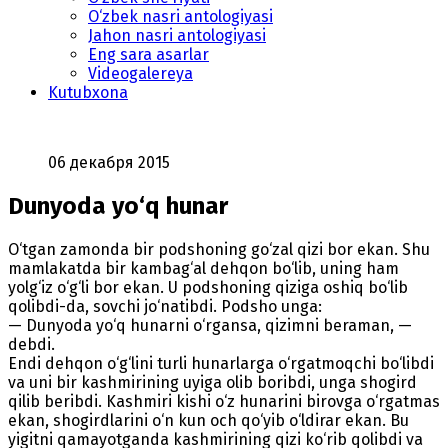
O‘zbek nasri antologiyasi
Jahon nasri antologiyasi
Eng sara asarlar
Videogalereya
Kutubxona
06 декабря 2015
Dunyoda yo‘q hunar
O‘tgan zamonda bir podshoning go‘zal qizi bor ekan. Shu
mamlakatda bir kambag‘al dehqon bo‘lib, uning ham
yolg‘iz o‘g‘li bor ekan. U podshoning qiziga oshiq bo‘lib
qolibdi-da, sovchi jo‘natibdi. Podsho unga:
— Dunyoda yo‘q hunarni o‘rgansa, qizimni beraman, —
debdi.
Endi dehqon o‘g‘lini turli hunarlarga o‘rgatmoqchi bo‘libdi
va uni bir kashmirining uyiga olib boribdi, unga shogird
qilib beribdi. Kashmiri kishi o‘z hunarini birovga o‘rgatmas
ekan, shogirdlarini o‘n kun och qo‘yib o‘ldirar ekan. Bu
yigitni qamayotganda kashmirining qizi ko‘rib qolibdi va