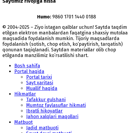
Saytimiz rivojiga hissa
Humo:
9860 1701 1440 0188
© 2004-2025 – Ziyo istagan qalblar uchun! Saytda taqdim
etilgan elektron manbalardan faqatgina shaxsiy mutolaa
maqsadida foydalanish mumkin. Tijoriy maqsadlarda
foydalanish (sotish, chop etish, ko‘paytirish, tarqatish)
qonunan taqiqlanadi. Saytdan materiallar olib chop
etilganda manzilimiz koʻrsatilishi shart.
Bosh sahifa
Portal haqida
Portal tarixi
Sayt xaritasi
Muallif haqida
Hikmatlar
Tafakkur gulshani
Mumtoz faylasuflar hikmati
Ibratli hikoyatlar
Jahon xalqlari maqollari
Matbuot
Jadid matbuoti