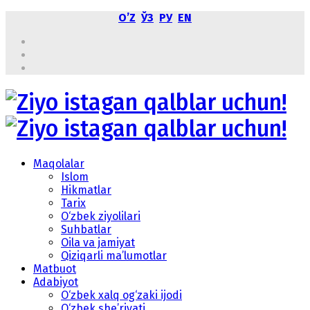
OʼZ
ЎЗ
РУ
EN
Maqolalar
Islom
Hikmatlar
Tarix
O‘zbek ziyolilari
Suhbatlar
Oila va jamiyat
Qiziqarli ma’lumotlar
Matbuot
Adabiyot
O‘zbek xalq og‘zaki ijodi
O‘zbek she’riyati