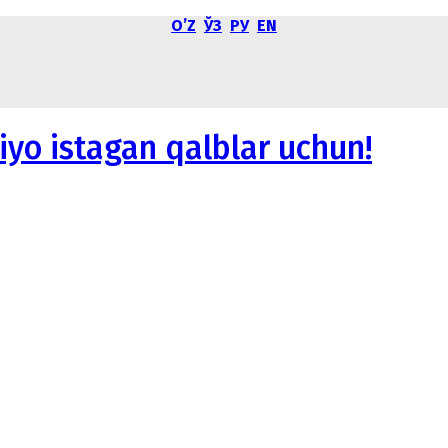
OʼZ
ЎЗ
РУ
EN