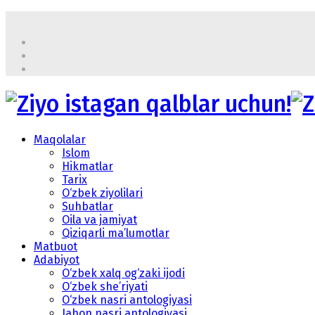
Maqolalar
Islom
Hikmatlar
Tarix
O‘zbek ziyolilari
Suhbatlar
Oila va jamiyat
Qiziqarli ma’lumotlar
Matbuot
Adabiyot
O‘zbek xalq og‘zaki ijodi
O‘zbek she’riyati
O‘zbek nasri antologiyasi
Jahon nasri antologiyasi