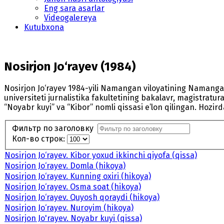
Eng sara asarlar
Videogalereya
Kutubxona
Nosirjon Jo‘rayev (1984)
Nosirjon Jo‘rayev 1984-yili Namangan viloyatining Namangan 
universiteti jurnalistika fakultetining bakalavr, magistratura
“Noyabr kuyi” va “Kibor” nomli qissasi e’lon qilingan. Hozi
Фильтр по заголовку
Кол-во строк:
Nosirjon Jo‘rayev. Kibor yoxud ikkinchi qiyofa (qissa)
Nosirjon Jo‘rayev. Domla (hikoya)
Nosirjon Jo‘rayev. Kunning oxiri (hikoya)
Nosirjon Jo‘rayev. Osma soat (hikoya)
Nosirjon Jo‘rayev. Quyosh qoraydi (hikoya)
Nosirjon Jo‘rayev. Nuroyim (hikoya)
Nosirjon Jo'rayev. Noyabr kuyi (qissa)