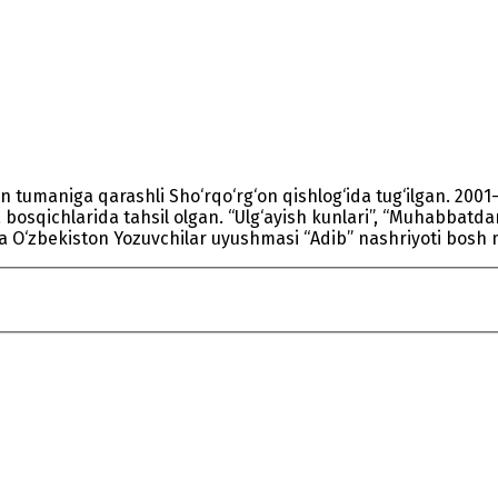
tumaniga qarashli Sho‘rqo‘rg‘on qishlog‘ida tug‘ilgan. 2001-
 bosqichlarida tahsil olgan. “Ulg‘ayish kunlari”, “Muhabbatdan s
rda O‘zbekiston Yozuvchilar uyushmasi “Adib” nashriyoti bosh 