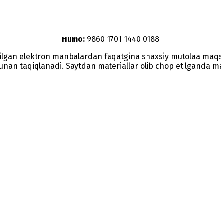
Humo:
9860 1701 1440 0188
etilgan elektron manbalardan faqatgina shaxsiy mutolaa maq
nunan taqiqlanadi. Saytdan materiallar olib chop etilganda man