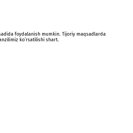
sadida foydalanish mumkin. Tijoriy maqsadlarda
zilimiz koʻrsatilishi shart.