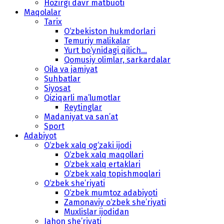
Hozirgi davr matbuoti
Maqolalar
Tarix
O‘zbekiston hukmdorlari
Temuriy malikalar
Yurt bo‘ynidagi qilich...
Qomusiy olimlar, sarkardalar
Oila va jamiyat
Suhbatlar
Siyosat
Qiziqarli ma’lumotlar
Reytinglar
Madaniyat va san’at
Sport
Adabiyot
O‘zbek xalq og‘zaki ijodi
O‘zbek xalq maqollari
O‘zbek xalq ertaklari
O‘zbek xalq topishmoqlari
O‘zbek she’riyati
O‘zbek mumtoz adabiyoti
Zamonaviy o‘zbek she’riyati
Muxlislar ijodidan
Jahon she’riyati