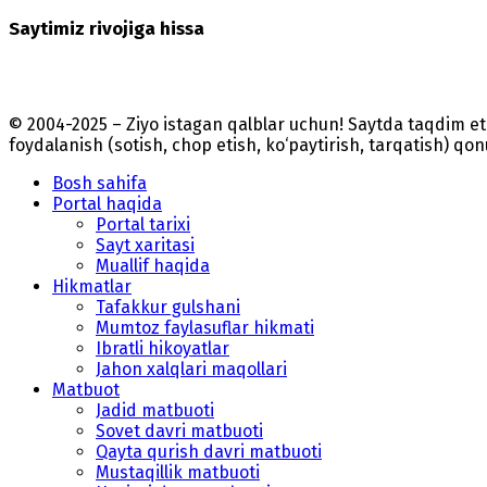
Saytimiz rivojiga hissa
© 2004-2025 – Ziyo istagan qalblar uchun! Saytda taqdim 
foydalanish (sotish, chop etish, ko‘paytirish, tarqatish) qo
Bosh sahifa
Portal haqida
Portal tarixi
Sayt xaritasi
Muallif haqida
Hikmatlar
Tafakkur gulshani
Mumtoz faylasuflar hikmati
Ibratli hikoyatlar
Jahon xalqlari maqollari
Matbuot
Jadid matbuoti
Sovet davri matbuoti
Qayta qurish davri matbuoti
Mustaqillik matbuoti