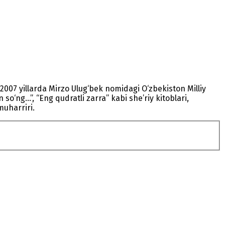
2007 yillarda Mirzo Ulug‘bek nomidagi O‘zbekiston Milliy
o‘ng...”, “Eng qudratli zarra” kabi she’riy kitoblari,
muharriri.