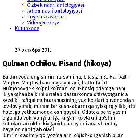
O‘zbek nasri antologiyasi
Jahon nasri antologiyasi
Eng sara asarlar
Videogalereya
Kutubxona
29 октября 2015
Qulman Ochilov. Pisand (hikoya)
Bu dunyoda eng shirin narsa nima, bilasizmi?.. Ha, balli!
Maqtov. Maqtov hammaga yoqadi, hatto Tal’at
Nu’monovdek ko‘pni ko‘rgan, og‘ir-bosiq odamga ham.
U yakshanba kuni ertalab dasturxonga o‘tirayotganida
sezdiki, rafiqai muhtaramasining yuz-ko‘zlari quvonchdan
lov-lov yonib, muhim bir xushxabarni qariyb qirq yillik jufti
haloliga yetkazmoqqa oshiqayotir. Odatda pensiyasini
olganida yoki yangi urfga kirgan ko‘ylakni qo‘shni
xotinlardan oldin kiyganida bu ayolni ana shunday
hayajon cho‘lg‘ab oladi.
Umrini qadimiy qo‘lyozmalarni o‘qish-o‘rganish bilan