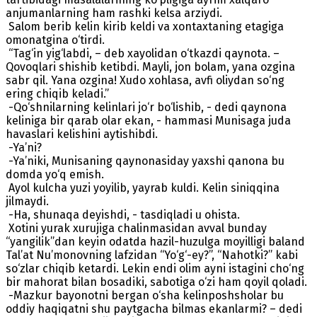
anjumanlarning ham rashki kelsa arziydi.
Salom berib kelin kirib keldi va xontaxtaning etagiga
omonatgina o‘tirdi.
“Tag‘in yig‘labdi, – deb xayolidan o‘tkazdi qaynota. –
Qovoqlari shishib ketibdi. Mayli, jon bolam, yana ozgina
sabr qil. Yana ozgina! Xudo xohlasa, avfi oliydan so‘ng
ering chiqib keladi.”
-Qo‘shnilarning kelinlari jo‘r bo‘lishib, - dedi qaynona
keliniga bir qarab olar ekan, - hammasi Munisaga juda
havaslari kelishini aytishibdi.
-Ya’ni?
-Ya’niki, Munisaning qaynonasiday yaxshi qanona bu
domda yo‘q emish.
Ayol kulcha yuzi yoyilib, yayrab kuldi. Kelin siniqqina
jilmaydi.
-Ha, shunaqa deyishdi, - tasdiqladi u ohista.
Xotini yurak xurujiga chalinmasidan avval bunday
“yangilik”dan keyin odatda hazil-huzulga moyilligi baland
Tal’at Nu’monovning lafzidan “Yo‘g‘-ey?”, “Nahotki?” kabi
so‘zlar chiqib ketardi. Lekin endi olim ayni istagini cho‘ng
bir mahorat bilan bosadiki, sabotiga o‘zi ham qoyil qoladi.
-Mazkur bayonotni bergan o‘sha kelinposhsholar bu
oddiy haqiqatni shu paytgacha bilmas ekanlarmi? – dedi