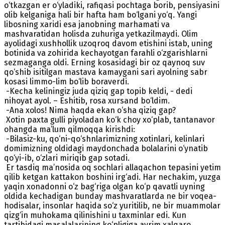
o‘tkazgan er o‘yladiki, rafiqasi pochtaga borib, pensiyasini
olib kelganiga hali bir hafta ham bo‘lgani yo‘q. Yangi
libosning xaridi esa janobning marhamati va
mashvaratidan holisda zuhuriga yetkazilmaydi. Olim
ayolidagi xushhollik uzoqroq davom etishini istab, uning
botinida va zohirida kechayotgan farahli o‘zgarishlarni
sezmaganga oldi. Erning kosasidagi bir oz qaynoq suv
qo‘shib isitilgan mastava kamaygani sari ayolning sabr
kosasi limmo-lim bo‘lib boraverdi.
-Kecha keliningiz juda qiziq gap topib keldi, - dedi
nihoyat ayol. – Eshitib, rosa xursand bo‘ldim.
-Ana xolos! Nima haqda ekan o‘sha qiziq gap?
Xotin paxta gulli piyoladan ko‘k choy xo‘plab, tantanavor
ohangda ma’lum qilmoqqa kirishdi:
-Bilasiz-ku, qo‘ni-qo‘shnlarimizning xotinlari, kelinlari
domimizning oldidagi maydonchada bolalarini o‘ynatib
qo‘yi-ib, o‘zlari miriqib gap sotadi.
Er tasdiq ma’nosida oq sochlari allaqachon tepasini yetim
qilib ketgan kattakon boshini irg‘adi. Har nechakim, yuzga
yaqin xonadonni o‘z bag‘riga olgan ko‘p qavatli uyning
oldida kechadigan bunday mashvaratlarda ne bir voqea-
hodisalar, insonlar haqida so‘z yuritilib, ne bir muammolar
qizg‘in muhokama qilinishini u taxminlar edi. Kun
tartibidagi masalalarining ko‘pligiga ayrim xalqaro