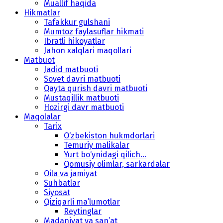
Muallif haqida
Hikmatlar
Tafakkur gulshani
Mumtoz faylasuflar hikmati
Ibratli hikoyatlar
Jahon xalqlari maqollari
Matbuot
Jadid matbuoti
Sovet davri matbuoti
Qayta qurish davri matbuoti
Mustaqillik matbuoti
Hozirgi davr matbuoti
Maqolalar
Tarix
O‘zbekiston hukmdorlari
Temuriy malikalar
Yurt bo‘ynidagi qilich...
Qomusiy olimlar, sarkardalar
Oila va jamiyat
Suhbatlar
Siyosat
Qiziqarli ma’lumotlar
Reytinglar
Madaniyat va san’at