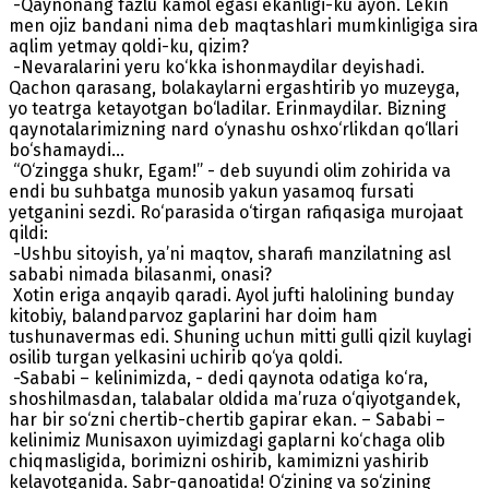
-Qaynonang fazlu kamol egasi ekanligi-ku ayon. Lekin
men ojiz bandani nima deb maqtashlari mumkinligiga sira
aqlim yetmay qoldi-ku, qizim?
-Nevaralarini yeru ko‘kka ishonmaydilar deyishadi.
Qachon qarasang, bolakaylarni ergashtirib yo muzeyga,
yo teatrga ketayotgan bo‘ladilar. Erinmaydilar. Bizning
qaynotalarimizning nard o‘ynashu oshxo‘rlikdan qo‘llari
bo‘shamaydi...
“O‘zingga shukr, Egam!” - deb suyundi olim zohirida va
endi bu suhbatga munosib yakun yasamoq fursati
yetganini sezdi. Ro‘parasida o‘tirgan rafiqasiga murojaat
qildi:
-Ushbu sitoyish, ya’ni maqtov, sharafi manzilatning asl
sababi nimada bilasanmi, onasi?
Xotin eriga anqayib qaradi. Ayol jufti halolining bunday
kitobiy, balandparvoz gaplarini har doim ham
tushunavermas edi. Shuning uchun mitti gulli qizil kuylagi
osilib turgan yelkasini uchirib qo‘ya qoldi.
-Sababi – kelinimizda, - dedi qaynota odatiga ko‘ra,
shoshilmasdan, talabalar oldida ma’ruza o‘qiyotgandek,
har bir so‘zni chertib-chertib gapirar ekan. – Sababi –
kelinimiz Munisaxon uyimizdagi gaplarni ko‘chaga olib
chiqmasligida, borimizni oshirib, kamimizni yashirib
kelayotganida. Sabr-qanoatida! O‘zining va so‘zining