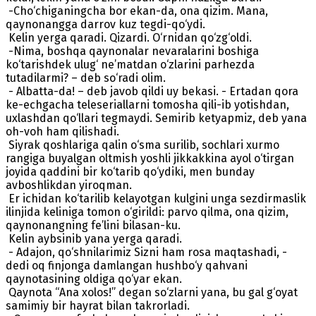
-Cho‘chiganingcha bor ekan-da, ona qizim. Mana,
qaynonangga darrov kuz tegdi-qo‘ydi.
Kelin yerga qaradi. Qizardi. O‘rnidan qo‘zg‘oldi.
-Nima, boshqa qaynonalar nevaralarini boshiga
ko‘tarishdek ulug‘ ne’matdan o‘zlarini parhezda
tutadilarmi? – deb so‘radi olim.
- Albatta-da! – deb javob qildi uy bekasi. - Ertadan qora
ke-echgacha teleseriallarni tomosha qili-ib yotishdan,
uxlashdan qo‘llari tegmaydi. Semirib ketyapmiz, deb yana
oh-voh ham qilishadi.
Siyrak qoshlariga qalin o‘sma surilib, sochlari xurmo
rangiga buyalgan oltmish yoshli jikkakkina ayol o‘tirgan
joyida qaddini bir ko‘tarib qo‘ydiki, men bunday
avboshlikdan yiroqman.
Er ichidan ko‘tarilib kelayotgan kulgini unga sezdirmaslik
ilinjida keliniga tomon o‘girildi: parvo qilma, ona qizim,
qaynonangning fe’lini bilasan-ku.
Kelin aybsinib yana yerga qaradi.
- Adajon, qo‘shnilarimiz Sizni ham rosa maqtashadi, -
dedi oq finjonga damlangan hushbo‘y qahvani
qaynotasining oldiga qo‘yar ekan.
Qaynota “Ana xolos!” degan so‘zlarni yana, bu gal g‘oyat
samimiy bir hayrat bilan takrorladi.