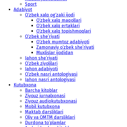
Sport
Adabiyot
O‘zbek xalq og‘zaki ijodi
O‘zbek xalq maqollari
O‘zbek xalq ertaklari
O‘zbek xalq topishmoqlari
O‘zbek she’riyati
O‘zbek mumtoz adabiyoti
Zamonaviy o‘zbek she’riyati
Muxlislar ijodidan
Jahon she’riyati
O‘zbek ziyolilari
Jahon adabiyoti
O‘zbek nasri antologiyasi
Jahon nasri antologiyasi
Kutubxona
Barcha kitoblar
Ziyouz jurnalxonasi
Ziyouz audiokutubxonasi
Mobil kutubxona
Maktab darsliklari
Oliy va OMTM darsliklari
Durdona to‘plamlar