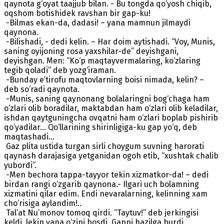
qaynota g‘oyat taajjub bilan. - Bu tongda qo‘yosh chiqib,
oqshom botishidek ravshan bir gap-ku!
-Bilmas ekan-da, dadasi! – yana mamnun jilmaydi
qaynona.
-Bilishadi, - dedi kelin. – Har doim aytishadi. “Voy, Munis,
saning oyijoning rosa yaxshilar-de” deyishgani,
deyishgan. Men: “Ko‘p maqtayvermalaring, ko‘zlaring
tegib qoladi” deb yozg‘iraman.
-Bunday e’tirofu maqtovlarning boisi nimada, kelin? –
deb so‘radi qaynota.
-Munis, saning qaynonang bolalaringni bog‘chaga ham
o‘zlari olib boradilar, maktabdan ham o‘zlari olib keladilar,
ishdan qaytguningcha ovqatni ham o‘zlari boplab pishirib
qo‘yadilar... Qo‘llarining shirinligiga-ku gap yo‘q, deb
maqtashadi...
Gaz plita ustida turgan sirli choygum suvning harorati
qaynash darajasiga yetganidan ogoh etib, “xushtak chalib
yubordi”.
-Men bechora tappa-tayyor tekin xizmatkor-da! – dedi
birdan rangi o‘zgarib qaynona.- Ilgari uch bolamning
xizmatini qilar edim. Endi nevaralarning, kelinning xam
cho‘risiga aylandim!..
Tal’at Nu’monov tomoq qirdi. “Taytuv!” deb jerkingisi
keldi, lekin yana o‘zini bosdi. Gapni hazilga burdi.