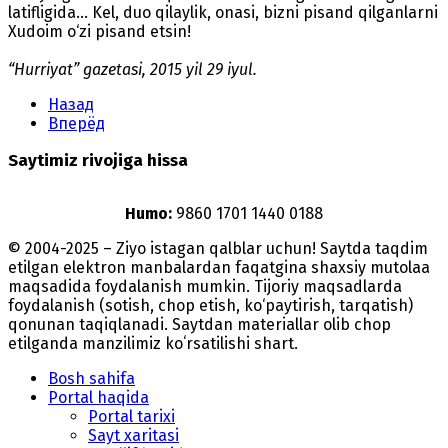
latifligida... Kel, duo qilaylik, onasi, bizni pisand qilganlarni
Xudoim o‘zi pisand etsin!
“Hurriyat” gazetasi, 2015 yil 29 iyul.
Назад
Вперёд
Saytimiz rivojiga hissa
Humo:
9860 1701 1440 0188
© 2004-2025 – Ziyo istagan qalblar uchun! Saytda taqdim
etilgan elektron manbalardan faqatgina shaxsiy mutolaa
maqsadida foydalanish mumkin. Tijoriy maqsadlarda
foydalanish (sotish, chop etish, ko‘paytirish, tarqatish)
qonunan taqiqlanadi. Saytdan materiallar olib chop
etilganda manzilimiz koʻrsatilishi shart.
Bosh sahifa
Portal haqida
Portal tarixi
Sayt xaritasi