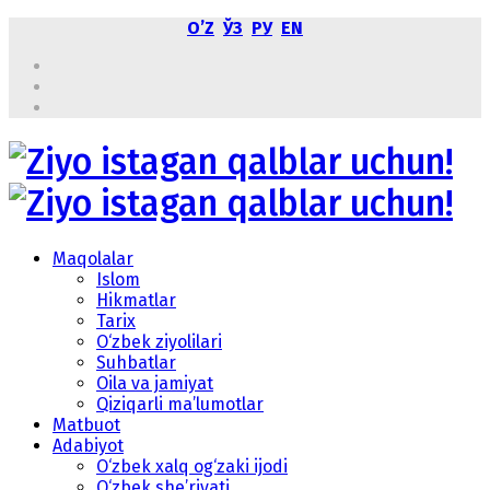
OʼZ
ЎЗ
РУ
EN
Maqolalar
Islom
Hikmatlar
Tarix
O‘zbek ziyolilari
Suhbatlar
Oila va jamiyat
Qiziqarli ma’lumotlar
Matbuot
Adabiyot
O‘zbek xalq og‘zaki ijodi
O‘zbek she’riyati