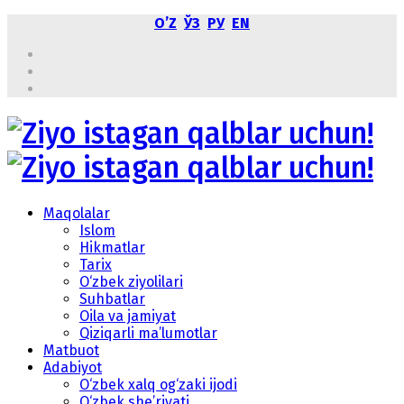
OʼZ
ЎЗ
РУ
EN
Maqolalar
Islom
Hikmatlar
Tarix
O‘zbek ziyolilari
Suhbatlar
Oila va jamiyat
Qiziqarli ma’lumotlar
Matbuot
Adabiyot
O‘zbek xalq og‘zaki ijodi
O‘zbek she’riyati