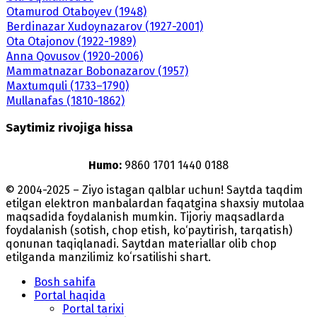
Otamurod Otaboyev (1948)
Berdinazar Xudoynazarov (1927-2001)
Ota Otajonov (1922-1989)
Anna Qovusov (1920-2006)
Mammatnazar Bobonazarov (1957)
Maxtumquli (1733–1790)
Mullanafas (1810-1862)
Saytimiz rivojiga hissa
Humo:
9860 1701 1440 0188
© 2004-2025 – Ziyo istagan qalblar uchun! Saytda taqdim
etilgan elektron manbalardan faqatgina shaxsiy mutolaa
maqsadida foydalanish mumkin. Tijoriy maqsadlarda
foydalanish (sotish, chop etish, ko‘paytirish, tarqatish)
qonunan taqiqlanadi. Saytdan materiallar olib chop
etilganda manzilimiz koʻrsatilishi shart.
Bosh sahifa
Portal haqida
Portal tarixi