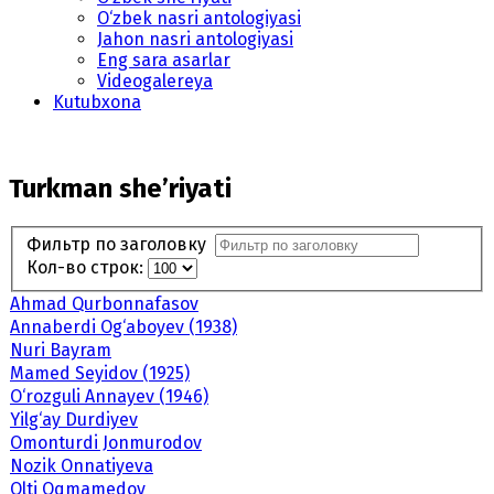
O‘zbek nasri antologiyasi
Jahon nasri antologiyasi
Eng sara asarlar
Videogalereya
Kutubxona
Turkman she’riyati
Фильтр по заголовку
Кол-во строк:
Ahmad Qurbonnafasov
Annaberdi Og‘aboyev (1938)
Nuri Bayram
Mamed Seyidov (1925)
O‘rozguli Annayev (1946)
Yilg‘ay Durdiyev
Omonturdi Jonmurodov
Nozik Onnatiyeva
Olti Oqmamedov