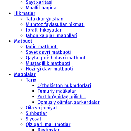
Sayt xaritasi
Muallif haqida
Hikmatlar
Tafakkur gulshani
Mumtoz faylasuflar hikmati
Ibratli hikoyatlar
Jahon xalqlari maqollari
Matbuot
Jadid matbuoti
Sovet davri matbuoti
Qayta qurish davri matbuoti
Mustaqillik matbuoti
Hozirgi davr matbuoti
Maqolalar
Tarix
O‘zbekiston hukmdorlari
Temuriy malikalar
Yurt bo‘ynidagi qilich...
Qomusiy olimlar, sarkardalar
Oila va jamiyat
Suhbatlar
Siyosat
Qiziqarli ma’lumotlar
Reytinglar