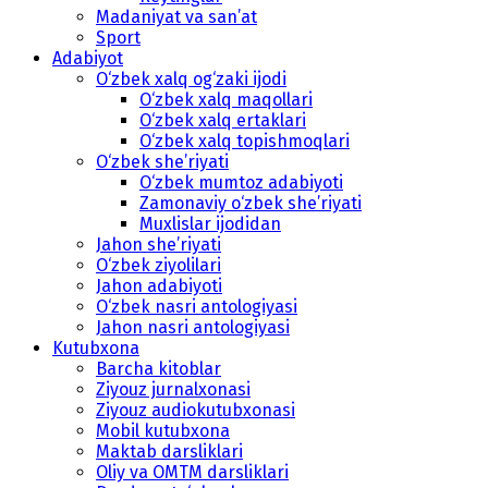
Madaniyat va san’at
Sport
Adabiyot
O‘zbek xalq og‘zaki ijodi
O‘zbek xalq maqollari
O‘zbek xalq ertaklari
O‘zbek xalq topishmoqlari
O‘zbek she’riyati
O‘zbek mumtoz adabiyoti
Zamonaviy o‘zbek she’riyati
Muxlislar ijodidan
Jahon she’riyati
O‘zbek ziyolilari
Jahon adabiyoti
O‘zbek nasri antologiyasi
Jahon nasri antologiyasi
Kutubxona
Barcha kitoblar
Ziyouz jurnalxonasi
Ziyouz audiokutubxonasi
Mobil kutubxona
Maktab darsliklari
Oliy va OMTM darsliklari