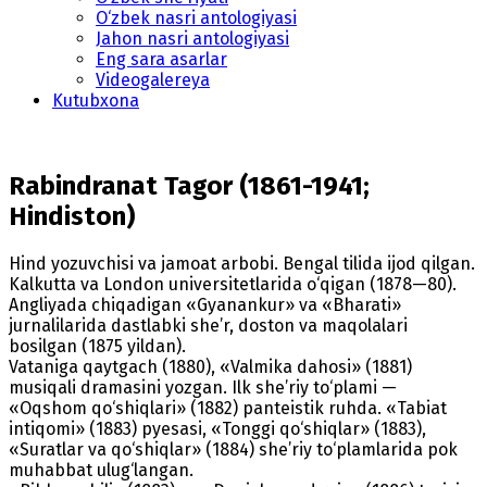
O‘zbek nasri antologiyasi
Jahon nasri antologiyasi
Eng sara asarlar
Videogalereya
Kutubxona
Rabindranat Tagor (1861-1941;
Hindiston)
Hind yozuvchisi va jamoat arbobi. Bengal tilida ijod qilgan.
Kalkutta va London universitetlarida o‘qigan (1878—80).
Angliyada chiqadigan «Gyanankur» va «Bharati»
jurnalilarida dastlabki she’r, doston va maqolalari
bosilgan (1875 yildan).
Vataniga qaytgach (1880), «Valmika dahosi» (1881)
musiqali dramasini yozgan. Ilk she’riy to‘plami —
«Oqshom qo‘shiqlari» (1882) panteistik ruhda. «Tabiat
intiqomi» (1883) pyesasi, «Tonggi qo‘shiqlar» (1883),
«Suratlar va qo‘shiqlar» (1884) she’riy to‘plamlarida pok
muhabbat ulug‘langan.