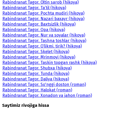
Rabindranat Tagor. Oltin sarob (hikoya)
Rabindranat Tagor. Ta’til (hikoya)
Rabindranat Tagor. Pochta mudiri (hikoya)
Rabindranat Tagor. Nazari baxayr (hikoya)
Rabindranat Tagor. Baxtsizlik (hikoya)
Rabindranat Tagor. Opa (hikoya)
Rabindranat Tagor. Nur va soyalar (hikoya)
Rabindranat Tagor. Tashna toshlar (hikoya)
Rabindranat Tagor. O’likmi, tirik? (hikoya)
Rabindranat Tagor. Skelet (hikoya)
Rabindranat Tagor. Mrinmoyi (hikoya)
Rabindranat Tagor. Taskin topgan rashk (hikoya)
Rabindranat Tagor. Shubxa (hikoya)
Rabindranat Tagor. Tunda (hikoya)
Rabindranat Tagor. Daliya (hikoya)
Rabindranat Tagor. So'nggi doston (roman)
Rabindranat Tagor. Halokat (roman)
Rabindranat Tagor. Xonadon va jahon (roman)
Saytimiz rivojiga hissa