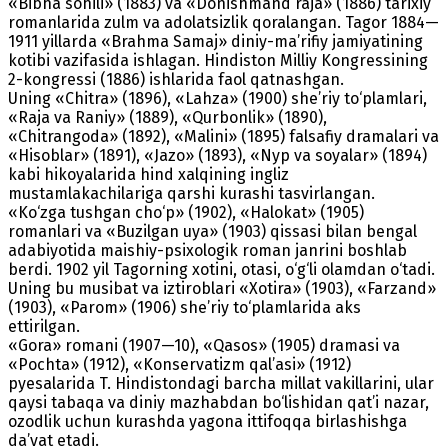
«Bibha sohili» (1883) va «Donishmand raja» (1886) tarixiy
romanlarida zulm va adolatsizlik qoralangan. Tagor 1884—
1911 yillarda «Brahma Samaj» diniy-ma’rifiy jamiyatining
kotibi vazifasida ishlagan. Hindiston Milliy Kongressining
2-kongressi (1886) ishlarida faol qatnashgan.
Uning «Chitra» (1896), «Lahza» (1900) she’riy to‘plamlari,
«Raja va Raniy» (1889), «Qurbonlik» (1890),
«Chitrangoda» (1892), «Malini» (1895) falsafiy dramalari va
«Hisoblar» (1891), «Jazo» (1893), «Nyp va soyalar» (1894)
kabi hikoyalarida hind xalqining ingliz
mustamlakachilariga qarshi kurashi tasvirlangan.
«Ko‘zga tushgan cho‘p» (1902), «Halokat» (1905)
romanlari va «Buzilgan uya» (1903) qissasi bilan bengal
adabiyotida maishiy-psixologik roman janrini boshlab
berdi. 1902 yil Tagorning xotini, otasi, o‘g‘li olamdan o‘tadi.
Uning bu musibat va iztiroblari «Xotira» (1903), «Farzand»
(1903), «Parom» (1906) she’riy to‘plamlarida aks
ettirilgan.
«Gora» romani (1907—10), «Qasos» (1905) dramasi va
«Pochta» (1912), «Konservatizm qal’asi» (1912)
pyesalarida T. Hindistondagi barcha millat vakillarini, ular
qaysi tabaqa va diniy mazhabdan bo‘lishidan qat’i nazar,
ozodlik uchun kurashda yagona ittifoqqa birlashishga
da’vat etadi.