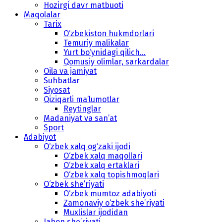
Hozirgi davr matbuoti
Maqolalar
Tarix
O‘zbekiston hukmdorlari
Temuriy malikalar
Yurt bo‘ynidagi qilich...
Qomusiy olimlar, sarkardalar
Oila va jamiyat
Suhbatlar
Siyosat
Qiziqarli ma’lumotlar
Reytinglar
Madaniyat va san’at
Sport
Adabiyot
O‘zbek xalq og‘zaki ijodi
O‘zbek xalq maqollari
O‘zbek xalq ertaklari
O‘zbek xalq topishmoqlari
O‘zbek she’riyati
O‘zbek mumtoz adabiyoti
Zamonaviy o‘zbek she’riyati
Muxlislar ijodidan
Jahon she’riyati