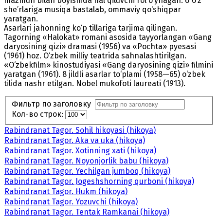
mazmun bilan boyishida hal qiluvchi rol o‘ynagan. U o‘z
she’rlariga musiqa bastalab, ommaviy qo‘shiqpar
yaratgan.
Asarlari jahonning ko‘p tillariga tarjima qilingan.
Tagorning «Halokat» romani asosida tayyorlangan «Gang
daryosining qizi» dramasi (1956) va «Pochta» pyesasi
(1961) hoz. O‘zbek milliy teatrida sahnalashtirilgan.
«O‘zbekfilm» kinostudiyasi «Gang daryosining qizi» filmini
yaratgan (1961). 8 jildli asarlar to‘plami (1958—65) o‘zbek
tilida nashr etilgan. Nobel mukofoti laureati (1913).
Фильтр по заголовку
Кол-во строк:
Rabindranat Tagor. Sohil hikoyasi (hikoya)
Rabindranat Tagor. Aka va uka (hikoya)
Rabindranat Tagor. Xotinning xati (hikoya)
Rabindranat Tagor. Noyonjorlik babu (hikoya)
Rabindranat Tagor. Yechilgan jumboq (hikoya)
Rabindranat Tagor. Jogeshshorning qurboni (hikoya)
Rabindranat Tagor. Hukm (hikoya)
Rabindranat Tagor. Yozuvchi (hikoya)
Rabindranat Tagor. Tentak Ramkanai (hikoya)