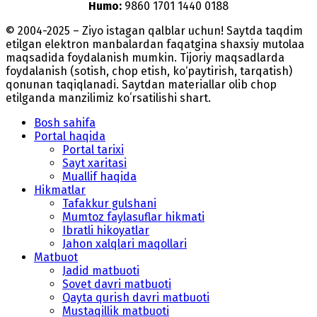
Humo:
9860 1701 1440 0188
© 2004-2025 – Ziyo istagan qalblar uchun! Saytda taqdim
etilgan elektron manbalardan faqatgina shaxsiy mutolaa
maqsadida foydalanish mumkin. Tijoriy maqsadlarda
foydalanish (sotish, chop etish, ko‘paytirish, tarqatish)
qonunan taqiqlanadi. Saytdan materiallar olib chop
etilganda manzilimiz koʻrsatilishi shart.
Bosh sahifa
Portal haqida
Portal tarixi
Sayt xaritasi
Muallif haqida
Hikmatlar
Tafakkur gulshani
Mumtoz faylasuflar hikmati
Ibratli hikoyatlar
Jahon xalqlari maqollari
Matbuot
Jadid matbuoti
Sovet davri matbuoti
Qayta qurish davri matbuoti
Mustaqillik matbuoti