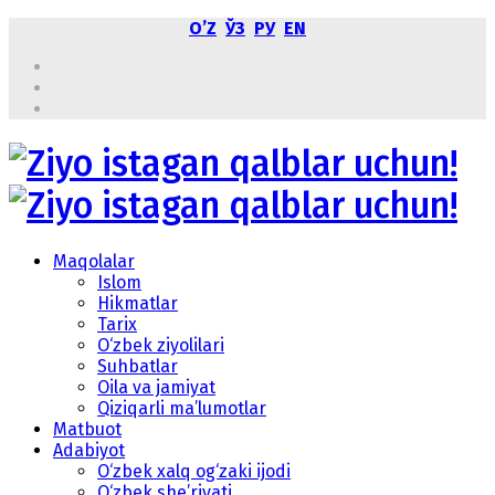
OʼZ
ЎЗ
РУ
EN
Maqolalar
Islom
Hikmatlar
Tarix
O‘zbek ziyolilari
Suhbatlar
Oila va jamiyat
Qiziqarli ma’lumotlar
Matbuot
Adabiyot
O‘zbek xalq og‘zaki ijodi
O‘zbek she’riyati