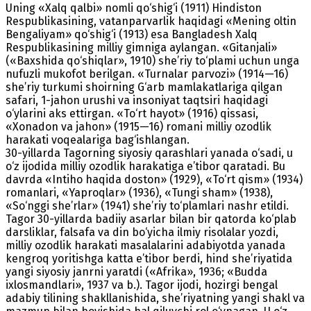
Uning «Xalq qalbi» nomli qo‘shig‘i (1911) Hindiston
Respublikasining, vatanparvarlik haqidagi «Mening oltin
Bengaliyam» qo‘shig‘i (1913) esa Bangladesh Xalq
Respublikasining milliy gimniga aylangan. «Gitanjali»
(«Baxshida qo‘shiqlar», 1910) she’riy to‘plami uchun unga
nufuzli mukofot berilgan. «Turnalar parvozi» (1914—16)
she’riy turkumi shoirning G‘arb mamlakatlariga qilgan
safari, 1-jahon urushi va insoniyat taqtsiri haqidagi
o‘ylarini aks ettirgan. «To‘rt hayot» (1916) qissasi,
«Xonadon va jahon» (1915—16) romani milliy ozodlik
harakati voqealariga bag‘ishlangan.
30-yillarda Tagorning siyosiy qarashlari yanada o‘sadi, u
o‘z ijodida milliy ozodlik harakatiga e’tibor qaratadi. Bu
davrda «Intiho haqida doston» (1929), «To‘rt qism» (1934)
romanlari, «Yaproqlar» (1936), «Tungi sham» (1938),
«So‘nggi she’rlar» (1941) she’riy to‘plamlari nashr etildi.
Tagor 30-yillarda badiiy asarlar bilan bir qatorda ko‘plab
darsliklar, falsafa va din bo‘yicha ilmiy risolalar yozdi,
milliy ozodlik harakati masalalarini adabiyotda yanada
kengroq yoritishga katta e’tibor berdi, hind she’riyatida
yangi siyosiy janrni yaratdi («Afrika», 1936; «Budda
ixlosmandlari», 1937 va b.). Tagor ijodi, hozirgi bengal
adabiy tilining shakllanishida, she’riyatning yangi shakl va