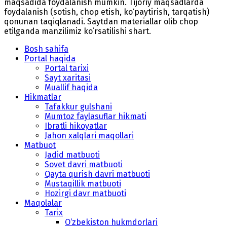
maqsadida foydalanish mumkin. Tijoriy maqsadlarda
foydalanish (sotish, chop etish, ko‘paytirish, tarqatish)
qonunan taqiqlanadi. Saytdan materiallar olib chop
etilganda manzilimiz koʻrsatilishi shart.
Bosh sahifa
Portal haqida
Portal tarixi
Sayt xaritasi
Muallif haqida
Hikmatlar
Tafakkur gulshani
Mumtoz faylasuflar hikmati
Ibratli hikoyatlar
Jahon xalqlari maqollari
Matbuot
Jadid matbuoti
Sovet davri matbuoti
Qayta qurish davri matbuoti
Mustaqillik matbuoti
Hozirgi davr matbuoti
Maqolalar
Tarix
O‘zbekiston hukmdorlari