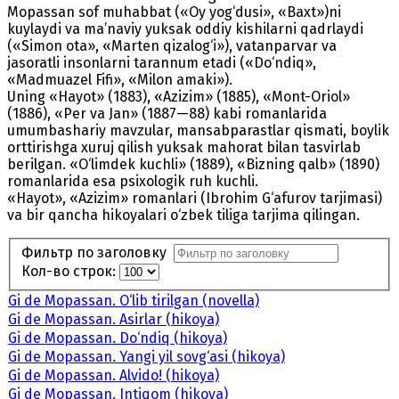
Mopassan sof muhabbat («Oy yog‘dusi», «Baxt»)ni
kuylaydi va ma’naviy yuksak oddiy kishilarni qadrlaydi
(«Simon ota», «Marten qizalog‘i»), vatanparvar va
jasoratli insonlarni tarannum etadi («Do‘ndiq»,
«Madmuazel Fifi», «Milon amaki»).
Uning «Hayot» (1883), «Azizim» (1885), «Mont-Oriol»
(1886), «Per va Jan» (1887—88) kabi romanlarida
umumbashariy mavzular, mansabparastlar qismati, boylik
orttirishga xuruj qilish yuksak mahorat bilan tasvirlab
berilgan. «O‘limdek kuchli» (1889), «Bizning qalb» (1890)
romanlarida esa psixologik ruh kuchli.
«Hayot», «Azizim» romanlari (Ibrohim G‘afurov tarjimasi)
va bir qancha hikoyalari o‘zbek tiliga tarjima qilingan.
Фильтр по заголовку
Кол-во строк:
Gi de Mopassan. O‘lib tirilgan (novella)
Gi de Mopassan. Asirlar (hikoya)
Gi de Mopassan. Do‘ndiq (hikoya)
Gi de Mopassan. Yangi yil sovg‘asi (hikoya)
Gi de Mopassan. Alvido! (hikoya)
Gi de Mopassan. Intiqom (hikoya)