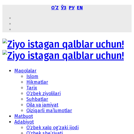
OʼZ
ЎЗ
РУ
EN
Maqolalar
Islom
Hikmatlar
Tarix
O‘zbek ziyolilari
Suhbatlar
Oila va jamiyat
Qiziqarli ma’lumotlar
Matbuot
Adabiyot
O‘zbek xalq og‘zaki ijodi
O‘zbek she’riyati