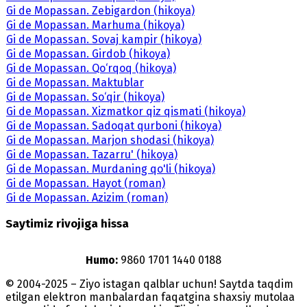
Gi de Mopassan. Zebigardon (hikoya)
Gi de Mopassan. Marhuma (hikoya)
Gi de Mopassan. Sovaj kampir (hikoya)
Gi de Mopassan. Girdob (hikoya)
Gi de Mopassan. Qo‘rqoq (hikoya)
Gi de Mopassan. Maktublar
Gi de Mopassan. So‘qir (hikoya)
Gi de Mopassan. Xizmatkor qiz qismati (hikoya)
Gi de Mopassan. Sadoqat qurboni (hikoya)
Gi de Mopassan. Marjon shodasi (hikoya)
Gi de Mopassan. Tazarru' (hikoya)
Gi de Mopassan. Murdaning qo'li (hikoya)
Gi de Mopassan. Hayot (roman)
Gi de Mopassan. Azizim (roman)
Saytimiz rivojiga hissa
Humo:
9860 1701 1440 0188
© 2004-2025 – Ziyo istagan qalblar uchun! Saytda taqdim
etilgan elektron manbalardan faqatgina shaxsiy mutolaa