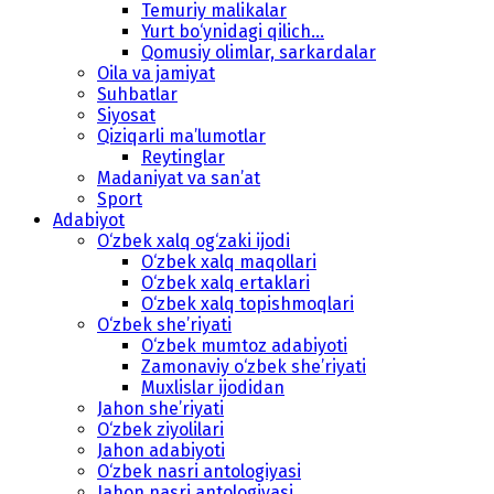
Temuriy malikalar
Yurt bo‘ynidagi qilich...
Qomusiy olimlar, sarkardalar
Oila va jamiyat
Suhbatlar
Siyosat
Qiziqarli ma’lumotlar
Reytinglar
Madaniyat va san’at
Sport
Adabiyot
O‘zbek xalq og‘zaki ijodi
O‘zbek xalq maqollari
O‘zbek xalq ertaklari
O‘zbek xalq topishmoqlari
O‘zbek she’riyati
O‘zbek mumtoz adabiyoti
Zamonaviy o‘zbek she’riyati
Muxlislar ijodidan
Jahon she’riyati
O‘zbek ziyolilari
Jahon adabiyoti
O‘zbek nasri antologiyasi
Jahon nasri antologiyasi