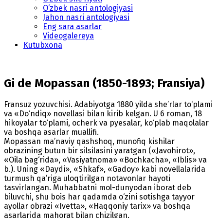
O‘zbek nasri antologiyasi
Jahon nasri antologiyasi
Eng sara asarlar
Videogalereya
Kutubxona
Gi de Mopassan (1850-1893; Fransiya)
Fransuz yozuvchisi. Adabiyotga 1880 yilda she’rlar to‘plami
va «Do‘ndiq» novellasi bilan kirib kelgan. U 6 roman, 18
hikoyalar to‘plami, ocherk va pyesalar, ko‘plab maqolalar
va boshqa asarlar muallifi.
Mopassan ma’naviy qashshoq, munofiq kishilar
obrazining butun bir silsilasini yaratgan («Javohirot»,
«Oila bag‘rida», «Vasiyatnoma» «Bochkacha», «Iblis» va
b.). Uning «Daydi», «Shkaf», «Gadoy» kabi novellalarida
turmush qa’riga uloqtirilgan notavonlar hayoti
tasvirlangan. Muhabbatni mol-dunyodan iborat deb
biluvchi, shu bois har qadamda o‘zini sotishga tayyor
ayollar obrazi «Ivetta», «Haqqoniy tarix» va boshqa
asarlarida mahorat bilan chizilgan.