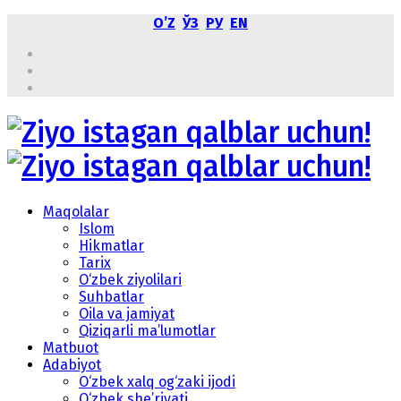
OʼZ
ЎЗ
РУ
EN
Maqolalar
Islom
Hikmatlar
Tarix
O‘zbek ziyolilari
Suhbatlar
Oila va jamiyat
Qiziqarli ma’lumotlar
Matbuot
Adabiyot
O‘zbek xalq og‘zaki ijodi
O‘zbek she’riyati