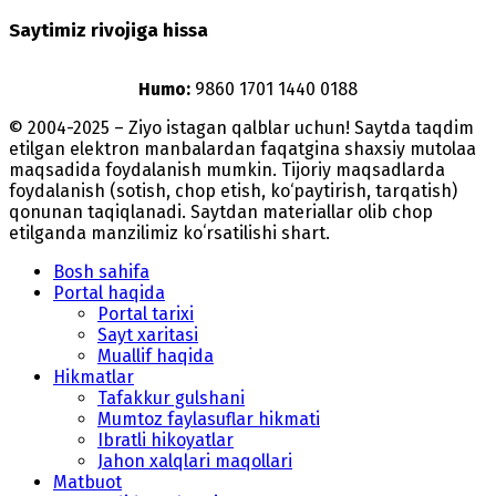
Saytimiz rivojiga hissa
Humo:
9860 1701 1440 0188
© 2004-2025 – Ziyo istagan qalblar uchun! Saytda taqdim
etilgan elektron manbalardan faqatgina shaxsiy mutolaa
maqsadida foydalanish mumkin. Tijoriy maqsadlarda
foydalanish (sotish, chop etish, ko‘paytirish, tarqatish)
qonunan taqiqlanadi. Saytdan materiallar olib chop
etilganda manzilimiz koʻrsatilishi shart.
Bosh sahifa
Portal haqida
Portal tarixi
Sayt xaritasi
Muallif haqida
Hikmatlar
Tafakkur gulshani
Mumtoz faylasuflar hikmati
Ibratli hikoyatlar
Jahon xalqlari maqollari
Matbuot