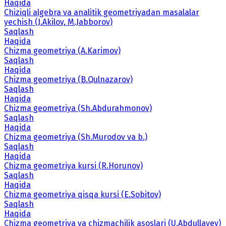
Haqida
Chiziqli algebra va analitik geometriyadan masalalar
yechish (J.Akilov, M.Jabborov)
Saqlash
Haqida
Chizma geometriya (A.Karimov)
Saqlash
Haqida
Chizma geometriya (B.Qulnazarov)
Saqlash
Haqida
Chizma geometriya (Sh.Abdurahmonov)
Saqlash
Haqida
Chizma geometriya (Sh.Murodov va b.)
Saqlash
Haqida
Chizma geometriya kursi (R.Horunov)
Saqlash
Haqida
Chizma geometriya qisqa kursi (E.Sobitov)
Saqlash
Haqida
Chizma geometriya va chizmachilik asoslari (U.Abdullayev)