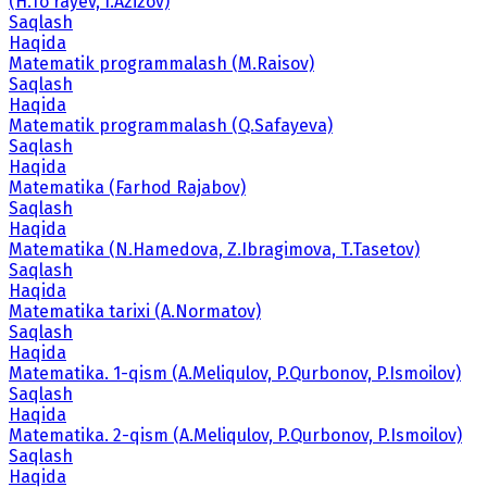
(H.To'rayev, I.Azizov)
Saqlash
Haqida
Matematik programmalash (M.Raisov)
Saqlash
Haqida
Matematik programmalash (Q.Safayeva)
Saqlash
Haqida
Matematika (Farhod Rajabov)
Saqlash
Haqida
Matematika (N.Hamedova, Z.Ibragimova, T.Tasetov)
Saqlash
Haqida
Matematika tarixi (A.Normatov)
Saqlash
Haqida
Matematika. 1-qism (A.Meliqulov, P.Qurbonov, P.Ismoilov)
Saqlash
Haqida
Matematika. 2-qism (A.Meliqulov, P.Qurbonov, P.Ismoilov)
Saqlash
Haqida