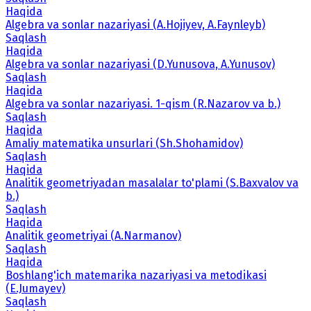
Haqida
Algebra va sonlar nazariyasi (A.Hojiyev, A.Faynleyb)
Saqlash
Haqida
Algebra va sonlar nazariyasi (D.Yunusova, A.Yunusov)
Saqlash
Haqida
Algebra va sonlar nazariyasi. 1-qism (R.Nazarov va b.)
Saqlash
Haqida
Amaliy matematika unsurlari (Sh.Shohamidov)
Saqlash
Haqida
Analitik geometriyadan masalalar to'plami (S.Baxvalov va
b.)
Saqlash
Haqida
Analitik geometriyai (A.Narmanov)
Saqlash
Haqida
Boshlang'ich matemarika nazariyasi va metodikasi
(E.Jumayev)
Saqlash