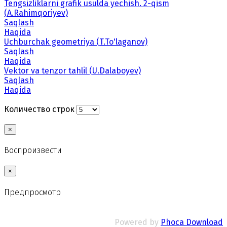
Tengsizliklarni grafik usulda yechish. 2-qism
(A.Rahimqoriyev)
Saqlash
Haqida
Uchburchak geometriya (T.To'laganov)
Saqlash
Haqida
Vektor va tenzor tahlil (U.Dalaboyev)
Saqlash
Haqida
Количество строк
×
Воспроизвести
×
Предпросмотр
Powered by
Phoca Download