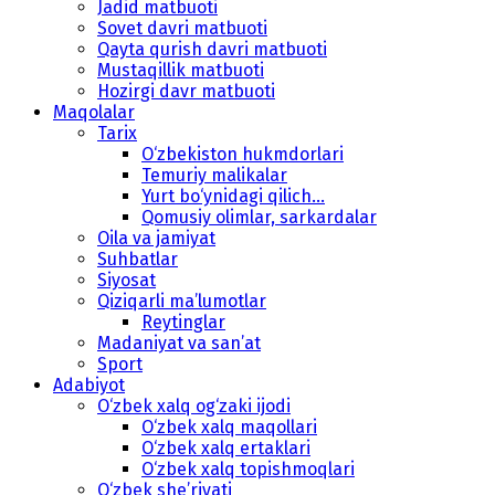
Jadid matbuoti
Sovet davri matbuoti
Qayta qurish davri matbuoti
Mustaqillik matbuoti
Hozirgi davr matbuoti
Maqolalar
Tarix
O‘zbekiston hukmdorlari
Temuriy malikalar
Yurt bo‘ynidagi qilich...
Qomusiy olimlar, sarkardalar
Oila va jamiyat
Suhbatlar
Siyosat
Qiziqarli ma’lumotlar
Reytinglar
Madaniyat va san’at
Sport
Adabiyot
O‘zbek xalq og‘zaki ijodi
O‘zbek xalq maqollari
O‘zbek xalq ertaklari
O‘zbek xalq topishmoqlari
O‘zbek she’riyati