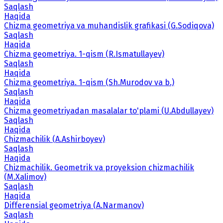
Saqlash
Haqida
Chizma geometriya va muhandislik grafikasi (G.Sodiqova)
Saqlash
Haqida
Chizma geometriya. 1-qism (R.Ismatullayev)
Saqlash
Haqida
Chizma geometriya. 1-qism (Sh.Murodov va b.)
Saqlash
Haqida
Chizma geometriyadan masalalar to'plami (U.Abdullayev)
Saqlash
Haqida
Chizmachilik (A.Ashirboyev)
Saqlash
Haqida
Chizmachilik. Geometrik va proyeksion chizmachilik
(M.Xalimov)
Saqlash
Haqida
Differensial geometriya (A.Narmanov)
Saqlash