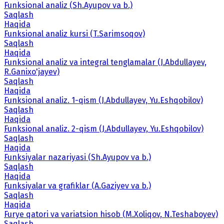
Funksional analiz (Sh.Ayupov va b.)
Saqlash
Haqida
Funksional analiz kursi (T.Sarimsoqov)
Saqlash
Haqida
Funksional analiz va integral tenglamalar (J.Abdullayev,
R.Ganixo'jayev)
Saqlash
Haqida
Funksional analiz. 1-qism (J.Abdullayev, Yu.Eshqobilov)
Saqlash
Haqida
Funksional analiz. 2-qism (J.Abdullayev, Yu.Eshqobilov)
Saqlash
Haqida
Funksiyalar nazariyasi (Sh.Ayupov va b.)
Saqlash
Haqida
Funksiyalar va grafiklar (A.Gaziyev va b.)
Saqlash
Haqida
Furye qatori va variatsion hisob (M.Xoliqov, N.Teshaboyev)
Saqlash