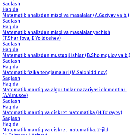
Saqlash
Haqida
Matematik analizdan misol va masalalar (A.Gaziyev va b.)
Saqlash
Haqida
Matematik analizdan misol va masalalar yechish
(T.Sharifova, E.Yo'ldoshev)
Saqlash
Haqida
Matematik analizdan mustaqil ishlar (B.Shoimqulov va b.)
Saqlash
Haqida
Matematik fizika tenglamalari (M.Salohiddinov)
Saqlash
Haqida
Matematik mantiq va algoritmlar nazariyasi elementlari
(A.Yunusov)
Saqlash
Haqida
Matematik mantiq va diskret matematika (H.To'rayev)
Saqlash
Haqida
Matematik mantiq va diskret matematika. 2-jild