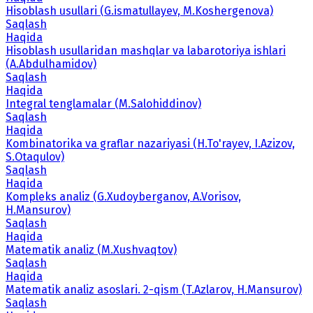
Hisoblash usullari (G.ismatullayev, M.Koshergenova)
Saqlash
Haqida
Hisoblash usullaridan mashqlar va labarotoriya ishlari
(A.Abdulhamidov)
Saqlash
Haqida
Integral tenglamalar (M.Salohiddinov)
Saqlash
Haqida
Kombinatorika va graflar nazariyasi (H.To'rayev, I.Azizov,
S.Otaqulov)
Saqlash
Haqida
Kompleks analiz (G.Xudoyberganov, A.Vorisov,
H.Mansurov)
Saqlash
Haqida
Matematik analiz (M.Xushvaqtov)
Saqlash
Haqida
Matematik analiz asoslari. 2-qism (T.Azlarov, H.Mansurov)
Saqlash