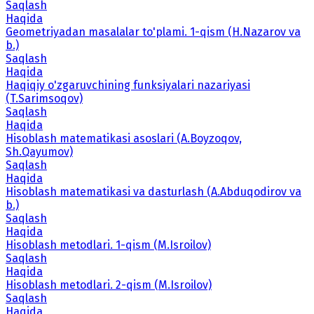
Saqlash
Haqida
Geometriyadan masalalar to'plami. 1-qism (H.Nazarov va
b.)
Saqlash
Haqida
Haqiqiy o'zgaruvchining funksiyalari nazariyasi
(T.Sarimsoqov)
Saqlash
Haqida
Hisoblash matematikasi asoslari (A.Boyzoqov,
Sh.Qayumov)
Saqlash
Haqida
Hisoblash matematikasi va dasturlash (A.Abduqodirov va
b.)
Saqlash
Haqida
Hisoblash metodlari. 1-qism (M.Isroilov)
Saqlash
Haqida
Hisoblash metodlari. 2-qism (M.Isroilov)
Saqlash
Haqida