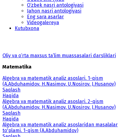
O‘zbek nasri antologiyasi
Jahon nasri antologiyasi
Eng sara asarlar
Videogalereya
Kutubxona
Oliy va o‘rta maxsus ta’lim muassasalari darsliklari
Matematika
Algebra va matematik analiz asoslari. 1-qism
(A.Abduhamidov, H.Nasimov, U.Nosirov, J.Husanov)
Saqlash
Haqida
Algebra va matematik analiz asoslari. 2-qism
(A.Abduhamidov, H.Nasimov, U.Nosirov, J.Husanov)
Saqlash
Haqida
Algebra va matematik analiz asoslaridan masalalar
to'plami. 1-qism (A.Abduhamidov)
Saqlash