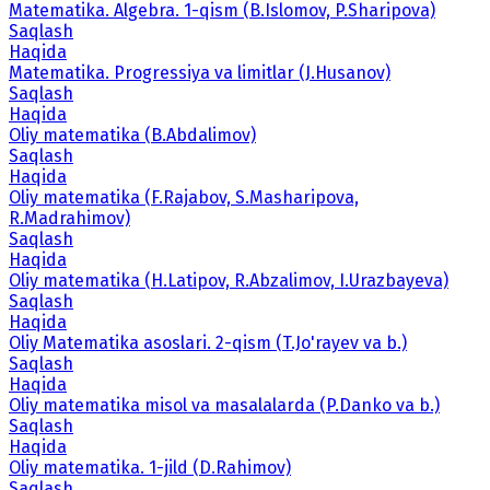
Matematika. Algebra. 1-qism (B.Islomov, P.Sharipova)
Saqlash
Haqida
Matematika. Progressiya va limitlar (J.Husanov)
Saqlash
Haqida
Oliy matematika (B.Abdalimov)
Saqlash
Haqida
Oliy matematika (F.Rajabov, S.Masharipova,
R.Madrahimov)
Saqlash
Haqida
Oliy matematika (H.Latipov, R.Abzalimov, I.Urazbayeva)
Saqlash
Haqida
Oliy Matematika asoslari. 2-qism (T.Jo'rayev va b.)
Saqlash
Haqida
Oliy matematika misol va masalalarda (P.Danko va b.)
Saqlash
Haqida
Oliy matematika. 1-jild (D.Rahimov)
Saqlash