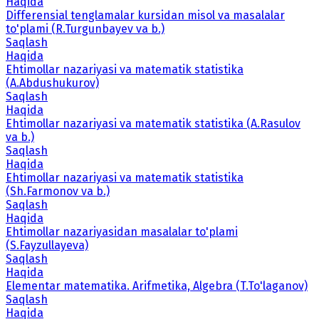
Haqida
Differensial tenglamalar kursidan misol va masalalar
to'plami (R.Turgunbayev va b.)
Saqlash
Haqida
Ehtimollar nazariyasi va matematik statistika
(A.Abdushukurov)
Saqlash
Haqida
Ehtimollar nazariyasi va matematik statistika (A.Rasulov
va b.)
Saqlash
Haqida
Ehtimollar nazariyasi va matematik statistika
(Sh.Farmonov va b.)
Saqlash
Haqida
Ehtimollar nazariyasidan masalalar to'plami
(S.Fayzullayeva)
Saqlash
Haqida
Elementar matematika. Arifmetika, Algebra (T.To'laganov)
Saqlash
Haqida